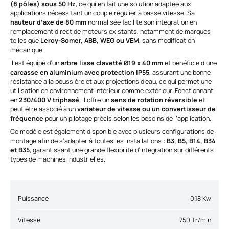
(8 pôles) sous 50 Hz
, ce qui en fait une solution adaptée aux
applications nécessitant un couple régulier à basse vitesse. Sa
hauteur d’axe de 80 mm
normalisée facilite son intégration en
remplacement direct de moteurs existants, notamment de marques
telles que
Leroy-Somer, ABB, WEG ou VEM
, sans modification
mécanique.
Il est équipé d’un
arbre lisse clavetté Ø19 x 40 mm
et bénéficie d’une
carcasse en aluminium avec protection IP55
, assurant une bonne
résistance à la poussière et aux projections d’eau, ce qui permet une
utilisation en environnement intérieur comme extérieur. Fonctionnant
en
230/400 V triphasé
, il offre un
sens de rotation réversible
et
peut être associé à un
variateur de vitesse ou un convertisseur de
fréquence
pour un pilotage précis selon les besoins de l’application.
Ce modèle est également disponible avec plusieurs configurations de
montage afin de s’adapter à toutes les installations :
B3, B5, B14, B34
et B35
, garantissant une grande flexibilité d’intégration sur différents
types de machines industrielles.
Puissance
0.18 Kw
Vitesse
750 Tr/min