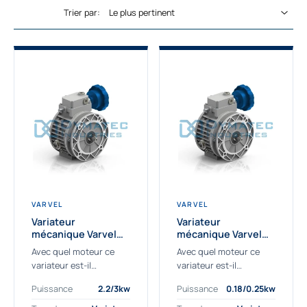
Trier par:
VARVEL
VARVEL
Variateur
Variateur
mécanique Varvel
mécanique Varvel
FVS100B5A - 2.2/3 kw
FVS063B5A -
Avec quel moteur ce
Avec quel moteur ce
- 190/1000tr/min
0.18/0.25 kw -
variateur est-il
variateur est-il
170/880tr/min
compatible ?
compatible ?
Puissance
2.2/3kw
Puissance
0.18/0.25kw
Le FVS100B5A accepte
Le variateur de vitesse
des moteurs
FVS063B5A est