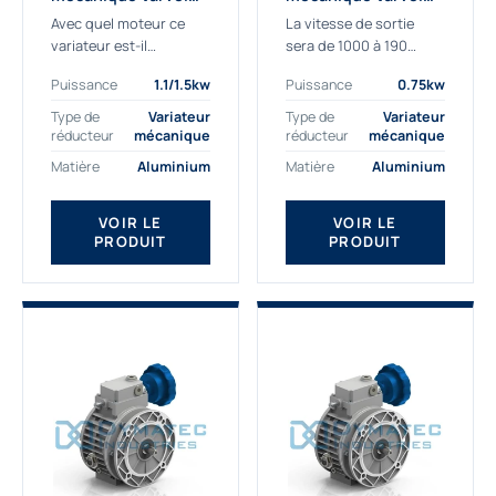
FVS090B5A - 1.1/1.5
FVS080B5A - 0.75 kw
Avec quel moteur ce
La vitesse de sortie
kw - 190/1000tr/min
- 190/1000tr/min
variateur est-il
sera de 1000 à 190
compatible ?
tr/min à la sortie du
Puissance
1.1/1.5kw
Puissance
0.75kw
Le variateur de vitesse
variateur si celui-ci est
FVS090B5A est
équipé d'un moteur
Type de
Variateur
Type de
Variateur
compatible avec les
électrique...
réducteur
mécanique
réducteur
mécanique
moteurs électriques
Matière
Aluminium
Matière
Aluminium
de 1,1 kW et 1,5 kW en...
VOIR LE
VOIR LE
PRODUIT
PRODUIT