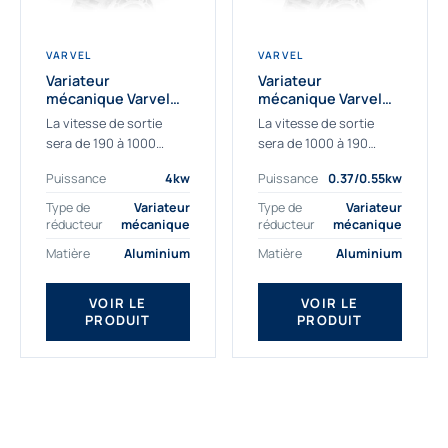
VARVEL
VARVEL
Variateur
Variateur
mécanique Varvel
mécanique Varvel
FVS112B5A - 4 kw -
FVS071B5A -
La vitesse de sortie
La vitesse de sortie
190/1000tr/min
0.37/0.55 kw -
sera de 190 à 1000
sera de 1000 à 190
190/1000tr/min
tr/min à la sortie du
tr/min à la sortie du
Puissance
4kw
Puissance
0.37/0.55kw
variateur si celui-ci est
variateur si celui-ci est
équipé d'un moteur
équipé d'un moteur
Type de
Variateur
Type de
Variateur
électrique...
électrique...
réducteur
mécanique
réducteur
mécanique
Matière
Aluminium
Matière
Aluminium
VOIR LE
VOIR LE
PRODUIT
PRODUIT