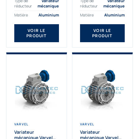
Type de
Variateur
Type de
Variateur
électriques de 2,2 kW et
compatible avec les
réducteur
mécanique
réducteur
mécanique
3 kW en fixation IEC 100
moteurs électriques
Matière
Aluminium
Matière
Aluminium
B5. Son arbre...
de 0,18 kW et 0,25
kW en...
VOIR LE
VOIR LE
PRODUIT
PRODUIT
VARVEL
VARVEL
Variateur
Variateur
mécanique Varvel
mécanique Varvel