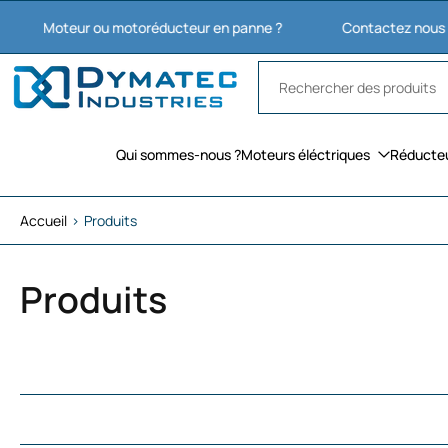
Aller
teur ou motoréducteur en panne ?
Contactez nous : 03 27 74 
au
contenu
Qui sommes-nous ?
Moteurs éléctriques
Réducte
Accueil
›
Produits
Produits