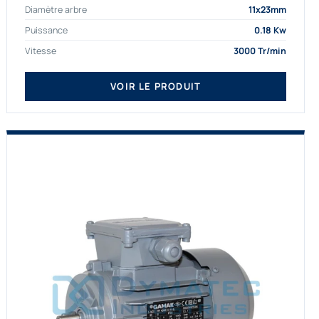
Diamètre arbre
11x23mm
proposons exclusivement des...
Puissance
0.18 Kw
Vitesse
3000 Tr/min
VOIR LE PRODUIT