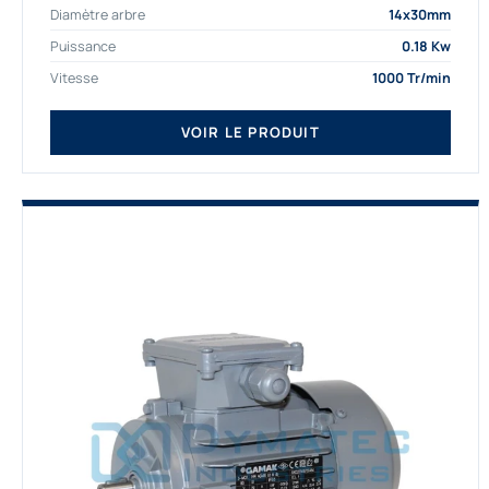
Diamètre arbre
14x30mm
depuis de nombreuses...
Puissance
0.18 Kw
Vitesse
1000 Tr/min
VOIR LE PRODUIT