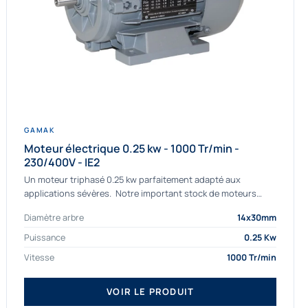
GAMAK
Moteur électrique 0.25 kw - 1000 Tr/min -
230/400V - IE2
Un moteur triphasé 0.25 kw parfaitement adapté aux
applications sévères. Notre important stock de moteurs
asynchrones permet de livrer rapidement tous types de
Diamètre arbre
14x30mm
moteurs. Ce moteur...
Puissance
0.25 Kw
Vitesse
1000 Tr/min
VOIR LE PRODUIT