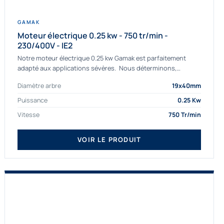
GAMAK
Moteur électrique 0.25 kw - 750 tr/min -
230/400V - IE2
Notre moteur électrique 0.25 kw Gamak est parfaitement
adapté aux applications sévères. Nous déterminons,
assemblons et fournissons des moteurs
Diamètre arbre
19x40mm
asynchrones depuis de nombreuses années....
Puissance
0.25 Kw
Vitesse
750 Tr/min
VOIR LE PRODUIT