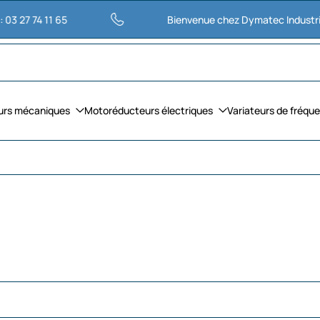
11 65
Bienvenue chez Dymatec Industries
urs mécaniques
Motoréducteurs électriques
Variateurs de fréqu