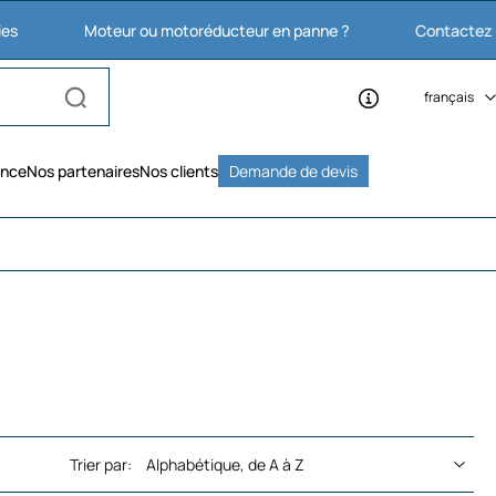
Moteur ou motoréducteur en panne ?
Contactez nous : 03 2
français
ence
Nos partenaires
Nos clients
Demande de devis
Trier par: