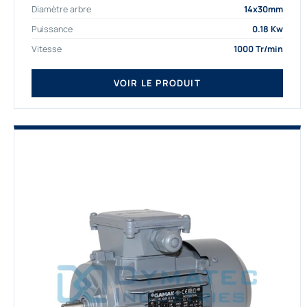
Diamètre arbre
14x30mm
depuis de nombreuses...
Puissance
0.18 Kw
Vitesse
1000 Tr/min
VOIR LE PRODUIT