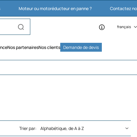
oteur ou motoréducteur en panne ?
Contactez nous : 03 27 7
français
ence
Nos partenaires
Nos clients
Demande de devis
Trier par: