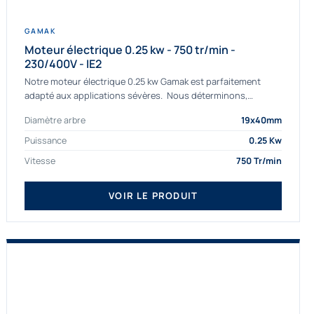
GAMAK
Moteur électrique 0.25 kw - 750 tr/min -
230/400V - IE2
Notre moteur électrique 0.25 kw Gamak est parfaitement
adapté aux applications sévères. Nous déterminons,
assemblons et fournissons des moteurs
Diamètre arbre
19x40mm
asynchrones depuis de nombreuses années....
Puissance
0.25 Kw
Vitesse
750 Tr/min
VOIR LE PRODUIT