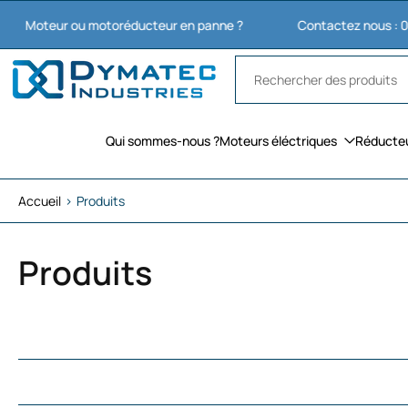
Aller
r ou motoréducteur en panne ?
Contactez nous : 03 27 74 11 
au
contenu
Qui sommes-nous ?
Moteurs éléctriques
Réducte
Accueil
›
Produits
Produits