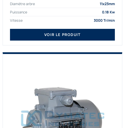
Diamètre arbre
11x23mm
proposons exclusivement des...
Puissance
0.18 Kw
Vitesse
3000 Tr/min
VOIR LE PRODUIT