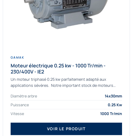
GAMAK
Moteur électrique 0.25 kw - 1000 Tr/min -
230/400V - IE2
Un moteur triphasé 0.25 kw parfaitement adapté aux
applications sévères. Notre important stock de moteurs
asynchrones permet de livrer rapidement tous types de
Diamètre arbre
14x30mm
moteurs. Ce moteur...
Puissance
0.25 Kw
Vitesse
1000 Tr/min
VOIR LE PRODUIT