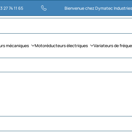
65
Bienvenue chez Dymatec Industries
M
urs mécaniques
Motoréducteurs électriques
Variateurs de fréqu