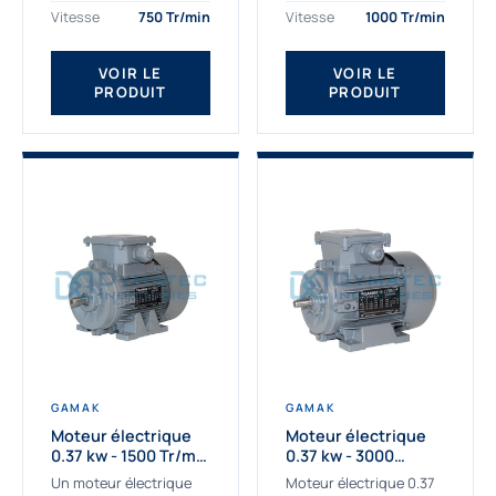
assemblons et
Gamak c’est choisir un
Vitesse
750 Tr/min
Vitesse
1000 Tr/min
fournissons
produit de très haute
des moteurs
qualité....
VOIR LE
VOIR LE
asynchrones depuis de
PRODUIT
PRODUIT
nombreuses années....
GAMAK
GAMAK
Moteur électrique
Moteur électrique
0.37 kw - 1500 Tr/min
0.37 kw - 3000
- 230/400V - IE2
Tr/min - 230/400V -
Un moteur électrique
Moteur électrique 0.37
IE2