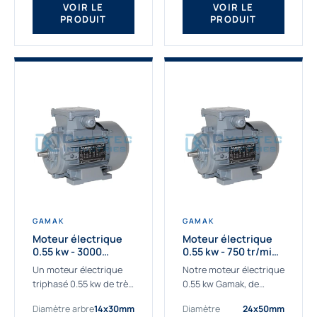
VOIR LE
VOIR LE
PRODUIT
PRODUIT
GAMAK
GAMAK
Moteur électrique
Moteur électrique
0.55 kw - 3000
0.55 kw - 750 tr/min -
Tr/min - 230/400V -
230/400V - IE2
Un moteur électrique
Notre moteur électrique
IE2
triphasé 0.55 kw de très
0.55 kw Gamak, de
haute qualité adaptée à
qualité professionnelle,
Diamètre arbre
14x30mm
Diamètre
24x50mm
vos applications les
adapté à toutes les