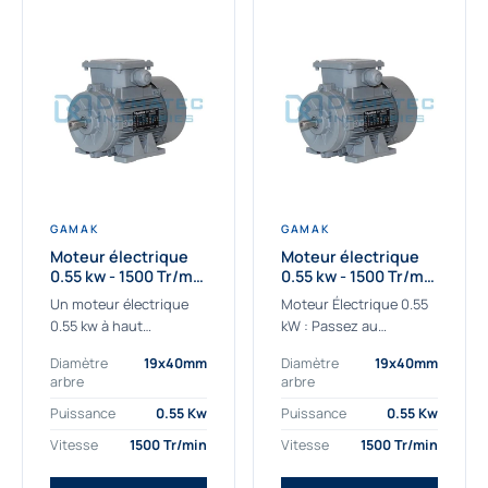
GAMAK
GAMAK
Moteur électrique
Moteur électrique
0.55 kw - 1500 Tr/min
0.55 kw - 1500 Tr/min
- 230/400V - IE2
- 230/400V -
Un moteur électrique
Moteur Électrique 0.55
Rendement IE4
0.55 kw à haut
kW : Passez au
rendement destiné aux
rendement Premium IE4
Diamètre
19x40mm
Diamètre
19x40mm
applications les plus
Découvrez notre
arbre
arbre
exigeantes.
moteur électrique 0.55
Notre moteur électrique
kW de nouvelle
Puissance
0.55 Kw
Puissance
0.55 Kw
0.55 kw de référence
génération, conçu pour
Vitesse
1500 Tr/min
Vitesse
1500 Tr/min
AGM2EL 80 M 4a...
les...