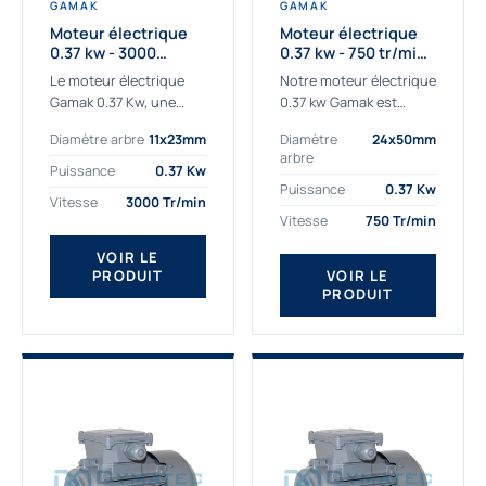
GAMAK
GAMAK
Moteur électrique
Moteur électrique
0.37 kw - 3000
0.37 kw - 750 tr/min -
Tr/min - 230/400v -
230/400V - IE2
Le moteur électrique
Notre moteur électrique
Taille 63 - IE2
Gamak 0.37 Kw, une
0.37 kw Gamak est
qualité premium
parfaitement adapté
Diamètre arbre
11x23mm
Diamètre
24x50mm
adaptée à tous types
aux applications
arbre
de machines. Le
sévères. Nous
Puissance
0.37 Kw
moteur électrique
déterminons,
Puissance
0.37 Kw
Vitesse
3000 Tr/min
triphasé 0.37Kw Gamak
assemblons et
Vitesse
750 Tr/min
à...
fournissons
des moteurs
VOIR LE
PRODUIT
VOIR LE
asynchrones depuis de
PRODUIT
nombreuses années....