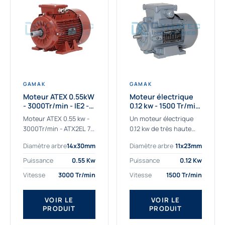
GAMAK
GAMAK
Moteur ATEX 0.55kW
Moteur électrique
- 3000Tr/min - IE2 -
0.12 kw - 1500 Tr/min
Zone 2/22 -
- 230/400V - IE2
Moteur ATEX 0.55 kw -
Un moteur électrique
Aluminium
3000Tr/min - ATX2EL 71
0.12 kw de très haute
M 2b : la solution fiable
qualité adaptée aux
Diamètre arbre
14x30mm
Diamètre arbre
11x23mm
pour les atmosphères
applications les plus
explosives Le moteur
sollicitées. Nous
Puissance
0.55 Kw
Puissance
0.12 Kw
ATEX...
déterminons et
Vitesse
3000 Tr/min
Vitesse
1500 Tr/min
fournissons des
moteurs électriques...
VOIR LE
VOIR LE
PRODUIT
PRODUIT