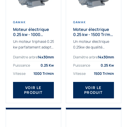
GAMAK
GAMAK
Moteur électrique
Moteur électrique
0.25 kw - 1000
0.25 kw - 1500 Tr/min
Tr/min - 230/400V -
- 230/400V - IE2
Un moteur triphasé 0.25
Un moteur électrique
IE2
kw parfaitement adapté
0.25kw de qualité
aux applications
destiné aux
Diamètre arbre
14x30mm
Diamètre arbre
14x30mm
sévères. Notre
professionnels. Notre
important stock de
gamme de moteurs
Puissance
0.25 Kw
Puissance
0.25 Kw
moteurs asynchrones
électriques Gamak a été
Vitesse
1000 Tr/min
Vitesse
1500 Tr/min
permet de livrer
sélectionné pour la très
rapidement tous types
haute...
de moteurs.
VOIR LE
VOIR LE
PRODUIT
PRODUIT
Ce moteur...