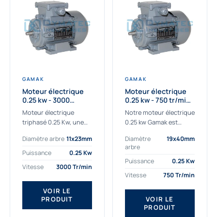
GAMAK
GAMAK
Moteur électrique
Moteur électrique
0.25 kw - 3000
0.25 kw - 750 tr/min -
Tr/min - 230/400V -
230/400V - IE2
Moteur électrique
Notre moteur électrique
IE2
triphasé 0.25 Kw, une
0.25 kw Gamak est
qualité premium
parfaitement adapté
Diamètre arbre
11x23mm
Diamètre
19x40mm
adaptée à tous types
aux applications
arbre
de machines.
sévères. Nous
Puissance
0.25 Kw
Le moteur électrique
déterminons,
Puissance
0.25 Kw
Vitesse
3000 Tr/min
triphasé 0.25 Kw Gamak
assemblons et
Vitesse
750 Tr/min
à haut rendement...
fournissons
des moteurs
VOIR LE
PRODUIT
VOIR LE
asynchrones depuis de
PRODUIT
nombreuses années....