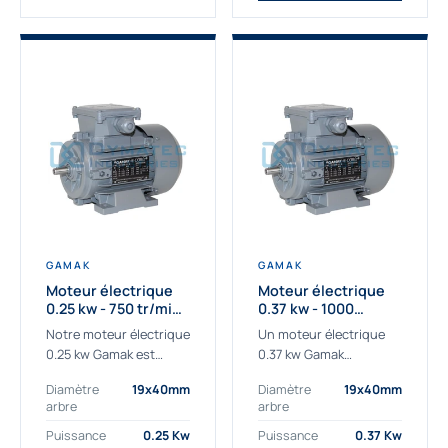
GAMAK
GAMAK
Moteur électrique
Moteur électrique
0.25 kw - 750 tr/min -
0.37 kw - 1000
230/400V - IE3
Tr/min - 230/400V -
Notre moteur électrique
Un moteur électrique
IE2
0.25 kw Gamak est
0.37 kw Gamak
parfaitement adapté
parfaitement adapté
Diamètre
19x40mm
Diamètre
19x40mm
aux applications
aux applications
arbre
arbre
sévères. Nous
industrielles.
déterminons,
Commander un moteur
Puissance
0.25 Kw
Puissance
0.37 Kw