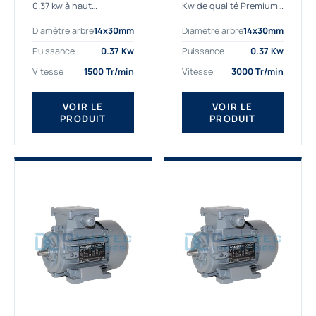
0.37 kw à haut
Kw de qualité Premium,
rendement destiné aux
le bon choix pour votre
Diamètre arbre
14x30mm
Diamètre arbre
14x30mm
applications les plus
application. Notre
exigeantes.
gamme de moteurs
Puissance
0.37 Kw
Puissance
0.37 Kw
Notre moteur 0.37
électriques Gamak est
Vitesse
1500 Tr/min
Vitesse
3000 Tr/min
kw de référence
exclusivement
AGM2EL 71 M 4b...
fabriquée...
VOIR LE
VOIR LE
PRODUIT
PRODUIT