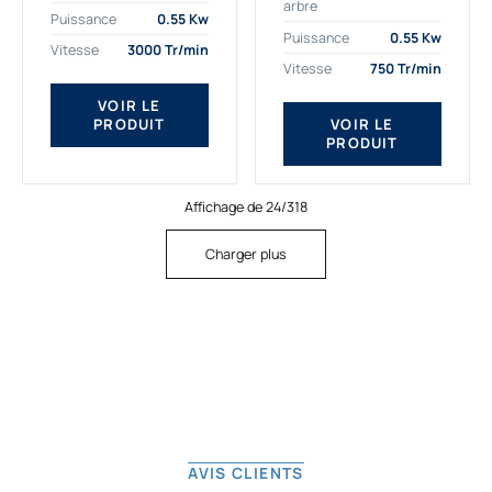
arbre
plus exigeantes.
applications. Nous
Puissance
0.55 Kw
Notre moteur électrique
déterminons,
Puissance
0.55 Kw
Vitesse
3000 Tr/min
triphasé 0.55
assemblons et
Vitesse
750 Tr/min
kw Gamak...
fournissons
des moteurs
VOIR LE
PRODUIT
VOIR LE
asynchrones depuis
PRODUIT
de...
Affichage de 24/318
Charger plus
AVIS CLIENTS