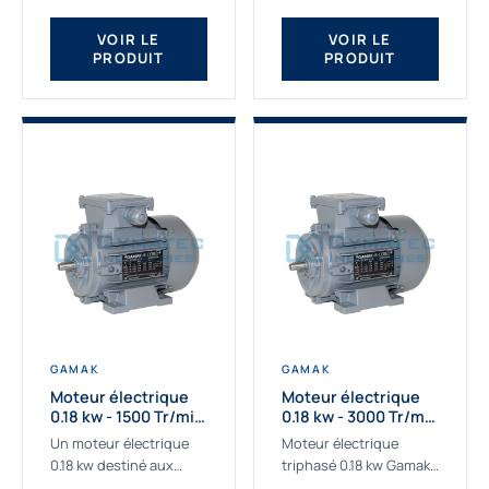
qualité Gamak...
fournissons des
moteurs asynchrones
VOIR LE
VOIR LE
PRODUIT
PRODUIT
depuis de
nombreuses...
GAMAK
GAMAK
Moteur électrique
Moteur électrique
0.18 kw - 1500 Tr/min
0.18 kw - 3000 Tr/min
- 230/400V - IE2
- 230/400V - IE2
Un moteur électrique
Moteur électrique
0.18 kw destiné aux
triphasé 0.18 kw Gamak,
applications les plus
La qualité