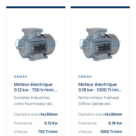
GAMAK
GAMAK
Moteur électrique
Moteur électrique
0.12 kw - 750 tr/min -
0.18 kw - 1000 Tr/min
230/400V - IE2
- 230/400V - IE2
Dymatec Industries,
Notre moteur triphasé
votre fournisseur de
0.18 kw Gamak est
moteur électrique 0.12
parfaitement adapté
Diamètre arbre
14x30mm
Diamètre arbre
14x30mm
kw. Dymatec Industries
aux applications
vous propose le moteur
sévères. Nous
Puissance
0.12 Kw
Puissance
0.18 Kw
électrique 0.12 kw, un
déterminons,
Vitesse
750 Tr/min
Vitesse
1000 Tr/min
moteur de
assemblons et