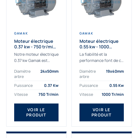
GAMAK
GAMAK
Moteur électrique
Moteur électrique
0.37 kw - 750 tr/min -
0.55 kw - 1000
230/400V - IE3
Tr/min - 230/400V -
Notre moteur électrique
La fiabilité et la
IE2
0.37 kw Gamak est
performance font de ce
parfaitement adapté
moteur électrique
Diamètre
24x50mm
Diamètre
19x40mm
aux applications
0.55kw un
arbre
arbre
sévères. Nous
indispensable de votre
déterminons,
production. Ce moteur
Puissance
0.37 Kw
Puissance
0.55 Kw
assemblons et
triphasé 0.55 kw doit
Vitesse
750 Tr/min
Vitesse
1000 Tr/min
fournissons
être alimenté...
des moteurs
VOIR LE
VOIR LE
asynchrones depuis de
PRODUIT
PRODUIT
nombreuses années....