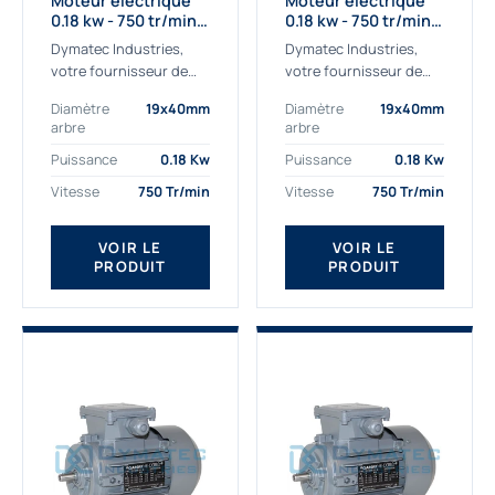
Moteur électrique
Moteur électrique
0.18 kw - 750 tr/min -
0.18 kw - 750 tr/min -
230/400V - IE2
230/400V - IE3
Dymatec Industries,
Dymatec Industries,
votre fournisseur de
votre fournisseur de
moteur électrique 0.18
moteur électrique 0.18
Diamètre
19x40mm
Diamètre
19x40mm
kw. Dymatec Industries
kw. Dymatec Industries
arbre
arbre
vous propose le moteur
vous propose le moteur
électrique 0.18 kw, un
électrique 0.18 kw, un
Puissance
0.18 Kw
Puissance
0.18 Kw
moteur de
moteur de qualité...
Vitesse
750 Tr/min
Vitesse
750 Tr/min
qualité Gamak...
VOIR LE
VOIR LE
PRODUIT
PRODUIT