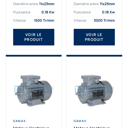
Diamètre arbre
11x23mm
Diamètre arbre
11x23mm
exigeantes. Fort de
professionnelle
nombreuses années
indispensable à vos
Puissance
0.18 Kw
Puissance
0.18 Kw
d’expérience dans la
équipements.
Vitesse
1500 Tr/min
Vitesse
3000 Tr/min
détermination et la
Fournisseur Français
fourniture...
des moteurs
électriques Gamak,
VOIR LE
VOIR LE
PRODUIT
PRODUIT
nous proposons
exclusivement des...
GAMAK
GAMAK