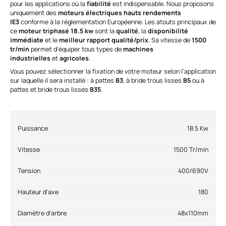
pour les applications où la
fiabilité
est indispensable. Nous proposons
uniquement des
moteurs électriques hauts rendements
IE3
conforme à la réglementation Européenne. Les atouts principaux de
ce
moteur triphasé 18.5 kw
sont la
qualité
, la
disponibilité
immédiate
et le
meilleur rapport qualité/prix
. Sa vitesse de
1500
tr/min
permet d'équiper tous types de
machines
industrielles
et
agricoles
.
Vous pouvez sélectionner la fixation de votre moteur selon l'application
sur laquelle il sera installé : à pattes
B3
, à bride trous lisses
B5
ou à
pattes et bride trous lisses
B35
.
Puissance
18.5 Kw
Vitesse
1500 Tr/min
Tension
400/690V
Hauteur d'axe
180
Diamètre d'arbre
48x110mm