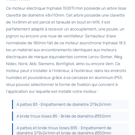
Ce moteur électrique triphasé 1500Tr/min possède un arbre lisse
clavetté de diamètre 48x110mm. Cet arbre possède une clavette
de 14x9mm et est percé et taraudé en bout en M16. Il est
parfaitement adapté à recevoir un accouplement, une poulie, un
pignon ou encore une roue de ventilateur. Sa hauteur d’axe
normalisée de 180mm fait de ce moteur asynchrone triphasé 18.5
kw un matériel aux encombrements identiques aux moteurs
électriques de marque équivalentes comme Leroy-Somer, Weg,
Nidec, Nord, Abb, Siemens, Bonfiglioli, almo ou encore Vem. Ce
moteur peut s'installer à l'intérieur, à l'extérieur, dans les endroits
humides et poussiéreux grâce à sa carcasse en aluminium IP55.
Vous pouvez sélectionner la forme de fixation qui convient à
l'application sur laquelle est installé votre moteur :
A pattes B3 - Empattement de diamètre 279x241mm
A bride trous lisses B5 - Bride de diamètre Ø350mm
A pattes et bride trous lisses B35 - Empattement de
diamètre 279x241mm et bride de diamètre Ø350mm