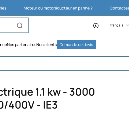
Moteur ou motoréducteur en panne ?
Contactez nous : 03
français
ence
Nos partenaires
Nos clients
Demande de devis
trique 1.1 kw - 3000
0/400V - IE3