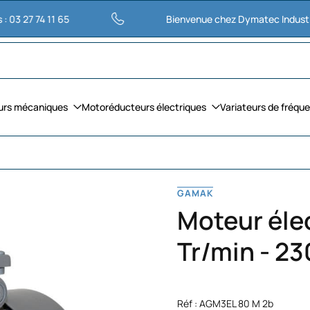
4 11 65
Bienvenue chez Dymatec Industries
urs mécaniques
Motoréducteurs électriques
Variateurs de fréqu
GAMAK
Moteur élec
Tr/min - 23
Réf : AGM3EL 80 M 2b