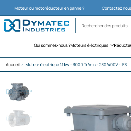
Aller
oteur ou motoréducteur en panne ?
Contactez nous : 03 27 7
au
contenu
Qui sommes-nous ?
Moteurs éléctriques
Réducte
Accueil
›
Moteur électrique 1.1 kw - 3000 Tr/min - 230/400V - IE3
Passer
aux
informations
sur
le
produit