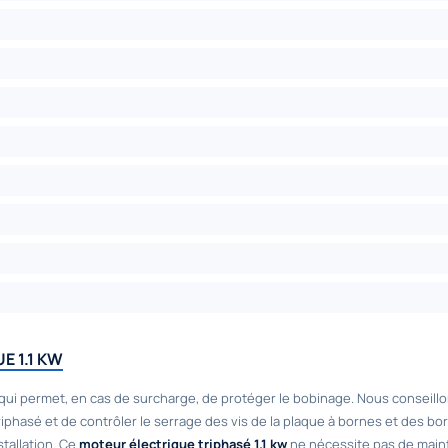
 1.1 KW
ui permet, en cas de surcharge, de protéger le bobinage. Nous conseillons 
hasé et de contrôler le serrage des vis de la plaque à bornes et des bor
tallation. Ce
moteur électrique triphasé 1.1 kw
ne nécessite pas de maint