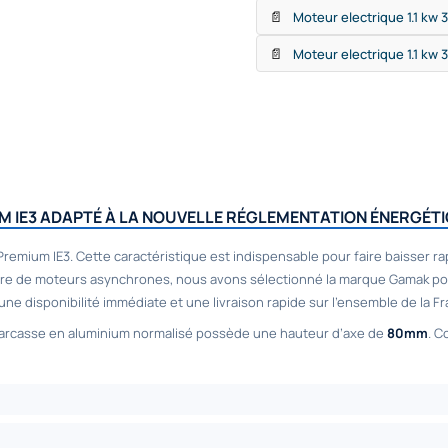
📄
Moteur electrique 1.1 kw 
📄
Moteur electrique 1.1 kw 
M IE3 ADAPTÉ À LA NOUVELLE RÉGLEMENTATION ÉNERGÉTI
ium IE3. Cette caractéristique est indispensable pour faire baisser r
e de moteurs asynchrones, nous avons sélectionné la marque Gamak pour l
disponibilité immédiate et une livraison rapide sur l’ensemble de la Fr
carcasse en aluminium normalisé possède une hauteur d’axe de
80mm
. C