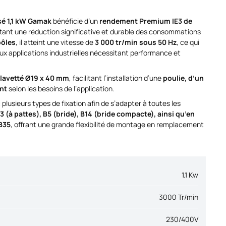
sé 1,1 kW Gamak
bénéficie d’un
rendement Premium IE3 de
tant une réduction significative et durable des consommations
pôles
, il atteint une vitesse de
3 000 tr/min sous 50 Hz
, ce qui
ux applications industrielles nécessitant performance et
clavetté Ø19 x 40 mm
, facilitant l’installation d’une
poulie, d’un
nt
selon les besoins de l’application.
plusieurs types de fixation afin de s’adapter à toutes les
3 (à pattes), B5 (bride), B14 (bride compacte), ainsi qu’en
B35
, offrant une grande flexibilité de montage en remplacement
1.1 Kw
3000 Tr/min
230/400V