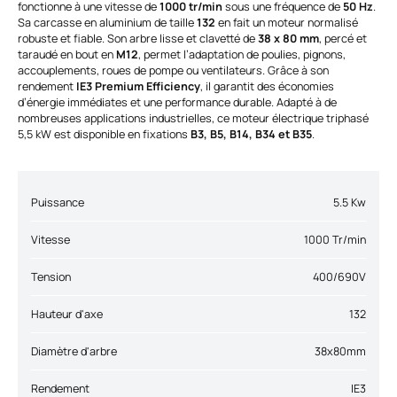
fonctionne à une vitesse de
1000 tr/min
sous une fréquence de
50 Hz
.
Sa carcasse en aluminium de taille
132
en fait un moteur normalisé
robuste et fiable. Son arbre lisse et clavetté de
38 x 80 mm
, percé et
taraudé en bout en
M12
, permet l’adaptation de poulies, pignons,
accouplements, roues de pompe ou ventilateurs. Grâce à son
rendement
IE3 Premium Efficiency
, il garantit des économies
d’énergie immédiates et une performance durable. Adapté à de
nombreuses applications industrielles, ce moteur électrique triphasé
5,5 kW est disponible en fixations
B3, B5, B14, B34 et B35
.
Puissance
5.5 Kw
Vitesse
1000 Tr/min
Tension
400/690V
Hauteur d'axe
132
Diamètre d'arbre
38x80mm
Rendement
IE3