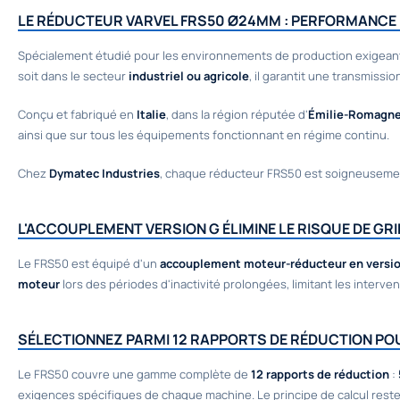
LE RÉDUCTEUR VARVEL FRS50 Ø24MM : PERFORMANCE E
Spécialement étudié pour les environnements de production exigeant
soit dans le secteur
industriel ou agricole
, il garantit une transmissio
Conçu et fabriqué en
Italie
, dans la région réputée d'
Émilie-Romagn
ainsi que sur tous les équipements fonctionnant en régime continu.
Chez
Dymatec Industries
, chaque réducteur FRS50 est soigneusement
L'ACCOUPLEMENT VERSION G ÉLIMINE LE RISQUE DE GRI
Le FRS50 est équipé d'un
accouplement moteur-réducteur en versi
moteur
lors des périodes d'inactivité prolongées, limitant les interv
SÉLECTIONNEZ PARMI 12 RAPPORTS DE RÉDUCTION PO
Le FRS50 couvre une gamme complète de
12 rapports de réduction
:
exigences spécifiques de chaque machine. Le principe de calcul reste