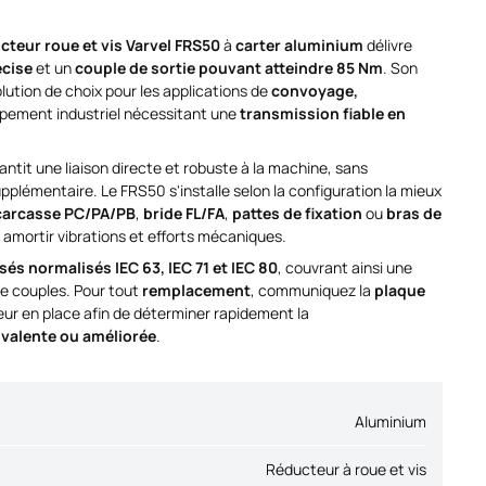
cteur roue et vis Varvel FRS50
à
carter aluminium
délivre
écise
et un
couple de sortie pouvant atteindre 85 Nm
. Son
lution de choix pour les applications de
convoyage,
ipement industriel nécessitant une
transmission fiable en
antit une liaison directe et robuste à la machine, sans
plémentaire. Le FRS50 s'installe selon la configuration la mieux
carcasse PC/PA/PB
,
bride FL/FA
,
pattes de fixation
ou
bras de
 amortir vibrations et efforts mécaniques.
és normalisés IEC 63, IEC 71 et IEC 80
, couvrant ainsi une
de couples. Pour tout
remplacement
, communiquez la
plaque
ur en place afin de déterminer rapidement la
valente ou améliorée
.
Aluminium
Réducteur à roue et vis