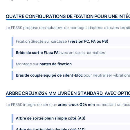
QUATRE CONFIGURATIONS DE FIXATION POUR UNE INT
Le FRS50 propose des solutions de montage adaptées à toutes les sit
Fixation directe sur carcasse
(version PC, PA ou PB)
Bride de sortie FL ou FA
avec entraxes normalisés
Montage sur
pattes de fixation
Bras de couple équipé de silent-bloc
pour neutraliser vibratio
ARBRE CREUX Ø24 MM LIVRÉ EN STANDARD, AVEC OPTI
Le FRS50 intègre de série un
arbre creux Ø24 mm
permettant un racc
Arbre de sortie plein simple côté (AS)
Arbre de sortie plein double côté (AD)