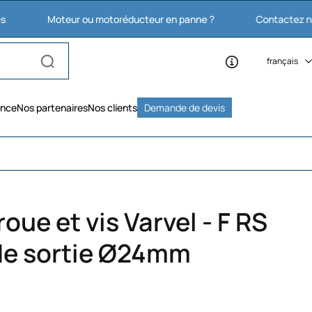
Moteur ou motoréducteur en panne ?
Contactez nous : 03 2
français
ence
Nos partenaires
Nos clients
Demande de devis
oue et vis Varvel - F RS
 de sortie Ø24mm