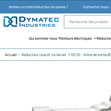
Aller
eur ou motoréducteur en panne ?
Contactez nous : 03 27 74 
au
contenu
Qui sommes-nous ?
Moteurs éléctriques
Réducte
Accueil
›
Réducteur roue et vis Varvel - F RS 50 - Arbre de sortie
Passer
aux
informations
sur
le
produit