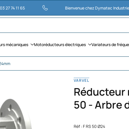
11 65
Bienvenue chez Dymatec Industries
urs mécaniques
Motoréducteurs électriques
Variateurs de fréqu
 Ø24mm
VARVEL
Réducteur r
50 - Arbre
Réf : F RS 50 Ø24