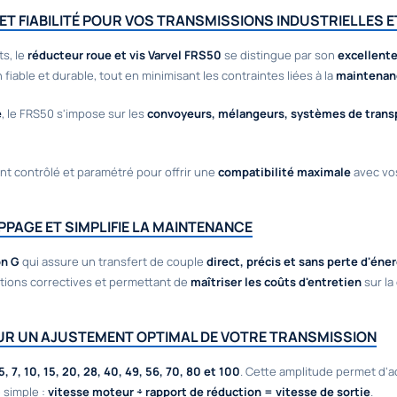
T FIABILITÉ POUR VOS TRANSMISSIONS INDUSTRIELLES 
s, le
réducteur roue et vis Varvel FRS50
se distingue par son
excellent
n fiable et durable, tout en minimisant les contraintes liées à la
maintenan
e
, le FRS50 s'impose sur les
convoyeurs, mélangeurs, systèmes de transp
 contrôlé et paramétré pour offrir une
compatibilité maximale
avec vo
PPAGE ET SIMPLIFIE LA MAINTENANCE
on G
qui assure un transfert de couple
direct, précis et sans perte d'éne
entions correctives et permettant de
maîtriser les coûts d'entretien
sur la
UR UN AJUSTEMENT OPTIMAL DE VOTRE TRANSMISSION
5, 7, 10, 15, 20, 28, 40, 49, 56, 70, 80 et 100
. Cette amplitude permet d'a
 simple :
vitesse moteur ÷ rapport de réduction = vitesse de sortie
.