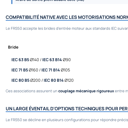
COMPATIBILITÉ NATIVE AVEC LES MOTORISATIONS NORMA
Le FRS50 accepte les brides d'entrée moteur aux standards IEC suivan
Bride
IEC 63 B5
Ø140 /
IEC 63 B14
Ø90
IEC 71 B5
Ø160 /
IEC 71 B14
Ø105
IEC 80 B5
Ø200 /
IEC 80 B14
Ø120
Ces associations assurent un
couplage mécanique rigoureux
entre m
UN LARGE ÉVENTAIL D'OPTIONS TECHNIQUES POUR PE
Le FRS50 se décline en plusieurs configurations pour répondre préci