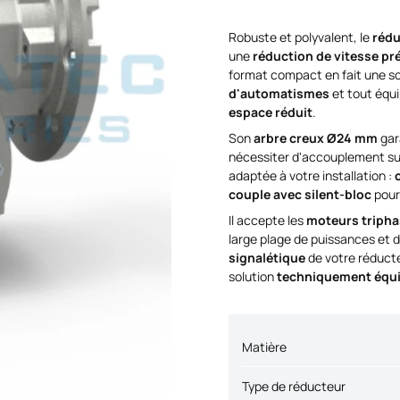
Robuste et polyvalent, le
rédu
une
réduction de vitesse pr
format compact en fait une so
d'automatismes
et tout équ
espace réduit
.
Son
arbre creux Ø24 mm
gar
nécessiter d'accouplement sup
adaptée à votre installation :
couple avec silent-bloc
pour
Il accepte les
moteurs triphas
large plage de puissances et 
signalétique
de votre réducte
solution
techniquement équi
Matière
Type de réducteur