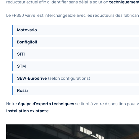
réducteur actuel afin d'identifier sans délai la solution
techniquement
Le FRS50 Varvel est interchangeable avec les réducteurs des fabricant
Motovario
Bonfiglioli
SITI
STM
SEW-Eurodrive
(selon configurations)
Rossi
Notre
équipe d'experts techniques
se tient à votre disposition pour
installation existante
.