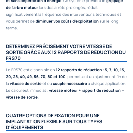
et sans déperdition d'énergie
. Ce système prévient le
grippage
de l'arbre moteur
lors des arrêts prolongés, réduit
significativement la fréquence des interventions techniques et
vous permet de
diminuer vos coûts d'exploitation
sur le long
terme.
DÉTERMINEZ PRÉCISÉMENT VOTRE VITESSE DE
SORTIE GRÂCE AUX 12 RAPPORTS DE RÉDUCTION DU
FRS70
Le FRS70 est disponible en
12 rapports de réduction
:
5, 7, 10, 15,
20, 28, 40, 49, 56, 70, 80 et 100
, permettant un ajustement fin de
la
vitesse de sortie
et du
couple nécessaire
à chaque application.
Le calcul est immédiat :
vitesse moteur ÷ rapport de réduction =
vitesse de sortie
.
QUATRE OPTIONS DE FIXATION POUR UNE
IMPLANTATION FLEXIBLE SUR TOUS TYPES
D'ÉQUIPEMENTS