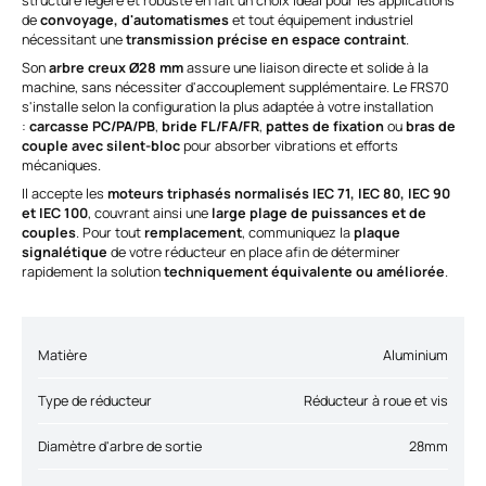
structure légère et robuste en fait un choix idéal pour les applications
de
convoyage, d'automatismes
et tout équipement industriel
nécessitant une
transmission précise en espace contraint
.
Son
arbre creux Ø28 mm
assure une liaison directe et solide à la
machine, sans nécessiter d'accouplement supplémentaire. Le FRS70
s'installe selon la configuration la plus adaptée à votre installation
:
carcasse PC/PA/PB
,
bride FL/FA/FR
,
pattes de fixation
ou
bras de
couple avec silent-bloc
pour absorber vibrations et efforts
mécaniques.
Il accepte les
moteurs triphasés normalisés IEC 71, IEC 80, IEC 90
et IEC 100
, couvrant ainsi une
large plage de puissances et de
couples
. Pour tout
remplacement
, communiquez la
plaque
signalétique
de votre réducteur en place afin de déterminer
rapidement la solution
techniquement équivalente ou améliorée
.
Matière
Aluminium
Type de réducteur
Réducteur à roue et vis
Diamètre d'arbre de sortie
28mm