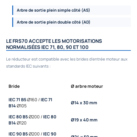
Arbre de sortie plein simple côté (AS)
Arbre de sortie plein double côté (AD)
LE FRS70 ACCEPTE LES MOTORISATIONS
NORMALISÉES IEC 71, 80, 90 ET 100
Le réducteur est compatible avec les brides d'entrée moteur aux
standards IEC suivants :
Bride
Ø arbre moteur
IEC 71 B5
Ø160 /
IEC 71
Ø14 x 30 mm
B14
Ø105
IEC 80 B5
Ø200 /
IEC 80
Ø19 x 40 mm
B14
Ø120
IEC 90 B5
Ø200 /
IEC 90
Ø24 x 50 mm