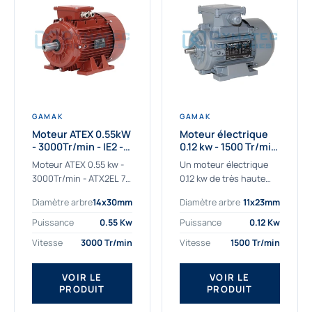
GAMAK
GAMAK
Moteur ATEX 0.55kW
Moteur électrique
- 3000Tr/min - IE2 -
0.12 kw - 1500 Tr/min
Zone 2/22 -
- 230/400V - IE2
Moteur ATEX 0.55 kw -
Un moteur électrique
Aluminium
3000Tr/min - ATX2EL 71
0.12 kw de très haute
M 2b : la solution fiable
qualité adaptée aux
Diamètre arbre
14x30mm
Diamètre arbre
11x23mm
pour les atmosphères
applications les plus
explosives Le moteur
sollicitées. Nous
Puissance
0.55 Kw
Puissance
0.12 Kw
ATEX...
déterminons et
Vitesse
3000 Tr/min
Vitesse
1500 Tr/min
fournissons des
moteurs électriques...
VOIR LE
VOIR LE
PRODUIT
PRODUIT