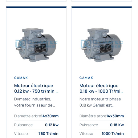
GAMAK
GAMAK
Moteur électrique
Moteur électrique
0.12 kw - 750 tr/min -
0.18 kw - 1000 Tr/min
230/400V - IE2
- 230/400V - IE2
Dymatec Industries,
Notre moteur triphasé
votre fournisseur de
0.18 kw Gamak est
moteur électrique 0.12
parfaitement adapté
Diamètre arbre
14x30mm
Diamètre arbre
14x30mm
kw. Dymatec Industries
aux applications
vous propose le moteur
sévères. Nous
Puissance
0.12 Kw
Puissance
0.18 Kw
électrique 0.12 kw, un
déterminons,
Vitesse
750 Tr/min
Vitesse
1000 Tr/min
moteur de
assemblons et