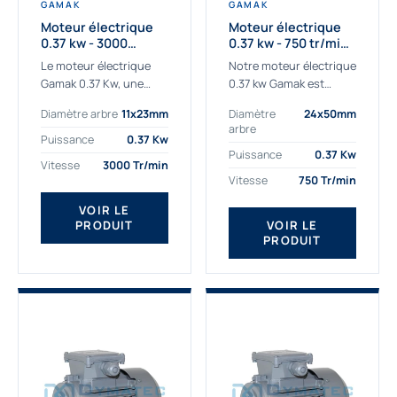
GAMAK
GAMAK
Moteur électrique
Moteur électrique
0.37 kw - 3000
0.37 kw - 750 tr/min -
Tr/min - 230/400v -
230/400V - IE2
Le moteur électrique
Notre moteur électrique
Taille 63 - IE2
Gamak 0.37 Kw, une
0.37 kw Gamak est
qualité premium
parfaitement adapté
Diamètre arbre
11x23mm
Diamètre
24x50mm
adaptée à tous types
aux applications
arbre
de machines. Le
sévères. Nous
Puissance
0.37 Kw
moteur électrique
déterminons,
Puissance
0.37 Kw
Vitesse
3000 Tr/min
triphasé 0.37Kw Gamak
assemblons et
Vitesse
750 Tr/min
à...
fournissons
des moteurs
VOIR LE
PRODUIT
VOIR LE
asynchrones depuis de
PRODUIT
nombreuses années....