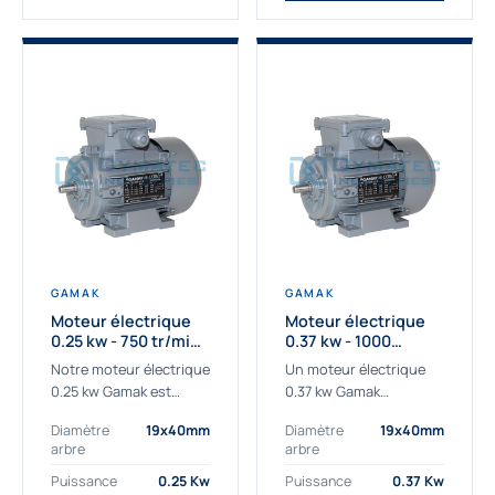
GAMAK
GAMAK
Moteur électrique
Moteur électrique
0.25 kw - 750 tr/min -
0.37 kw - 1000
230/400V - IE3
Tr/min - 230/400V -
Notre moteur électrique
Un moteur électrique
IE2
0.25 kw Gamak est
0.37 kw Gamak
parfaitement adapté
parfaitement adapté
Diamètre
19x40mm
Diamètre
19x40mm
aux applications
aux applications
arbre
arbre
sévères. Nous
industrielles.
déterminons,
Commander un moteur
Puissance
0.25 Kw
Puissance
0.37 Kw