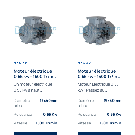
GAMAK
GAMAK
Moteur électrique
Moteur électrique
0.55 kw - 1500 Tr/min
0.55 kw - 1500 Tr/min
- 230/400V - IE2
- 230/400V -
Un moteur électrique
Moteur Électrique 0.55
Rendement IE4
0.55 kw à haut
kW : Passez au
rendement destiné aux
rendement Premium IE4
Diamètre
19x40mm
Diamètre
19x40mm
applications les plus
Découvrez notre
arbre
arbre
exigeantes.
moteur électrique 0.55
Notre moteur électrique
kW de nouvelle
Puissance
0.55 Kw
Puissance
0.55 Kw
0.55 kw de référence
génération, conçu pour
Vitesse
1500 Tr/min
Vitesse
1500 Tr/min
AGM2EL 80 M 4a...
les...