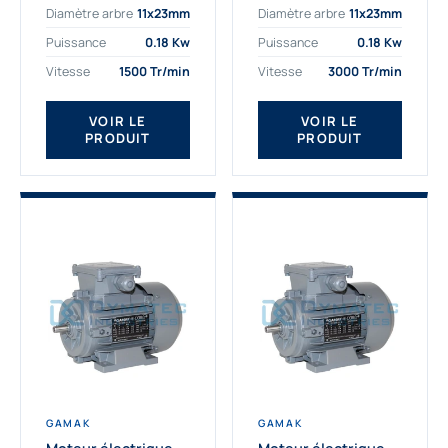
Diamètre arbre
11x23mm
Diamètre arbre
11x23mm
exigeantes. Fort de
professionnelle
nombreuses années
indispensable à vos
Puissance
0.18 Kw
Puissance
0.18 Kw
d’expérience dans la
équipements.
Vitesse
1500 Tr/min
Vitesse
3000 Tr/min
détermination et la
Fournisseur Français
fourniture...
des moteurs
électriques Gamak,
VOIR LE
VOIR LE
PRODUIT
PRODUIT
nous proposons
exclusivement des...
GAMAK
GAMAK