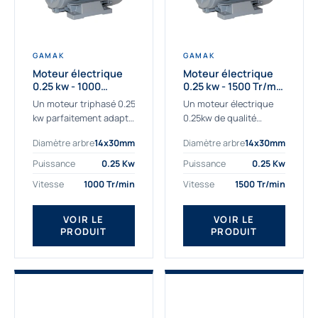
GAMAK
GAMAK
Moteur électrique
Moteur électrique
0.25 kw - 1000
0.25 kw - 1500 Tr/min
Tr/min - 230/400V -
- 230/400V - IE2
Un moteur triphasé 0.25
Un moteur électrique
IE2
kw parfaitement adapté
0.25kw de qualité
aux applications
destiné aux
Diamètre arbre
14x30mm
Diamètre arbre
14x30mm
sévères. Notre
professionnels. Notre
important stock de
gamme de moteurs
Puissance
0.25 Kw
Puissance
0.25 Kw
moteurs asynchrones
électriques Gamak a été
Vitesse
1000 Tr/min
Vitesse
1500 Tr/min
permet de livrer
sélectionné pour la très
rapidement tous types
haute...
de moteurs.
VOIR LE
VOIR LE
PRODUIT
PRODUIT
Ce moteur...