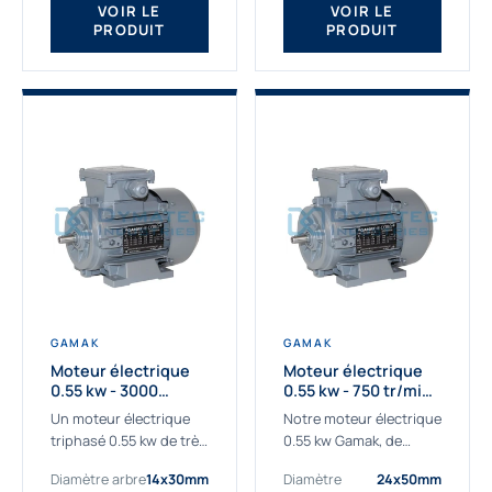
VOIR LE
VOIR LE
PRODUIT
PRODUIT
GAMAK
GAMAK
Moteur électrique
Moteur électrique
0.55 kw - 3000
0.55 kw - 750 tr/min -
Tr/min - 230/400V -
230/400V - IE2
Un moteur électrique
Notre moteur électrique
IE2
triphasé 0.55 kw de très
0.55 kw Gamak, de
haute qualité adaptée à
qualité professionnelle,
Diamètre arbre
14x30mm
Diamètre
24x50mm
vos applications les
adapté à toutes les