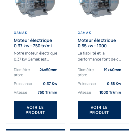
GAMAK
GAMAK
Moteur électrique
Moteur électrique
0.37 kw - 750 tr/min -
0.55 kw - 1000
230/400V - IE3
Tr/min - 230/400V -
Notre moteur électrique
La fiabilité et la
IE2
0.37 kw Gamak est
performance font de ce
parfaitement adapté
moteur électrique
Diamètre
24x50mm
Diamètre
19x40mm
aux applications
0.55kw un
arbre
arbre
sévères. Nous
indispensable de votre
déterminons,
production. Ce moteur
Puissance
0.37 Kw
Puissance
0.55 Kw
assemblons et
triphasé 0.55 kw doit
Vitesse
750 Tr/min
Vitesse
1000 Tr/min
fournissons
être alimenté...
des moteurs
VOIR LE
VOIR LE
asynchrones depuis de
PRODUIT
PRODUIT
nombreuses années....