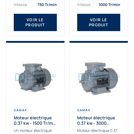
assemblons et
Gamak c’est choisir un
Vitesse
750 Tr/min
Vitesse
1000 Tr/min
fournissons
produit de très haute
des moteurs
qualité....
VOIR LE
VOIR LE
asynchrones depuis de
PRODUIT
PRODUIT
nombreuses années....
GAMAK
GAMAK
Moteur électrique
Moteur électrique
0.37 kw - 1500 Tr/min
0.37 kw - 3000
- 230/400V - IE2
Tr/min - 230/400V -
Un moteur électrique
Moteur électrique 0.37
IE2