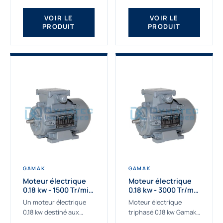
qualité Gamak...
fournissons des
moteurs asynchrones
VOIR LE
VOIR LE
PRODUIT
PRODUIT
depuis de
nombreuses...
GAMAK
GAMAK
Moteur électrique
Moteur électrique
0.18 kw - 1500 Tr/min
0.18 kw - 3000 Tr/min
- 230/400V - IE2
- 230/400V - IE2
Un moteur électrique
Moteur électrique
0.18 kw destiné aux
triphasé 0.18 kw Gamak,
applications les plus
La qualité