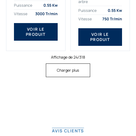
arbre
plus exigeantes.
applications. Nous
Puissance
0.55 Kw
Notre moteur électrique
déterminons,
Puissance
0.55 Kw
Vitesse
3000 Tr/min
triphasé 0.55
assemblons et
Vitesse
750 Tr/min
kw Gamak...
fournissons
des moteurs
VOIR LE
PRODUIT
VOIR LE
asynchrones depuis
PRODUIT
de...
Affichage de 24/318
Charger plus
AVIS CLIENTS