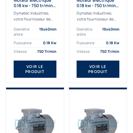
Moteur électrique
Moteur électrique
0.18 kw - 750 tr/min -
0.18 kw - 750 tr/min -
230/400V - IE2
230/400V - IE3
Dymatec Industries,
Dymatec Industries,
votre fournisseur de
votre fournisseur de
moteur électrique 0.18
moteur électrique 0.18
Diamètre
19x40mm
Diamètre
19x40mm
kw. Dymatec Industries
kw. Dymatec Industries
arbre
arbre
vous propose le moteur
vous propose le moteur
électrique 0.18 kw, un
électrique 0.18 kw, un
Puissance
0.18 Kw
Puissance
0.18 Kw
moteur de
moteur de qualité...
Vitesse
750 Tr/min
Vitesse
750 Tr/min
qualité Gamak...
VOIR LE
VOIR LE
PRODUIT
PRODUIT