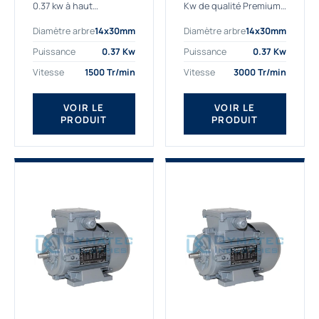
0.37 kw à haut
Kw de qualité Premium,
rendement destiné aux
le bon choix pour votre
Diamètre arbre
14x30mm
Diamètre arbre
14x30mm
applications les plus
application. Notre
exigeantes.
gamme de moteurs
Puissance
0.37 Kw
Puissance
0.37 Kw
Notre moteur 0.37
électriques Gamak est
Vitesse
1500 Tr/min
Vitesse
3000 Tr/min
kw de référence
exclusivement
AGM2EL 71 M 4b...
fabriquée...
VOIR LE
VOIR LE
PRODUIT
PRODUIT