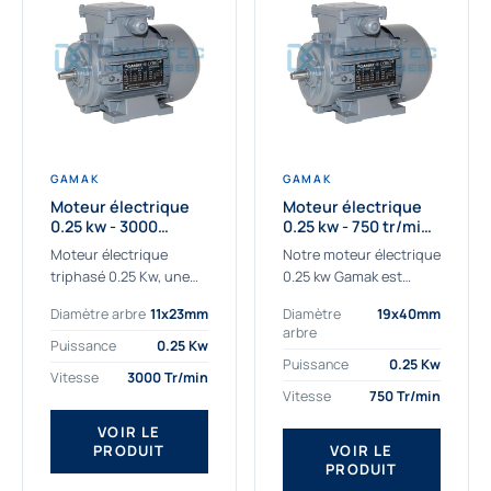
GAMAK
GAMAK
Moteur électrique
Moteur électrique
0.25 kw - 3000
0.25 kw - 750 tr/min -
Tr/min - 230/400V -
230/400V - IE2
Moteur électrique
Notre moteur électrique
IE2
triphasé 0.25 Kw, une
0.25 kw Gamak est
qualité premium
parfaitement adapté
Diamètre arbre
11x23mm
Diamètre
19x40mm
adaptée à tous types
aux applications
arbre
de machines.
sévères. Nous
Puissance
0.25 Kw
Le moteur électrique
déterminons,
Puissance
0.25 Kw
Vitesse
3000 Tr/min
triphasé 0.25 Kw Gamak
assemblons et
Vitesse
750 Tr/min
à haut rendement...
fournissons
des moteurs
VOIR LE
PRODUIT
VOIR LE
asynchrones depuis de
PRODUIT
nombreuses années....