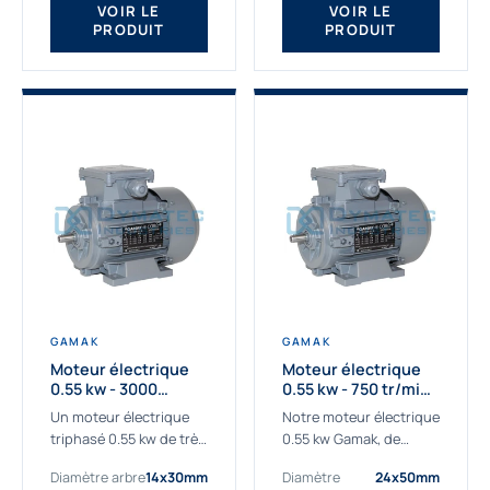
VOIR LE
VOIR LE
PRODUIT
PRODUIT
GAMAK
GAMAK
Moteur électrique
Moteur électrique
0.55 kw - 3000
0.55 kw - 750 tr/min -
Tr/min - 230/400V -
230/400V - IE2
Un moteur électrique
Notre moteur électrique
IE2
triphasé 0.55 kw de très
0.55 kw Gamak, de
haute qualité adaptée à
qualité professionnelle,
Diamètre arbre
14x30mm
Diamètre
24x50mm
vos applications les
adapté à toutes les