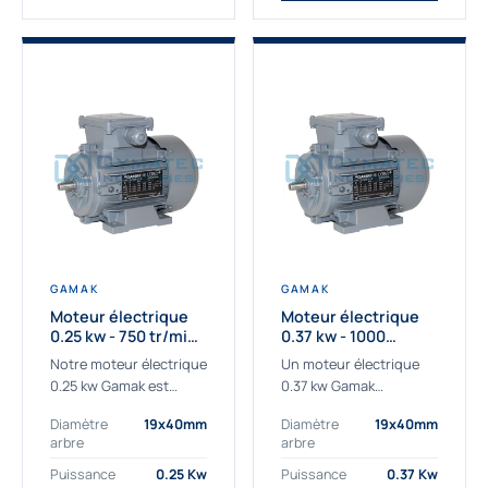
GAMAK
GAMAK
Moteur électrique
Moteur électrique
0.25 kw - 750 tr/min -
0.37 kw - 1000
230/400V - IE3
Tr/min - 230/400V -
Notre moteur électrique
Un moteur électrique
IE2
0.25 kw Gamak est
0.37 kw Gamak
parfaitement adapté
parfaitement adapté
Diamètre
19x40mm
Diamètre
19x40mm
aux applications
aux applications
arbre
arbre
sévères. Nous
industrielles.
déterminons,
Commander un moteur
Puissance
0.25 Kw
Puissance
0.37 Kw