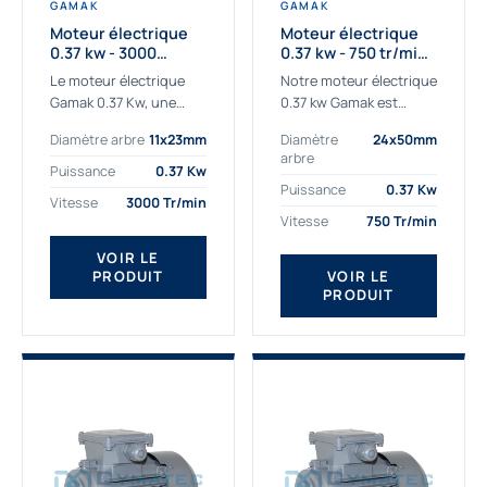
GAMAK
GAMAK
Moteur électrique
Moteur électrique
0.37 kw - 3000
0.37 kw - 750 tr/min -
Tr/min - 230/400v -
230/400V - IE2
Le moteur électrique
Notre moteur électrique
Taille 63 - IE2
Gamak 0.37 Kw, une
0.37 kw Gamak est
qualité premium
parfaitement adapté
Diamètre arbre
11x23mm
Diamètre
24x50mm
adaptée à tous types
aux applications
arbre
de machines. Le
sévères. Nous
Puissance
0.37 Kw
moteur électrique
déterminons,
Puissance
0.37 Kw
Vitesse
3000 Tr/min
triphasé 0.37Kw Gamak
assemblons et
Vitesse
750 Tr/min
à...
fournissons
des moteurs
VOIR LE
PRODUIT
VOIR LE
asynchrones depuis de
PRODUIT
nombreuses années....