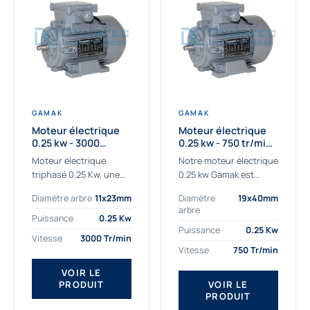
GAMAK
GAMAK
Moteur électrique
Moteur électrique
0.25 kw - 3000
0.25 kw - 750 tr/min -
Tr/min - 230/400V -
230/400V - IE2
Moteur électrique
Notre moteur électrique
IE2
triphasé 0.25 Kw, une
0.25 kw Gamak est
qualité premium
parfaitement adapté
Diamètre arbre
11x23mm
Diamètre
19x40mm
adaptée à tous types
aux applications
arbre
de machines.
sévères. Nous
Puissance
0.25 Kw
Le moteur électrique
déterminons,
Puissance
0.25 Kw
Vitesse
3000 Tr/min
triphasé 0.25 Kw Gamak
assemblons et
Vitesse
750 Tr/min
à haut rendement...
fournissons
des moteurs
VOIR LE
PRODUIT
VOIR LE
asynchrones depuis de
PRODUIT
nombreuses années....