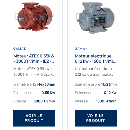
GAMAK
GAMAK
Moteur ATEX 0.55kW
Moteur électrique
- 3000Tr/min - IE2 -
0.12 kw - 1500 Tr/min
Zone 2/22 -
- 230/400V - IE2
Moteur ATEX 0.55 kw -
Un moteur électrique
Aluminium
3000Tr/min - ATX2EL 71
0.12 kw de très haute
M 2b : la solution fiable
qualité adaptée aux
Diamètre arbre
14x30mm
Diamètre arbre
11x23mm
pour les atmosphères
applications les plus
explosives Le moteur
sollicitées. Nous
Puissance
0.55 Kw
Puissance
0.12 Kw
ATEX...
déterminons et
Vitesse
3000 Tr/min
Vitesse
1500 Tr/min
fournissons des
moteurs électriques...
VOIR LE
VOIR LE
PRODUIT
PRODUIT