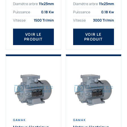
Diamètre arbre
11x23mm
Diamètre arbre
11x23mm
exigeantes. Fort de
professionnelle
nombreuses années
indispensable à vos
Puissance
0.18 Kw
Puissance
0.18 Kw
d’expérience dans la
équipements.
Vitesse
1500 Tr/min
Vitesse
3000 Tr/min
détermination et la
Fournisseur Français
fourniture...
des moteurs
électriques Gamak,
VOIR LE
VOIR LE
PRODUIT
PRODUIT
nous proposons
exclusivement des...
GAMAK
GAMAK