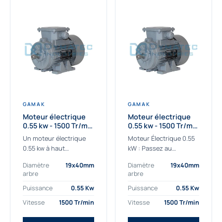
GAMAK
GAMAK
Moteur électrique
Moteur électrique
0.55 kw - 1500 Tr/min
0.55 kw - 1500 Tr/min
- 230/400V - IE2
- 230/400V -
Un moteur électrique
Moteur Électrique 0.55
Rendement IE4
0.55 kw à haut
kW : Passez au
rendement destiné aux
rendement Premium IE4
Diamètre
19x40mm
Diamètre
19x40mm
applications les plus
Découvrez notre
arbre
arbre
exigeantes.
moteur électrique 0.55
Notre moteur électrique
kW de nouvelle
Puissance
0.55 Kw
Puissance
0.55 Kw
0.55 kw de référence
génération, conçu pour
Vitesse
1500 Tr/min
Vitesse
1500 Tr/min
AGM2EL 80 M 4a...
les...