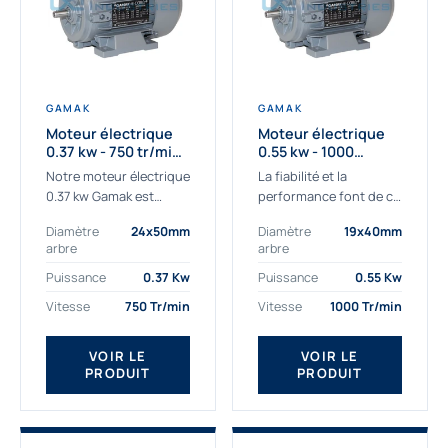
GAMAK
GAMAK
Moteur électrique
Moteur électrique
0.37 kw - 750 tr/min -
0.55 kw - 1000
230/400V - IE3
Tr/min - 230/400V -
Notre moteur électrique
La fiabilité et la
IE2
0.37 kw Gamak est
performance font de ce
parfaitement adapté
moteur électrique
Diamètre
24x50mm
Diamètre
19x40mm
aux applications
0.55kw un
arbre
arbre
sévères. Nous
indispensable de votre
déterminons,
production. Ce moteur
Puissance
0.37 Kw
Puissance
0.55 Kw
assemblons et
triphasé 0.55 kw doit
Vitesse
750 Tr/min
Vitesse
1000 Tr/min
fournissons
être alimenté...
des moteurs
VOIR LE
VOIR LE
asynchrones depuis de
PRODUIT
PRODUIT
nombreuses années....