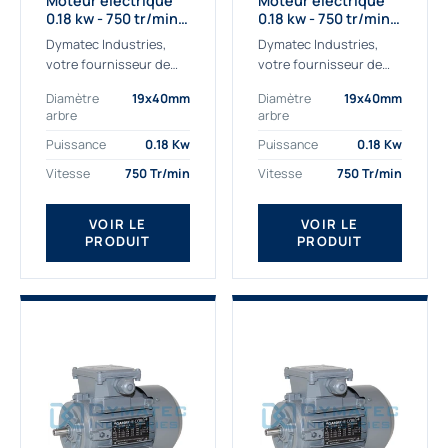
Moteur électrique
Moteur électrique
0.18 kw - 750 tr/min -
0.18 kw - 750 tr/min -
230/400V - IE2
230/400V - IE3
Dymatec Industries,
Dymatec Industries,
votre fournisseur de
votre fournisseur de
moteur électrique 0.18
moteur électrique 0.18
Diamètre
19x40mm
Diamètre
19x40mm
kw. Dymatec Industries
kw. Dymatec Industries
arbre
arbre
vous propose le moteur
vous propose le moteur
électrique 0.18 kw, un
électrique 0.18 kw, un
Puissance
0.18 Kw
Puissance
0.18 Kw
moteur de
moteur de qualité...
Vitesse
750 Tr/min
Vitesse
750 Tr/min
qualité Gamak...
VOIR LE
VOIR LE
PRODUIT
PRODUIT