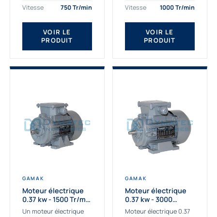
assemblons et
Gamak c’est choisir un
Vitesse
750 Tr/min
Vitesse
1000 Tr/min
fournissons
produit de très haute
des moteurs
qualité....
VOIR LE
VOIR LE
asynchrones depuis de
PRODUIT
PRODUIT
nombreuses années....
GAMAK
GAMAK
Moteur électrique
Moteur électrique
0.37 kw - 1500 Tr/min
0.37 kw - 3000
- 230/400V - IE2
Tr/min - 230/400V -
Un moteur électrique
Moteur électrique 0.37
IE2