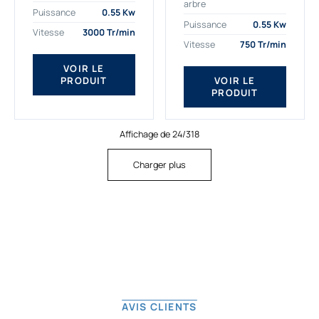
arbre
plus exigeantes.
applications. Nous
Puissance
0.55 Kw
Notre moteur électrique
déterminons,
Puissance
0.55 Kw
Vitesse
3000 Tr/min
triphasé 0.55
assemblons et
Vitesse
750 Tr/min
kw Gamak...
fournissons
des moteurs
VOIR LE
PRODUIT
VOIR LE
asynchrones depuis
PRODUIT
de...
Affichage de 24/318
Charger plus
AVIS CLIENTS