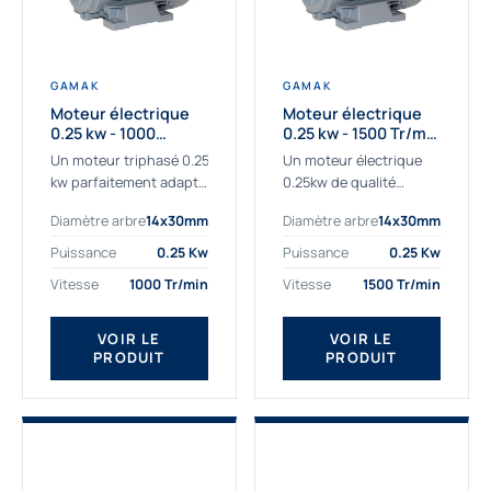
GAMAK
GAMAK
Moteur électrique
Moteur électrique
0.25 kw - 1000
0.25 kw - 1500 Tr/min
Tr/min - 230/400V -
- 230/400V - IE2
Un moteur triphasé 0.25
Un moteur électrique
IE2
kw parfaitement adapté
0.25kw de qualité
aux applications
destiné aux
Diamètre arbre
14x30mm
Diamètre arbre
14x30mm
sévères. Notre
professionnels. Notre
important stock de
gamme de moteurs
Puissance
0.25 Kw
Puissance
0.25 Kw
moteurs asynchrones
électriques Gamak a été
Vitesse
1000 Tr/min
Vitesse
1500 Tr/min
permet de livrer
sélectionné pour la très
rapidement tous types
haute...
de moteurs.
VOIR LE
VOIR LE
PRODUIT
PRODUIT
Ce moteur...