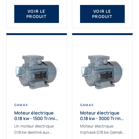
qualité Gamak...
fournissons des
moteurs asynchrones
VOIR LE
VOIR LE
PRODUIT
PRODUIT
depuis de
nombreuses...
GAMAK
GAMAK
Moteur électrique
Moteur électrique
0.18 kw - 1500 Tr/min
0.18 kw - 3000 Tr/min
- 230/400V - IE2
- 230/400V - IE2
Un moteur électrique
Moteur électrique
0.18 kw destiné aux
triphasé 0.18 kw Gamak,
applications les plus
La qualité