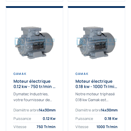
GAMAK
GAMAK
Moteur électrique
Moteur électrique
0.12 kw - 750 tr/min -
0.18 kw - 1000 Tr/min
230/400V - IE2
- 230/400V - IE2
Dymatec Industries,
Notre moteur triphasé
votre fournisseur de
0.18 kw Gamak est
moteur électrique 0.12
parfaitement adapté
Diamètre arbre
14x30mm
Diamètre arbre
14x30mm
kw. Dymatec Industries
aux applications
vous propose le moteur
sévères. Nous
Puissance
0.12 Kw
Puissance
0.18 Kw
électrique 0.12 kw, un
déterminons,
Vitesse
750 Tr/min
Vitesse
1000 Tr/min
moteur de
assemblons et