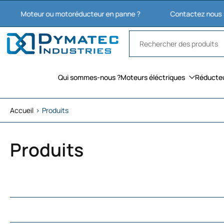
Aller
eur ou motoréducteur en panne ?
Contactez nous : 03 27 74 
au
contenu
Qui sommes-nous ?
Moteurs éléctriques
Réducte
Accueil
›
Produits
Produits