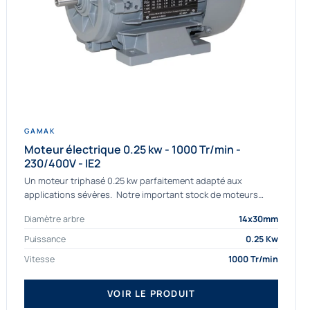
GAMAK
Moteur électrique 0.25 kw - 1000 Tr/min -
230/400V - IE2
Un moteur triphasé 0.25 kw parfaitement adapté aux
applications sévères. Notre important stock de moteurs
asynchrones permet de livrer rapidement tous types de
Diamètre arbre
14x30mm
moteurs. Ce moteur...
Puissance
0.25 Kw
Vitesse
1000 Tr/min
VOIR LE PRODUIT