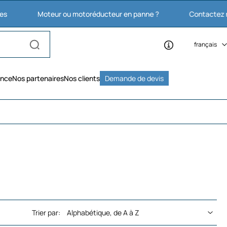
Moteur ou motoréducteur en panne ?
Contactez nous : 03 2
français
ence
Nos partenaires
Nos clients
Demande de devis
Trier par: