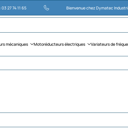
11 65
Bienvenue chez Dymatec Industries
urs mécaniques
Motoréducteurs électriques
Variateurs de fréqu