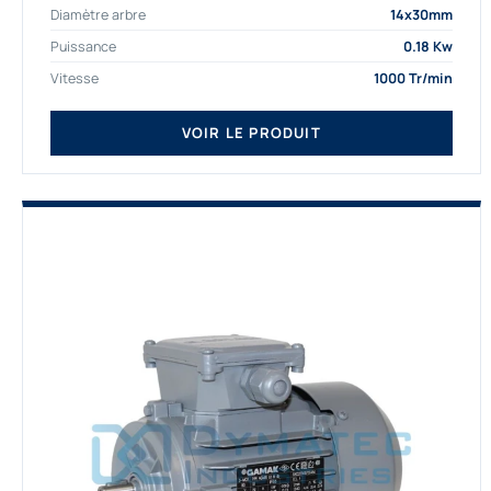
Diamètre arbre
14x30mm
depuis de nombreuses...
Puissance
0.18 Kw
Vitesse
1000 Tr/min
VOIR LE PRODUIT