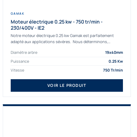
GAMAK
Moteur électrique 0.25 kw - 750 tr/min -
230/400V - IE2
Notre moteur électrique 0.25 kw Gamak est parfaitement
adapté aux applications sévères. Nous déterminons,
assemblons et fournissons des moteurs
Diamètre arbre
19x40mm
asynchrones depuis de nombreuses années....
Puissance
0.25 Kw
Vitesse
750 Tr/min
VOIR LE PRODUIT