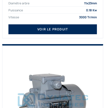
Diamètre arbre
11x23mm
proposons exclusivement des...
Puissance
0.18 Kw
Vitesse
3000 Tr/min
VOIR LE PRODUIT