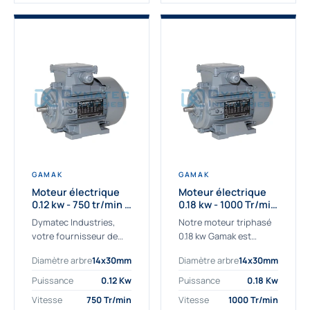
GAMAK
GAMAK
Moteur électrique
Moteur électrique
0.12 kw - 750 tr/min -
0.18 kw - 1000 Tr/min
230/400V - IE2
- 230/400V - IE2
Dymatec Industries,
Notre moteur triphasé
votre fournisseur de
0.18 kw Gamak est
moteur électrique 0.12
parfaitement adapté
Diamètre arbre
14x30mm
Diamètre arbre
14x30mm
kw. Dymatec Industries
aux applications
vous propose le moteur
sévères. Nous
Puissance
0.12 Kw
Puissance
0.18 Kw
électrique 0.12 kw, un
déterminons,
Vitesse
750 Tr/min
Vitesse
1000 Tr/min
moteur de
assemblons et