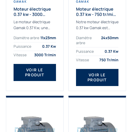
GAMAK
GAMAK
Moteur électrique
Moteur électrique
0.37 kw - 3000
0.37 kw - 750 tr/min -
Tr/min - 230/400v -
230/400V - IE2
Le moteur électrique
Notre moteur électrique
Taille 63 - IE2
Gamak 0.37 Kw, une
0.37 kw Gamak est
qualité premium
parfaitement adapté
Diamètre arbre
11x23mm
Diamètre
24x50mm
adaptée à tous types
aux applications
arbre
de machines. Le
sévères. Nous
Puissance
0.37 Kw
moteur électrique
déterminons,
Puissance
0.37 Kw
Vitesse
3000 Tr/min
triphasé 0.37Kw Gamak
assemblons et
Vitesse
750 Tr/min
à...
fournissons
des moteurs
VOIR LE
PRODUIT
VOIR LE
asynchrones depuis de
PRODUIT
nombreuses années....