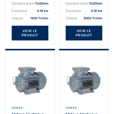
Diamètre arbre
11x23mm
Diamètre arbre
11x23mm
exigeantes. Fort de
professionnelle
nombreuses années
indispensable à vos
Puissance
0.18 Kw
Puissance
0.18 Kw
d’expérience dans la
équipements.
Vitesse
1500 Tr/min
Vitesse
3000 Tr/min
détermination et la
Fournisseur Français
fourniture...
des moteurs
électriques Gamak,
VOIR LE
VOIR LE
PRODUIT
PRODUIT
nous proposons
exclusivement des...
GAMAK
GAMAK