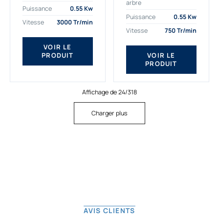
arbre
plus exigeantes.
applications. Nous
Puissance
0.55 Kw
Notre moteur électrique
déterminons,
Puissance
0.55 Kw
Vitesse
3000 Tr/min
triphasé 0.55
assemblons et
Vitesse
750 Tr/min
kw Gamak...
fournissons
des moteurs
VOIR LE
PRODUIT
VOIR LE
asynchrones depuis
PRODUIT
de...
Affichage de 24/318
Charger plus
AVIS CLIENTS