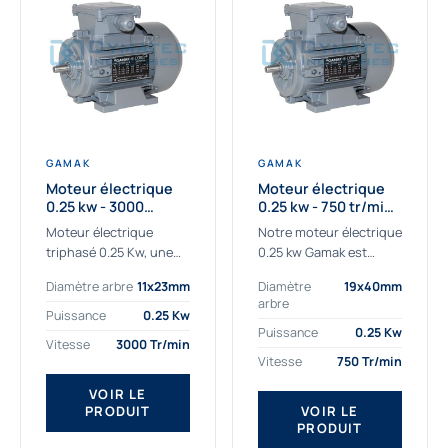
GAMAK
GAMAK
Moteur électrique
Moteur électrique
0.25 kw - 3000
0.25 kw - 750 tr/min -
Tr/min - 230/400V -
230/400V - IE2
Moteur électrique
Notre moteur électrique
IE2
triphasé 0.25 Kw, une
0.25 kw Gamak est
qualité premium
parfaitement adapté
Diamètre arbre
11x23mm
Diamètre
19x40mm
adaptée à tous types
aux applications
arbre
de machines.
sévères. Nous
Puissance
0.25 Kw
Le moteur électrique
déterminons,
Puissance
0.25 Kw
Vitesse
3000 Tr/min
triphasé 0.25 Kw Gamak
assemblons et
Vitesse
750 Tr/min
à haut rendement...
fournissons
des moteurs
VOIR LE
PRODUIT
VOIR LE
asynchrones depuis de
PRODUIT
nombreuses années....