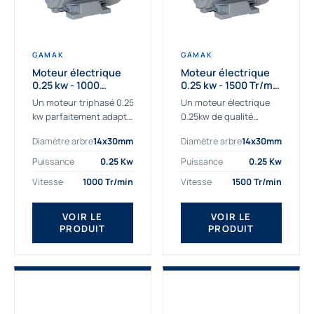
GAMAK
GAMAK
Moteur électrique
Moteur électrique
0.25 kw - 1000
0.25 kw - 1500 Tr/min
Tr/min - 230/400V -
- 230/400V - IE2
Un moteur triphasé 0.25
Un moteur électrique
IE2
kw parfaitement adapté
0.25kw de qualité
aux applications
destiné aux
Diamètre arbre
14x30mm
Diamètre arbre
14x30mm
sévères. Notre
professionnels. Notre
important stock de
gamme de moteurs
Puissance
0.25 Kw
Puissance
0.25 Kw
moteurs asynchrones
électriques Gamak a été
Vitesse
1000 Tr/min
Vitesse
1500 Tr/min
permet de livrer
sélectionné pour la très
rapidement tous types
haute...
de moteurs.
VOIR LE
VOIR LE
PRODUIT
PRODUIT
Ce moteur...