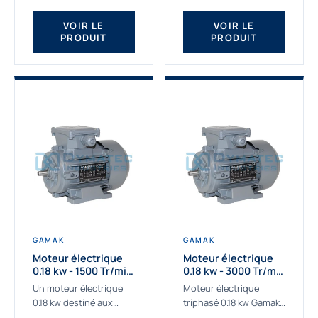
qualité Gamak...
fournissons des
moteurs asynchrones
VOIR LE
VOIR LE
PRODUIT
PRODUIT
depuis de
nombreuses...
GAMAK
GAMAK
Moteur électrique
Moteur électrique
0.18 kw - 1500 Tr/min
0.18 kw - 3000 Tr/min
- 230/400V - IE2
- 230/400V - IE2
Un moteur électrique
Moteur électrique
0.18 kw destiné aux
triphasé 0.18 kw Gamak,
applications les plus
La qualité