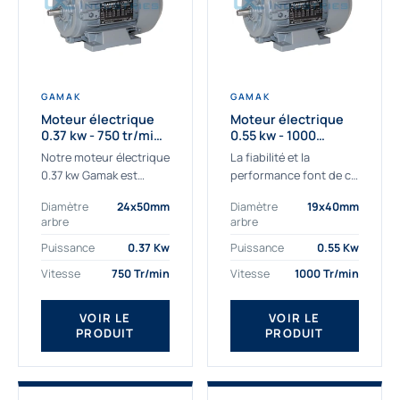
GAMAK
GAMAK
Moteur électrique
Moteur électrique
0.37 kw - 750 tr/min -
0.55 kw - 1000
230/400V - IE3
Tr/min - 230/400V -
Notre moteur électrique
La fiabilité et la
IE2
0.37 kw Gamak est
performance font de ce
parfaitement adapté
moteur électrique
Diamètre
24x50mm
Diamètre
19x40mm
aux applications
0.55kw un
arbre
arbre
sévères. Nous
indispensable de votre
déterminons,
production. Ce moteur
Puissance
0.37 Kw
Puissance
0.55 Kw
assemblons et
triphasé 0.55 kw doit
Vitesse
750 Tr/min
Vitesse
1000 Tr/min
fournissons
être alimenté...
des moteurs
VOIR LE
VOIR LE
asynchrones depuis de
PRODUIT
PRODUIT
nombreuses années....