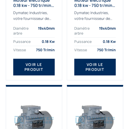
Moteur électrique
Moteur électrique
0.18 kw - 750 tr/min -
0.18 kw - 750 tr/min -
230/400V - IE2
230/400V - IE3
Dymatec Industries,
Dymatec Industries,
votre fournisseur de
votre fournisseur de
moteur électrique 0.18
moteur électrique 0.18
Diamètre
19x40mm
Diamètre
19x40mm
kw. Dymatec Industries
kw. Dymatec Industries
arbre
arbre
vous propose le moteur
vous propose le moteur
électrique 0.18 kw, un
électrique 0.18 kw, un
Puissance
0.18 Kw
Puissance
0.18 Kw
moteur de
moteur de qualité...
Vitesse
750 Tr/min
Vitesse
750 Tr/min
qualité Gamak...
VOIR LE
VOIR LE
PRODUIT
PRODUIT