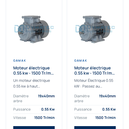
GAMAK
GAMAK
Moteur électrique
Moteur électrique
0.55 kw - 1500 Tr/min
0.55 kw - 1500 Tr/min
- 230/400V - IE2
- 230/400V -
Un moteur électrique
Moteur Électrique 0.55
Rendement IE4
0.55 kw à haut
kW : Passez au
rendement destiné aux
rendement Premium IE4
Diamètre
19x40mm
Diamètre
19x40mm
applications les plus
Découvrez notre
arbre
arbre
exigeantes.
moteur électrique 0.55
Notre moteur électrique
kW de nouvelle
Puissance
0.55 Kw
Puissance
0.55 Kw
0.55 kw de référence
génération, conçu pour
Vitesse
1500 Tr/min
Vitesse
1500 Tr/min
AGM2EL 80 M 4a...
les...