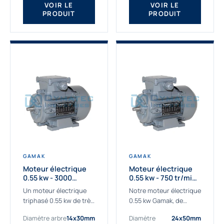
VOIR LE
VOIR LE
PRODUIT
PRODUIT
GAMAK
GAMAK
Moteur électrique
Moteur électrique
0.55 kw - 3000
0.55 kw - 750 tr/min -
Tr/min - 230/400V -
230/400V - IE2
Un moteur électrique
Notre moteur électrique
IE2
triphasé 0.55 kw de très
0.55 kw Gamak, de
haute qualité adaptée à
qualité professionnelle,
Diamètre arbre
14x30mm
Diamètre
24x50mm
vos applications les
adapté à toutes les