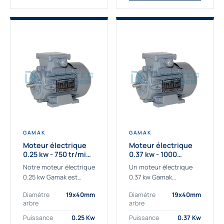
GAMAK
GAMAK
Moteur électrique
Moteur électrique
0.25 kw - 750 tr/min -
0.37 kw - 1000
230/400V - IE3
Tr/min - 230/400V -
Notre moteur électrique
Un moteur électrique
IE2
0.25 kw Gamak est
0.37 kw Gamak
parfaitement adapté
parfaitement adapté
Diamètre
19x40mm
Diamètre
19x40mm
aux applications
aux applications
arbre
arbre
sévères. Nous
industrielles.
déterminons,
Commander un moteur
Puissance
0.25 Kw
Puissance
0.37 Kw