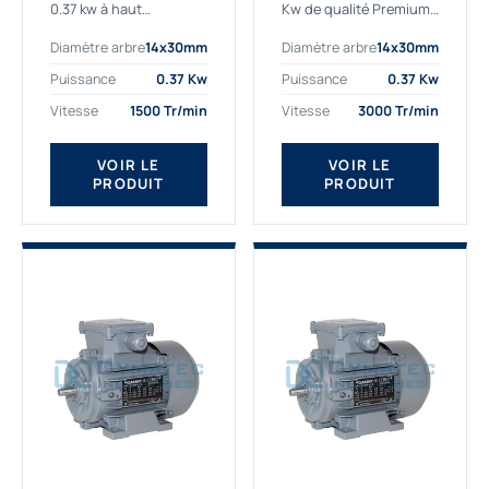
0.37 kw à haut
Kw de qualité Premium,
rendement destiné aux
le bon choix pour votre
Diamètre arbre
14x30mm
Diamètre arbre
14x30mm
applications les plus
application. Notre
exigeantes.
gamme de moteurs
Puissance
0.37 Kw
Puissance
0.37 Kw
Notre moteur 0.37
électriques Gamak est
Vitesse
1500 Tr/min
Vitesse
3000 Tr/min
kw de référence
exclusivement
AGM2EL 71 M 4b...
fabriquée...
VOIR LE
VOIR LE
PRODUIT
PRODUIT