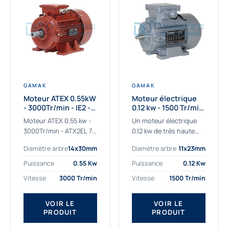
GAMAK
GAMAK
Moteur ATEX 0.55kW
Moteur électrique
- 3000Tr/min - IE2 -
0.12 kw - 1500 Tr/min
Zone 2/22 -
- 230/400V - IE2
Moteur ATEX 0.55 kw -
Un moteur électrique
Aluminium
3000Tr/min - ATX2EL 71
0.12 kw de très haute
M 2b : la solution fiable
qualité adaptée aux
Diamètre arbre
14x30mm
Diamètre arbre
11x23mm
pour les atmosphères
applications les plus
explosives Le moteur
sollicitées. Nous
Puissance
0.55 Kw
Puissance
0.12 Kw
ATEX...
déterminons et
Vitesse
3000 Tr/min
Vitesse
1500 Tr/min
fournissons des
moteurs électriques...
VOIR LE
VOIR LE
PRODUIT
PRODUIT