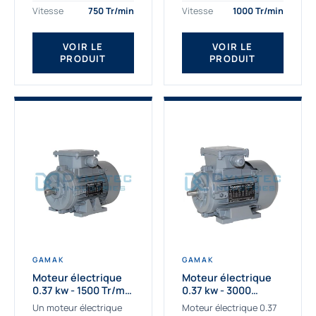
assemblons et
Gamak c’est choisir un
Vitesse
750 Tr/min
Vitesse
1000 Tr/min
fournissons
produit de très haute
des moteurs
qualité....
VOIR LE
VOIR LE
asynchrones depuis de
PRODUIT
PRODUIT
nombreuses années....
GAMAK
GAMAK
Moteur électrique
Moteur électrique
0.37 kw - 1500 Tr/min
0.37 kw - 3000
- 230/400V - IE2
Tr/min - 230/400V -
Un moteur électrique
Moteur électrique 0.37
IE2