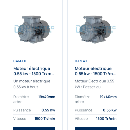
GAMAK
GAMAK
Moteur électrique
Moteur électrique
0.55 kw - 1500 Tr/min
0.55 kw - 1500 Tr/min
- 230/400V - IE2
- 230/400V -
Un moteur électrique
Moteur Électrique 0.55
Rendement IE4
0.55 kw à haut
kW : Passez au
rendement destiné aux
rendement Premium IE4
Diamètre
19x40mm
Diamètre
19x40mm
applications les plus
Découvrez notre
arbre
arbre
exigeantes.
moteur électrique 0.55
Notre moteur électrique
kW de nouvelle
Puissance
0.55 Kw
Puissance
0.55 Kw
0.55 kw de référence
génération, conçu pour
Vitesse
1500 Tr/min
Vitesse
1500 Tr/min
AGM2EL 80 M 4a...
les...