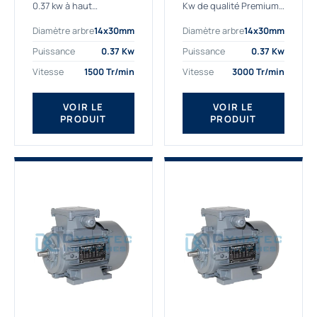
0.37 kw à haut
Kw de qualité Premium,
rendement destiné aux
le bon choix pour votre
Diamètre arbre
14x30mm
Diamètre arbre
14x30mm
applications les plus
application. Notre
exigeantes.
gamme de moteurs
Puissance
0.37 Kw
Puissance
0.37 Kw
Notre moteur 0.37
électriques Gamak est
Vitesse
1500 Tr/min
Vitesse
3000 Tr/min
kw de référence
exclusivement
AGM2EL 71 M 4b...
fabriquée...
VOIR LE
VOIR LE
PRODUIT
PRODUIT