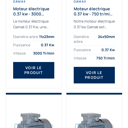
GAMAK
GAMAK
Moteur électrique
Moteur électrique
0.37 kw - 3000
0.37 kw - 750 tr/min -
Tr/min - 230/400v -
230/400V - IE2
Le moteur électrique
Notre moteur électrique
Taille 63 - IE2
Gamak 0.37 Kw, une
0.37 kw Gamak est
qualité premium
parfaitement adapté
Diamètre arbre
11x23mm
Diamètre
24x50mm
adaptée à tous types
aux applications
arbre
de machines. Le
sévères. Nous
Puissance
0.37 Kw
moteur électrique
déterminons,
Puissance
0.37 Kw
Vitesse
3000 Tr/min
triphasé 0.37Kw Gamak
assemblons et
Vitesse
750 Tr/min
à...
fournissons
des moteurs
VOIR LE
PRODUIT
VOIR LE
asynchrones depuis de
PRODUIT
nombreuses années....