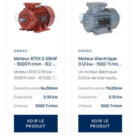
GAMAK
GAMAK
Moteur ATEX 0.55kW
Moteur électrique
- 3000Tr/min - IE2 -
0.12 kw - 1500 Tr/min
Zone 2/22 -
- 230/400V - IE2
Moteur ATEX 0.55 kw -
Un moteur électrique
Aluminium
3000Tr/min - ATX2EL 71
0.12 kw de très haute
M 2b : la solution fiable
qualité adaptée aux
Diamètre arbre
14x30mm
Diamètre arbre
11x23mm
pour les atmosphères
applications les plus
explosives Le moteur
sollicitées. Nous
Puissance
0.55 Kw
Puissance
0.12 Kw
ATEX...
déterminons et
Vitesse
3000 Tr/min
Vitesse
1500 Tr/min
fournissons des
moteurs électriques...
VOIR LE
VOIR LE
PRODUIT
PRODUIT