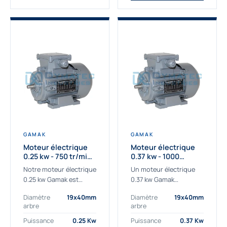
GAMAK
GAMAK
Moteur électrique
Moteur électrique
0.25 kw - 750 tr/min -
0.37 kw - 1000
230/400V - IE3
Tr/min - 230/400V -
Notre moteur électrique
Un moteur électrique
IE2
0.25 kw Gamak est
0.37 kw Gamak
parfaitement adapté
parfaitement adapté
Diamètre
19x40mm
Diamètre
19x40mm
aux applications
aux applications
arbre
arbre
sévères. Nous
industrielles.
déterminons,
Commander un moteur
Puissance
0.25 Kw
Puissance
0.37 Kw