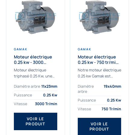
GAMAK
GAMAK
Moteur électrique
Moteur électrique
0.25 kw - 3000
0.25 kw - 750 tr/min -
Tr/min - 230/400V -
230/400V - IE2
Moteur électrique
Notre moteur électrique
IE2
triphasé 0.25 Kw, une
0.25 kw Gamak est
qualité premium
parfaitement adapté
Diamètre arbre
11x23mm
Diamètre
19x40mm
adaptée à tous types
aux applications
arbre
de machines.
sévères. Nous
Puissance
0.25 Kw
Le moteur électrique
déterminons,
Puissance
0.25 Kw
Vitesse
3000 Tr/min
triphasé 0.25 Kw Gamak
assemblons et
Vitesse
750 Tr/min
à haut rendement...
fournissons
des moteurs
VOIR LE
PRODUIT
VOIR LE
asynchrones depuis de
PRODUIT
nombreuses années....