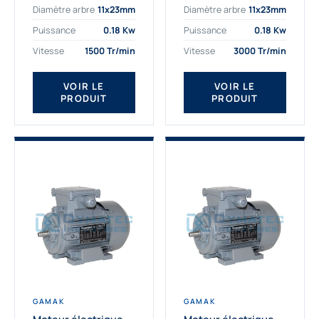
Diamètre arbre
11x23mm
Diamètre arbre
11x23mm
exigeantes. Fort de
professionnelle
nombreuses années
indispensable à vos
Puissance
0.18 Kw
Puissance
0.18 Kw
d’expérience dans la
équipements.
Vitesse
1500 Tr/min
Vitesse
3000 Tr/min
détermination et la
Fournisseur Français
fourniture...
des moteurs
électriques Gamak,
VOIR LE
VOIR LE
PRODUIT
PRODUIT
nous proposons
exclusivement des...
GAMAK
GAMAK