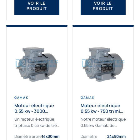
VOIR LE
VOIR LE
PRODUIT
PRODUIT
GAMAK
GAMAK
Moteur électrique
Moteur électrique
0.55 kw - 3000
0.55 kw - 750 tr/min -
Tr/min - 230/400V -
230/400V - IE2
Un moteur électrique
Notre moteur électrique
IE2
triphasé 0.55 kw de très
0.55 kw Gamak, de
haute qualité adaptée à
qualité professionnelle,
Diamètre arbre
14x30mm
Diamètre
24x50mm
vos applications les
adapté à toutes les