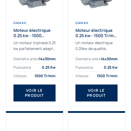
GAMAK
GAMAK
Moteur électrique
Moteur électrique
0.25 kw - 1000
0.25 kw - 1500 Tr/min
Tr/min - 230/400V -
- 230/400V - IE2
Un moteur triphasé 0.25
Un moteur électrique
IE2
kw parfaitement adapté
0.25kw de qualité
aux applications
destiné aux
Diamètre arbre
14x30mm
Diamètre arbre
14x30mm
sévères. Notre
professionnels. Notre
important stock de
gamme de moteurs
Puissance
0.25 Kw
Puissance
0.25 Kw
moteurs asynchrones
électriques Gamak a été
Vitesse
1000 Tr/min
Vitesse
1500 Tr/min
permet de livrer
sélectionné pour la très
rapidement tous types
haute...
de moteurs.
VOIR LE
VOIR LE
PRODUIT
PRODUIT
Ce moteur...