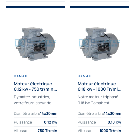
GAMAK
GAMAK
Moteur électrique
Moteur électrique
0.12 kw - 750 tr/min -
0.18 kw - 1000 Tr/min
230/400V - IE2
- 230/400V - IE2
Dymatec Industries,
Notre moteur triphasé
votre fournisseur de
0.18 kw Gamak est
moteur électrique 0.12
parfaitement adapté
Diamètre arbre
14x30mm
Diamètre arbre
14x30mm
kw. Dymatec Industries
aux applications
vous propose le moteur
sévères. Nous
Puissance
0.12 Kw
Puissance
0.18 Kw
électrique 0.12 kw, un
déterminons,
Vitesse
750 Tr/min
Vitesse
1000 Tr/min
moteur de
assemblons et