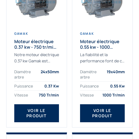
GAMAK
GAMAK
Moteur électrique
Moteur électrique
0.37 kw - 750 tr/min -
0.55 kw - 1000
230/400V - IE3
Tr/min - 230/400V -
Notre moteur électrique
La fiabilité et la
IE2
0.37 kw Gamak est
performance font de ce
parfaitement adapté
moteur électrique
Diamètre
24x50mm
Diamètre
19x40mm
aux applications
0.55kw un
arbre
arbre
sévères. Nous
indispensable de votre
déterminons,
production. Ce moteur
Puissance
0.37 Kw
Puissance
0.55 Kw
assemblons et
triphasé 0.55 kw doit
Vitesse
750 Tr/min
Vitesse
1000 Tr/min
fournissons
être alimenté...
des moteurs
VOIR LE
VOIR LE
asynchrones depuis de
PRODUIT
PRODUIT
nombreuses années....