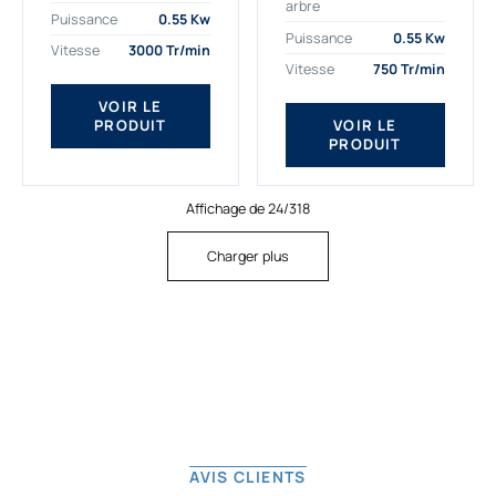
arbre
plus exigeantes.
applications. Nous
Puissance
0.55 Kw
Notre moteur électrique
déterminons,
Puissance
0.55 Kw
Vitesse
3000 Tr/min
triphasé 0.55
assemblons et
Vitesse
750 Tr/min
kw Gamak...
fournissons
des moteurs
VOIR LE
PRODUIT
VOIR LE
asynchrones depuis
PRODUIT
de...
Affichage de 24/318
Charger plus
AVIS CLIENTS