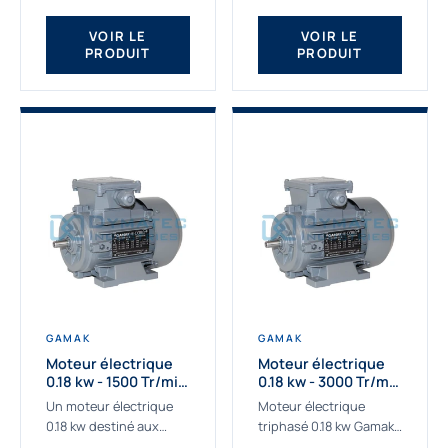
qualité Gamak...
fournissons des
moteurs asynchrones
VOIR LE
VOIR LE
PRODUIT
PRODUIT
depuis de
nombreuses...
GAMAK
GAMAK
Moteur électrique
Moteur électrique
0.18 kw - 1500 Tr/min
0.18 kw - 3000 Tr/min
- 230/400V - IE2
- 230/400V - IE2
Un moteur électrique
Moteur électrique
0.18 kw destiné aux
triphasé 0.18 kw Gamak,
applications les plus
La qualité