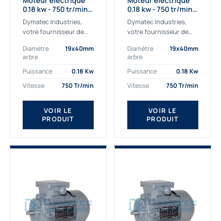
Moteur électrique
Moteur électrique
0.18 kw - 750 tr/min -
0.18 kw - 750 tr/min -
230/400V - IE2
230/400V - IE3
Dymatec Industries,
Dymatec Industries,
votre fournisseur de
votre fournisseur de
moteur électrique 0.18
moteur électrique 0.18
Diamètre
19x40mm
Diamètre
19x40mm
kw. Dymatec Industries
kw. Dymatec Industries
arbre
arbre
vous propose le moteur
vous propose le moteur
électrique 0.18 kw, un
électrique 0.18 kw, un
Puissance
0.18 Kw
Puissance
0.18 Kw
moteur de
moteur de qualité...
Vitesse
750 Tr/min
Vitesse
750 Tr/min
qualité Gamak...
VOIR LE
VOIR LE
PRODUIT
PRODUIT