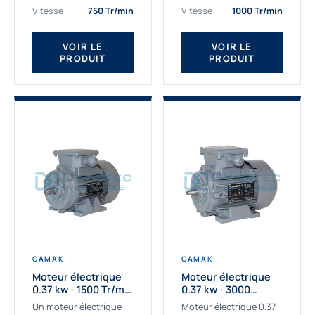
assemblons et
Gamak c’est choisir un
Vitesse
750 Tr/min
Vitesse
1000 Tr/min
fournissons
produit de très haute
des moteurs
qualité....
VOIR LE
VOIR LE
asynchrones depuis de
PRODUIT
PRODUIT
nombreuses années....
GAMAK
GAMAK
Moteur électrique
Moteur électrique
0.37 kw - 1500 Tr/min
0.37 kw - 3000
- 230/400V - IE2
Tr/min - 230/400V -
Un moteur électrique
Moteur électrique 0.37
IE2