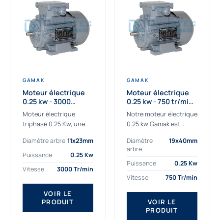
GAMAK
GAMAK
Moteur électrique
Moteur électrique
0.25 kw - 3000
0.25 kw - 750 tr/min -
Tr/min - 230/400V -
230/400V - IE2
Moteur électrique
Notre moteur électrique
IE2
triphasé 0.25 Kw, une
0.25 kw Gamak est
qualité premium
parfaitement adapté
Diamètre arbre
11x23mm
Diamètre
19x40mm
adaptée à tous types
aux applications
arbre
de machines.
sévères. Nous
Puissance
0.25 Kw
Le moteur électrique
déterminons,
Puissance
0.25 Kw
Vitesse
3000 Tr/min
triphasé 0.25 Kw Gamak
assemblons et
Vitesse
750 Tr/min
à haut rendement...
fournissons
des moteurs
VOIR LE
PRODUIT
VOIR LE
asynchrones depuis de
PRODUIT
nombreuses années....