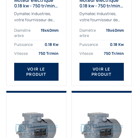
Moteur électrique
Moteur électrique
0.18 kw - 750 tr/min -
0.18 kw - 750 tr/min -
230/400V - IE2
230/400V - IE3
Dymatec Industries,
Dymatec Industries,
votre fournisseur de
votre fournisseur de
moteur électrique 0.18
moteur électrique 0.18
Diamètre
19x40mm
Diamètre
19x40mm
kw. Dymatec Industries
kw. Dymatec Industries
arbre
arbre
vous propose le moteur
vous propose le moteur
électrique 0.18 kw, un
électrique 0.18 kw, un
Puissance
0.18 Kw
Puissance
0.18 Kw
moteur de
moteur de qualité...
Vitesse
750 Tr/min
Vitesse
750 Tr/min
qualité Gamak...
VOIR LE
VOIR LE
PRODUIT
PRODUIT