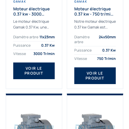
GAMAK
GAMAK
Moteur électrique
Moteur électrique
0.37 kw - 3000
0.37 kw - 750 tr/min -
Tr/min - 230/400v -
230/400V - IE2
Le moteur électrique
Notre moteur électrique
Taille 63 - IE2
Gamak 0.37 Kw, une
0.37 kw Gamak est
qualité premium
parfaitement adapté
Diamètre arbre
11x23mm
Diamètre
24x50mm
adaptée à tous types
aux applications
arbre
de machines. Le
sévères. Nous
Puissance
0.37 Kw
moteur électrique
déterminons,
Puissance
0.37 Kw
Vitesse
3000 Tr/min
triphasé 0.37Kw Gamak
assemblons et
Vitesse
750 Tr/min
à...
fournissons
des moteurs
VOIR LE
PRODUIT
VOIR LE
asynchrones depuis de
PRODUIT
nombreuses années....