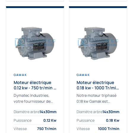
GAMAK
GAMAK
Moteur électrique
Moteur électrique
0.12 kw - 750 tr/min -
0.18 kw - 1000 Tr/min
230/400V - IE2
- 230/400V - IE2
Dymatec Industries,
Notre moteur triphasé
votre fournisseur de
0.18 kw Gamak est
moteur électrique 0.12
parfaitement adapté
Diamètre arbre
14x30mm
Diamètre arbre
14x30mm
kw. Dymatec Industries
aux applications
vous propose le moteur
sévères. Nous
Puissance
0.12 Kw
Puissance
0.18 Kw
électrique 0.12 kw, un
déterminons,
Vitesse
750 Tr/min
Vitesse
1000 Tr/min
moteur de
assemblons et