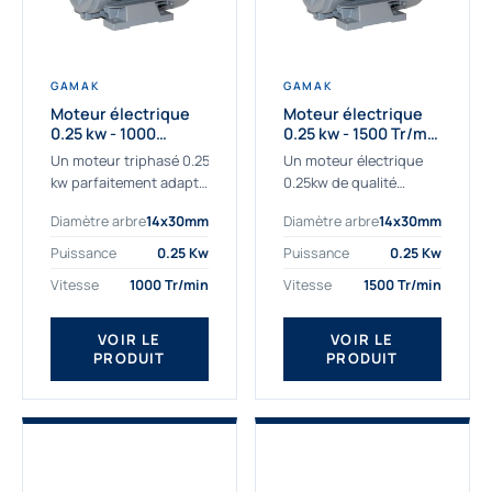
GAMAK
GAMAK
Moteur électrique
Moteur électrique
0.25 kw - 1000
0.25 kw - 1500 Tr/min
Tr/min - 230/400V -
- 230/400V - IE2
Un moteur triphasé 0.25
Un moteur électrique
IE2
kw parfaitement adapté
0.25kw de qualité
aux applications
destiné aux
Diamètre arbre
14x30mm
Diamètre arbre
14x30mm
sévères. Notre
professionnels. Notre
important stock de
gamme de moteurs
Puissance
0.25 Kw
Puissance
0.25 Kw
moteurs asynchrones
électriques Gamak a été
Vitesse
1000 Tr/min
Vitesse
1500 Tr/min
permet de livrer
sélectionné pour la très
rapidement tous types
haute...
de moteurs.
VOIR LE
VOIR LE
PRODUIT
PRODUIT
Ce moteur...