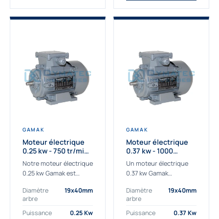
GAMAK
GAMAK
Moteur électrique
Moteur électrique
0.25 kw - 750 tr/min -
0.37 kw - 1000
230/400V - IE3
Tr/min - 230/400V -
Notre moteur électrique
Un moteur électrique
IE2
0.25 kw Gamak est
0.37 kw Gamak
parfaitement adapté
parfaitement adapté
Diamètre
19x40mm
Diamètre
19x40mm
aux applications
aux applications
arbre
arbre
sévères. Nous
industrielles.
déterminons,
Commander un moteur
Puissance
0.25 Kw
Puissance
0.37 Kw