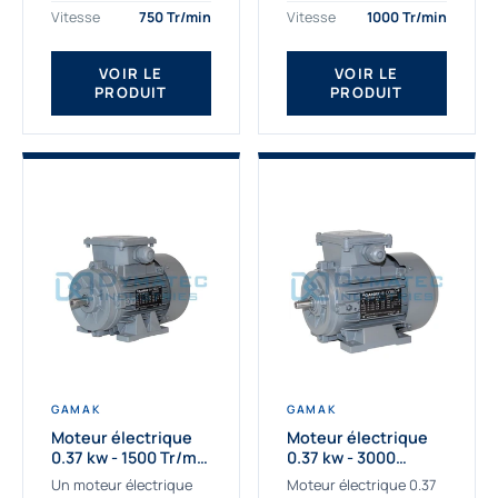
assemblons et
Gamak c’est choisir un
Vitesse
750 Tr/min
Vitesse
1000 Tr/min
fournissons
produit de très haute
des moteurs
qualité....
VOIR LE
VOIR LE
asynchrones depuis de
PRODUIT
PRODUIT
nombreuses années....
GAMAK
GAMAK
Moteur électrique
Moteur électrique
0.37 kw - 1500 Tr/min
0.37 kw - 3000
- 230/400V - IE2
Tr/min - 230/400V -
Un moteur électrique
Moteur électrique 0.37
IE2