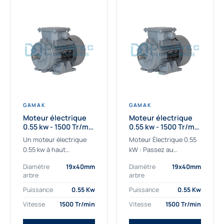
GAMAK
GAMAK
Moteur électrique
Moteur électrique
0.55 kw - 1500 Tr/min
0.55 kw - 1500 Tr/min
- 230/400V - IE2
- 230/400V -
Un moteur électrique
Moteur Électrique 0.55
Rendement IE4
0.55 kw à haut
kW : Passez au
rendement destiné aux
rendement Premium IE4
Diamètre
19x40mm
Diamètre
19x40mm
applications les plus
Découvrez notre
arbre
arbre
exigeantes.
moteur électrique 0.55
Notre moteur électrique
kW de nouvelle
Puissance
0.55 Kw
Puissance
0.55 Kw
0.55 kw de référence
génération, conçu pour
Vitesse
1500 Tr/min
Vitesse
1500 Tr/min
AGM2EL 80 M 4a...
les...