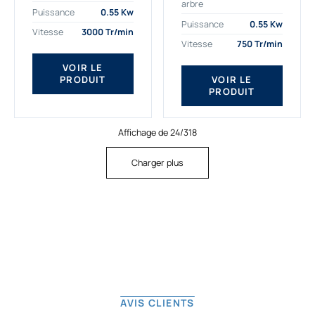
arbre
plus exigeantes.
applications. Nous
Puissance
0.55 Kw
Notre moteur électrique
déterminons,
Puissance
0.55 Kw
Vitesse
3000 Tr/min
triphasé 0.55
assemblons et
Vitesse
750 Tr/min
kw Gamak...
fournissons
des moteurs
VOIR LE
PRODUIT
VOIR LE
asynchrones depuis
PRODUIT
de...
Affichage de 24/318
Charger plus
AVIS CLIENTS