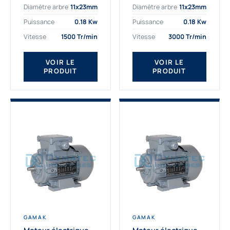
Diamètre arbre
11x23mm
Diamètre arbre
11x23mm
exigeantes. Fort de
professionnelle
nombreuses années
indispensable à vos
Puissance
0.18 Kw
Puissance
0.18 Kw
d’expérience dans la
équipements.
Vitesse
1500 Tr/min
Vitesse
3000 Tr/min
détermination et la
Fournisseur Français
fourniture...
des moteurs
électriques Gamak,
VOIR LE
VOIR LE
PRODUIT
PRODUIT
nous proposons
exclusivement des...
GAMAK
GAMAK