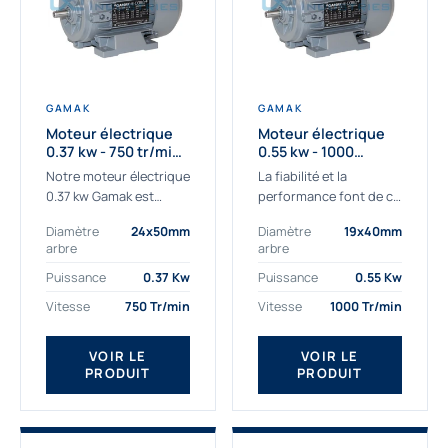
GAMAK
GAMAK
Moteur électrique
Moteur électrique
0.37 kw - 750 tr/min -
0.55 kw - 1000
230/400V - IE3
Tr/min - 230/400V -
Notre moteur électrique
La fiabilité et la
IE2
0.37 kw Gamak est
performance font de ce
parfaitement adapté
moteur électrique
Diamètre
24x50mm
Diamètre
19x40mm
aux applications
0.55kw un
arbre
arbre
sévères. Nous
indispensable de votre
déterminons,
production. Ce moteur
Puissance
0.37 Kw
Puissance
0.55 Kw
assemblons et
triphasé 0.55 kw doit
Vitesse
750 Tr/min
Vitesse
1000 Tr/min
fournissons
être alimenté...
des moteurs
VOIR LE
VOIR LE
asynchrones depuis de
PRODUIT
PRODUIT
nombreuses années....