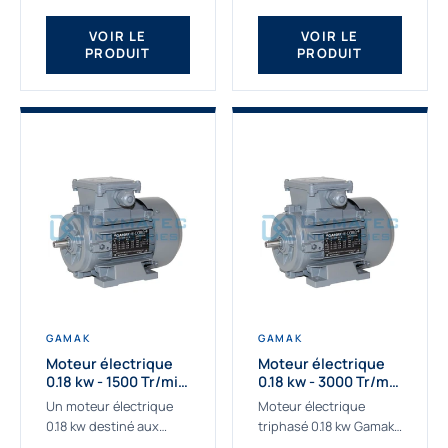
qualité Gamak...
fournissons des
moteurs asynchrones
VOIR LE
VOIR LE
PRODUIT
PRODUIT
depuis de
nombreuses...
GAMAK
GAMAK
Moteur électrique
Moteur électrique
0.18 kw - 1500 Tr/min
0.18 kw - 3000 Tr/min
- 230/400V - IE2
- 230/400V - IE2
Un moteur électrique
Moteur électrique
0.18 kw destiné aux
triphasé 0.18 kw Gamak,
applications les plus
La qualité