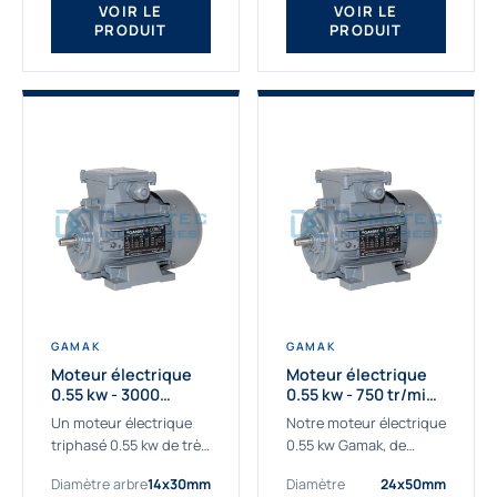
VOIR LE
VOIR LE
PRODUIT
PRODUIT
GAMAK
GAMAK
Moteur électrique
Moteur électrique
0.55 kw - 3000
0.55 kw - 750 tr/min -
Tr/min - 230/400V -
230/400V - IE2
Un moteur électrique
Notre moteur électrique
IE2
triphasé 0.55 kw de très
0.55 kw Gamak, de
haute qualité adaptée à
qualité professionnelle,
Diamètre arbre
14x30mm
Diamètre
24x50mm
vos applications les
adapté à toutes les