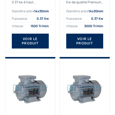
0.37 kw à haut
Kw de qualité Premium,
rendement destiné aux
le bon choix pour votre
Diamètre arbre
14x30mm
Diamètre arbre
14x30mm
applications les plus
application. Notre
exigeantes.
gamme de moteurs
Puissance
0.37 Kw
Puissance
0.37 Kw
Notre moteur 0.37
électriques Gamak est
Vitesse
1500 Tr/min
Vitesse
3000 Tr/min
kw de référence
exclusivement
AGM2EL 71 M 4b...
fabriquée...
VOIR LE
VOIR LE
PRODUIT
PRODUIT