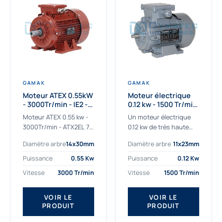
GAMAK
GAMAK
Moteur ATEX 0.55kW
Moteur électrique
- 3000Tr/min - IE2 -
0.12 kw - 1500 Tr/min
Zone 2/22 -
- 230/400V - IE2
Moteur ATEX 0.55 kw -
Un moteur électrique
Aluminium
3000Tr/min - ATX2EL 71
0.12 kw de très haute
M 2b : la solution fiable
qualité adaptée aux
Diamètre arbre
14x30mm
Diamètre arbre
11x23mm
pour les atmosphères
applications les plus
explosives Le moteur
sollicitées. Nous
Puissance
0.55 Kw
Puissance
0.12 Kw
ATEX...
déterminons et
Vitesse
3000 Tr/min
Vitesse
1500 Tr/min
fournissons des
moteurs électriques...
VOIR LE
VOIR LE
PRODUIT
PRODUIT