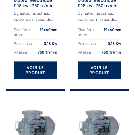
Moteur électrique
Moteur électrique
0.18 kw - 750 tr/min -
0.18 kw - 750 tr/min -
230/400V - IE2
230/400V - IE3
Dymatec Industries,
Dymatec Industries,
votre fournisseur de
votre fournisseur de
moteur électrique 0.18
moteur électrique 0.18
Diamètre
19x40mm
Diamètre
19x40mm
kw. Dymatec Industries
kw. Dymatec Industries
arbre
arbre
vous propose le moteur
vous propose le moteur
électrique 0.18 kw, un
électrique 0.18 kw, un
Puissance
0.18 Kw
Puissance
0.18 Kw
moteur de
moteur de qualité...
Vitesse
750 Tr/min
Vitesse
750 Tr/min
qualité Gamak...
VOIR LE
VOIR LE
PRODUIT
PRODUIT