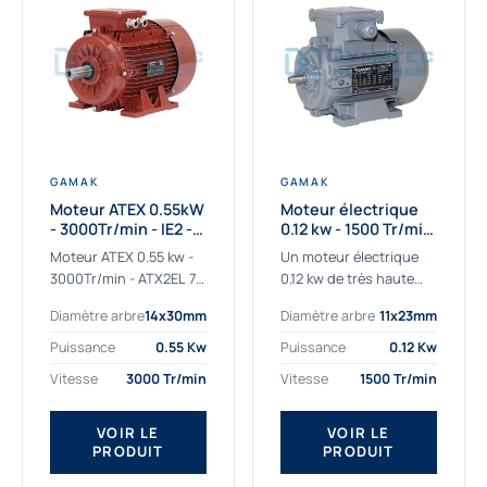
GAMAK
GAMAK
Moteur ATEX 0.55kW
Moteur électrique
- 3000Tr/min - IE2 -
0.12 kw - 1500 Tr/min
Zone 2/22 -
- 230/400V - IE2
Moteur ATEX 0.55 kw -
Un moteur électrique
Aluminium
3000Tr/min - ATX2EL 71
0.12 kw de très haute
M 2b : la solution fiable
qualité adaptée aux
Diamètre arbre
14x30mm
Diamètre arbre
11x23mm
pour les atmosphères
applications les plus
explosives Le moteur
sollicitées. Nous
Puissance
0.55 Kw
Puissance
0.12 Kw
ATEX...
déterminons et
Vitesse
3000 Tr/min
Vitesse
1500 Tr/min
fournissons des
moteurs électriques...
VOIR LE
VOIR LE
PRODUIT
PRODUIT