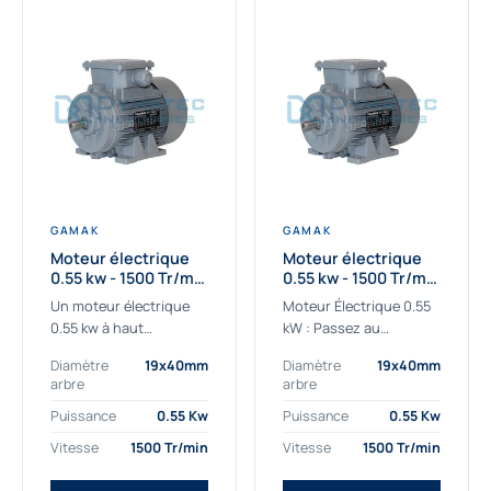
GAMAK
GAMAK
Moteur électrique
Moteur électrique
0.55 kw - 1500 Tr/min
0.55 kw - 1500 Tr/min
- 230/400V - IE2
- 230/400V -
Un moteur électrique
Moteur Électrique 0.55
Rendement IE4
0.55 kw à haut
kW : Passez au
rendement destiné aux
rendement Premium IE4
Diamètre
19x40mm
Diamètre
19x40mm
applications les plus
Découvrez notre
arbre
arbre
exigeantes.
moteur électrique 0.55
Notre moteur électrique
kW de nouvelle
Puissance
0.55 Kw
Puissance
0.55 Kw
0.55 kw de référence
génération, conçu pour
Vitesse
1500 Tr/min
Vitesse
1500 Tr/min
AGM2EL 80 M 4a...
les...