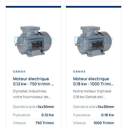
GAMAK
GAMAK
Moteur électrique
Moteur électrique
0.12 kw - 750 tr/min -
0.18 kw - 1000 Tr/min
230/400V - IE2
- 230/400V - IE2
Dymatec Industries,
Notre moteur triphasé
votre fournisseur de
0.18 kw Gamak est
moteur électrique 0.12
parfaitement adapté
Diamètre arbre
14x30mm
Diamètre arbre
14x30mm
kw. Dymatec Industries
aux applications
vous propose le moteur
sévères. Nous
Puissance
0.12 Kw
Puissance
0.18 Kw
électrique 0.12 kw, un
déterminons,
Vitesse
750 Tr/min
Vitesse
1000 Tr/min
moteur de
assemblons et