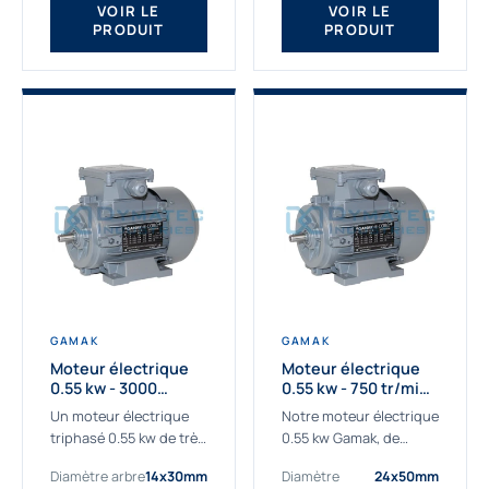
VOIR LE
VOIR LE
PRODUIT
PRODUIT
GAMAK
GAMAK
Moteur électrique
Moteur électrique
0.55 kw - 3000
0.55 kw - 750 tr/min -
Tr/min - 230/400V -
230/400V - IE2
Un moteur électrique
Notre moteur électrique
IE2
triphasé 0.55 kw de très
0.55 kw Gamak, de
haute qualité adaptée à
qualité professionnelle,
Diamètre arbre
14x30mm
Diamètre
24x50mm
vos applications les
adapté à toutes les