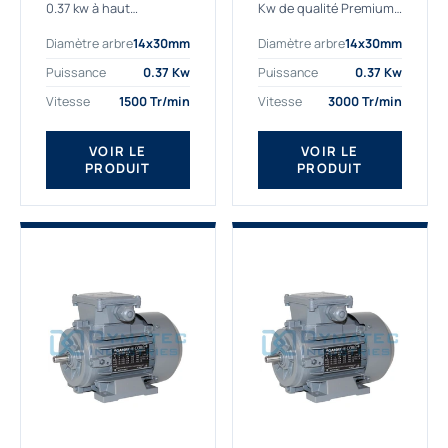
0.37 kw à haut
Kw de qualité Premium,
rendement destiné aux
le bon choix pour votre
Diamètre arbre
14x30mm
Diamètre arbre
14x30mm
applications les plus
application. Notre
exigeantes.
gamme de moteurs
Puissance
0.37 Kw
Puissance
0.37 Kw
Notre moteur 0.37
électriques Gamak est
Vitesse
1500 Tr/min
Vitesse
3000 Tr/min
kw de référence
exclusivement
AGM2EL 71 M 4b...
fabriquée...
VOIR LE
VOIR LE
PRODUIT
PRODUIT