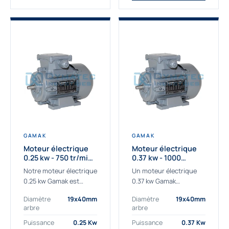
GAMAK
GAMAK
Moteur électrique
Moteur électrique
0.25 kw - 750 tr/min -
0.37 kw - 1000
230/400V - IE3
Tr/min - 230/400V -
Notre moteur électrique
Un moteur électrique
IE2
0.25 kw Gamak est
0.37 kw Gamak
parfaitement adapté
parfaitement adapté
Diamètre
19x40mm
Diamètre
19x40mm
aux applications
aux applications
arbre
arbre
sévères. Nous
industrielles.
déterminons,
Commander un moteur
Puissance
0.25 Kw
Puissance
0.37 Kw