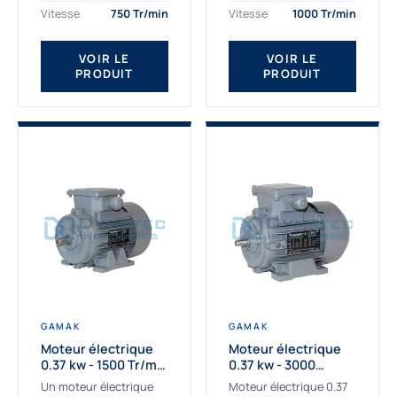
assemblons et
Gamak c’est choisir un
Vitesse
750 Tr/min
Vitesse
1000 Tr/min
fournissons
produit de très haute
des moteurs
qualité....
VOIR LE
VOIR LE
asynchrones depuis de
PRODUIT
PRODUIT
nombreuses années....
GAMAK
GAMAK
Moteur électrique
Moteur électrique
0.37 kw - 1500 Tr/min
0.37 kw - 3000
- 230/400V - IE2
Tr/min - 230/400V -
Un moteur électrique
Moteur électrique 0.37
IE2