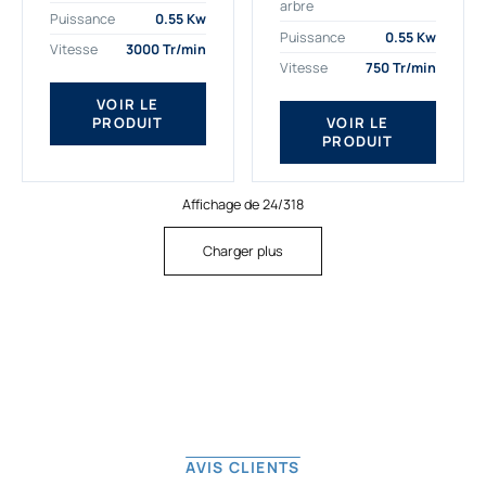
arbre
plus exigeantes.
applications. Nous
Puissance
0.55 Kw
Notre moteur électrique
déterminons,
Puissance
0.55 Kw
Vitesse
3000 Tr/min
triphasé 0.55
assemblons et
Vitesse
750 Tr/min
kw Gamak...
fournissons
des moteurs
VOIR LE
PRODUIT
VOIR LE
asynchrones depuis
PRODUIT
de...
Affichage de 24/318
Charger plus
AVIS CLIENTS