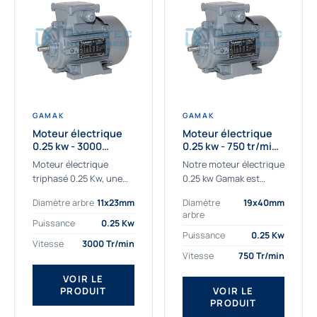
GAMAK
GAMAK
Moteur électrique
Moteur électrique
0.25 kw - 3000
0.25 kw - 750 tr/min -
Tr/min - 230/400V -
230/400V - IE2
Moteur électrique
Notre moteur électrique
IE2
triphasé 0.25 Kw, une
0.25 kw Gamak est
qualité premium
parfaitement adapté
Diamètre arbre
11x23mm
Diamètre
19x40mm
adaptée à tous types
aux applications
arbre
de machines.
sévères. Nous
Puissance
0.25 Kw
Le moteur électrique
déterminons,
Puissance
0.25 Kw
Vitesse
3000 Tr/min
triphasé 0.25 Kw Gamak
assemblons et
Vitesse
750 Tr/min
à haut rendement...
fournissons
des moteurs
VOIR LE
PRODUIT
VOIR LE
asynchrones depuis de
PRODUIT
nombreuses années....