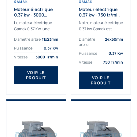
GAMAK
GAMAK
Moteur électrique
Moteur électrique
0.37 kw - 3000
0.37 kw - 750 tr/min -
Tr/min - 230/400v -
230/400V - IE2
Le moteur électrique
Notre moteur électrique
Taille 63 - IE2
Gamak 0.37 Kw, une
0.37 kw Gamak est
qualité premium
parfaitement adapté
Diamètre arbre
11x23mm
Diamètre
24x50mm
adaptée à tous types
aux applications
arbre
de machines. Le
sévères. Nous
Puissance
0.37 Kw
moteur électrique
déterminons,
Puissance
0.37 Kw
Vitesse
3000 Tr/min
triphasé 0.37Kw Gamak
assemblons et
Vitesse
750 Tr/min
à...
fournissons
des moteurs
VOIR LE
PRODUIT
VOIR LE
asynchrones depuis de
PRODUIT
nombreuses années....