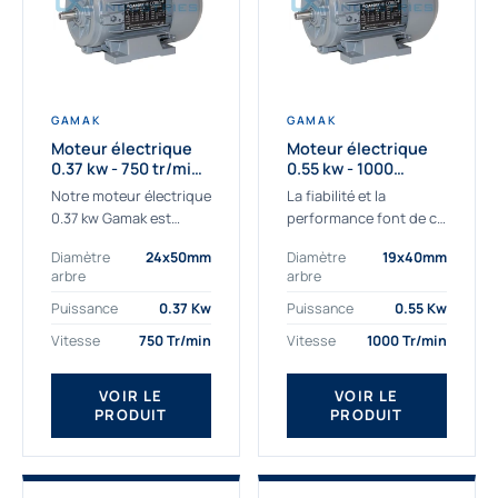
GAMAK
GAMAK
Moteur électrique
Moteur électrique
0.37 kw - 750 tr/min -
0.55 kw - 1000
230/400V - IE3
Tr/min - 230/400V -
Notre moteur électrique
La fiabilité et la
IE2
0.37 kw Gamak est
performance font de ce
parfaitement adapté
moteur électrique
Diamètre
24x50mm
Diamètre
19x40mm
aux applications
0.55kw un
arbre
arbre
sévères. Nous
indispensable de votre
déterminons,
production. Ce moteur
Puissance
0.37 Kw
Puissance
0.55 Kw
assemblons et
triphasé 0.55 kw doit
Vitesse
750 Tr/min
Vitesse
1000 Tr/min
fournissons
être alimenté...
des moteurs
VOIR LE
VOIR LE
asynchrones depuis de
PRODUIT
PRODUIT
nombreuses années....