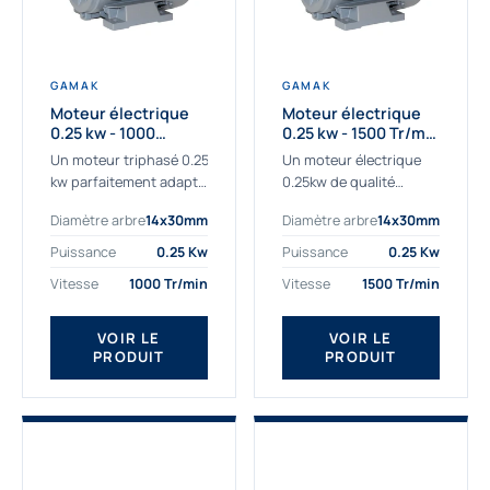
GAMAK
GAMAK
Moteur électrique
Moteur électrique
0.25 kw - 1000
0.25 kw - 1500 Tr/min
Tr/min - 230/400V -
- 230/400V - IE2
Un moteur triphasé 0.25
Un moteur électrique
IE2
kw parfaitement adapté
0.25kw de qualité
aux applications
destiné aux
Diamètre arbre
14x30mm
Diamètre arbre
14x30mm
sévères. Notre
professionnels. Notre
important stock de
gamme de moteurs
Puissance
0.25 Kw
Puissance
0.25 Kw
moteurs asynchrones
électriques Gamak a été
Vitesse
1000 Tr/min
Vitesse
1500 Tr/min
permet de livrer
sélectionné pour la très
rapidement tous types
haute...
de moteurs.
VOIR LE
VOIR LE
PRODUIT
PRODUIT
Ce moteur...