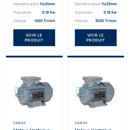
Diamètre arbre
11x23mm
Diamètre arbre
11x23mm
exigeantes. Fort de
professionnelle
nombreuses années
indispensable à vos
Puissance
0.18 Kw
Puissance
0.18 Kw
d’expérience dans la
équipements.
Vitesse
1500 Tr/min
Vitesse
3000 Tr/min
détermination et la
Fournisseur Français
fourniture...
des moteurs
électriques Gamak,
VOIR LE
VOIR LE
PRODUIT
PRODUIT
nous proposons
exclusivement des...
GAMAK
GAMAK