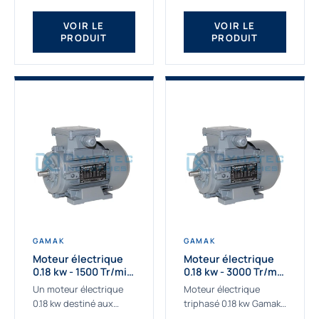
qualité Gamak...
fournissons des
moteurs asynchrones
VOIR LE
VOIR LE
PRODUIT
PRODUIT
depuis de
nombreuses...
GAMAK
GAMAK
Moteur électrique
Moteur électrique
0.18 kw - 1500 Tr/min
0.18 kw - 3000 Tr/min
- 230/400V - IE2
- 230/400V - IE2
Un moteur électrique
Moteur électrique
0.18 kw destiné aux
triphasé 0.18 kw Gamak,
applications les plus
La qualité