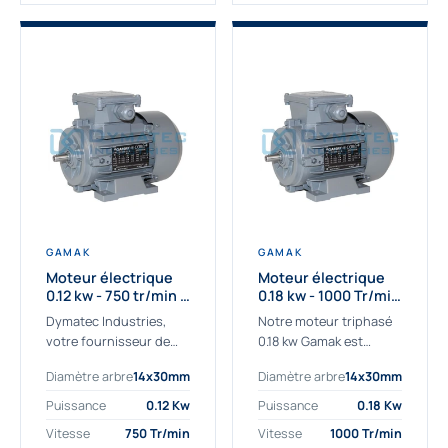
GAMAK
GAMAK
Moteur électrique
Moteur électrique
0.12 kw - 750 tr/min -
0.18 kw - 1000 Tr/min
230/400V - IE2
- 230/400V - IE2
Dymatec Industries,
Notre moteur triphasé
votre fournisseur de
0.18 kw Gamak est
moteur électrique 0.12
parfaitement adapté
Diamètre arbre
14x30mm
Diamètre arbre
14x30mm
kw. Dymatec Industries
aux applications
vous propose le moteur
sévères. Nous
Puissance
0.12 Kw
Puissance
0.18 Kw
électrique 0.12 kw, un
déterminons,
Vitesse
750 Tr/min
Vitesse
1000 Tr/min
moteur de
assemblons et