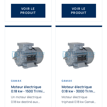
qualité Gamak...
fournissons des
moteurs asynchrones
VOIR LE
VOIR LE
PRODUIT
PRODUIT
depuis de
nombreuses...
GAMAK
GAMAK
Moteur électrique
Moteur électrique
0.18 kw - 1500 Tr/min
0.18 kw - 3000 Tr/min
- 230/400V - IE2
- 230/400V - IE2
Un moteur électrique
Moteur électrique
0.18 kw destiné aux
triphasé 0.18 kw Gamak,
applications les plus
La qualité