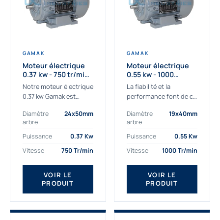
GAMAK
GAMAK
Moteur électrique
Moteur électrique
0.37 kw - 750 tr/min -
0.55 kw - 1000
230/400V - IE3
Tr/min - 230/400V -
Notre moteur électrique
La fiabilité et la
IE2
0.37 kw Gamak est
performance font de ce
parfaitement adapté
moteur électrique
Diamètre
24x50mm
Diamètre
19x40mm
aux applications
0.55kw un
arbre
arbre
sévères. Nous
indispensable de votre
déterminons,
production. Ce moteur
Puissance
0.37 Kw
Puissance
0.55 Kw
assemblons et
triphasé 0.55 kw doit
Vitesse
750 Tr/min
Vitesse
1000 Tr/min
fournissons
être alimenté...
des moteurs
VOIR LE
VOIR LE
asynchrones depuis de
PRODUIT
PRODUIT
nombreuses années....