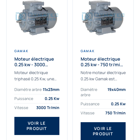
GAMAK
GAMAK
Moteur électrique
Moteur électrique
0.25 kw - 3000
0.25 kw - 750 tr/min -
Tr/min - 230/400V -
230/400V - IE2
Moteur électrique
Notre moteur électrique
IE2
triphasé 0.25 Kw, une
0.25 kw Gamak est
qualité premium
parfaitement adapté
Diamètre arbre
11x23mm
Diamètre
19x40mm
adaptée à tous types
aux applications
arbre
de machines.
sévères. Nous
Puissance
0.25 Kw
Le moteur électrique
déterminons,
Puissance
0.25 Kw
Vitesse
3000 Tr/min
triphasé 0.25 Kw Gamak
assemblons et
Vitesse
750 Tr/min
à haut rendement...
fournissons
des moteurs
VOIR LE
PRODUIT
VOIR LE
asynchrones depuis de
PRODUIT
nombreuses années....