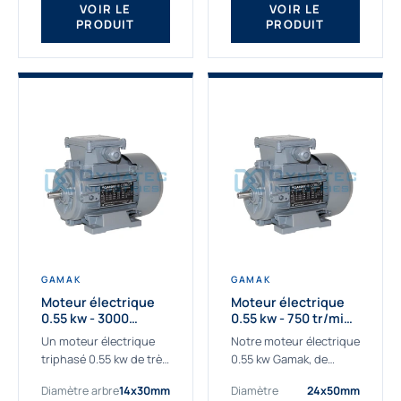
VOIR LE
VOIR LE
PRODUIT
PRODUIT
GAMAK
GAMAK
Moteur électrique
Moteur électrique
0.55 kw - 3000
0.55 kw - 750 tr/min -
Tr/min - 230/400V -
230/400V - IE2
Un moteur électrique
Notre moteur électrique
IE2
triphasé 0.55 kw de très
0.55 kw Gamak, de
haute qualité adaptée à
qualité professionnelle,
Diamètre arbre
14x30mm
Diamètre
24x50mm
vos applications les
adapté à toutes les