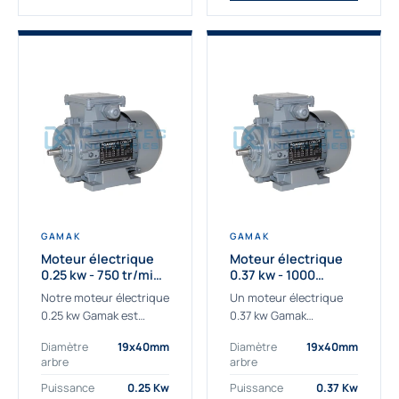
GAMAK
GAMAK
Moteur électrique
Moteur électrique
0.25 kw - 750 tr/min -
0.37 kw - 1000
230/400V - IE3
Tr/min - 230/400V -
Notre moteur électrique
Un moteur électrique
IE2
0.25 kw Gamak est
0.37 kw Gamak
parfaitement adapté
parfaitement adapté
Diamètre
19x40mm
Diamètre
19x40mm
aux applications
aux applications
arbre
arbre
sévères. Nous
industrielles.
déterminons,
Commander un moteur
Puissance
0.25 Kw
Puissance
0.37 Kw