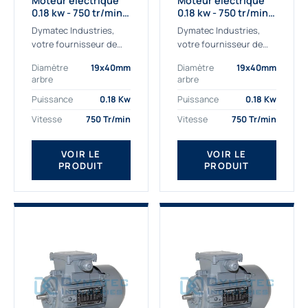
Moteur électrique
Moteur électrique
0.18 kw - 750 tr/min -
0.18 kw - 750 tr/min -
230/400V - IE2
230/400V - IE3
Dymatec Industries,
Dymatec Industries,
votre fournisseur de
votre fournisseur de
moteur électrique 0.18
moteur électrique 0.18
Diamètre
19x40mm
Diamètre
19x40mm
kw. Dymatec Industries
kw. Dymatec Industries
arbre
arbre
vous propose le moteur
vous propose le moteur
électrique 0.18 kw, un
électrique 0.18 kw, un
Puissance
0.18 Kw
Puissance
0.18 Kw
moteur de
moteur de qualité...
Vitesse
750 Tr/min
Vitesse
750 Tr/min
qualité Gamak...
VOIR LE
VOIR LE
PRODUIT
PRODUIT