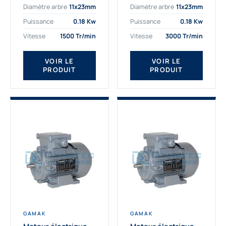
Diamètre arbre
11x23mm
Diamètre arbre
11x23mm
exigeantes. Fort de
professionnelle
nombreuses années
indispensable à vos
Puissance
0.18 Kw
Puissance
0.18 Kw
d’expérience dans la
équipements.
Vitesse
1500 Tr/min
Vitesse
3000 Tr/min
détermination et la
Fournisseur Français
fourniture...
des moteurs
électriques Gamak,
VOIR LE
VOIR LE
PRODUIT
PRODUIT
nous proposons
exclusivement des...
GAMAK
GAMAK