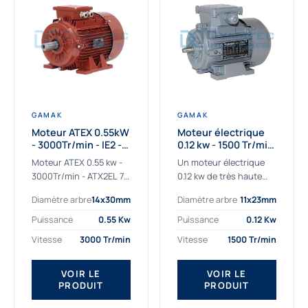
GAMAK
GAMAK
Moteur ATEX 0.55kW
Moteur électrique
- 3000Tr/min - IE2 -
0.12 kw - 1500 Tr/min
Zone 2/22 -
- 230/400V - IE2
Moteur ATEX 0.55 kw -
Un moteur électrique
Aluminium
3000Tr/min - ATX2EL 71
0.12 kw de très haute
M 2b : la solution fiable
qualité adaptée aux
Diamètre arbre
14x30mm
Diamètre arbre
11x23mm
pour les atmosphères
applications les plus
explosives Le moteur
sollicitées. Nous
Puissance
0.55 Kw
Puissance
0.12 Kw
ATEX...
déterminons et
Vitesse
3000 Tr/min
Vitesse
1500 Tr/min
fournissons des
moteurs électriques...
VOIR LE
VOIR LE
PRODUIT
PRODUIT