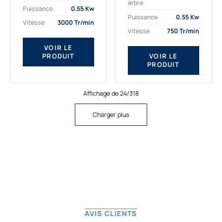
arbre
plus exigeantes.
applications. Nous
Puissance
0.55 Kw
Notre moteur électrique
déterminons,
Puissance
0.55 Kw
Vitesse
3000 Tr/min
triphasé 0.55
assemblons et
Vitesse
750 Tr/min
kw Gamak...
fournissons
des moteurs
VOIR LE
PRODUIT
VOIR LE
asynchrones depuis
PRODUIT
de...
Affichage de 24/318
Charger plus
AVIS CLIENTS