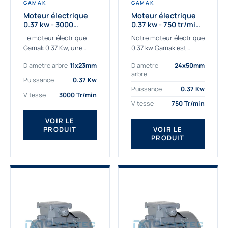
GAMAK
GAMAK
Moteur électrique
Moteur électrique
0.37 kw - 3000
0.37 kw - 750 tr/min -
Tr/min - 230/400v -
230/400V - IE2
Le moteur électrique
Notre moteur électrique
Taille 63 - IE2
Gamak 0.37 Kw, une
0.37 kw Gamak est
qualité premium
parfaitement adapté
Diamètre arbre
11x23mm
Diamètre
24x50mm
adaptée à tous types
aux applications
arbre
de machines. Le
sévères. Nous
Puissance
0.37 Kw
moteur électrique
déterminons,
Puissance
0.37 Kw
Vitesse
3000 Tr/min
triphasé 0.37Kw Gamak
assemblons et
Vitesse
750 Tr/min
à...
fournissons
des moteurs
VOIR LE
PRODUIT
VOIR LE
asynchrones depuis de
PRODUIT
nombreuses années....