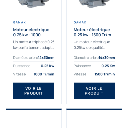
GAMAK
GAMAK
Moteur électrique
Moteur électrique
0.25 kw - 1000
0.25 kw - 1500 Tr/min
Tr/min - 230/400V -
- 230/400V - IE2
Un moteur triphasé 0.25
Un moteur électrique
IE2
kw parfaitement adapté
0.25kw de qualité
aux applications
destiné aux
Diamètre arbre
14x30mm
Diamètre arbre
14x30mm
sévères. Notre
professionnels. Notre
important stock de
gamme de moteurs
Puissance
0.25 Kw
Puissance
0.25 Kw
moteurs asynchrones
électriques Gamak a été
Vitesse
1000 Tr/min
Vitesse
1500 Tr/min
permet de livrer
sélectionné pour la très
rapidement tous types
haute...
de moteurs.
VOIR LE
VOIR LE
PRODUIT
PRODUIT
Ce moteur...