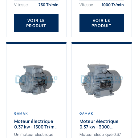
assemblons et
Gamak c’est choisir un
Vitesse
750 Tr/min
Vitesse
1000 Tr/min
fournissons
produit de très haute
des moteurs
qualité....
VOIR LE
VOIR LE
asynchrones depuis de
PRODUIT
PRODUIT
nombreuses années....
GAMAK
GAMAK
Moteur électrique
Moteur électrique
0.37 kw - 1500 Tr/min
0.37 kw - 3000
- 230/400V - IE2
Tr/min - 230/400V -
Un moteur électrique
Moteur électrique 0.37
IE2