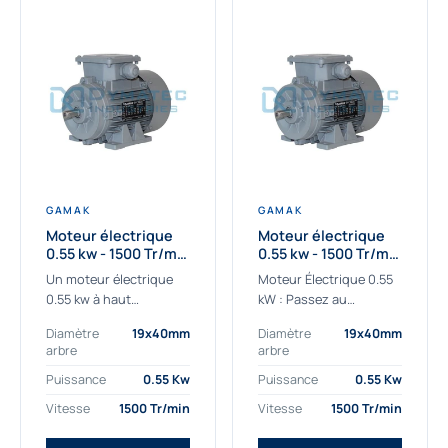
GAMAK
GAMAK
Moteur électrique
Moteur électrique
0.55 kw - 1500 Tr/min
0.55 kw - 1500 Tr/min
- 230/400V - IE2
- 230/400V -
Un moteur électrique
Moteur Électrique 0.55
Rendement IE4
0.55 kw à haut
kW : Passez au
rendement destiné aux
rendement Premium IE4
Diamètre
19x40mm
Diamètre
19x40mm
applications les plus
Découvrez notre
arbre
arbre
exigeantes.
moteur électrique 0.55
Notre moteur électrique
kW de nouvelle
Puissance
0.55 Kw
Puissance
0.55 Kw
0.55 kw de référence
génération, conçu pour
Vitesse
1500 Tr/min
Vitesse
1500 Tr/min
AGM2EL 80 M 4a...
les...