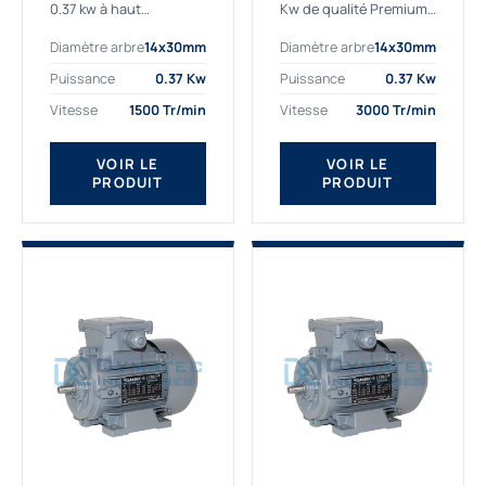
0.37 kw à haut
Kw de qualité Premium,
rendement destiné aux
le bon choix pour votre
Diamètre arbre
14x30mm
Diamètre arbre
14x30mm
applications les plus
application. Notre
exigeantes.
gamme de moteurs
Puissance
0.37 Kw
Puissance
0.37 Kw
Notre moteur 0.37
électriques Gamak est
Vitesse
1500 Tr/min
Vitesse
3000 Tr/min
kw de référence
exclusivement
AGM2EL 71 M 4b...
fabriquée...
VOIR LE
VOIR LE
PRODUIT
PRODUIT