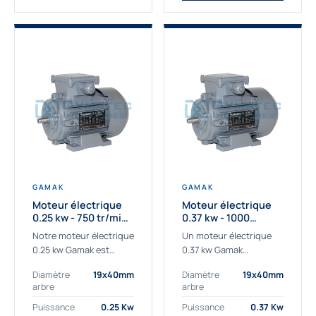
GAMAK
GAMAK
Moteur électrique
Moteur électrique
0.25 kw - 750 tr/min -
0.37 kw - 1000
230/400V - IE3
Tr/min - 230/400V -
Notre moteur électrique
Un moteur électrique
IE2
0.25 kw Gamak est
0.37 kw Gamak
parfaitement adapté
parfaitement adapté
Diamètre
19x40mm
Diamètre
19x40mm
aux applications
aux applications
arbre
arbre
sévères. Nous
industrielles.
déterminons,
Commander un moteur
Puissance
0.25 Kw
Puissance
0.37 Kw