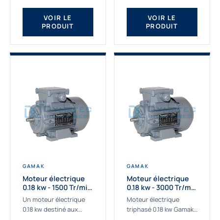
qualité Gamak...
fournissons des
moteurs asynchrones
VOIR LE
VOIR LE
PRODUIT
PRODUIT
depuis de
nombreuses...
GAMAK
GAMAK
Moteur électrique
Moteur électrique
0.18 kw - 1500 Tr/min
0.18 kw - 3000 Tr/min
- 230/400V - IE2
- 230/400V - IE2
Un moteur électrique
Moteur électrique
0.18 kw destiné aux
triphasé 0.18 kw Gamak,
applications les plus
La qualité