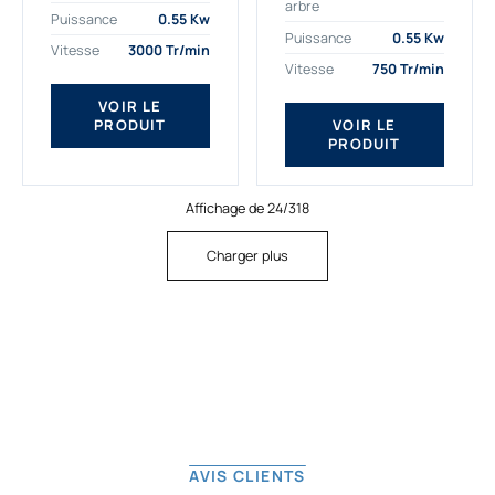
arbre
plus exigeantes.
applications. Nous
Puissance
0.55 Kw
Notre moteur électrique
déterminons,
Puissance
0.55 Kw
Vitesse
3000 Tr/min
triphasé 0.55
assemblons et
Vitesse
750 Tr/min
kw Gamak...
fournissons
des moteurs
VOIR LE
PRODUIT
VOIR LE
asynchrones depuis
PRODUIT
de...
Affichage de 24/318
Charger plus
AVIS CLIENTS