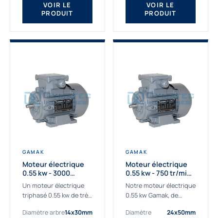
VOIR LE
VOIR LE
PRODUIT
PRODUIT
GAMAK
GAMAK
Moteur électrique
Moteur électrique
0.55 kw - 3000
0.55 kw - 750 tr/min -
Tr/min - 230/400V -
230/400V - IE2
Un moteur électrique
Notre moteur électrique
IE2
triphasé 0.55 kw de très
0.55 kw Gamak, de
haute qualité adaptée à
qualité professionnelle,
Diamètre arbre
14x30mm
Diamètre
24x50mm
vos applications les
adapté à toutes les