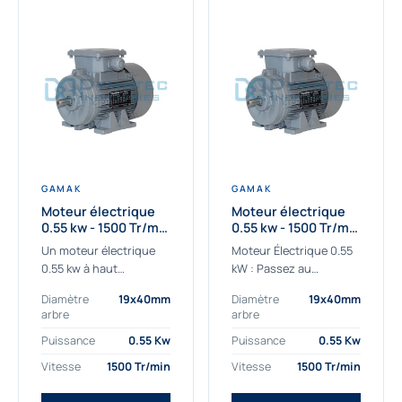
GAMAK
GAMAK
Moteur électrique
Moteur électrique
0.55 kw - 1500 Tr/min
0.55 kw - 1500 Tr/min
- 230/400V - IE2
- 230/400V -
Un moteur électrique
Moteur Électrique 0.55
Rendement IE4
0.55 kw à haut
kW : Passez au
rendement destiné aux
rendement Premium IE4
Diamètre
19x40mm
Diamètre
19x40mm
applications les plus
Découvrez notre
arbre
arbre
exigeantes.
moteur électrique 0.55
Notre moteur électrique
kW de nouvelle
Puissance
0.55 Kw
Puissance
0.55 Kw
0.55 kw de référence
génération, conçu pour
Vitesse
1500 Tr/min
Vitesse
1500 Tr/min
AGM2EL 80 M 4a...
les...