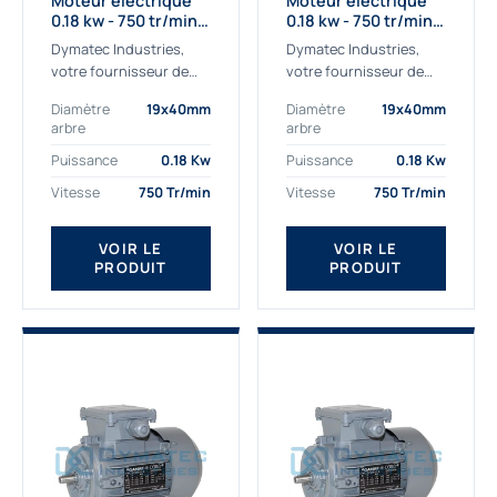
Moteur électrique
Moteur électrique
0.18 kw - 750 tr/min -
0.18 kw - 750 tr/min -
230/400V - IE2
230/400V - IE3
Dymatec Industries,
Dymatec Industries,
votre fournisseur de
votre fournisseur de
moteur électrique 0.18
moteur électrique 0.18
Diamètre
19x40mm
Diamètre
19x40mm
kw. Dymatec Industries
kw. Dymatec Industries
arbre
arbre
vous propose le moteur
vous propose le moteur
électrique 0.18 kw, un
électrique 0.18 kw, un
Puissance
0.18 Kw
Puissance
0.18 Kw
moteur de
moteur de qualité...
Vitesse
750 Tr/min
Vitesse
750 Tr/min
qualité Gamak...
VOIR LE
VOIR LE
PRODUIT
PRODUIT