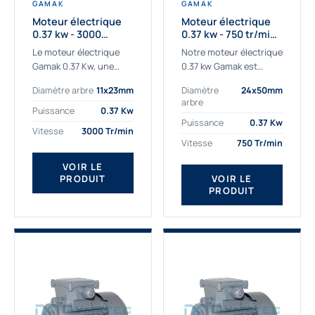
GAMAK
GAMAK
Moteur électrique
Moteur électrique
0.37 kw - 3000
0.37 kw - 750 tr/min -
Tr/min - 230/400v -
230/400V - IE2
Le moteur électrique
Notre moteur électrique
Taille 63 - IE2
Gamak 0.37 Kw, une
0.37 kw Gamak est
qualité premium
parfaitement adapté
Diamètre arbre
11x23mm
Diamètre
24x50mm
adaptée à tous types
aux applications
arbre
de machines. Le
sévères. Nous
Puissance
0.37 Kw
moteur électrique
déterminons,
Puissance
0.37 Kw
Vitesse
3000 Tr/min
triphasé 0.37Kw Gamak
assemblons et
Vitesse
750 Tr/min
à...
fournissons
des moteurs
VOIR LE
PRODUIT
VOIR LE
asynchrones depuis de
PRODUIT
nombreuses années....