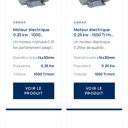
GAMAK
GAMAK
Moteur électrique
Moteur électrique
0.25 kw - 1000
0.25 kw - 1500 Tr/min
Tr/min - 230/400V -
- 230/400V - IE2
Un moteur triphasé 0.25
Un moteur électrique
IE2
kw parfaitement adapté
0.25kw de qualité
aux applications
destiné aux
Diamètre arbre
14x30mm
Diamètre arbre
14x30mm
sévères. Notre
professionnels. Notre
important stock de
gamme de moteurs
Puissance
0.25 Kw
Puissance
0.25 Kw
moteurs asynchrones
électriques Gamak a été
Vitesse
1000 Tr/min
Vitesse
1500 Tr/min
permet de livrer
sélectionné pour la très
rapidement tous types
haute...
de moteurs.
VOIR LE
VOIR LE
PRODUIT
PRODUIT
Ce moteur...