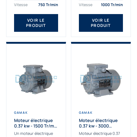
assemblons et
Gamak c’est choisir un
Vitesse
750 Tr/min
Vitesse
1000 Tr/min
fournissons
produit de très haute
des moteurs
qualité....
VOIR LE
VOIR LE
asynchrones depuis de
PRODUIT
PRODUIT
nombreuses années....
GAMAK
GAMAK
Moteur électrique
Moteur électrique
0.37 kw - 1500 Tr/min
0.37 kw - 3000
- 230/400V - IE2
Tr/min - 230/400V -
Un moteur électrique
Moteur électrique 0.37
IE2