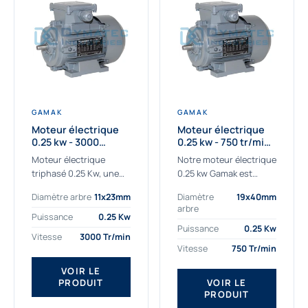
GAMAK
GAMAK
Moteur électrique
Moteur électrique
0.25 kw - 3000
0.25 kw - 750 tr/min -
Tr/min - 230/400V -
230/400V - IE2
Moteur électrique
Notre moteur électrique
IE2
triphasé 0.25 Kw, une
0.25 kw Gamak est
qualité premium
parfaitement adapté
Diamètre arbre
11x23mm
Diamètre
19x40mm
adaptée à tous types
aux applications
arbre
de machines.
sévères. Nous
Puissance
0.25 Kw
Le moteur électrique
déterminons,
Puissance
0.25 Kw
Vitesse
3000 Tr/min
triphasé 0.25 Kw Gamak
assemblons et
Vitesse
750 Tr/min
à haut rendement...
fournissons
des moteurs
VOIR LE
PRODUIT
VOIR LE
asynchrones depuis de
PRODUIT
nombreuses années....