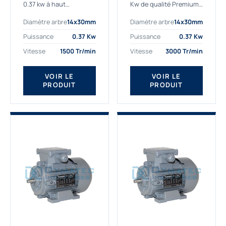
0.37 kw à haut
Kw de qualité Premium,
rendement destiné aux
le bon choix pour votre
Diamètre arbre
14x30mm
Diamètre arbre
14x30mm
applications les plus
application. Notre
exigeantes.
gamme de moteurs
Puissance
0.37 Kw
Puissance
0.37 Kw
Notre moteur 0.37
électriques Gamak est
Vitesse
1500 Tr/min
Vitesse
3000 Tr/min
kw de référence
exclusivement
AGM2EL 71 M 4b...
fabriquée...
VOIR LE
VOIR LE
PRODUIT
PRODUIT