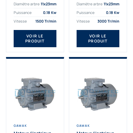
Diamètre arbre
11x23mm
Diamètre arbre
11x23mm
exigeantes. Fort de
professionnelle
nombreuses années
indispensable à vos
Puissance
0.18 Kw
Puissance
0.18 Kw
d’expérience dans la
équipements.
Vitesse
1500 Tr/min
Vitesse
3000 Tr/min
détermination et la
Fournisseur Français
fourniture...
des moteurs
électriques Gamak,
VOIR LE
VOIR LE
PRODUIT
PRODUIT
nous proposons
exclusivement des...
GAMAK
GAMAK