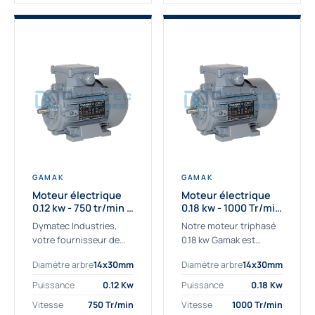
GAMAK
GAMAK
Moteur électrique
Moteur électrique
0.12 kw - 750 tr/min -
0.18 kw - 1000 Tr/min
230/400V - IE2
- 230/400V - IE2
Dymatec Industries,
Notre moteur triphasé
votre fournisseur de
0.18 kw Gamak est
moteur électrique 0.12
parfaitement adapté
Diamètre arbre
14x30mm
Diamètre arbre
14x30mm
kw. Dymatec Industries
aux applications
vous propose le moteur
sévères. Nous
Puissance
0.12 Kw
Puissance
0.18 Kw
électrique 0.12 kw, un
déterminons,
Vitesse
750 Tr/min
Vitesse
1000 Tr/min
moteur de
assemblons et