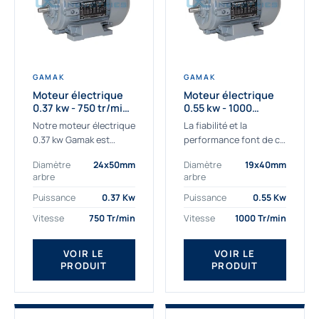
GAMAK
GAMAK
Moteur électrique
Moteur électrique
0.37 kw - 750 tr/min -
0.55 kw - 1000
230/400V - IE3
Tr/min - 230/400V -
Notre moteur électrique
La fiabilité et la
IE2
0.37 kw Gamak est
performance font de ce
parfaitement adapté
moteur électrique
Diamètre
24x50mm
Diamètre
19x40mm
aux applications
0.55kw un
arbre
arbre
sévères. Nous
indispensable de votre
déterminons,
production. Ce moteur
Puissance
0.37 Kw
Puissance
0.55 Kw
assemblons et
triphasé 0.55 kw doit
Vitesse
750 Tr/min
Vitesse
1000 Tr/min
fournissons
être alimenté...
des moteurs
VOIR LE
VOIR LE
asynchrones depuis de
PRODUIT
PRODUIT
nombreuses années....