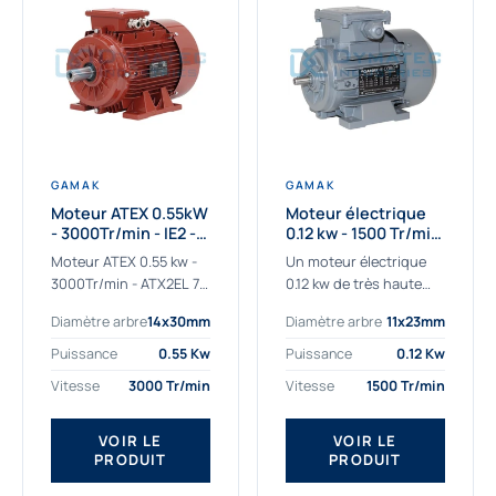
GAMAK
GAMAK
Moteur ATEX 0.55kW
Moteur électrique
- 3000Tr/min - IE2 -
0.12 kw - 1500 Tr/min
Zone 2/22 -
- 230/400V - IE2
Moteur ATEX 0.55 kw -
Un moteur électrique
Aluminium
3000Tr/min - ATX2EL 71
0.12 kw de très haute
M 2b : la solution fiable
qualité adaptée aux
Diamètre arbre
14x30mm
Diamètre arbre
11x23mm
pour les atmosphères
applications les plus
explosives Le moteur
sollicitées. Nous
Puissance
0.55 Kw
Puissance
0.12 Kw
ATEX...
déterminons et
Vitesse
3000 Tr/min
Vitesse
1500 Tr/min
fournissons des
moteurs électriques...
VOIR LE
VOIR LE
PRODUIT
PRODUIT