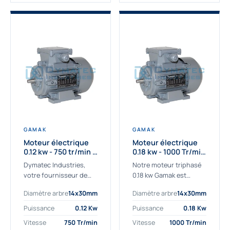
GAMAK
GAMAK
Moteur électrique
Moteur électrique
0.12 kw - 750 tr/min -
0.18 kw - 1000 Tr/min
230/400V - IE2
- 230/400V - IE2
Dymatec Industries,
Notre moteur triphasé
votre fournisseur de
0.18 kw Gamak est
moteur électrique 0.12
parfaitement adapté
Diamètre arbre
14x30mm
Diamètre arbre
14x30mm
kw. Dymatec Industries
aux applications
vous propose le moteur
sévères. Nous
Puissance
0.12 Kw
Puissance
0.18 Kw
électrique 0.12 kw, un
déterminons,
Vitesse
750 Tr/min
Vitesse
1000 Tr/min
moteur de
assemblons et