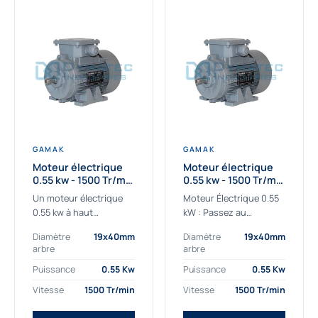
GAMAK
GAMAK
Moteur électrique
Moteur électrique
0.55 kw - 1500 Tr/min
0.55 kw - 1500 Tr/min
- 230/400V - IE2
- 230/400V -
Un moteur électrique
Moteur Électrique 0.55
Rendement IE4
0.55 kw à haut
kW : Passez au
rendement destiné aux
rendement Premium IE4
Diamètre
19x40mm
Diamètre
19x40mm
applications les plus
Découvrez notre
arbre
arbre
exigeantes.
moteur électrique 0.55
Notre moteur électrique
kW de nouvelle
Puissance
0.55 Kw
Puissance
0.55 Kw
0.55 kw de référence
génération, conçu pour
Vitesse
1500 Tr/min
Vitesse
1500 Tr/min
AGM2EL 80 M 4a...
les...