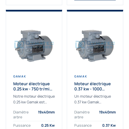
GAMAK
GAMAK
Moteur électrique
Moteur électrique
0.25 kw - 750 tr/min -
0.37 kw - 1000
230/400V - IE3
Tr/min - 230/400V -
Notre moteur électrique
Un moteur électrique
IE2
0.25 kw Gamak est
0.37 kw Gamak
parfaitement adapté
parfaitement adapté
Diamètre
19x40mm
Diamètre
19x40mm
aux applications
aux applications
arbre
arbre
sévères. Nous
industrielles.
déterminons,
Commander un moteur
Puissance
0.25 Kw
Puissance
0.37 Kw