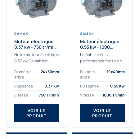
GAMAK
GAMAK
Moteur électrique
Moteur électrique
0.37 kw - 750 tr/min -
0.55 kw - 1000
230/400V - IE3
Tr/min - 230/400V -
Notre moteur électrique
La fiabilité et la
IE2
0.37 kw Gamak est
performance font de ce
parfaitement adapté
moteur électrique
Diamètre
24x50mm
Diamètre
19x40mm
aux applications
0.55kw un
arbre
arbre
sévères. Nous
indispensable de votre
déterminons,
production. Ce moteur
Puissance
0.37 Kw
Puissance
0.55 Kw
assemblons et
triphasé 0.55 kw doit
Vitesse
750 Tr/min
Vitesse
1000 Tr/min
fournissons
être alimenté...
des moteurs
VOIR LE
VOIR LE
asynchrones depuis de
PRODUIT
PRODUIT
nombreuses années....