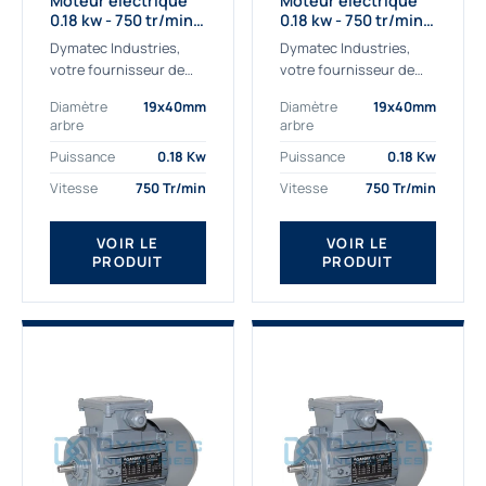
Moteur électrique
Moteur électrique
0.18 kw - 750 tr/min -
0.18 kw - 750 tr/min -
230/400V - IE2
230/400V - IE3
Dymatec Industries,
Dymatec Industries,
votre fournisseur de
votre fournisseur de
moteur électrique 0.18
moteur électrique 0.18
Diamètre
19x40mm
Diamètre
19x40mm
kw. Dymatec Industries
kw. Dymatec Industries
arbre
arbre
vous propose le moteur
vous propose le moteur
électrique 0.18 kw, un
électrique 0.18 kw, un
Puissance
0.18 Kw
Puissance
0.18 Kw
moteur de
moteur de qualité...
Vitesse
750 Tr/min
Vitesse
750 Tr/min
qualité Gamak...
VOIR LE
VOIR LE
PRODUIT
PRODUIT