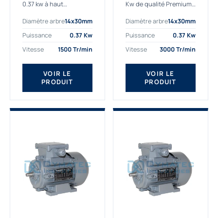
0.37 kw à haut
Kw de qualité Premium,
rendement destiné aux
le bon choix pour votre
Diamètre arbre
14x30mm
Diamètre arbre
14x30mm
applications les plus
application. Notre
exigeantes.
gamme de moteurs
Puissance
0.37 Kw
Puissance
0.37 Kw
Notre moteur 0.37
électriques Gamak est
Vitesse
1500 Tr/min
Vitesse
3000 Tr/min
kw de référence
exclusivement
AGM2EL 71 M 4b...
fabriquée...
VOIR LE
VOIR LE
PRODUIT
PRODUIT