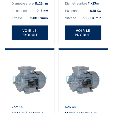
Diamètre arbre
11x23mm
Diamètre arbre
11x23mm
exigeantes. Fort de
professionnelle
nombreuses années
indispensable à vos
Puissance
0.18 Kw
Puissance
0.18 Kw
d’expérience dans la
équipements.
Vitesse
1500 Tr/min
Vitesse
3000 Tr/min
détermination et la
Fournisseur Français
fourniture...
des moteurs
électriques Gamak,
VOIR LE
VOIR LE
PRODUIT
PRODUIT
nous proposons
exclusivement des...
GAMAK
GAMAK