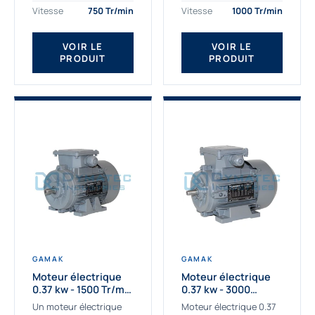
assemblons et
Gamak c’est choisir un
Vitesse
750 Tr/min
Vitesse
1000 Tr/min
fournissons
produit de très haute
des moteurs
qualité....
VOIR LE
VOIR LE
asynchrones depuis de
PRODUIT
PRODUIT
nombreuses années....
GAMAK
GAMAK
Moteur électrique
Moteur électrique
0.37 kw - 1500 Tr/min
0.37 kw - 3000
- 230/400V - IE2
Tr/min - 230/400V -
Un moteur électrique
Moteur électrique 0.37
IE2