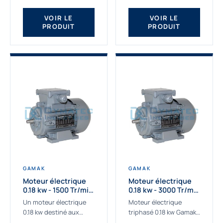
qualité Gamak...
fournissons des
moteurs asynchrones
VOIR LE
VOIR LE
PRODUIT
PRODUIT
depuis de
nombreuses...
GAMAK
GAMAK
Moteur électrique
Moteur électrique
0.18 kw - 1500 Tr/min
0.18 kw - 3000 Tr/min
- 230/400V - IE2
- 230/400V - IE2
Un moteur électrique
Moteur électrique
0.18 kw destiné aux
triphasé 0.18 kw Gamak,
applications les plus
La qualité