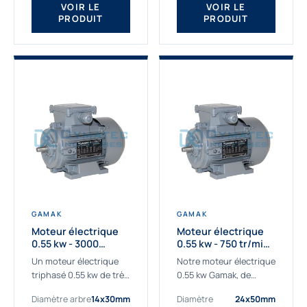
VOIR LE
VOIR LE
PRODUIT
PRODUIT
GAMAK
GAMAK
Moteur électrique
Moteur électrique
0.55 kw - 3000
0.55 kw - 750 tr/min -
Tr/min - 230/400V -
230/400V - IE2
Un moteur électrique
Notre moteur électrique
IE2
triphasé 0.55 kw de très
0.55 kw Gamak, de
haute qualité adaptée à
qualité professionnelle,
Diamètre arbre
14x30mm
Diamètre
24x50mm
vos applications les
adapté à toutes les