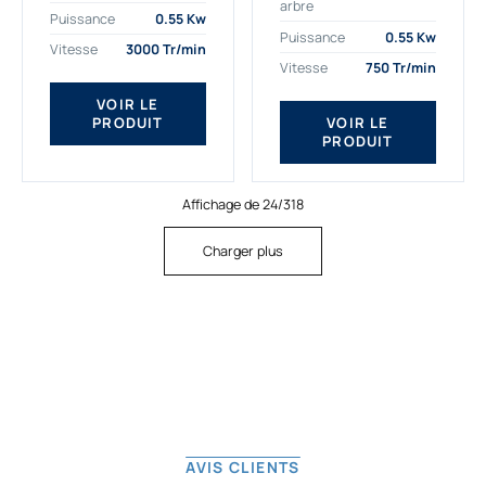
arbre
plus exigeantes.
applications. Nous
Puissance
0.55 Kw
Notre moteur électrique
déterminons,
Puissance
0.55 Kw
Vitesse
3000 Tr/min
triphasé 0.55
assemblons et
Vitesse
750 Tr/min
kw Gamak...
fournissons
des moteurs
VOIR LE
PRODUIT
VOIR LE
asynchrones depuis
PRODUIT
de...
Affichage de 24/318
Charger plus
AVIS CLIENTS