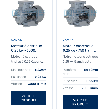
GAMAK
GAMAK
Moteur électrique
Moteur électrique
0.25 kw - 3000
0.25 kw - 750 tr/min -
Tr/min - 230/400V -
230/400V - IE2
Moteur électrique
Notre moteur électrique
IE2
triphasé 0.25 Kw, une
0.25 kw Gamak est
qualité premium
parfaitement adapté
Diamètre arbre
11x23mm
Diamètre
19x40mm
adaptée à tous types
aux applications
arbre
de machines.
sévères. Nous
Puissance
0.25 Kw
Le moteur électrique
déterminons,
Puissance
0.25 Kw
Vitesse
3000 Tr/min
triphasé 0.25 Kw Gamak
assemblons et
Vitesse
750 Tr/min
à haut rendement...
fournissons
des moteurs
VOIR LE
PRODUIT
VOIR LE
asynchrones depuis de
PRODUIT
nombreuses années....