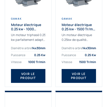
GAMAK
GAMAK
Moteur électrique
Moteur électrique
0.25 kw - 1000
0.25 kw - 1500 Tr/min
Tr/min - 230/400V -
- 230/400V - IE2
Un moteur triphasé 0.25
Un moteur électrique
IE2
kw parfaitement adapté
0.25kw de qualité
aux applications
destiné aux
Diamètre arbre
14x30mm
Diamètre arbre
14x30mm
sévères. Notre
professionnels. Notre
important stock de
gamme de moteurs
Puissance
0.25 Kw
Puissance
0.25 Kw
moteurs asynchrones
électriques Gamak a été
Vitesse
1000 Tr/min
Vitesse
1500 Tr/min
permet de livrer
sélectionné pour la très
rapidement tous types
haute...
de moteurs.
VOIR LE
VOIR LE
PRODUIT
PRODUIT
Ce moteur...