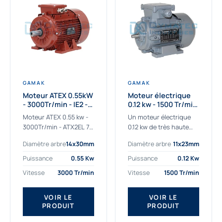
GAMAK
GAMAK
Moteur ATEX 0.55kW
Moteur électrique
- 3000Tr/min - IE2 -
0.12 kw - 1500 Tr/min
Zone 2/22 -
- 230/400V - IE2
Moteur ATEX 0.55 kw -
Un moteur électrique
Aluminium
3000Tr/min - ATX2EL 71
0.12 kw de très haute
M 2b : la solution fiable
qualité adaptée aux
Diamètre arbre
14x30mm
Diamètre arbre
11x23mm
pour les atmosphères
applications les plus
explosives Le moteur
sollicitées. Nous
Puissance
0.55 Kw
Puissance
0.12 Kw
ATEX...
déterminons et
Vitesse
3000 Tr/min
Vitesse
1500 Tr/min
fournissons des
moteurs électriques...
VOIR LE
VOIR LE
PRODUIT
PRODUIT