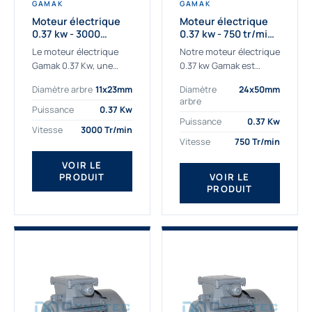
GAMAK
GAMAK
Moteur électrique
Moteur électrique
0.37 kw - 3000
0.37 kw - 750 tr/min -
Tr/min - 230/400v -
230/400V - IE2
Le moteur électrique
Notre moteur électrique
Taille 63 - IE2
Gamak 0.37 Kw, une
0.37 kw Gamak est
qualité premium
parfaitement adapté
Diamètre arbre
11x23mm
Diamètre
24x50mm
adaptée à tous types
aux applications
arbre
de machines. Le
sévères. Nous
Puissance
0.37 Kw
moteur électrique
déterminons,
Puissance
0.37 Kw
Vitesse
3000 Tr/min
triphasé 0.37Kw Gamak
assemblons et
Vitesse
750 Tr/min
à...
fournissons
des moteurs
VOIR LE
PRODUIT
VOIR LE
asynchrones depuis de
PRODUIT
nombreuses années....