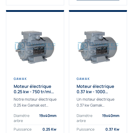
GAMAK
GAMAK
Moteur électrique
Moteur électrique
0.25 kw - 750 tr/min -
0.37 kw - 1000
230/400V - IE3
Tr/min - 230/400V -
Notre moteur électrique
Un moteur électrique
IE2
0.25 kw Gamak est
0.37 kw Gamak
parfaitement adapté
parfaitement adapté
Diamètre
19x40mm
Diamètre
19x40mm
aux applications
aux applications
arbre
arbre
sévères. Nous
industrielles.
déterminons,
Commander un moteur
Puissance
0.25 Kw
Puissance
0.37 Kw