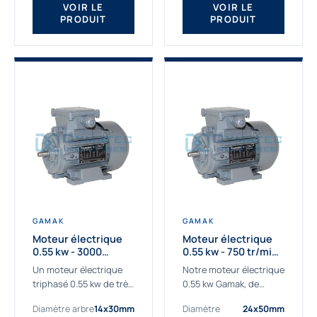
VOIR LE
VOIR LE
PRODUIT
PRODUIT
GAMAK
GAMAK
Moteur électrique
Moteur électrique
0.55 kw - 3000
0.55 kw - 750 tr/min -
Tr/min - 230/400V -
230/400V - IE2
Un moteur électrique
Notre moteur électrique
IE2
triphasé 0.55 kw de très
0.55 kw Gamak, de
haute qualité adaptée à
qualité professionnelle,
Diamètre arbre
14x30mm
Diamètre
24x50mm
vos applications les
adapté à toutes les