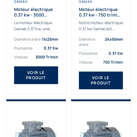
GAMAK
GAMAK
Moteur électrique
Moteur électrique
0.37 kw - 3000
0.37 kw - 750 tr/min -
Tr/min - 230/400v -
230/400V - IE2
Le moteur électrique
Notre moteur électrique
Taille 63 - IE2
Gamak 0.37 Kw, une
0.37 kw Gamak est
qualité premium
parfaitement adapté
Diamètre arbre
11x23mm
Diamètre
24x50mm
adaptée à tous types
aux applications
arbre
de machines. Le
sévères. Nous
Puissance
0.37 Kw
moteur électrique
déterminons,
Puissance
0.37 Kw
Vitesse
3000 Tr/min
triphasé 0.37Kw Gamak
assemblons et
Vitesse
750 Tr/min
à...
fournissons
des moteurs
VOIR LE
PRODUIT
VOIR LE
asynchrones depuis de
PRODUIT
nombreuses années....