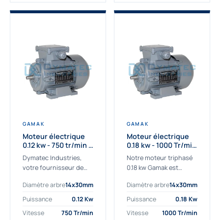
GAMAK
GAMAK
Moteur électrique
Moteur électrique
0.12 kw - 750 tr/min -
0.18 kw - 1000 Tr/min
230/400V - IE2
- 230/400V - IE2
Dymatec Industries,
Notre moteur triphasé
votre fournisseur de
0.18 kw Gamak est
moteur électrique 0.12
parfaitement adapté
Diamètre arbre
14x30mm
Diamètre arbre
14x30mm
kw. Dymatec Industries
aux applications
vous propose le moteur
sévères. Nous
Puissance
0.12 Kw
Puissance
0.18 Kw
électrique 0.12 kw, un
déterminons,
Vitesse
750 Tr/min
Vitesse
1000 Tr/min
moteur de
assemblons et