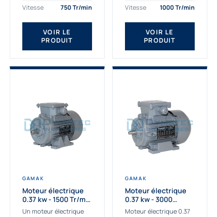
assemblons et
Gamak c’est choisir un
Vitesse
750 Tr/min
Vitesse
1000 Tr/min
fournissons
produit de très haute
des moteurs
qualité....
VOIR LE
VOIR LE
asynchrones depuis de
PRODUIT
PRODUIT
nombreuses années....
GAMAK
GAMAK
Moteur électrique
Moteur électrique
0.37 kw - 1500 Tr/min
0.37 kw - 3000
- 230/400V - IE2
Tr/min - 230/400V -
Un moteur électrique
Moteur électrique 0.37
IE2