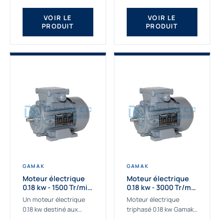
qualité Gamak...
fournissons des
moteurs asynchrones
VOIR LE
VOIR LE
PRODUIT
PRODUIT
depuis de
nombreuses...
GAMAK
GAMAK
Moteur électrique
Moteur électrique
0.18 kw - 1500 Tr/min
0.18 kw - 3000 Tr/min
- 230/400V - IE2
- 230/400V - IE2
Un moteur électrique
Moteur électrique
0.18 kw destiné aux
triphasé 0.18 kw Gamak,
applications les plus
La qualité