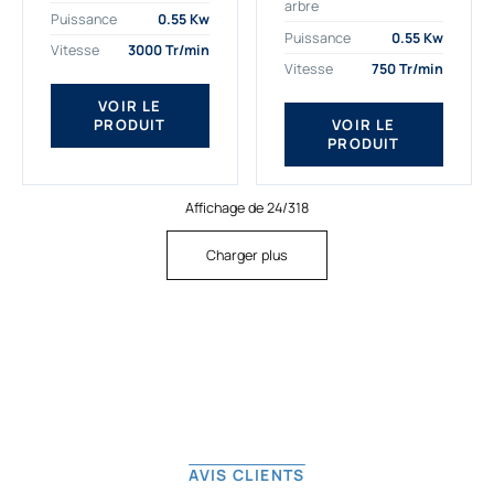
arbre
plus exigeantes.
applications. Nous
Puissance
0.55 Kw
Notre moteur électrique
déterminons,
Puissance
0.55 Kw
Vitesse
3000 Tr/min
triphasé 0.55
assemblons et
Vitesse
750 Tr/min
kw Gamak...
fournissons
des moteurs
VOIR LE
PRODUIT
VOIR LE
asynchrones depuis
PRODUIT
de...
Affichage de 24/318
Charger plus
AVIS CLIENTS