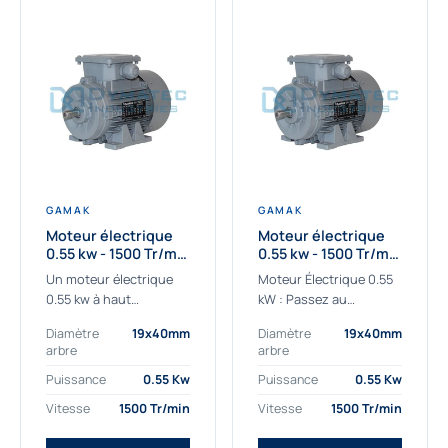
GAMAK
GAMAK
Moteur électrique
Moteur électrique
0.55 kw - 1500 Tr/min
0.55 kw - 1500 Tr/min
- 230/400V - IE2
- 230/400V -
Un moteur électrique
Moteur Électrique 0.55
Rendement IE4
0.55 kw à haut
kW : Passez au
rendement destiné aux
rendement Premium IE4
Diamètre
19x40mm
Diamètre
19x40mm
applications les plus
Découvrez notre
arbre
arbre
exigeantes.
moteur électrique 0.55
Notre moteur électrique
kW de nouvelle
Puissance
0.55 Kw
Puissance
0.55 Kw
0.55 kw de référence
génération, conçu pour
Vitesse
1500 Tr/min
Vitesse
1500 Tr/min
AGM2EL 80 M 4a...
les...