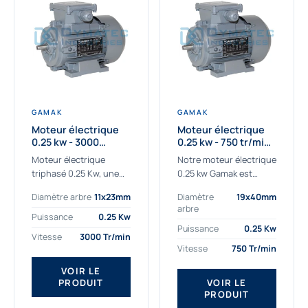
GAMAK
GAMAK
Moteur électrique
Moteur électrique
0.25 kw - 3000
0.25 kw - 750 tr/min -
Tr/min - 230/400V -
230/400V - IE2
Moteur électrique
Notre moteur électrique
IE2
triphasé 0.25 Kw, une
0.25 kw Gamak est
qualité premium
parfaitement adapté
Diamètre arbre
11x23mm
Diamètre
19x40mm
adaptée à tous types
aux applications
arbre
de machines.
sévères. Nous
Puissance
0.25 Kw
Le moteur électrique
déterminons,
Puissance
0.25 Kw
Vitesse
3000 Tr/min
triphasé 0.25 Kw Gamak
assemblons et
Vitesse
750 Tr/min
à haut rendement...
fournissons
des moteurs
VOIR LE
PRODUIT
VOIR LE
asynchrones depuis de
PRODUIT
nombreuses années....