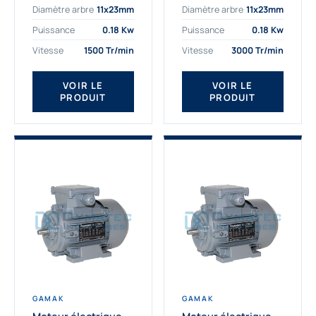
Diamètre arbre
11x23mm
Diamètre arbre
11x23mm
exigeantes. Fort de
professionnelle
nombreuses années
indispensable à vos
Puissance
0.18 Kw
Puissance
0.18 Kw
d’expérience dans la
équipements.
Vitesse
1500 Tr/min
Vitesse
3000 Tr/min
détermination et la
Fournisseur Français
fourniture...
des moteurs
électriques Gamak,
VOIR LE
VOIR LE
PRODUIT
PRODUIT
nous proposons
exclusivement des...
GAMAK
GAMAK