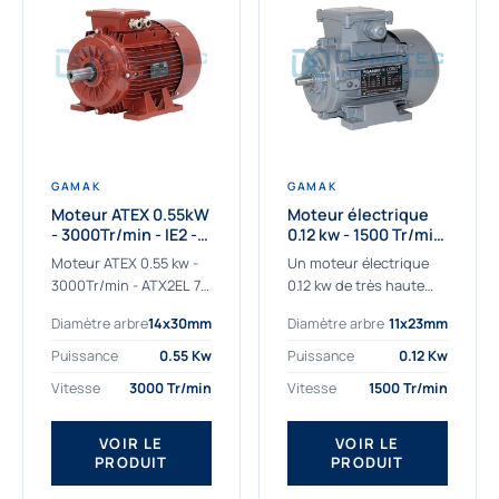
GAMAK
GAMAK
Moteur ATEX 0.55kW
Moteur électrique
- 3000Tr/min - IE2 -
0.12 kw - 1500 Tr/min
Zone 2/22 -
- 230/400V - IE2
Moteur ATEX 0.55 kw -
Un moteur électrique
Aluminium
3000Tr/min - ATX2EL 71
0.12 kw de très haute
M 2b : la solution fiable
qualité adaptée aux
Diamètre arbre
14x30mm
Diamètre arbre
11x23mm
pour les atmosphères
applications les plus
explosives Le moteur
sollicitées. Nous
Puissance
0.55 Kw
Puissance
0.12 Kw
ATEX...
déterminons et
Vitesse
3000 Tr/min
Vitesse
1500 Tr/min
fournissons des
moteurs électriques...
VOIR LE
VOIR LE
PRODUIT
PRODUIT