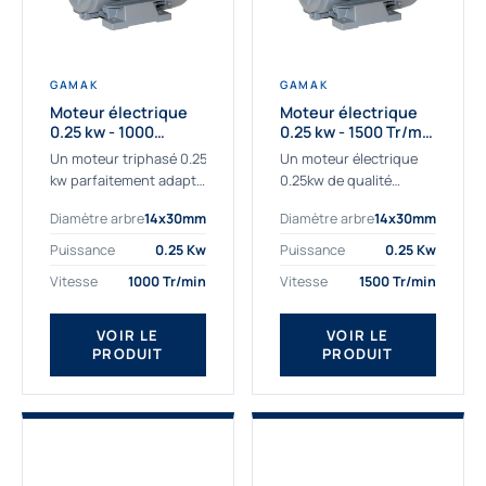
GAMAK
GAMAK
Moteur électrique
Moteur électrique
0.25 kw - 1000
0.25 kw - 1500 Tr/min
Tr/min - 230/400V -
- 230/400V - IE2
Un moteur triphasé 0.25
Un moteur électrique
IE2
kw parfaitement adapté
0.25kw de qualité
aux applications
destiné aux
Diamètre arbre
14x30mm
Diamètre arbre
14x30mm
sévères. Notre
professionnels. Notre
important stock de
gamme de moteurs
Puissance
0.25 Kw
Puissance
0.25 Kw
moteurs asynchrones
électriques Gamak a été
Vitesse
1000 Tr/min
Vitesse
1500 Tr/min
permet de livrer
sélectionné pour la très
rapidement tous types
haute...
de moteurs.
VOIR LE
VOIR LE
PRODUIT
PRODUIT
Ce moteur...