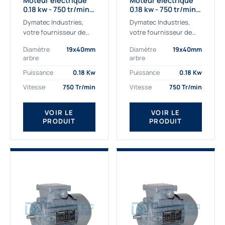
Moteur électrique
Moteur électrique
0.18 kw - 750 tr/min -
0.18 kw - 750 tr/min -
230/400V - IE2
230/400V - IE3
Dymatec Industries,
Dymatec Industries,
votre fournisseur de
votre fournisseur de
moteur électrique 0.18
moteur électrique 0.18
Diamètre
19x40mm
Diamètre
19x40mm
kw. Dymatec Industries
kw. Dymatec Industries
arbre
arbre
vous propose le moteur
vous propose le moteur
électrique 0.18 kw, un
électrique 0.18 kw, un
Puissance
0.18 Kw
Puissance
0.18 Kw
moteur de
moteur de qualité...
Vitesse
750 Tr/min
Vitesse
750 Tr/min
qualité Gamak...
VOIR LE
VOIR LE
PRODUIT
PRODUIT