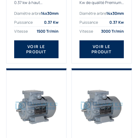
0.37 kw à haut
Kw de qualité Premium,
rendement destiné aux
le bon choix pour votre
Diamètre arbre
14x30mm
Diamètre arbre
14x30mm
applications les plus
application. Notre
exigeantes.
gamme de moteurs
Puissance
0.37 Kw
Puissance
0.37 Kw
Notre moteur 0.37
électriques Gamak est
Vitesse
1500 Tr/min
Vitesse
3000 Tr/min
kw de référence
exclusivement
AGM2EL 71 M 4b...
fabriquée...
VOIR LE
VOIR LE
PRODUIT
PRODUIT