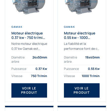
GAMAK
GAMAK
Moteur électrique
Moteur électrique
0.37 kw - 750 tr/min -
0.55 kw - 1000
230/400V - IE3
Tr/min - 230/400V -
Notre moteur électrique
La fiabilité et la
IE2
0.37 kw Gamak est
performance font de ce
parfaitement adapté
moteur électrique
Diamètre
24x50mm
Diamètre
19x40mm
aux applications
0.55kw un
arbre
arbre
sévères. Nous
indispensable de votre
déterminons,
production. Ce moteur
Puissance
0.37 Kw
Puissance
0.55 Kw
assemblons et
triphasé 0.55 kw doit
Vitesse
750 Tr/min
Vitesse
1000 Tr/min
fournissons
être alimenté...
des moteurs
VOIR LE
VOIR LE
asynchrones depuis de
PRODUIT
PRODUIT
nombreuses années....