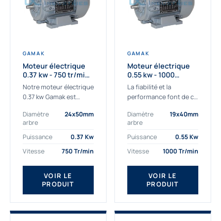
GAMAK
GAMAK
Moteur électrique
Moteur électrique
0.37 kw - 750 tr/min -
0.55 kw - 1000
230/400V - IE3
Tr/min - 230/400V -
Notre moteur électrique
La fiabilité et la
IE2
0.37 kw Gamak est
performance font de ce
parfaitement adapté
moteur électrique
Diamètre
24x50mm
Diamètre
19x40mm
aux applications
0.55kw un
arbre
arbre
sévères. Nous
indispensable de votre
déterminons,
production. Ce moteur
Puissance
0.37 Kw
Puissance
0.55 Kw
assemblons et
triphasé 0.55 kw doit
Vitesse
750 Tr/min
Vitesse
1000 Tr/min
fournissons
être alimenté...
des moteurs
VOIR LE
VOIR LE
asynchrones depuis de
PRODUIT
PRODUIT
nombreuses années....