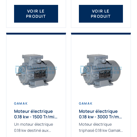
qualité Gamak...
fournissons des
moteurs asynchrones
VOIR LE
VOIR LE
PRODUIT
PRODUIT
depuis de
nombreuses...
GAMAK
GAMAK
Moteur électrique
Moteur électrique
0.18 kw - 1500 Tr/min
0.18 kw - 3000 Tr/min
- 230/400V - IE2
- 230/400V - IE2
Un moteur électrique
Moteur électrique
0.18 kw destiné aux
triphasé 0.18 kw Gamak,
applications les plus
La qualité