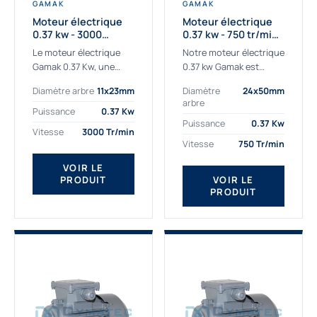
GAMAK
GAMAK
Moteur électrique
Moteur électrique
0.37 kw - 3000
0.37 kw - 750 tr/min -
Tr/min - 230/400v -
230/400V - IE2
Le moteur électrique
Notre moteur électrique
Taille 63 - IE2
Gamak 0.37 Kw, une
0.37 kw Gamak est
qualité premium
parfaitement adapté
Diamètre arbre
11x23mm
Diamètre
24x50mm
adaptée à tous types
aux applications
arbre
de machines. Le
sévères. Nous
Puissance
0.37 Kw
moteur électrique
déterminons,
Puissance
0.37 Kw
Vitesse
3000 Tr/min
triphasé 0.37Kw Gamak
assemblons et
Vitesse
750 Tr/min
à...
fournissons
des moteurs
VOIR LE
PRODUIT
VOIR LE
asynchrones depuis de
PRODUIT
nombreuses années....