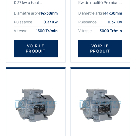
0.37 kw à haut
Kw de qualité Premium,
rendement destiné aux
le bon choix pour votre
Diamètre arbre
14x30mm
Diamètre arbre
14x30mm
applications les plus
application. Notre
exigeantes.
gamme de moteurs
Puissance
0.37 Kw
Puissance
0.37 Kw
Notre moteur 0.37
électriques Gamak est
Vitesse
1500 Tr/min
Vitesse
3000 Tr/min
kw de référence
exclusivement
AGM2EL 71 M 4b...
fabriquée...
VOIR LE
VOIR LE
PRODUIT
PRODUIT