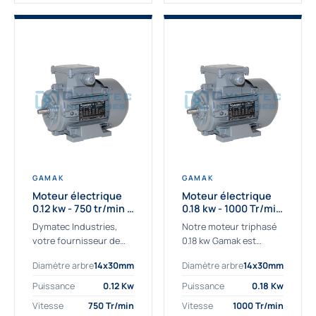
GAMAK
GAMAK
Moteur électrique
Moteur électrique
0.12 kw - 750 tr/min -
0.18 kw - 1000 Tr/min
230/400V - IE2
- 230/400V - IE2
Dymatec Industries,
Notre moteur triphasé
votre fournisseur de
0.18 kw Gamak est
moteur électrique 0.12
parfaitement adapté
Diamètre arbre
14x30mm
Diamètre arbre
14x30mm
kw. Dymatec Industries
aux applications
vous propose le moteur
sévères. Nous
Puissance
0.12 Kw
Puissance
0.18 Kw
électrique 0.12 kw, un
déterminons,
Vitesse
750 Tr/min
Vitesse
1000 Tr/min
moteur de
assemblons et