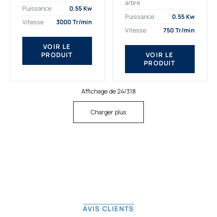
arbre
plus exigeantes.
applications. Nous
Puissance
0.55 Kw
Notre moteur électrique
déterminons,
Puissance
0.55 Kw
Vitesse
3000 Tr/min
triphasé 0.55
assemblons et
Vitesse
750 Tr/min
kw Gamak...
fournissons
des moteurs
VOIR LE
PRODUIT
VOIR LE
asynchrones depuis
PRODUIT
de...
Affichage de 24/318
Charger plus
AVIS CLIENTS