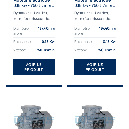
Moteur électrique
Moteur électrique
0.18 kw - 750 tr/min -
0.18 kw - 750 tr/min -
230/400V - IE2
230/400V - IE3
Dymatec Industries,
Dymatec Industries,
votre fournisseur de
votre fournisseur de
moteur électrique 0.18
moteur électrique 0.18
Diamètre
19x40mm
Diamètre
19x40mm
kw. Dymatec Industries
kw. Dymatec Industries
arbre
arbre
vous propose le moteur
vous propose le moteur
électrique 0.18 kw, un
électrique 0.18 kw, un
Puissance
0.18 Kw
Puissance
0.18 Kw
moteur de
moteur de qualité...
Vitesse
750 Tr/min
Vitesse
750 Tr/min
qualité Gamak...
VOIR LE
VOIR LE
PRODUIT
PRODUIT