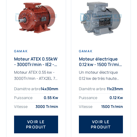
GAMAK
GAMAK
Moteur ATEX 0.55kW
Moteur électrique
- 3000Tr/min - IE2 -
0.12 kw - 1500 Tr/min
Zone 2/22 -
- 230/400V - IE2
Moteur ATEX 0.55 kw -
Un moteur électrique
Aluminium
3000Tr/min - ATX2EL 71
0.12 kw de très haute
M 2b : la solution fiable
qualité adaptée aux
Diamètre arbre
14x30mm
Diamètre arbre
11x23mm
pour les atmosphères
applications les plus
explosives Le moteur
sollicitées. Nous
Puissance
0.55 Kw
Puissance
0.12 Kw
ATEX...
déterminons et
Vitesse
3000 Tr/min
Vitesse
1500 Tr/min
fournissons des
moteurs électriques...
VOIR LE
VOIR LE
PRODUIT
PRODUIT