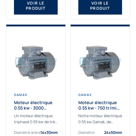
VOIR LE
VOIR LE
PRODUIT
PRODUIT
GAMAK
GAMAK
Moteur électrique
Moteur électrique
0.55 kw - 3000
0.55 kw - 750 tr/min -
Tr/min - 230/400V -
230/400V - IE2
Un moteur électrique
Notre moteur électrique
IE2
triphasé 0.55 kw de très
0.55 kw Gamak, de
haute qualité adaptée à
qualité professionnelle,
Diamètre arbre
14x30mm
Diamètre
24x50mm
vos applications les
adapté à toutes les