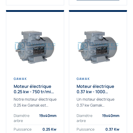
GAMAK
GAMAK
Moteur électrique
Moteur électrique
0.25 kw - 750 tr/min -
0.37 kw - 1000
230/400V - IE3
Tr/min - 230/400V -
Notre moteur électrique
Un moteur électrique
IE2
0.25 kw Gamak est
0.37 kw Gamak
parfaitement adapté
parfaitement adapté
Diamètre
19x40mm
Diamètre
19x40mm
aux applications
aux applications
arbre
arbre
sévères. Nous
industrielles.
déterminons,
Commander un moteur
Puissance
0.25 Kw
Puissance
0.37 Kw