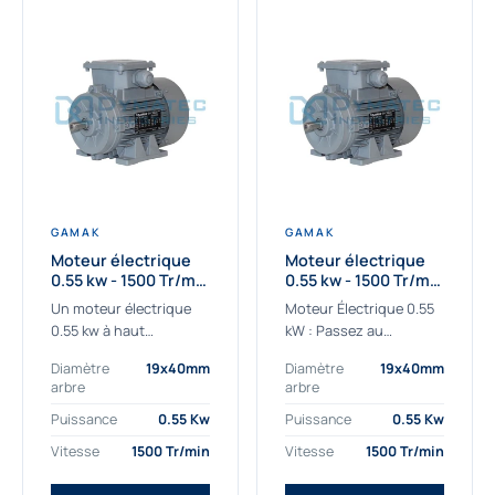
GAMAK
GAMAK
Moteur électrique
Moteur électrique
0.55 kw - 1500 Tr/min
0.55 kw - 1500 Tr/min
- 230/400V - IE2
- 230/400V -
Un moteur électrique
Moteur Électrique 0.55
Rendement IE4
0.55 kw à haut
kW : Passez au
rendement destiné aux
rendement Premium IE4
Diamètre
19x40mm
Diamètre
19x40mm
applications les plus
Découvrez notre
arbre
arbre
exigeantes.
moteur électrique 0.55
Notre moteur électrique
kW de nouvelle
Puissance
0.55 Kw
Puissance
0.55 Kw
0.55 kw de référence
génération, conçu pour
Vitesse
1500 Tr/min
Vitesse
1500 Tr/min
AGM2EL 80 M 4a...
les...