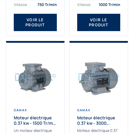
assemblons et
Gamak c’est choisir un
Vitesse
750 Tr/min
Vitesse
1000 Tr/min
fournissons
produit de très haute
des moteurs
qualité....
VOIR LE
VOIR LE
asynchrones depuis de
PRODUIT
PRODUIT
nombreuses années....
GAMAK
GAMAK
Moteur électrique
Moteur électrique
0.37 kw - 1500 Tr/min
0.37 kw - 3000
- 230/400V - IE2
Tr/min - 230/400V -
Un moteur électrique
Moteur électrique 0.37
IE2