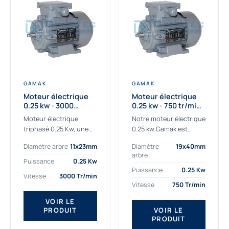
GAMAK
GAMAK
Moteur électrique
Moteur électrique
0.25 kw - 3000
0.25 kw - 750 tr/min -
Tr/min - 230/400V -
230/400V - IE2
Moteur électrique
Notre moteur électrique
IE2
triphasé 0.25 Kw, une
0.25 kw Gamak est
qualité premium
parfaitement adapté
Diamètre arbre
11x23mm
Diamètre
19x40mm
adaptée à tous types
aux applications
arbre
de machines.
sévères. Nous
Puissance
0.25 Kw
Le moteur électrique
déterminons,
Puissance
0.25 Kw
Vitesse
3000 Tr/min
triphasé 0.25 Kw Gamak
assemblons et
Vitesse
750 Tr/min
à haut rendement...
fournissons
des moteurs
VOIR LE
PRODUIT
VOIR LE
asynchrones depuis de
PRODUIT
nombreuses années....