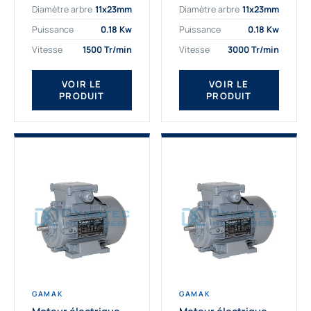
Diamètre arbre
11x23mm
Diamètre arbre
11x23mm
exigeantes. Fort de
professionnelle
nombreuses années
indispensable à vos
Puissance
0.18 Kw
Puissance
0.18 Kw
d’expérience dans la
équipements.
Vitesse
1500 Tr/min
Vitesse
3000 Tr/min
détermination et la
Fournisseur Français
fourniture...
des moteurs
électriques Gamak,
VOIR LE
VOIR LE
PRODUIT
PRODUIT
nous proposons
exclusivement des...
GAMAK
GAMAK