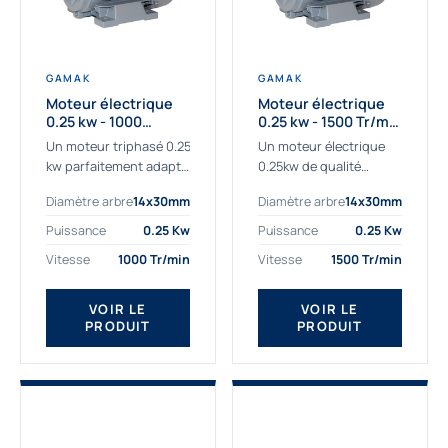
GAMAK
GAMAK
Moteur électrique
Moteur électrique
0.25 kw - 1000
0.25 kw - 1500 Tr/min
Tr/min - 230/400V -
- 230/400V - IE2
Un moteur triphasé 0.25
Un moteur électrique
IE2
kw parfaitement adapté
0.25kw de qualité
aux applications
destiné aux
Diamètre arbre
14x30mm
Diamètre arbre
14x30mm
sévères. Notre
professionnels. Notre
important stock de
gamme de moteurs
Puissance
0.25 Kw
Puissance
0.25 Kw
moteurs asynchrones
électriques Gamak a été
Vitesse
1000 Tr/min
Vitesse
1500 Tr/min
permet de livrer
sélectionné pour la très
rapidement tous types
haute...
de moteurs.
VOIR LE
VOIR LE
PRODUIT
PRODUIT
Ce moteur...