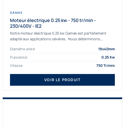
GAMAK
Moteur électrique 0.25 kw - 750 tr/min -
230/400V - IE2
Notre moteur électrique 0.25 kw Gamak est parfaitement
adapté aux applications sévères. Nous déterminons,
assemblons et fournissons des moteurs
Diamètre arbre
19x40mm
asynchrones depuis de nombreuses années....
Puissance
0.25 Kw
Vitesse
750 Tr/min
VOIR LE PRODUIT