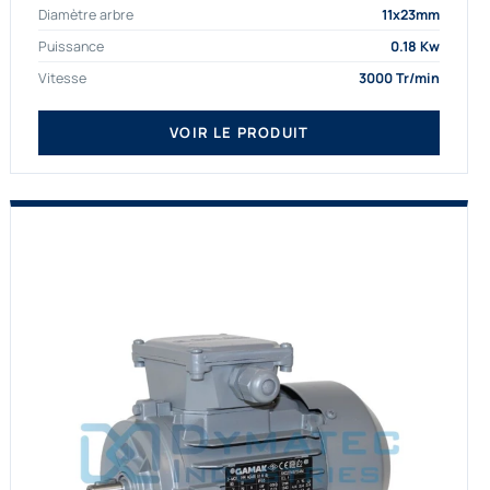
Diamètre arbre
11x23mm
proposons exclusivement des...
Puissance
0.18 Kw
Vitesse
3000 Tr/min
VOIR LE PRODUIT