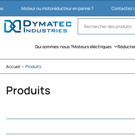
Aller
Moteur ou motoréducteur en panne ?
Contactez nous : 03 27
au
contenu
Qui sommes-nous ?
Moteurs éléctriques
Réducte
Accueil
›
Produits
Produits