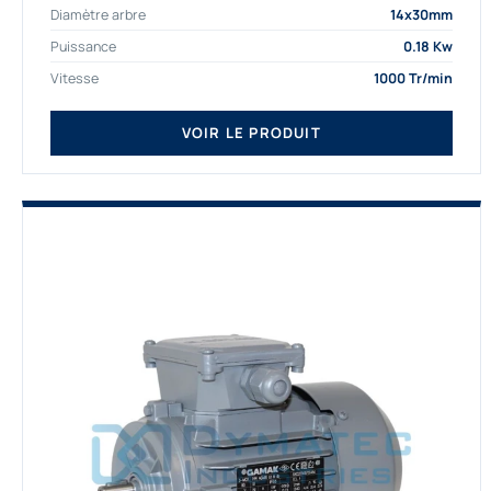
Diamètre arbre
14x30mm
depuis de nombreuses...
Puissance
0.18 Kw
Vitesse
1000 Tr/min
VOIR LE PRODUIT