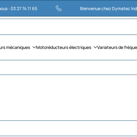
 74 11 65
Bienvenue chez Dymatec Industries
urs mécaniques
Motoréducteurs électriques
Variateurs de fréqu