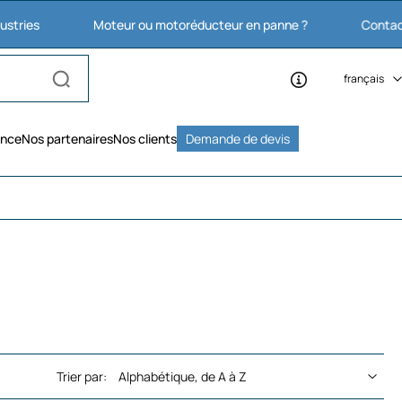
Moteur ou motoréducteur en panne ?
Contactez nous : 
français
ence
Nos partenaires
Nos clients
Demande de devis
Trier par: