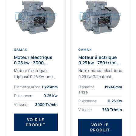
GAMAK
GAMAK
Moteur électrique
Moteur électrique
0.25 kw - 3000
0.25 kw - 750 tr/min -
Tr/min - 230/400V -
230/400V - IE2
Moteur électrique
Notre moteur électrique
IE2
triphasé 0.25 Kw, une
0.25 kw Gamak est
qualité premium
parfaitement adapté
Diamètre arbre
11x23mm
Diamètre
19x40mm
adaptée à tous types
aux applications
arbre
de machines.
sévères. Nous
Puissance
0.25 Kw
Le moteur électrique
déterminons,
Puissance
0.25 Kw
Vitesse
3000 Tr/min
triphasé 0.25 Kw Gamak
assemblons et
Vitesse
750 Tr/min
à haut rendement...
fournissons
des moteurs
VOIR LE
PRODUIT
VOIR LE
asynchrones depuis de
PRODUIT
nombreuses années....