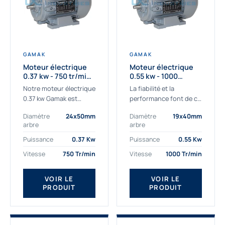
GAMAK
GAMAK
Moteur électrique
Moteur électrique
0.37 kw - 750 tr/min -
0.55 kw - 1000
230/400V - IE3
Tr/min - 230/400V -
Notre moteur électrique
La fiabilité et la
IE2
0.37 kw Gamak est
performance font de ce
parfaitement adapté
moteur électrique
Diamètre
24x50mm
Diamètre
19x40mm
aux applications
0.55kw un
arbre
arbre
sévères. Nous
indispensable de votre
déterminons,
production. Ce moteur
Puissance
0.37 Kw
Puissance
0.55 Kw
assemblons et
triphasé 0.55 kw doit
Vitesse
750 Tr/min
Vitesse
1000 Tr/min
fournissons
être alimenté...
des moteurs
VOIR LE
VOIR LE
asynchrones depuis de
PRODUIT
PRODUIT
nombreuses années....