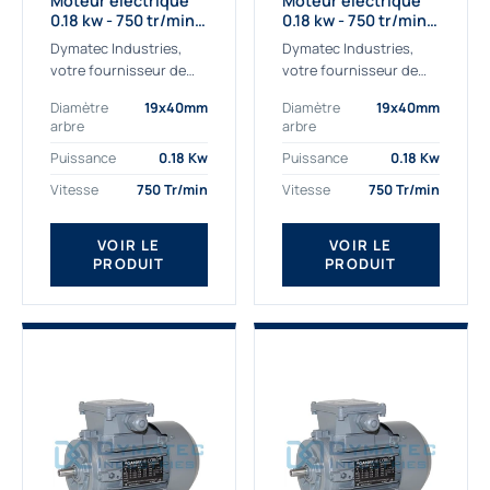
Moteur électrique
Moteur électrique
0.18 kw - 750 tr/min -
0.18 kw - 750 tr/min -
230/400V - IE2
230/400V - IE3
Dymatec Industries,
Dymatec Industries,
votre fournisseur de
votre fournisseur de
moteur électrique 0.18
moteur électrique 0.18
Diamètre
19x40mm
Diamètre
19x40mm
kw. Dymatec Industries
kw. Dymatec Industries
arbre
arbre
vous propose le moteur
vous propose le moteur
électrique 0.18 kw, un
électrique 0.18 kw, un
Puissance
0.18 Kw
Puissance
0.18 Kw
moteur de
moteur de qualité...
Vitesse
750 Tr/min
Vitesse
750 Tr/min
qualité Gamak...
VOIR LE
VOIR LE
PRODUIT
PRODUIT