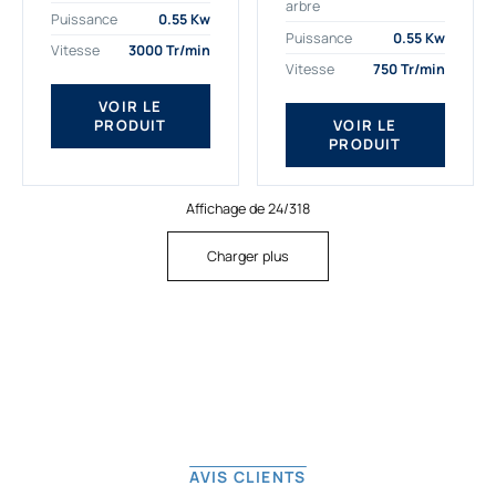
arbre
plus exigeantes.
applications. Nous
Puissance
0.55 Kw
Notre moteur électrique
déterminons,
Puissance
0.55 Kw
Vitesse
3000 Tr/min
triphasé 0.55
assemblons et
Vitesse
750 Tr/min
kw Gamak...
fournissons
des moteurs
VOIR LE
PRODUIT
VOIR LE
asynchrones depuis
PRODUIT
de...
Affichage de 24/318
Charger plus
AVIS CLIENTS