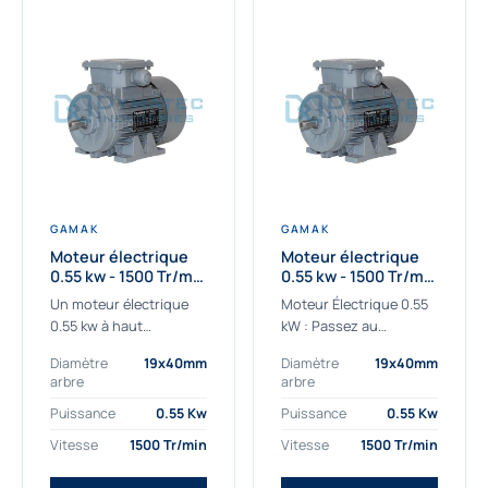
GAMAK
GAMAK
Moteur électrique
Moteur électrique
0.55 kw - 1500 Tr/min
0.55 kw - 1500 Tr/min
- 230/400V - IE2
- 230/400V -
Un moteur électrique
Moteur Électrique 0.55
Rendement IE4
0.55 kw à haut
kW : Passez au
rendement destiné aux
rendement Premium IE4
Diamètre
19x40mm
Diamètre
19x40mm
applications les plus
Découvrez notre
arbre
arbre
exigeantes.
moteur électrique 0.55
Notre moteur électrique
kW de nouvelle
Puissance
0.55 Kw
Puissance
0.55 Kw
0.55 kw de référence
génération, conçu pour
Vitesse
1500 Tr/min
Vitesse
1500 Tr/min
AGM2EL 80 M 4a...
les...