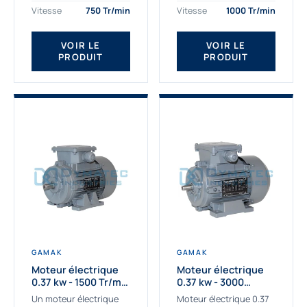
assemblons et
Gamak c’est choisir un
Vitesse
750 Tr/min
Vitesse
1000 Tr/min
fournissons
produit de très haute
des moteurs
qualité....
VOIR LE
VOIR LE
asynchrones depuis de
PRODUIT
PRODUIT
nombreuses années....
GAMAK
GAMAK
Moteur électrique
Moteur électrique
0.37 kw - 1500 Tr/min
0.37 kw - 3000
- 230/400V - IE2
Tr/min - 230/400V -
Un moteur électrique
Moteur électrique 0.37
IE2