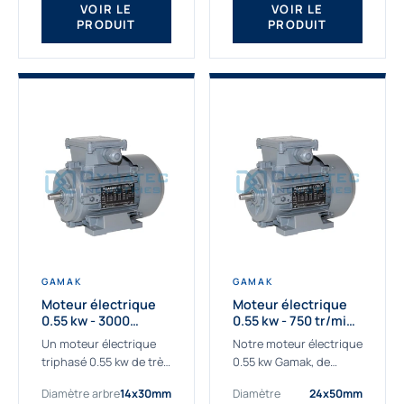
VOIR LE
VOIR LE
PRODUIT
PRODUIT
GAMAK
GAMAK
Moteur électrique
Moteur électrique
0.55 kw - 3000
0.55 kw - 750 tr/min -
Tr/min - 230/400V -
230/400V - IE2
Un moteur électrique
Notre moteur électrique
IE2
triphasé 0.55 kw de très
0.55 kw Gamak, de
haute qualité adaptée à
qualité professionnelle,
Diamètre arbre
14x30mm
Diamètre
24x50mm
vos applications les
adapté à toutes les