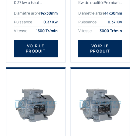
0.37 kw à haut
Kw de qualité Premium,
rendement destiné aux
le bon choix pour votre
Diamètre arbre
14x30mm
Diamètre arbre
14x30mm
applications les plus
application. Notre
exigeantes.
gamme de moteurs
Puissance
0.37 Kw
Puissance
0.37 Kw
Notre moteur 0.37
électriques Gamak est
Vitesse
1500 Tr/min
Vitesse
3000 Tr/min
kw de référence
exclusivement
AGM2EL 71 M 4b...
fabriquée...
VOIR LE
VOIR LE
PRODUIT
PRODUIT