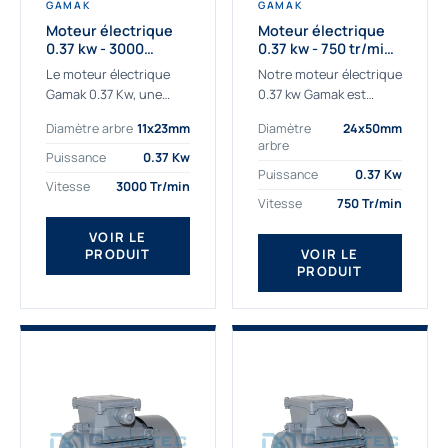
GAMAK
GAMAK
Moteur électrique
Moteur électrique
0.37 kw - 3000
0.37 kw - 750 tr/min -
Tr/min - 230/400v -
230/400V - IE2
Le moteur électrique
Notre moteur électrique
Taille 63 - IE2
Gamak 0.37 Kw, une
0.37 kw Gamak est
qualité premium
parfaitement adapté
Diamètre arbre
11x23mm
Diamètre
24x50mm
adaptée à tous types
aux applications
arbre
de machines. Le
sévères. Nous
Puissance
0.37 Kw
moteur électrique
déterminons,
Puissance
0.37 Kw
Vitesse
3000 Tr/min
triphasé 0.37Kw Gamak
assemblons et
Vitesse
750 Tr/min
à...
fournissons
des moteurs
VOIR LE
PRODUIT
VOIR LE
asynchrones depuis de
PRODUIT
nombreuses années....