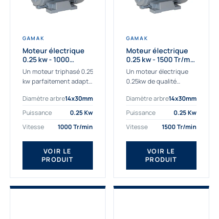
GAMAK
GAMAK
Moteur électrique
Moteur électrique
0.25 kw - 1000
0.25 kw - 1500 Tr/min
Tr/min - 230/400V -
- 230/400V - IE2
Un moteur triphasé 0.25
Un moteur électrique
IE2
kw parfaitement adapté
0.25kw de qualité
aux applications
destiné aux
Diamètre arbre
14x30mm
Diamètre arbre
14x30mm
sévères. Notre
professionnels. Notre
important stock de
gamme de moteurs
Puissance
0.25 Kw
Puissance
0.25 Kw
moteurs asynchrones
électriques Gamak a été
Vitesse
1000 Tr/min
Vitesse
1500 Tr/min
permet de livrer
sélectionné pour la très
rapidement tous types
haute...
de moteurs.
VOIR LE
VOIR LE
PRODUIT
PRODUIT
Ce moteur...