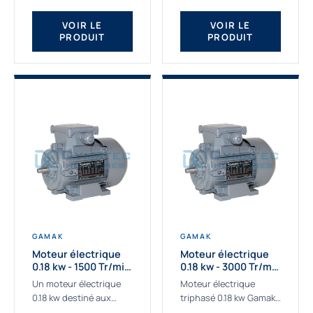
qualité Gamak...
fournissons des
moteurs asynchrones
VOIR LE
VOIR LE
PRODUIT
PRODUIT
depuis de
nombreuses...
GAMAK
GAMAK
Moteur électrique
Moteur électrique
0.18 kw - 1500 Tr/min
0.18 kw - 3000 Tr/min
- 230/400V - IE2
- 230/400V - IE2
Un moteur électrique
Moteur électrique
0.18 kw destiné aux
triphasé 0.18 kw Gamak,
applications les plus
La qualité