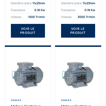
Diamètre arbre
11x23mm
Diamètre arbre
11x23mm
exigeantes. Fort de
professionnelle
nombreuses années
indispensable à vos
Puissance
0.18 Kw
Puissance
0.18 Kw
d’expérience dans la
équipements.
Vitesse
1500 Tr/min
Vitesse
3000 Tr/min
détermination et la
Fournisseur Français
fourniture...
des moteurs
électriques Gamak,
VOIR LE
VOIR LE
PRODUIT
PRODUIT
nous proposons
exclusivement des...
GAMAK
GAMAK