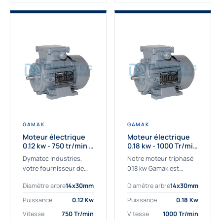
GAMAK
GAMAK
Moteur électrique
Moteur électrique
0.12 kw - 750 tr/min -
0.18 kw - 1000 Tr/min
230/400V - IE2
- 230/400V - IE2
Dymatec Industries,
Notre moteur triphasé
votre fournisseur de
0.18 kw Gamak est
moteur électrique 0.12
parfaitement adapté
Diamètre arbre
14x30mm
Diamètre arbre
14x30mm
kw. Dymatec Industries
aux applications
vous propose le moteur
sévères. Nous
Puissance
0.12 Kw
Puissance
0.18 Kw
électrique 0.12 kw, un
déterminons,
Vitesse
750 Tr/min
Vitesse
1000 Tr/min
moteur de
assemblons et