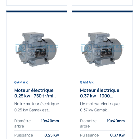
GAMAK
GAMAK
Moteur électrique
Moteur électrique
0.25 kw - 750 tr/min -
0.37 kw - 1000
230/400V - IE3
Tr/min - 230/400V -
Notre moteur électrique
Un moteur électrique
IE2
0.25 kw Gamak est
0.37 kw Gamak
parfaitement adapté
parfaitement adapté
Diamètre
19x40mm
Diamètre
19x40mm
aux applications
aux applications
arbre
arbre
sévères. Nous
industrielles.
déterminons,
Commander un moteur
Puissance
0.25 Kw
Puissance
0.37 Kw