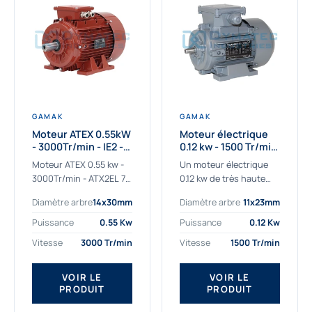
GAMAK
GAMAK
Moteur ATEX 0.55kW
Moteur électrique
- 3000Tr/min - IE2 -
0.12 kw - 1500 Tr/min
Zone 2/22 -
- 230/400V - IE2
Moteur ATEX 0.55 kw -
Un moteur électrique
Aluminium
3000Tr/min - ATX2EL 71
0.12 kw de très haute
M 2b : la solution fiable
qualité adaptée aux
Diamètre arbre
14x30mm
Diamètre arbre
11x23mm
pour les atmosphères
applications les plus
explosives Le moteur
sollicitées. Nous
Puissance
0.55 Kw
Puissance
0.12 Kw
ATEX...
déterminons et
Vitesse
3000 Tr/min
Vitesse
1500 Tr/min
fournissons des
moteurs électriques...
VOIR LE
VOIR LE
PRODUIT
PRODUIT