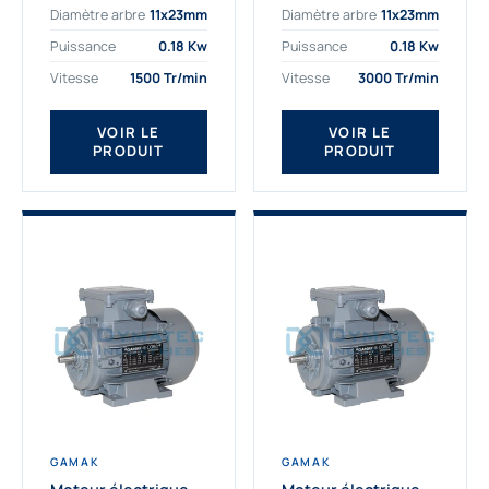
Diamètre arbre
11x23mm
Diamètre arbre
11x23mm
exigeantes. Fort de
professionnelle
nombreuses années
indispensable à vos
Puissance
0.18 Kw
Puissance
0.18 Kw
d’expérience dans la
équipements.
Vitesse
1500 Tr/min
Vitesse
3000 Tr/min
détermination et la
Fournisseur Français
fourniture...
des moteurs
électriques Gamak,
VOIR LE
VOIR LE
PRODUIT
PRODUIT
nous proposons
exclusivement des...
GAMAK
GAMAK