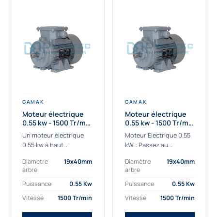
GAMAK
GAMAK
Moteur électrique
Moteur électrique
0.55 kw - 1500 Tr/min
0.55 kw - 1500 Tr/min
- 230/400V - IE2
- 230/400V -
Un moteur électrique
Moteur Électrique 0.55
Rendement IE4
0.55 kw à haut
kW : Passez au
rendement destiné aux
rendement Premium IE4
Diamètre
19x40mm
Diamètre
19x40mm
applications les plus
Découvrez notre
arbre
arbre
exigeantes.
moteur électrique 0.55
Notre moteur électrique
kW de nouvelle
Puissance
0.55 Kw
Puissance
0.55 Kw
0.55 kw de référence
génération, conçu pour
Vitesse
1500 Tr/min
Vitesse
1500 Tr/min
AGM2EL 80 M 4a...
les...