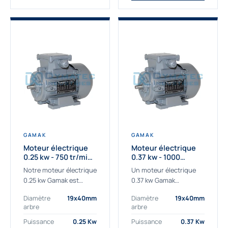
GAMAK
GAMAK
Moteur électrique
Moteur électrique
0.25 kw - 750 tr/min -
0.37 kw - 1000
230/400V - IE3
Tr/min - 230/400V -
Notre moteur électrique
Un moteur électrique
IE2
0.25 kw Gamak est
0.37 kw Gamak
parfaitement adapté
parfaitement adapté
Diamètre
19x40mm
Diamètre
19x40mm
aux applications
aux applications
arbre
arbre
sévères. Nous
industrielles.
déterminons,
Commander un moteur
Puissance
0.25 Kw
Puissance
0.37 Kw