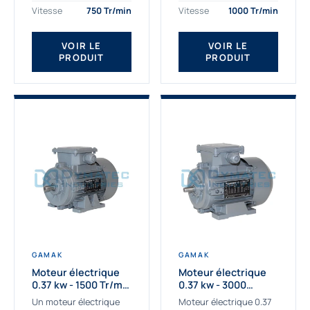
assemblons et
Gamak c’est choisir un
Vitesse
750 Tr/min
Vitesse
1000 Tr/min
fournissons
produit de très haute
des moteurs
qualité....
VOIR LE
VOIR LE
asynchrones depuis de
PRODUIT
PRODUIT
nombreuses années....
GAMAK
GAMAK
Moteur électrique
Moteur électrique
0.37 kw - 1500 Tr/min
0.37 kw - 3000
- 230/400V - IE2
Tr/min - 230/400V -
Un moteur électrique
Moteur électrique 0.37
IE2