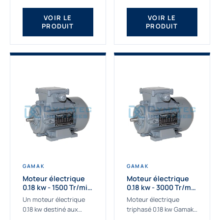
qualité Gamak...
fournissons des
moteurs asynchrones
VOIR LE
VOIR LE
PRODUIT
PRODUIT
depuis de
nombreuses...
GAMAK
GAMAK
Moteur électrique
Moteur électrique
0.18 kw - 1500 Tr/min
0.18 kw - 3000 Tr/min
- 230/400V - IE2
- 230/400V - IE2
Un moteur électrique
Moteur électrique
0.18 kw destiné aux
triphasé 0.18 kw Gamak,
applications les plus
La qualité