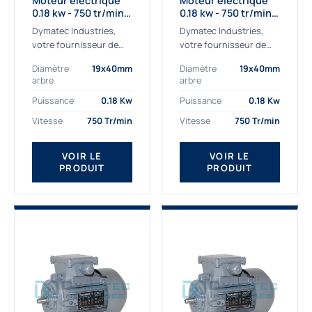
Moteur électrique
Moteur électrique
0.18 kw - 750 tr/min -
0.18 kw - 750 tr/min -
230/400V - IE2
230/400V - IE3
Dymatec Industries,
Dymatec Industries,
votre fournisseur de
votre fournisseur de
moteur électrique 0.18
moteur électrique 0.18
Diamètre
19x40mm
Diamètre
19x40mm
kw. Dymatec Industries
kw. Dymatec Industries
arbre
arbre
vous propose le moteur
vous propose le moteur
électrique 0.18 kw, un
électrique 0.18 kw, un
Puissance
0.18 Kw
Puissance
0.18 Kw
moteur de
moteur de qualité...
Vitesse
750 Tr/min
Vitesse
750 Tr/min
qualité Gamak...
VOIR LE
VOIR LE
PRODUIT
PRODUIT