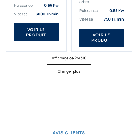
arbre
plus exigeantes.
applications. Nous
Puissance
0.55 Kw
Notre moteur électrique
déterminons,
Puissance
0.55 Kw
Vitesse
3000 Tr/min
triphasé 0.55
assemblons et
Vitesse
750 Tr/min
kw Gamak...
fournissons
des moteurs
VOIR LE
PRODUIT
VOIR LE
asynchrones depuis
PRODUIT
de...
Affichage de 24/318
Charger plus
AVIS CLIENTS