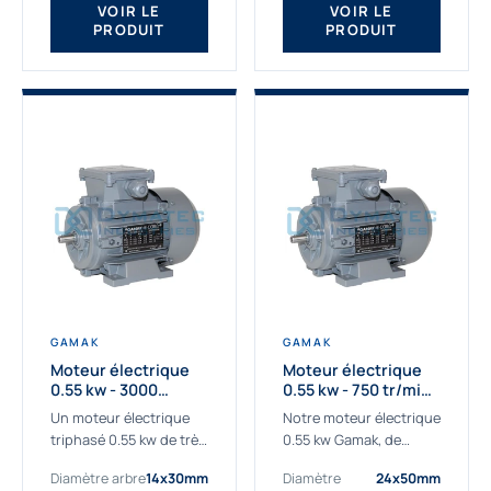
VOIR LE
VOIR LE
PRODUIT
PRODUIT
GAMAK
GAMAK
Moteur électrique
Moteur électrique
0.55 kw - 3000
0.55 kw - 750 tr/min -
Tr/min - 230/400V -
230/400V - IE2
Un moteur électrique
Notre moteur électrique
IE2
triphasé 0.55 kw de très
0.55 kw Gamak, de
haute qualité adaptée à
qualité professionnelle,
Diamètre arbre
14x30mm
Diamètre
24x50mm
vos applications les
adapté à toutes les