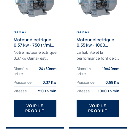
GAMAK
GAMAK
Moteur électrique
Moteur électrique
0.37 kw - 750 tr/min -
0.55 kw - 1000
230/400V - IE3
Tr/min - 230/400V -
Notre moteur électrique
La fiabilité et la
IE2
0.37 kw Gamak est
performance font de ce
parfaitement adapté
moteur électrique
Diamètre
24x50mm
Diamètre
19x40mm
aux applications
0.55kw un
arbre
arbre
sévères. Nous
indispensable de votre
déterminons,
production. Ce moteur
Puissance
0.37 Kw
Puissance
0.55 Kw
assemblons et
triphasé 0.55 kw doit
Vitesse
750 Tr/min
Vitesse
1000 Tr/min
fournissons
être alimenté...
des moteurs
VOIR LE
VOIR LE
asynchrones depuis de
PRODUIT
PRODUIT
nombreuses années....