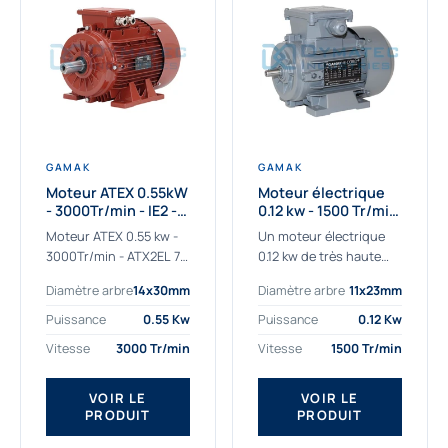
GAMAK
GAMAK
Moteur ATEX 0.55kW
Moteur électrique
- 3000Tr/min - IE2 -
0.12 kw - 1500 Tr/min
Zone 2/22 -
- 230/400V - IE2
Moteur ATEX 0.55 kw -
Un moteur électrique
Aluminium
3000Tr/min - ATX2EL 71
0.12 kw de très haute
M 2b : la solution fiable
qualité adaptée aux
Diamètre arbre
14x30mm
Diamètre arbre
11x23mm
pour les atmosphères
applications les plus
explosives Le moteur
sollicitées. Nous
Puissance
0.55 Kw
Puissance
0.12 Kw
ATEX...
déterminons et
Vitesse
3000 Tr/min
Vitesse
1500 Tr/min
fournissons des
moteurs électriques...
VOIR LE
VOIR LE
PRODUIT
PRODUIT