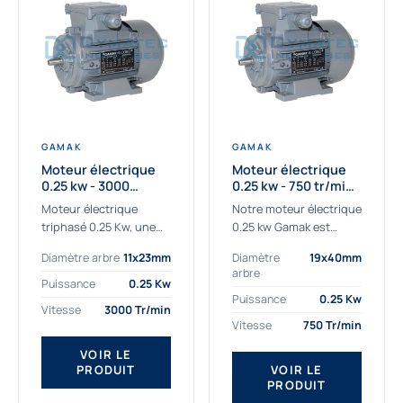
GAMAK
GAMAK
Moteur électrique
Moteur électrique
0.25 kw - 3000
0.25 kw - 750 tr/min -
Tr/min - 230/400V -
230/400V - IE2
Moteur électrique
Notre moteur électrique
IE2
triphasé 0.25 Kw, une
0.25 kw Gamak est
qualité premium
parfaitement adapté
Diamètre arbre
11x23mm
Diamètre
19x40mm
adaptée à tous types
aux applications
arbre
de machines.
sévères. Nous
Puissance
0.25 Kw
Le moteur électrique
déterminons,
Puissance
0.25 Kw
Vitesse
3000 Tr/min
triphasé 0.25 Kw Gamak
assemblons et
Vitesse
750 Tr/min
à haut rendement...
fournissons
des moteurs
VOIR LE
PRODUIT
VOIR LE
asynchrones depuis de
PRODUIT
nombreuses années....