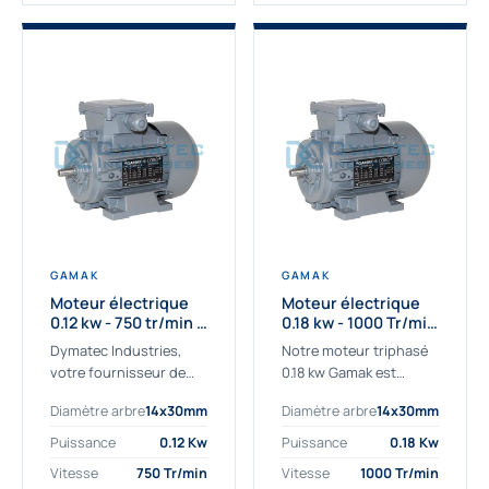
GAMAK
GAMAK
Moteur électrique
Moteur électrique
0.12 kw - 750 tr/min -
0.18 kw - 1000 Tr/min
230/400V - IE2
- 230/400V - IE2
Dymatec Industries,
Notre moteur triphasé
votre fournisseur de
0.18 kw Gamak est
moteur électrique 0.12
parfaitement adapté
Diamètre arbre
14x30mm
Diamètre arbre
14x30mm
kw. Dymatec Industries
aux applications
vous propose le moteur
sévères. Nous
Puissance
0.12 Kw
Puissance
0.18 Kw
électrique 0.12 kw, un
déterminons,
Vitesse
750 Tr/min
Vitesse
1000 Tr/min
moteur de
assemblons et