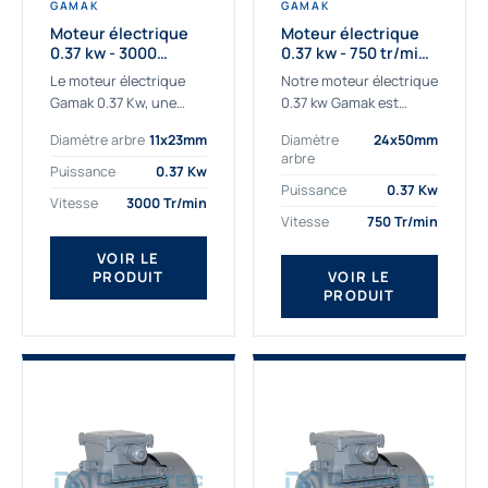
GAMAK
GAMAK
Moteur électrique
Moteur électrique
0.37 kw - 3000
0.37 kw - 750 tr/min -
Tr/min - 230/400v -
230/400V - IE2
Le moteur électrique
Notre moteur électrique
Taille 63 - IE2
Gamak 0.37 Kw, une
0.37 kw Gamak est
qualité premium
parfaitement adapté
Diamètre arbre
11x23mm
Diamètre
24x50mm
adaptée à tous types
aux applications
arbre
de machines. Le
sévères. Nous
Puissance
0.37 Kw
moteur électrique
déterminons,
Puissance
0.37 Kw
Vitesse
3000 Tr/min
triphasé 0.37Kw Gamak
assemblons et
Vitesse
750 Tr/min
à...
fournissons
des moteurs
VOIR LE
PRODUIT
VOIR LE
asynchrones depuis de
PRODUIT
nombreuses années....