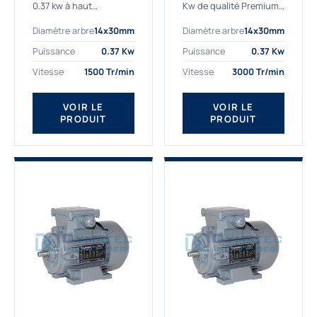
0.37 kw à haut
Kw de qualité Premium,
rendement destiné aux
le bon choix pour votre
Diamètre arbre
14x30mm
Diamètre arbre
14x30mm
applications les plus
application. Notre
exigeantes.
gamme de moteurs
Puissance
0.37 Kw
Puissance
0.37 Kw
Notre moteur 0.37
électriques Gamak est
Vitesse
1500 Tr/min
Vitesse
3000 Tr/min
kw de référence
exclusivement
AGM2EL 71 M 4b...
fabriquée...
VOIR LE
VOIR LE
PRODUIT
PRODUIT