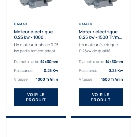
GAMAK
GAMAK
Moteur électrique
Moteur électrique
0.25 kw - 1000
0.25 kw - 1500 Tr/min
Tr/min - 230/400V -
- 230/400V - IE2
Un moteur triphasé 0.25
Un moteur électrique
IE2
kw parfaitement adapté
0.25kw de qualité
aux applications
destiné aux
Diamètre arbre
14x30mm
Diamètre arbre
14x30mm
sévères. Notre
professionnels. Notre
important stock de
gamme de moteurs
Puissance
0.25 Kw
Puissance
0.25 Kw
moteurs asynchrones
électriques Gamak a été
Vitesse
1000 Tr/min
Vitesse
1500 Tr/min
permet de livrer
sélectionné pour la très
rapidement tous types
haute...
de moteurs.
VOIR LE
VOIR LE
PRODUIT
PRODUIT
Ce moteur...