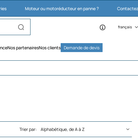
Moteur ou motoréducteur en panne ?
Contactez nous : 03 
français
ence
Nos partenaires
Nos clients
Demande de devis
Trier par: