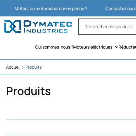
Aller
oteur ou motoréducteur en panne ?
Contactez nous : 03 27 74
au
contenu
Qui sommes-nous ?
Moteurs éléctriques
Réducte
Accueil
›
Produits
Produits