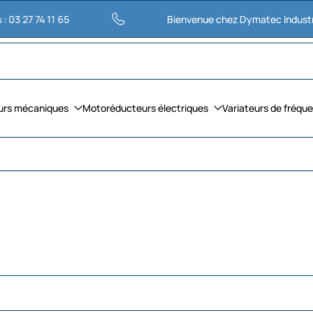
 11 65
Bienvenue chez Dymatec Industries
urs mécaniques
Motoréducteurs électriques
Variateurs de fréqu