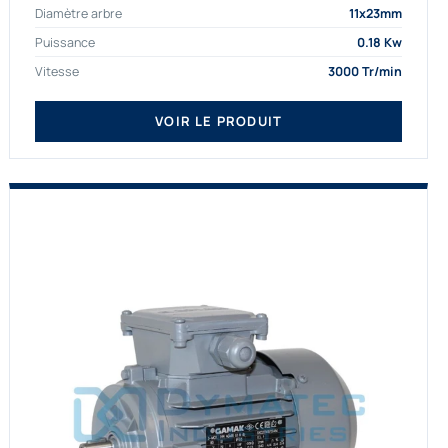
Diamètre arbre
11x23mm
proposons exclusivement des...
Puissance
0.18 Kw
Vitesse
3000 Tr/min
VOIR LE PRODUIT