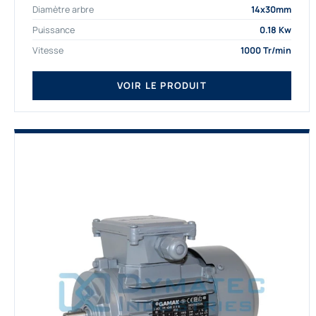
Diamètre arbre
14x30mm
depuis de nombreuses...
Puissance
0.18 Kw
Vitesse
1000 Tr/min
VOIR LE PRODUIT