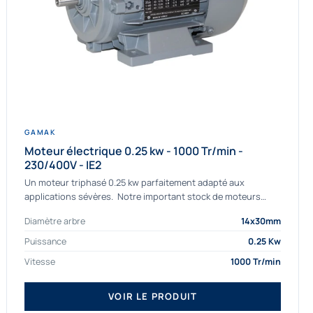
GAMAK
Moteur électrique 0.25 kw - 1000 Tr/min -
230/400V - IE2
Un moteur triphasé 0.25 kw parfaitement adapté aux
applications sévères. Notre important stock de moteurs
asynchrones permet de livrer rapidement tous types de
Diamètre arbre
14x30mm
moteurs. Ce moteur...
Puissance
0.25 Kw
Vitesse
1000 Tr/min
VOIR LE PRODUIT