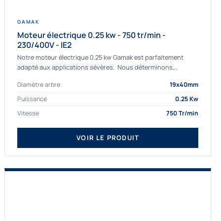
GAMAK
Moteur électrique 0.25 kw - 750 tr/min -
230/400V - IE2
Notre moteur électrique 0.25 kw Gamak est parfaitement
adapté aux applications sévères. Nous déterminons,
assemblons et fournissons des moteurs
Diamètre arbre
19x40mm
asynchrones depuis de nombreuses années....
Puissance
0.25 Kw
Vitesse
750 Tr/min
VOIR LE PRODUIT