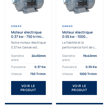
GAMAK
GAMAK
Moteur électrique
Moteur électrique
0.37 kw - 750 tr/min -
0.55 kw - 1000
230/400V - IE3
Tr/min - 230/400V -
Notre moteur électrique
La fiabilité et la
IE2
0.37 kw Gamak est
performance font de ce
parfaitement adapté
moteur électrique
Diamètre
24x50mm
Diamètre
19x40mm
aux applications
0.55kw un
arbre
arbre
sévères. Nous
indispensable de votre
déterminons,
production. Ce moteur
Puissance
0.37 Kw
Puissance
0.55 Kw
assemblons et
triphasé 0.55 kw doit
Vitesse
750 Tr/min
Vitesse
1000 Tr/min
fournissons
être alimenté...
des moteurs
VOIR LE
VOIR LE
asynchrones depuis de
PRODUIT
PRODUIT
nombreuses années....