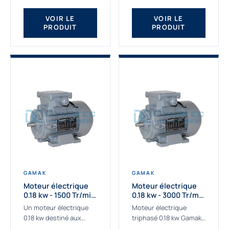
qualité Gamak...
fournissons des
moteurs asynchrones
VOIR LE
VOIR LE
PRODUIT
PRODUIT
depuis de
nombreuses...
GAMAK
GAMAK
Moteur électrique
Moteur électrique
0.18 kw - 1500 Tr/min
0.18 kw - 3000 Tr/min
- 230/400V - IE2
- 230/400V - IE2
Un moteur électrique
Moteur électrique
0.18 kw destiné aux
triphasé 0.18 kw Gamak,
applications les plus
La qualité