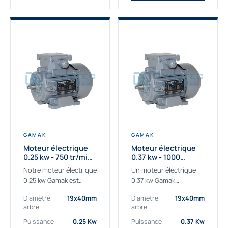
GAMAK
GAMAK
Moteur électrique
Moteur électrique
0.25 kw - 750 tr/min -
0.37 kw - 1000
230/400V - IE3
Tr/min - 230/400V -
Notre moteur électrique
Un moteur électrique
IE2
0.25 kw Gamak est
0.37 kw Gamak
parfaitement adapté
parfaitement adapté
Diamètre
19x40mm
Diamètre
19x40mm
aux applications
aux applications
arbre
arbre
sévères. Nous
industrielles.
déterminons,
Commander un moteur
Puissance
0.25 Kw
Puissance
0.37 Kw