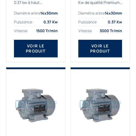
0.37 kw à haut
Kw de qualité Premium,
rendement destiné aux
le bon choix pour votre
Diamètre arbre
14x30mm
Diamètre arbre
14x30mm
applications les plus
application. Notre
exigeantes.
gamme de moteurs
Puissance
0.37 Kw
Puissance
0.37 Kw
Notre moteur 0.37
électriques Gamak est
Vitesse
1500 Tr/min
Vitesse
3000 Tr/min
kw de référence
exclusivement
AGM2EL 71 M 4b...
fabriquée...
VOIR LE
VOIR LE
PRODUIT
PRODUIT