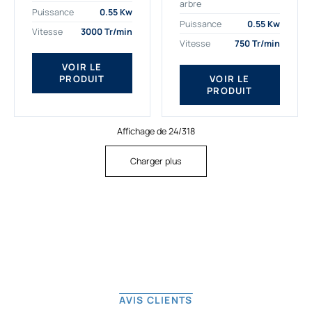
arbre
plus exigeantes.
applications. Nous
Puissance
0.55 Kw
Notre moteur électrique
déterminons,
Puissance
0.55 Kw
Vitesse
3000 Tr/min
triphasé 0.55
assemblons et
Vitesse
750 Tr/min
kw Gamak...
fournissons
des moteurs
VOIR LE
PRODUIT
VOIR LE
asynchrones depuis
PRODUIT
de...
Affichage de 24/318
Charger plus
AVIS CLIENTS