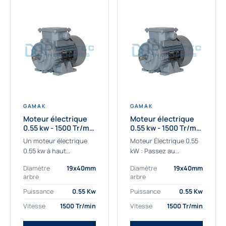
GAMAK
GAMAK
Moteur électrique
Moteur électrique
0.55 kw - 1500 Tr/min
0.55 kw - 1500 Tr/min
- 230/400V - IE2
- 230/400V -
Un moteur électrique
Moteur Électrique 0.55
Rendement IE4
0.55 kw à haut
kW : Passez au
rendement destiné aux
rendement Premium IE4
Diamètre
19x40mm
Diamètre
19x40mm
applications les plus
Découvrez notre
arbre
arbre
exigeantes.
moteur électrique 0.55
Notre moteur électrique
kW de nouvelle
Puissance
0.55 Kw
Puissance
0.55 Kw
0.55 kw de référence
génération, conçu pour
Vitesse
1500 Tr/min
Vitesse
1500 Tr/min
AGM2EL 80 M 4a...
les...