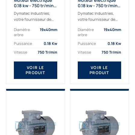
Moteur électrique
Moteur électrique
0.18 kw - 750 tr/min -
0.18 kw - 750 tr/min -
230/400V - IE2
230/400V - IE3
Dymatec Industries,
Dymatec Industries,
votre fournisseur de
votre fournisseur de
moteur électrique 0.18
moteur électrique 0.18
Diamètre
19x40mm
Diamètre
19x40mm
kw. Dymatec Industries
kw. Dymatec Industries
arbre
arbre
vous propose le moteur
vous propose le moteur
électrique 0.18 kw, un
électrique 0.18 kw, un
Puissance
0.18 Kw
Puissance
0.18 Kw
moteur de
moteur de qualité...
Vitesse
750 Tr/min
Vitesse
750 Tr/min
qualité Gamak...
VOIR LE
VOIR LE
PRODUIT
PRODUIT