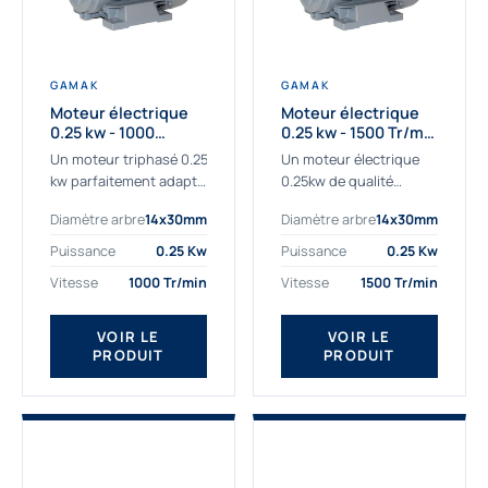
GAMAK
GAMAK
Moteur électrique
Moteur électrique
0.25 kw - 1000
0.25 kw - 1500 Tr/min
Tr/min - 230/400V -
- 230/400V - IE2
Un moteur triphasé 0.25
Un moteur électrique
IE2
kw parfaitement adapté
0.25kw de qualité
aux applications
destiné aux
Diamètre arbre
14x30mm
Diamètre arbre
14x30mm
sévères. Notre
professionnels. Notre
important stock de
gamme de moteurs
Puissance
0.25 Kw
Puissance
0.25 Kw
moteurs asynchrones
électriques Gamak a été
Vitesse
1000 Tr/min
Vitesse
1500 Tr/min
permet de livrer
sélectionné pour la très
rapidement tous types
haute...
de moteurs.
VOIR LE
VOIR LE
PRODUIT
PRODUIT
Ce moteur...