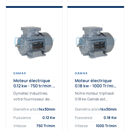
GAMAK
GAMAK
Moteur électrique
Moteur électrique
0.12 kw - 750 tr/min -
0.18 kw - 1000 Tr/min
230/400V - IE2
- 230/400V - IE2
Dymatec Industries,
Notre moteur triphasé
votre fournisseur de
0.18 kw Gamak est
moteur électrique 0.12
parfaitement adapté
Diamètre arbre
14x30mm
Diamètre arbre
14x30mm
kw. Dymatec Industries
aux applications
vous propose le moteur
sévères. Nous
Puissance
0.12 Kw
Puissance
0.18 Kw
électrique 0.12 kw, un
déterminons,
Vitesse
750 Tr/min
Vitesse
1000 Tr/min
moteur de
assemblons et