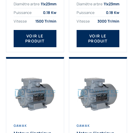
Diamètre arbre
11x23mm
Diamètre arbre
11x23mm
exigeantes. Fort de
professionnelle
nombreuses années
indispensable à vos
Puissance
0.18 Kw
Puissance
0.18 Kw
d’expérience dans la
équipements.
Vitesse
1500 Tr/min
Vitesse
3000 Tr/min
détermination et la
Fournisseur Français
fourniture...
des moteurs
électriques Gamak,
VOIR LE
VOIR LE
PRODUIT
PRODUIT
nous proposons
exclusivement des...
GAMAK
GAMAK