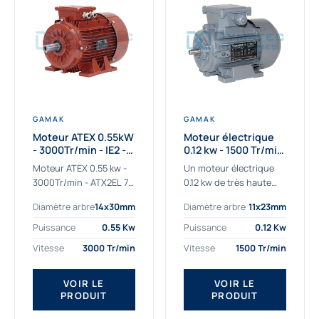
GAMAK
GAMAK
Moteur ATEX 0.55kW
Moteur électrique
- 3000Tr/min - IE2 -
0.12 kw - 1500 Tr/min
Zone 2/22 -
- 230/400V - IE2
Moteur ATEX 0.55 kw -
Un moteur électrique
Aluminium
3000Tr/min - ATX2EL 71
0.12 kw de très haute
M 2b : la solution fiable
qualité adaptée aux
Diamètre arbre
14x30mm
Diamètre arbre
11x23mm
pour les atmosphères
applications les plus
explosives Le moteur
sollicitées. Nous
Puissance
0.55 Kw
Puissance
0.12 Kw
ATEX...
déterminons et
Vitesse
3000 Tr/min
Vitesse
1500 Tr/min
fournissons des
moteurs électriques...
VOIR LE
VOIR LE
PRODUIT
PRODUIT