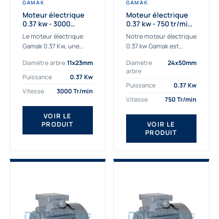
GAMAK
GAMAK
Moteur électrique
Moteur électrique
0.37 kw - 3000
0.37 kw - 750 tr/min -
Tr/min - 230/400v -
230/400V - IE2
Le moteur électrique
Notre moteur électrique
Taille 63 - IE2
Gamak 0.37 Kw, une
0.37 kw Gamak est
qualité premium
parfaitement adapté
Diamètre arbre
11x23mm
Diamètre
24x50mm
adaptée à tous types
aux applications
arbre
de machines. Le
sévères. Nous
Puissance
0.37 Kw
moteur électrique
déterminons,
Puissance
0.37 Kw
Vitesse
3000 Tr/min
triphasé 0.37Kw Gamak
assemblons et
Vitesse
750 Tr/min
à...
fournissons
des moteurs
VOIR LE
PRODUIT
VOIR LE
asynchrones depuis de
PRODUIT
nombreuses années....