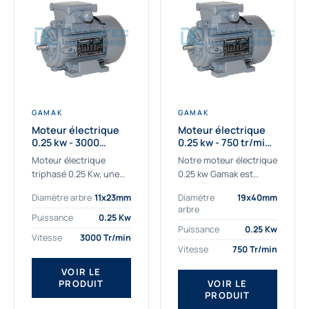
GAMAK
GAMAK
Moteur électrique
Moteur électrique
0.25 kw - 3000
0.25 kw - 750 tr/min -
Tr/min - 230/400V -
230/400V - IE2
Moteur électrique
Notre moteur électrique
IE2
triphasé 0.25 Kw, une
0.25 kw Gamak est
qualité premium
parfaitement adapté
Diamètre arbre
11x23mm
Diamètre
19x40mm
adaptée à tous types
aux applications
arbre
de machines.
sévères. Nous
Puissance
0.25 Kw
Le moteur électrique
déterminons,
Puissance
0.25 Kw
Vitesse
3000 Tr/min
triphasé 0.25 Kw Gamak
assemblons et
Vitesse
750 Tr/min
à haut rendement...
fournissons
des moteurs
VOIR LE
PRODUIT
VOIR LE
asynchrones depuis de
PRODUIT
nombreuses années....