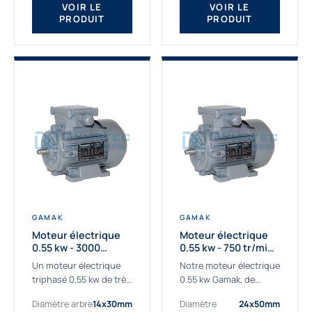
VOIR LE
VOIR LE
PRODUIT
PRODUIT
GAMAK
GAMAK
Moteur électrique
Moteur électrique
0.55 kw - 3000
0.55 kw - 750 tr/min -
Tr/min - 230/400V -
230/400V - IE2
Un moteur électrique
Notre moteur électrique
IE2
triphasé 0.55 kw de très
0.55 kw Gamak, de
haute qualité adaptée à
qualité professionnelle,
Diamètre arbre
14x30mm
Diamètre
24x50mm
vos applications les
adapté à toutes les