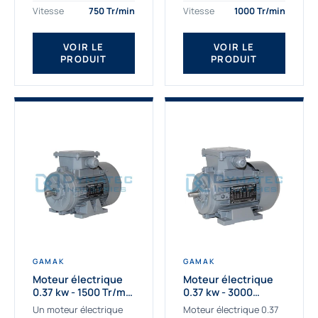
assemblons et
Gamak c’est choisir un
Vitesse
750 Tr/min
Vitesse
1000 Tr/min
fournissons
produit de très haute
des moteurs
qualité....
VOIR LE
VOIR LE
asynchrones depuis de
PRODUIT
PRODUIT
nombreuses années....
GAMAK
GAMAK
Moteur électrique
Moteur électrique
0.37 kw - 1500 Tr/min
0.37 kw - 3000
- 230/400V - IE2
Tr/min - 230/400V -
Un moteur électrique
Moteur électrique 0.37
IE2