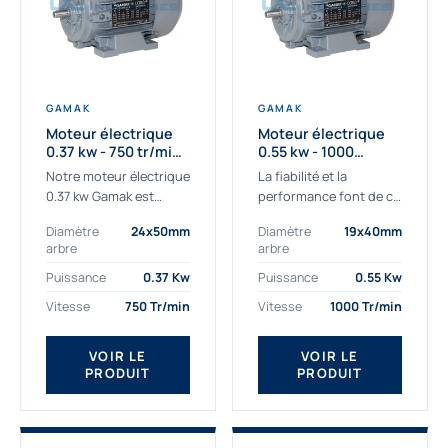
GAMAK
GAMAK
Moteur électrique
Moteur électrique
0.37 kw - 750 tr/min -
0.55 kw - 1000
230/400V - IE3
Tr/min - 230/400V -
Notre moteur électrique
La fiabilité et la
IE2
0.37 kw Gamak est
performance font de ce
parfaitement adapté
moteur électrique
Diamètre
24x50mm
Diamètre
19x40mm
aux applications
0.55kw un
arbre
arbre
sévères. Nous
indispensable de votre
déterminons,
production. Ce moteur
Puissance
0.37 Kw
Puissance
0.55 Kw
assemblons et
triphasé 0.55 kw doit
Vitesse
750 Tr/min
Vitesse
1000 Tr/min
fournissons
être alimenté...
des moteurs
VOIR LE
VOIR LE
asynchrones depuis de
PRODUIT
PRODUIT
nombreuses années....