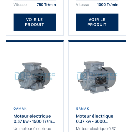
assemblons et
Gamak c’est choisir un
Vitesse
750 Tr/min
Vitesse
1000 Tr/min
fournissons
produit de très haute
des moteurs
qualité....
VOIR LE
VOIR LE
asynchrones depuis de
PRODUIT
PRODUIT
nombreuses années....
GAMAK
GAMAK
Moteur électrique
Moteur électrique
0.37 kw - 1500 Tr/min
0.37 kw - 3000
- 230/400V - IE2
Tr/min - 230/400V -
Un moteur électrique
Moteur électrique 0.37
IE2