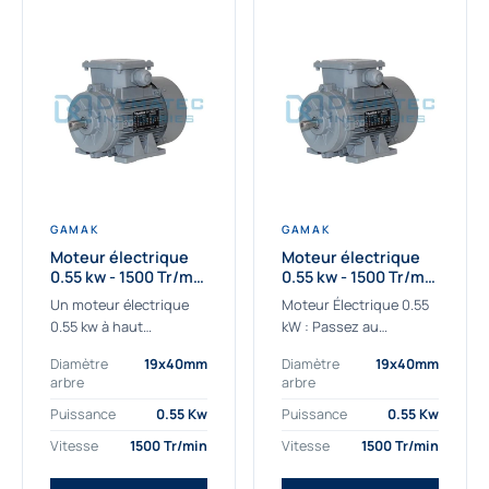
GAMAK
GAMAK
Moteur électrique
Moteur électrique
0.55 kw - 1500 Tr/min
0.55 kw - 1500 Tr/min
- 230/400V - IE2
- 230/400V -
Un moteur électrique
Moteur Électrique 0.55
Rendement IE4
0.55 kw à haut
kW : Passez au
rendement destiné aux
rendement Premium IE4
Diamètre
19x40mm
Diamètre
19x40mm
applications les plus
Découvrez notre
arbre
arbre
exigeantes.
moteur électrique 0.55
Notre moteur électrique
kW de nouvelle
Puissance
0.55 Kw
Puissance
0.55 Kw
0.55 kw de référence
génération, conçu pour
Vitesse
1500 Tr/min
Vitesse
1500 Tr/min
AGM2EL 80 M 4a...
les...