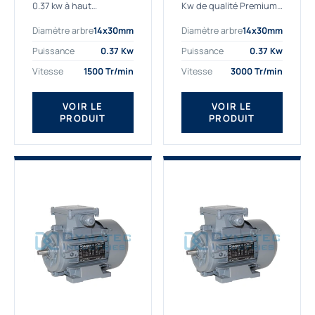
0.37 kw à haut
Kw de qualité Premium,
rendement destiné aux
le bon choix pour votre
Diamètre arbre
14x30mm
Diamètre arbre
14x30mm
applications les plus
application. Notre
exigeantes.
gamme de moteurs
Puissance
0.37 Kw
Puissance
0.37 Kw
Notre moteur 0.37
électriques Gamak est
Vitesse
1500 Tr/min
Vitesse
3000 Tr/min
kw de référence
exclusivement
AGM2EL 71 M 4b...
fabriquée...
VOIR LE
VOIR LE
PRODUIT
PRODUIT