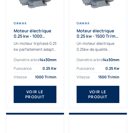
GAMAK
GAMAK
Moteur électrique
Moteur électrique
0.25 kw - 1000
0.25 kw - 1500 Tr/min
Tr/min - 230/400V -
- 230/400V - IE2
Un moteur triphasé 0.25
Un moteur électrique
IE2
kw parfaitement adapté
0.25kw de qualité
aux applications
destiné aux
Diamètre arbre
14x30mm
Diamètre arbre
14x30mm
sévères. Notre
professionnels. Notre
important stock de
gamme de moteurs
Puissance
0.25 Kw
Puissance
0.25 Kw
moteurs asynchrones
électriques Gamak a été
Vitesse
1000 Tr/min
Vitesse
1500 Tr/min
permet de livrer
sélectionné pour la très
rapidement tous types
haute...
de moteurs.
VOIR LE
VOIR LE
PRODUIT
PRODUIT
Ce moteur...