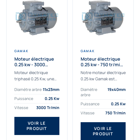
GAMAK
GAMAK
Moteur électrique
Moteur électrique
0.25 kw - 3000
0.25 kw - 750 tr/min -
Tr/min - 230/400V -
230/400V - IE2
Moteur électrique
Notre moteur électrique
IE2
triphasé 0.25 Kw, une
0.25 kw Gamak est
qualité premium
parfaitement adapté
Diamètre arbre
11x23mm
Diamètre
19x40mm
adaptée à tous types
aux applications
arbre
de machines.
sévères. Nous
Puissance
0.25 Kw
Le moteur électrique
déterminons,
Puissance
0.25 Kw
Vitesse
3000 Tr/min
triphasé 0.25 Kw Gamak
assemblons et
Vitesse
750 Tr/min
à haut rendement...
fournissons
des moteurs
VOIR LE
PRODUIT
VOIR LE
asynchrones depuis de
PRODUIT
nombreuses années....