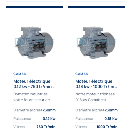
GAMAK
GAMAK
Moteur électrique
Moteur électrique
0.12 kw - 750 tr/min -
0.18 kw - 1000 Tr/min
230/400V - IE2
- 230/400V - IE2
Dymatec Industries,
Notre moteur triphasé
votre fournisseur de
0.18 kw Gamak est
moteur électrique 0.12
parfaitement adapté
Diamètre arbre
14x30mm
Diamètre arbre
14x30mm
kw. Dymatec Industries
aux applications
vous propose le moteur
sévères. Nous
Puissance
0.12 Kw
Puissance
0.18 Kw
électrique 0.12 kw, un
déterminons,
Vitesse
750 Tr/min
Vitesse
1000 Tr/min
moteur de
assemblons et