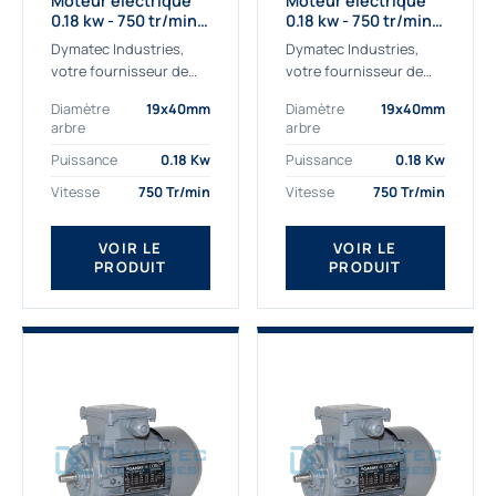
Moteur électrique
Moteur électrique
0.18 kw - 750 tr/min -
0.18 kw - 750 tr/min -
230/400V - IE2
230/400V - IE3
Dymatec Industries,
Dymatec Industries,
votre fournisseur de
votre fournisseur de
moteur électrique 0.18
moteur électrique 0.18
Diamètre
19x40mm
Diamètre
19x40mm
kw. Dymatec Industries
kw. Dymatec Industries
arbre
arbre
vous propose le moteur
vous propose le moteur
électrique 0.18 kw, un
électrique 0.18 kw, un
Puissance
0.18 Kw
Puissance
0.18 Kw
moteur de
moteur de qualité...
Vitesse
750 Tr/min
Vitesse
750 Tr/min
qualité Gamak...
VOIR LE
VOIR LE
PRODUIT
PRODUIT