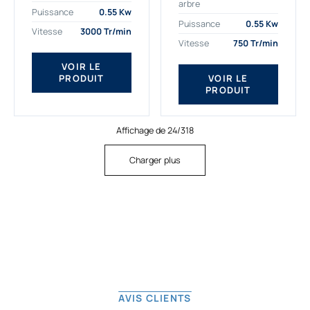
arbre
plus exigeantes.
applications. Nous
Puissance
0.55 Kw
Notre moteur électrique
déterminons,
Puissance
0.55 Kw
Vitesse
3000 Tr/min
triphasé 0.55
assemblons et
Vitesse
750 Tr/min
kw Gamak...
fournissons
des moteurs
VOIR LE
PRODUIT
VOIR LE
asynchrones depuis
PRODUIT
de...
Affichage de 24/318
Charger plus
AVIS CLIENTS