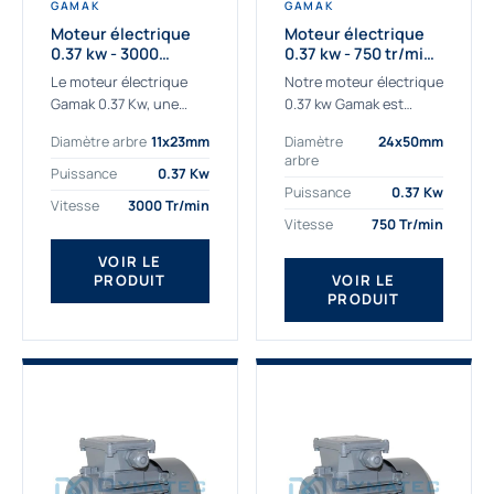
GAMAK
GAMAK
Moteur électrique
Moteur électrique
0.37 kw - 3000
0.37 kw - 750 tr/min -
Tr/min - 230/400v -
230/400V - IE2
Le moteur électrique
Notre moteur électrique
Taille 63 - IE2
Gamak 0.37 Kw, une
0.37 kw Gamak est
qualité premium
parfaitement adapté
Diamètre arbre
11x23mm
Diamètre
24x50mm
adaptée à tous types
aux applications
arbre
de machines. Le
sévères. Nous
Puissance
0.37 Kw
moteur électrique
déterminons,
Puissance
0.37 Kw
Vitesse
3000 Tr/min
triphasé 0.37Kw Gamak
assemblons et
Vitesse
750 Tr/min
à...
fournissons
des moteurs
VOIR LE
PRODUIT
VOIR LE
asynchrones depuis de
PRODUIT
nombreuses années....