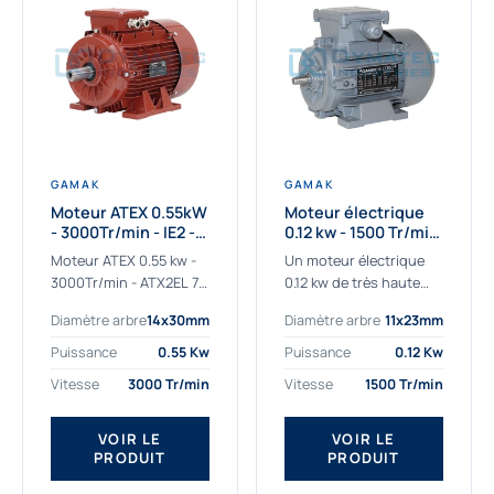
GAMAK
GAMAK
Moteur ATEX 0.55kW
Moteur électrique
- 3000Tr/min - IE2 -
0.12 kw - 1500 Tr/min
Zone 2/22 -
- 230/400V - IE2
Moteur ATEX 0.55 kw -
Un moteur électrique
Aluminium
3000Tr/min - ATX2EL 71
0.12 kw de très haute
M 2b : la solution fiable
qualité adaptée aux
Diamètre arbre
14x30mm
Diamètre arbre
11x23mm
pour les atmosphères
applications les plus
explosives Le moteur
sollicitées. Nous
Puissance
0.55 Kw
Puissance
0.12 Kw
ATEX...
déterminons et
Vitesse
3000 Tr/min
Vitesse
1500 Tr/min
fournissons des
moteurs électriques...
VOIR LE
VOIR LE
PRODUIT
PRODUIT