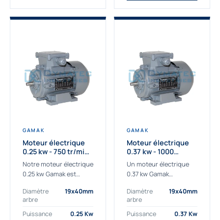
GAMAK
GAMAK
Moteur électrique
Moteur électrique
0.25 kw - 750 tr/min -
0.37 kw - 1000
230/400V - IE3
Tr/min - 230/400V -
Notre moteur électrique
Un moteur électrique
IE2
0.25 kw Gamak est
0.37 kw Gamak
parfaitement adapté
parfaitement adapté
Diamètre
19x40mm
Diamètre
19x40mm
aux applications
aux applications
arbre
arbre
sévères. Nous
industrielles.
déterminons,
Commander un moteur
Puissance
0.25 Kw
Puissance
0.37 Kw