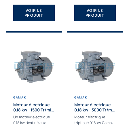
qualité Gamak...
fournissons des
moteurs asynchrones
VOIR LE
VOIR LE
PRODUIT
PRODUIT
depuis de
nombreuses...
GAMAK
GAMAK
Moteur électrique
Moteur électrique
0.18 kw - 1500 Tr/min
0.18 kw - 3000 Tr/min
- 230/400V - IE2
- 230/400V - IE2
Un moteur électrique
Moteur électrique
0.18 kw destiné aux
triphasé 0.18 kw Gamak,
applications les plus
La qualité