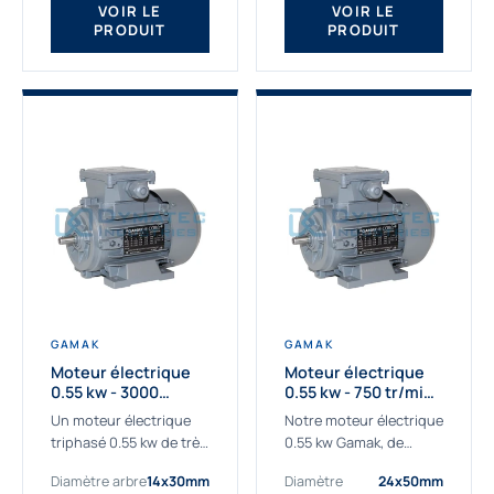
VOIR LE
VOIR LE
PRODUIT
PRODUIT
GAMAK
GAMAK
Moteur électrique
Moteur électrique
0.55 kw - 3000
0.55 kw - 750 tr/min -
Tr/min - 230/400V -
230/400V - IE2
Un moteur électrique
Notre moteur électrique
IE2
triphasé 0.55 kw de très
0.55 kw Gamak, de
haute qualité adaptée à
qualité professionnelle,
Diamètre arbre
14x30mm
Diamètre
24x50mm
vos applications les
adapté à toutes les