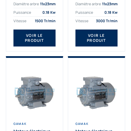
Diamètre arbre
11x23mm
Diamètre arbre
11x23mm
exigeantes. Fort de
professionnelle
nombreuses années
indispensable à vos
Puissance
0.18 Kw
Puissance
0.18 Kw
d’expérience dans la
équipements.
Vitesse
1500 Tr/min
Vitesse
3000 Tr/min
détermination et la
Fournisseur Français
fourniture...
des moteurs
électriques Gamak,
VOIR LE
VOIR LE
PRODUIT
PRODUIT
nous proposons
exclusivement des...
GAMAK
GAMAK