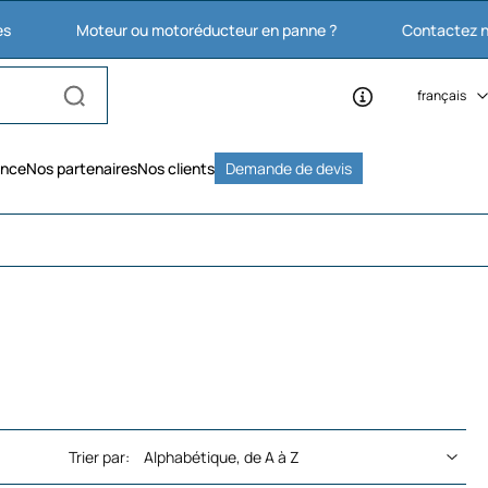
Moteur ou motoréducteur en panne ?
Contactez nous : 03 27
français
ence
Nos partenaires
Nos clients
Demande de devis
Trier par: