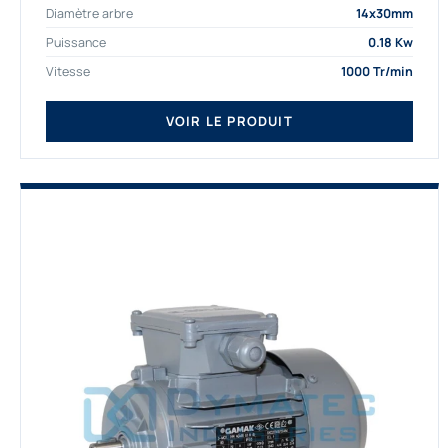
Diamètre arbre
14x30mm
depuis de nombreuses...
Puissance
0.18 Kw
Vitesse
1000 Tr/min
VOIR LE PRODUIT