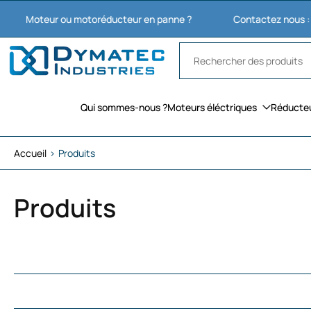
Aller
eur ou motoréducteur en panne ?
Contactez nous : 03 27 74 1
au
contenu
Qui sommes-nous ?
Moteurs éléctriques
Réducte
Accueil
›
Produits
Produits