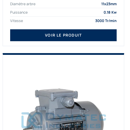
Diamètre arbre
11x23mm
proposons exclusivement des...
Puissance
0.18 Kw
Vitesse
3000 Tr/min
VOIR LE PRODUIT