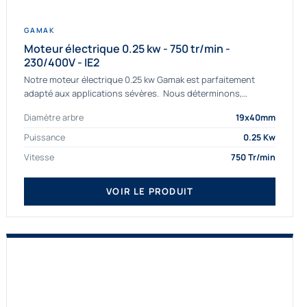
GAMAK
Moteur électrique 0.25 kw - 750 tr/min -
230/400V - IE2
Notre moteur électrique 0.25 kw Gamak est parfaitement
adapté aux applications sévères. Nous déterminons,
assemblons et fournissons des moteurs
Diamètre arbre
19x40mm
asynchrones depuis de nombreuses années....
Puissance
0.25 Kw
Vitesse
750 Tr/min
VOIR LE PRODUIT