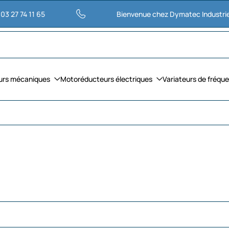
1 65
Bienvenue chez Dymatec Industries
urs mécaniques
Motoréducteurs électriques
Variateurs de fréqu