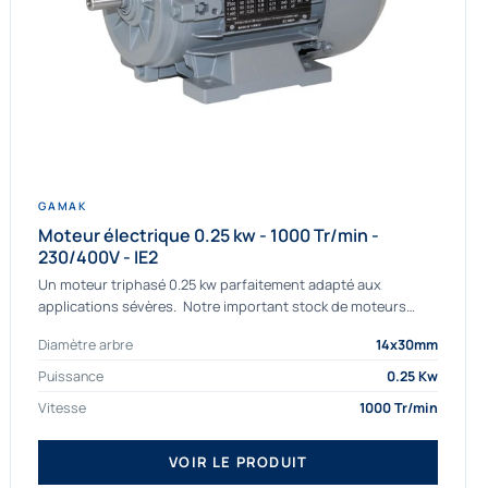
GAMAK
Moteur électrique 0.25 kw - 1000 Tr/min -
230/400V - IE2
Un moteur triphasé 0.25 kw parfaitement adapté aux
applications sévères. Notre important stock de moteurs
asynchrones permet de livrer rapidement tous types de
Diamètre arbre
14x30mm
moteurs. Ce moteur...
Puissance
0.25 Kw
Vitesse
1000 Tr/min
VOIR LE PRODUIT