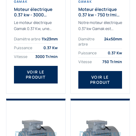
GAMAK
GAMAK
Moteur électrique
Moteur électrique
0.37 kw - 3000
0.37 kw - 750 tr/min -
Tr/min - 230/400v -
230/400V - IE2
Le moteur électrique
Notre moteur électrique
Taille 63 - IE2
Gamak 0.37 Kw, une
0.37 kw Gamak est
qualité premium
parfaitement adapté
Diamètre arbre
11x23mm
Diamètre
24x50mm
adaptée à tous types
aux applications
arbre
de machines. Le
sévères. Nous
Puissance
0.37 Kw
moteur électrique
déterminons,
Puissance
0.37 Kw
Vitesse
3000 Tr/min
triphasé 0.37Kw Gamak
assemblons et
Vitesse
750 Tr/min
à...
fournissons
des moteurs
VOIR LE
PRODUIT
VOIR LE
asynchrones depuis de
PRODUIT
nombreuses années....