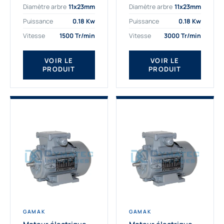
Diamètre arbre
11x23mm
Diamètre arbre
11x23mm
exigeantes. Fort de
professionnelle
nombreuses années
indispensable à vos
Puissance
0.18 Kw
Puissance
0.18 Kw
d’expérience dans la
équipements.
Vitesse
1500 Tr/min
Vitesse
3000 Tr/min
détermination et la
Fournisseur Français
fourniture...
des moteurs
électriques Gamak,
VOIR LE
VOIR LE
PRODUIT
PRODUIT
nous proposons
exclusivement des...
GAMAK
GAMAK