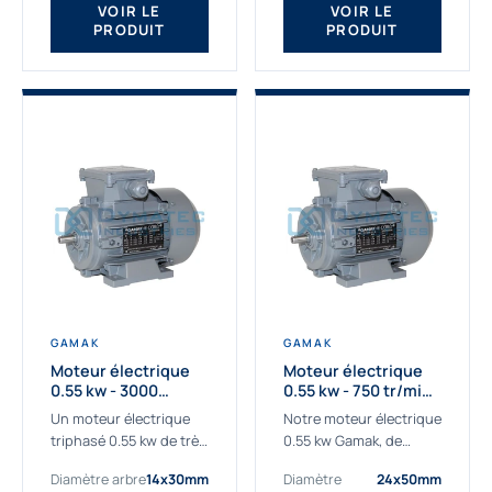
VOIR LE
VOIR LE
PRODUIT
PRODUIT
GAMAK
GAMAK
Moteur électrique
Moteur électrique
0.55 kw - 3000
0.55 kw - 750 tr/min -
Tr/min - 230/400V -
230/400V - IE2
Un moteur électrique
Notre moteur électrique
IE2
triphasé 0.55 kw de très
0.55 kw Gamak, de
haute qualité adaptée à
qualité professionnelle,
Diamètre arbre
14x30mm
Diamètre
24x50mm
vos applications les
adapté à toutes les