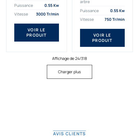
arbre
plus exigeantes.
applications. Nous
Puissance
0.55 Kw
Notre moteur électrique
déterminons,
Puissance
0.55 Kw
Vitesse
3000 Tr/min
triphasé 0.55
assemblons et
Vitesse
750 Tr/min
kw Gamak...
fournissons
des moteurs
VOIR LE
PRODUIT
VOIR LE
asynchrones depuis
PRODUIT
de...
Affichage de 24/318
Charger plus
AVIS CLIENTS