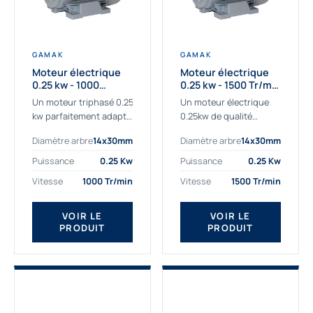
GAMAK
GAMAK
Moteur électrique
Moteur électrique
0.25 kw - 1000
0.25 kw - 1500 Tr/min
Tr/min - 230/400V -
- 230/400V - IE2
Un moteur triphasé 0.25
Un moteur électrique
IE2
kw parfaitement adapté
0.25kw de qualité
aux applications
destiné aux
Diamètre arbre
14x30mm
Diamètre arbre
14x30mm
sévères. Notre
professionnels. Notre
important stock de
gamme de moteurs
Puissance
0.25 Kw
Puissance
0.25 Kw
moteurs asynchrones
électriques Gamak a été
Vitesse
1000 Tr/min
Vitesse
1500 Tr/min
permet de livrer
sélectionné pour la très
rapidement tous types
haute...
de moteurs.
VOIR LE
VOIR LE
PRODUIT
PRODUIT
Ce moteur...