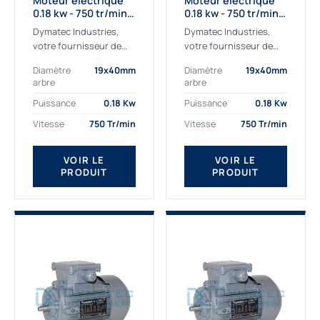
Moteur électrique
Moteur électrique
0.18 kw - 750 tr/min -
0.18 kw - 750 tr/min -
230/400V - IE2
230/400V - IE3
Dymatec Industries,
Dymatec Industries,
votre fournisseur de
votre fournisseur de
moteur électrique 0.18
moteur électrique 0.18
Diamètre
19x40mm
Diamètre
19x40mm
kw. Dymatec Industries
kw. Dymatec Industries
arbre
arbre
vous propose le moteur
vous propose le moteur
électrique 0.18 kw, un
électrique 0.18 kw, un
Puissance
0.18 Kw
Puissance
0.18 Kw
moteur de
moteur de qualité...
Vitesse
750 Tr/min
Vitesse
750 Tr/min
qualité Gamak...
VOIR LE
VOIR LE
PRODUIT
PRODUIT