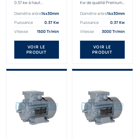
0.37 kw à haut
Kw de qualité Premium,
rendement destiné aux
le bon choix pour votre
Diamètre arbre
14x30mm
Diamètre arbre
14x30mm
applications les plus
application. Notre
exigeantes.
gamme de moteurs
Puissance
0.37 Kw
Puissance
0.37 Kw
Notre moteur 0.37
électriques Gamak est
Vitesse
1500 Tr/min
Vitesse
3000 Tr/min
kw de référence
exclusivement
AGM2EL 71 M 4b...
fabriquée...
VOIR LE
VOIR LE
PRODUIT
PRODUIT