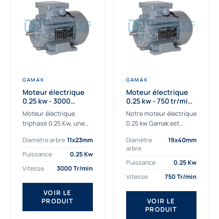
GAMAK
GAMAK
Moteur électrique
Moteur électrique
0.25 kw - 3000
0.25 kw - 750 tr/min -
Tr/min - 230/400V -
230/400V - IE2
Moteur électrique
Notre moteur électrique
IE2
triphasé 0.25 Kw, une
0.25 kw Gamak est
qualité premium
parfaitement adapté
Diamètre arbre
11x23mm
Diamètre
19x40mm
adaptée à tous types
aux applications
arbre
de machines.
sévères. Nous
Puissance
0.25 Kw
Le moteur électrique
déterminons,
Puissance
0.25 Kw
Vitesse
3000 Tr/min
triphasé 0.25 Kw Gamak
assemblons et
Vitesse
750 Tr/min
à haut rendement...
fournissons
des moteurs
VOIR LE
PRODUIT
VOIR LE
asynchrones depuis de
PRODUIT
nombreuses années....