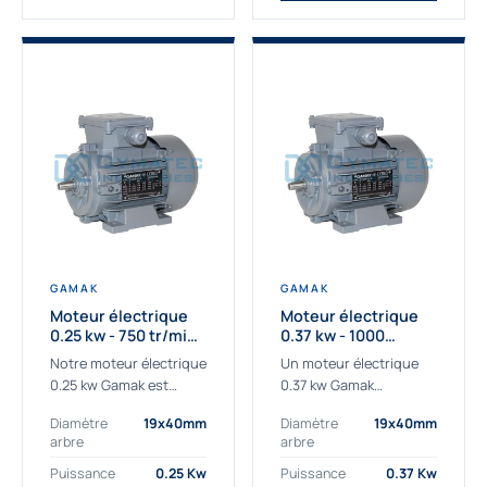
GAMAK
GAMAK
Moteur électrique
Moteur électrique
0.25 kw - 750 tr/min -
0.37 kw - 1000
230/400V - IE3
Tr/min - 230/400V -
Notre moteur électrique
Un moteur électrique
IE2
0.25 kw Gamak est
0.37 kw Gamak
parfaitement adapté
parfaitement adapté
Diamètre
19x40mm
Diamètre
19x40mm
aux applications
aux applications
arbre
arbre
sévères. Nous
industrielles.
déterminons,
Commander un moteur
Puissance
0.25 Kw
Puissance
0.37 Kw