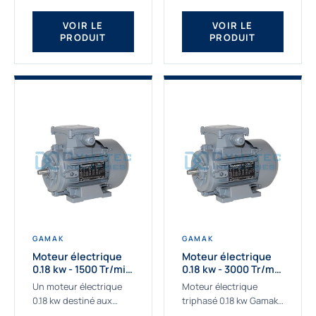
qualité Gamak...
fournissons des
moteurs asynchrones
VOIR LE
VOIR LE
PRODUIT
PRODUIT
depuis de
nombreuses...
GAMAK
GAMAK
Moteur électrique
Moteur électrique
0.18 kw - 1500 Tr/min
0.18 kw - 3000 Tr/min
- 230/400V - IE2
- 230/400V - IE2
Un moteur électrique
Moteur électrique
0.18 kw destiné aux
triphasé 0.18 kw Gamak,
applications les plus
La qualité