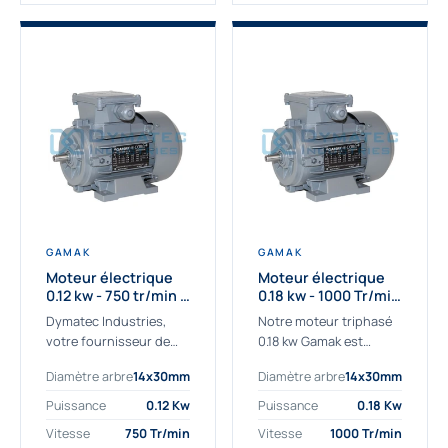
GAMAK
GAMAK
Moteur électrique
Moteur électrique
0.12 kw - 750 tr/min -
0.18 kw - 1000 Tr/min
230/400V - IE2
- 230/400V - IE2
Dymatec Industries,
Notre moteur triphasé
votre fournisseur de
0.18 kw Gamak est
moteur électrique 0.12
parfaitement adapté
Diamètre arbre
14x30mm
Diamètre arbre
14x30mm
kw. Dymatec Industries
aux applications
vous propose le moteur
sévères. Nous
Puissance
0.12 Kw
Puissance
0.18 Kw
électrique 0.12 kw, un
déterminons,
Vitesse
750 Tr/min
Vitesse
1000 Tr/min
moteur de
assemblons et