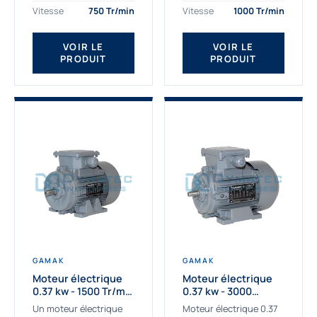
assemblons et
Gamak c’est choisir un
Vitesse
750 Tr/min
Vitesse
1000 Tr/min
fournissons
produit de très haute
des moteurs
qualité....
VOIR LE
VOIR LE
asynchrones depuis de
PRODUIT
PRODUIT
nombreuses années....
GAMAK
GAMAK
Moteur électrique
Moteur électrique
0.37 kw - 1500 Tr/min
0.37 kw - 3000
- 230/400V - IE2
Tr/min - 230/400V -
Un moteur électrique
Moteur électrique 0.37
IE2