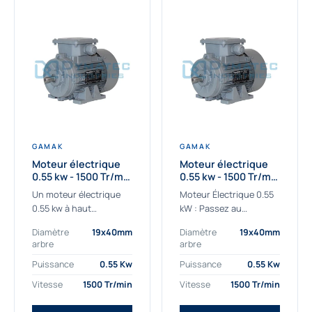
GAMAK
GAMAK
Moteur électrique
Moteur électrique
0.55 kw - 1500 Tr/min
0.55 kw - 1500 Tr/min
- 230/400V - IE2
- 230/400V -
Un moteur électrique
Moteur Électrique 0.55
Rendement IE4
0.55 kw à haut
kW : Passez au
rendement destiné aux
rendement Premium IE4
Diamètre
19x40mm
Diamètre
19x40mm
applications les plus
Découvrez notre
arbre
arbre
exigeantes.
moteur électrique 0.55
Notre moteur électrique
kW de nouvelle
Puissance
0.55 Kw
Puissance
0.55 Kw
0.55 kw de référence
génération, conçu pour
Vitesse
1500 Tr/min
Vitesse
1500 Tr/min
AGM2EL 80 M 4a...
les...