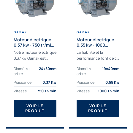
GAMAK
GAMAK
Moteur électrique
Moteur électrique
0.37 kw - 750 tr/min -
0.55 kw - 1000
230/400V - IE3
Tr/min - 230/400V -
Notre moteur électrique
La fiabilité et la
IE2
0.37 kw Gamak est
performance font de ce
parfaitement adapté
moteur électrique
Diamètre
24x50mm
Diamètre
19x40mm
aux applications
0.55kw un
arbre
arbre
sévères. Nous
indispensable de votre
déterminons,
production. Ce moteur
Puissance
0.37 Kw
Puissance
0.55 Kw
assemblons et
triphasé 0.55 kw doit
Vitesse
750 Tr/min
Vitesse
1000 Tr/min
fournissons
être alimenté...
des moteurs
VOIR LE
VOIR LE
asynchrones depuis de
PRODUIT
PRODUIT
nombreuses années....