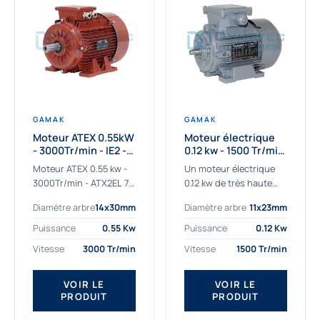
GAMAK
GAMAK
Moteur ATEX 0.55kW
Moteur électrique
- 3000Tr/min - IE2 -
0.12 kw - 1500 Tr/min
Zone 2/22 -
- 230/400V - IE2
Moteur ATEX 0.55 kw -
Un moteur électrique
Aluminium
3000Tr/min - ATX2EL 71
0.12 kw de très haute
M 2b : la solution fiable
qualité adaptée aux
Diamètre arbre
14x30mm
Diamètre arbre
11x23mm
pour les atmosphères
applications les plus
explosives Le moteur
sollicitées. Nous
Puissance
0.55 Kw
Puissance
0.12 Kw
ATEX...
déterminons et
Vitesse
3000 Tr/min
Vitesse
1500 Tr/min
fournissons des
moteurs électriques...
VOIR LE
VOIR LE
PRODUIT
PRODUIT