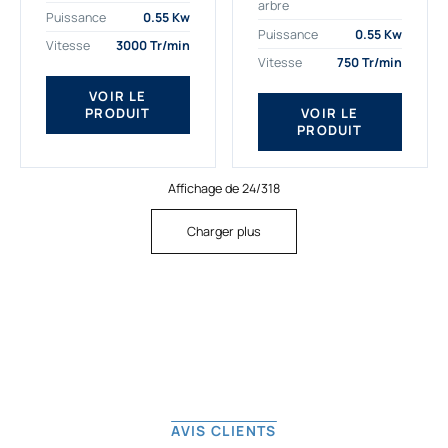
arbre
plus exigeantes.
applications. Nous
Puissance
0.55 Kw
Notre moteur électrique
déterminons,
Puissance
0.55 Kw
Vitesse
3000 Tr/min
triphasé 0.55
assemblons et
Vitesse
750 Tr/min
kw Gamak...
fournissons
des moteurs
VOIR LE
PRODUIT
VOIR LE
asynchrones depuis
PRODUIT
de...
Affichage de 24/318
Charger plus
AVIS CLIENTS