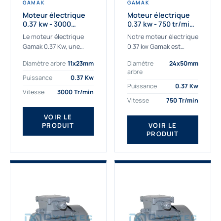
GAMAK
GAMAK
Moteur électrique
Moteur électrique
0.37 kw - 3000
0.37 kw - 750 tr/min -
Tr/min - 230/400v -
230/400V - IE2
Le moteur électrique
Notre moteur électrique
Taille 63 - IE2
Gamak 0.37 Kw, une
0.37 kw Gamak est
qualité premium
parfaitement adapté
Diamètre arbre
11x23mm
Diamètre
24x50mm
adaptée à tous types
aux applications
arbre
de machines. Le
sévères. Nous
Puissance
0.37 Kw
moteur électrique
déterminons,
Puissance
0.37 Kw
Vitesse
3000 Tr/min
triphasé 0.37Kw Gamak
assemblons et
Vitesse
750 Tr/min
à...
fournissons
des moteurs
VOIR LE
PRODUIT
VOIR LE
asynchrones depuis de
PRODUIT
nombreuses années....