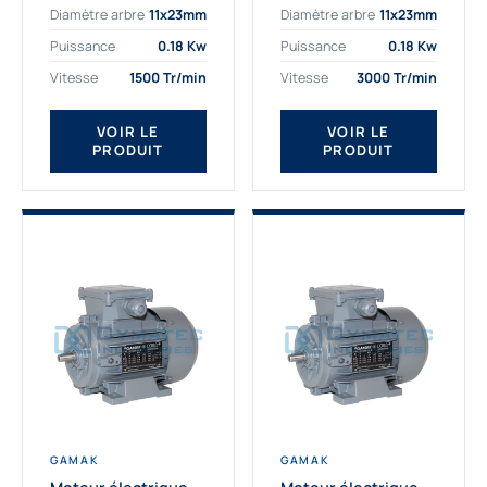
Diamètre arbre
11x23mm
Diamètre arbre
11x23mm
exigeantes. Fort de
professionnelle
nombreuses années
indispensable à vos
Puissance
0.18 Kw
Puissance
0.18 Kw
d’expérience dans la
équipements.
Vitesse
1500 Tr/min
Vitesse
3000 Tr/min
détermination et la
Fournisseur Français
fourniture...
des moteurs
électriques Gamak,
VOIR LE
VOIR LE
PRODUIT
PRODUIT
nous proposons
exclusivement des...
GAMAK
GAMAK