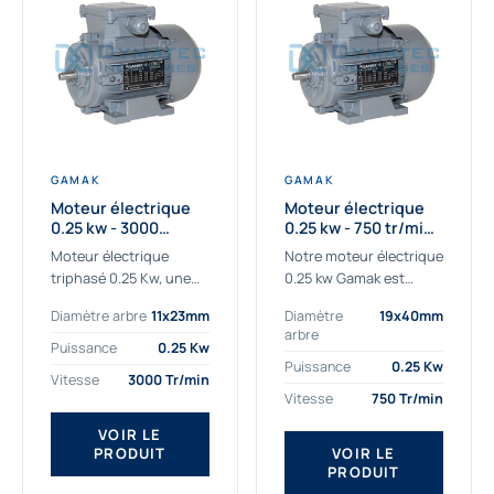
GAMAK
GAMAK
Moteur électrique
Moteur électrique
0.25 kw - 3000
0.25 kw - 750 tr/min -
Tr/min - 230/400V -
230/400V - IE2
Moteur électrique
Notre moteur électrique
IE2
triphasé 0.25 Kw, une
0.25 kw Gamak est
qualité premium
parfaitement adapté
Diamètre arbre
11x23mm
Diamètre
19x40mm
adaptée à tous types
aux applications
arbre
de machines.
sévères. Nous
Puissance
0.25 Kw
Le moteur électrique
déterminons,
Puissance
0.25 Kw
Vitesse
3000 Tr/min
triphasé 0.25 Kw Gamak
assemblons et
Vitesse
750 Tr/min
à haut rendement...
fournissons
des moteurs
VOIR LE
PRODUIT
VOIR LE
asynchrones depuis de
PRODUIT
nombreuses années....