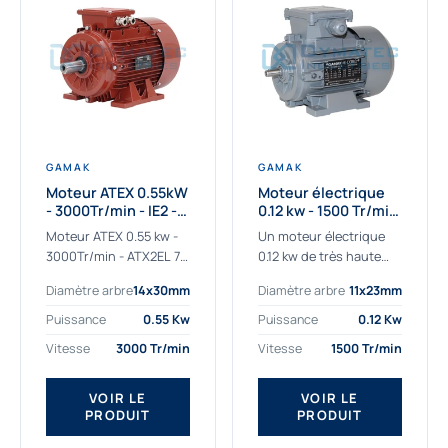
GAMAK
GAMAK
Moteur ATEX 0.55kW
Moteur électrique
- 3000Tr/min - IE2 -
0.12 kw - 1500 Tr/min
Zone 2/22 -
- 230/400V - IE2
Moteur ATEX 0.55 kw -
Un moteur électrique
Aluminium
3000Tr/min - ATX2EL 71
0.12 kw de très haute
M 2b : la solution fiable
qualité adaptée aux
Diamètre arbre
14x30mm
Diamètre arbre
11x23mm
pour les atmosphères
applications les plus
explosives Le moteur
sollicitées. Nous
Puissance
0.55 Kw
Puissance
0.12 Kw
ATEX...
déterminons et
Vitesse
3000 Tr/min
Vitesse
1500 Tr/min
fournissons des
moteurs électriques...
VOIR LE
VOIR LE
PRODUIT
PRODUIT