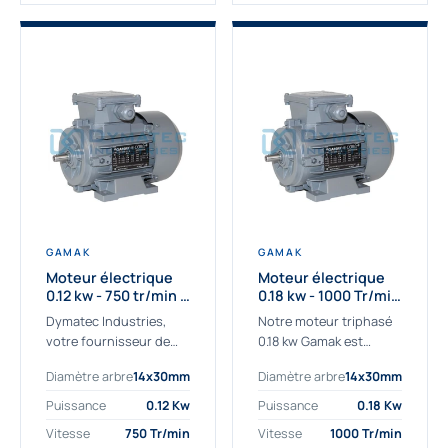
GAMAK
GAMAK
Moteur électrique
Moteur électrique
0.12 kw - 750 tr/min -
0.18 kw - 1000 Tr/min
230/400V - IE2
- 230/400V - IE2
Dymatec Industries,
Notre moteur triphasé
votre fournisseur de
0.18 kw Gamak est
moteur électrique 0.12
parfaitement adapté
Diamètre arbre
14x30mm
Diamètre arbre
14x30mm
kw. Dymatec Industries
aux applications
vous propose le moteur
sévères. Nous
Puissance
0.12 Kw
Puissance
0.18 Kw
électrique 0.12 kw, un
déterminons,
Vitesse
750 Tr/min
Vitesse
1000 Tr/min
moteur de
assemblons et