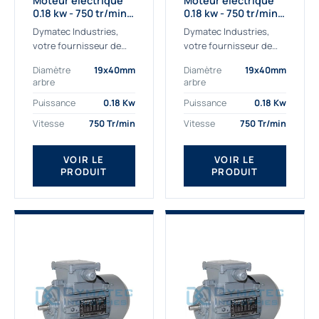
Moteur électrique
Moteur électrique
0.18 kw - 750 tr/min -
0.18 kw - 750 tr/min -
230/400V - IE2
230/400V - IE3
Dymatec Industries,
Dymatec Industries,
votre fournisseur de
votre fournisseur de
moteur électrique 0.18
moteur électrique 0.18
Diamètre
19x40mm
Diamètre
19x40mm
kw. Dymatec Industries
kw. Dymatec Industries
arbre
arbre
vous propose le moteur
vous propose le moteur
électrique 0.18 kw, un
électrique 0.18 kw, un
Puissance
0.18 Kw
Puissance
0.18 Kw
moteur de
moteur de qualité...
Vitesse
750 Tr/min
Vitesse
750 Tr/min
qualité Gamak...
VOIR LE
VOIR LE
PRODUIT
PRODUIT