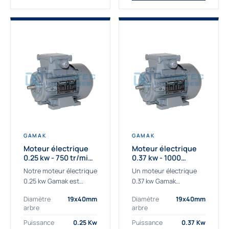
GAMAK
GAMAK
Moteur électrique
Moteur électrique
0.25 kw - 750 tr/min -
0.37 kw - 1000
230/400V - IE3
Tr/min - 230/400V -
Notre moteur électrique
Un moteur électrique
IE2
0.25 kw Gamak est
0.37 kw Gamak
parfaitement adapté
parfaitement adapté
Diamètre
19x40mm
Diamètre
19x40mm
aux applications
aux applications
arbre
arbre
sévères. Nous
industrielles.
déterminons,
Commander un moteur
Puissance
0.25 Kw
Puissance
0.37 Kw