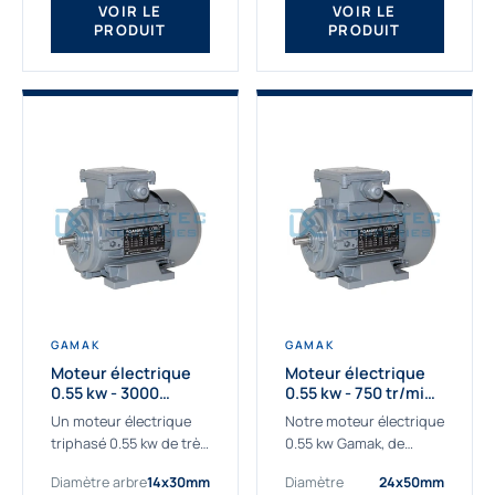
VOIR LE
VOIR LE
PRODUIT
PRODUIT
GAMAK
GAMAK
Moteur électrique
Moteur électrique
0.55 kw - 3000
0.55 kw - 750 tr/min -
Tr/min - 230/400V -
230/400V - IE2
Un moteur électrique
Notre moteur électrique
IE2
triphasé 0.55 kw de très
0.55 kw Gamak, de
haute qualité adaptée à
qualité professionnelle,
Diamètre arbre
14x30mm
Diamètre
24x50mm
vos applications les
adapté à toutes les