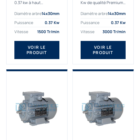
0.37 kw à haut
Kw de qualité Premium,
rendement destiné aux
le bon choix pour votre
Diamètre arbre
14x30mm
Diamètre arbre
14x30mm
applications les plus
application. Notre
exigeantes.
gamme de moteurs
Puissance
0.37 Kw
Puissance
0.37 Kw
Notre moteur 0.37
électriques Gamak est
Vitesse
1500 Tr/min
Vitesse
3000 Tr/min
kw de référence
exclusivement
AGM2EL 71 M 4b...
fabriquée...
VOIR LE
VOIR LE
PRODUIT
PRODUIT