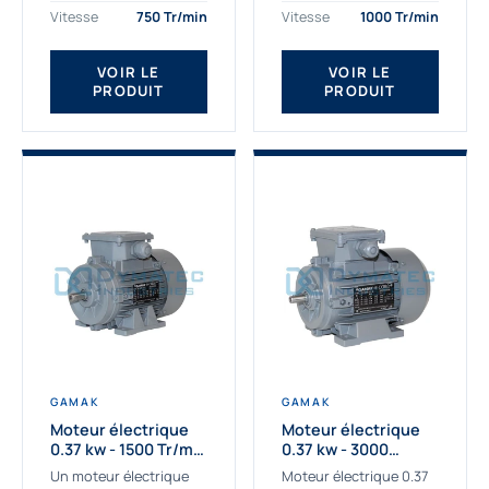
assemblons et
Gamak c’est choisir un
Vitesse
750 Tr/min
Vitesse
1000 Tr/min
fournissons
produit de très haute
des moteurs
qualité....
VOIR LE
VOIR LE
asynchrones depuis de
PRODUIT
PRODUIT
nombreuses années....
GAMAK
GAMAK
Moteur électrique
Moteur électrique
0.37 kw - 1500 Tr/min
0.37 kw - 3000
- 230/400V - IE2
Tr/min - 230/400V -
Un moteur électrique
Moteur électrique 0.37
IE2