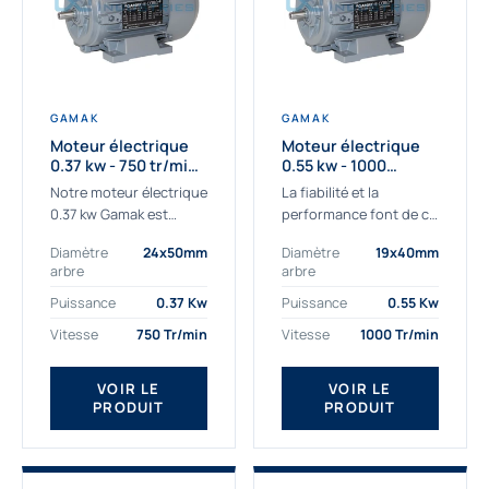
GAMAK
GAMAK
Moteur électrique
Moteur électrique
0.37 kw - 750 tr/min -
0.55 kw - 1000
230/400V - IE3
Tr/min - 230/400V -
Notre moteur électrique
La fiabilité et la
IE2
0.37 kw Gamak est
performance font de ce
parfaitement adapté
moteur électrique
Diamètre
24x50mm
Diamètre
19x40mm
aux applications
0.55kw un
arbre
arbre
sévères. Nous
indispensable de votre
déterminons,
production. Ce moteur
Puissance
0.37 Kw
Puissance
0.55 Kw
assemblons et
triphasé 0.55 kw doit
Vitesse
750 Tr/min
Vitesse
1000 Tr/min
fournissons
être alimenté...
des moteurs
VOIR LE
VOIR LE
asynchrones depuis de
PRODUIT
PRODUIT
nombreuses années....