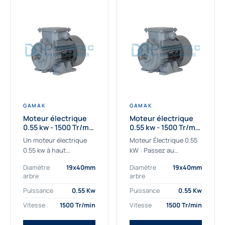
GAMAK
GAMAK
Moteur électrique
Moteur électrique
0.55 kw - 1500 Tr/min
0.55 kw - 1500 Tr/min
- 230/400V - IE2
- 230/400V -
Un moteur électrique
Moteur Électrique 0.55
Rendement IE4
0.55 kw à haut
kW : Passez au
rendement destiné aux
rendement Premium IE4
Diamètre
19x40mm
Diamètre
19x40mm
applications les plus
Découvrez notre
arbre
arbre
exigeantes.
moteur électrique 0.55
Notre moteur électrique
kW de nouvelle
Puissance
0.55 Kw
Puissance
0.55 Kw
0.55 kw de référence
génération, conçu pour
Vitesse
1500 Tr/min
Vitesse
1500 Tr/min
AGM2EL 80 M 4a...
les...