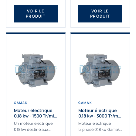
qualité Gamak...
fournissons des
moteurs asynchrones
VOIR LE
VOIR LE
PRODUIT
PRODUIT
depuis de
nombreuses...
GAMAK
GAMAK
Moteur électrique
Moteur électrique
0.18 kw - 1500 Tr/min
0.18 kw - 3000 Tr/min
- 230/400V - IE2
- 230/400V - IE2
Un moteur électrique
Moteur électrique
0.18 kw destiné aux
triphasé 0.18 kw Gamak,
applications les plus
La qualité