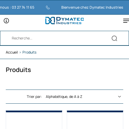
: 03 27 74 11 65
Bienvenue chez Dymatec Industries
M
Accueil
›
Produits
Produits
Trier par: