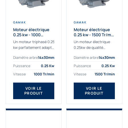
GAMAK
GAMAK
Moteur électrique
Moteur électrique
0.25 kw - 1000
0.25 kw - 1500 Tr/min
Tr/min - 230/400V -
- 230/400V - IE2
Un moteur triphasé 0.25
Un moteur électrique
IE2
kw parfaitement adapté
0.25kw de qualité
aux applications
destiné aux
Diamètre arbre
14x30mm
Diamètre arbre
14x30mm
sévères. Notre
professionnels. Notre
important stock de
gamme de moteurs
Puissance
0.25 Kw
Puissance
0.25 Kw
moteurs asynchrones
électriques Gamak a été
Vitesse
1000 Tr/min
Vitesse
1500 Tr/min
permet de livrer
sélectionné pour la très
rapidement tous types
haute...
de moteurs.
VOIR LE
VOIR LE
PRODUIT
PRODUIT
Ce moteur...