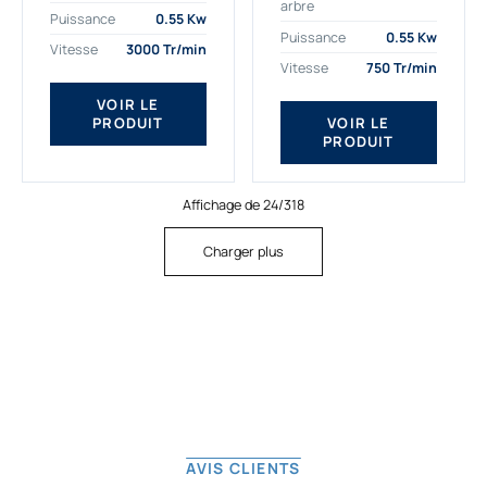
arbre
plus exigeantes.
applications. Nous
Puissance
0.55 Kw
Notre moteur électrique
déterminons,
Puissance
0.55 Kw
Vitesse
3000 Tr/min
triphasé 0.55
assemblons et
Vitesse
750 Tr/min
kw Gamak...
fournissons
des moteurs
VOIR LE
PRODUIT
VOIR LE
asynchrones depuis
PRODUIT
de...
Affichage de 24/318
Charger plus
AVIS CLIENTS