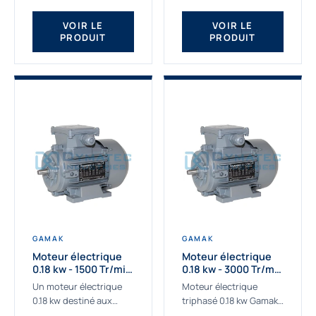
qualité Gamak...
fournissons des
moteurs asynchrones
VOIR LE
VOIR LE
PRODUIT
PRODUIT
depuis de
nombreuses...
GAMAK
GAMAK
Moteur électrique
Moteur électrique
0.18 kw - 1500 Tr/min
0.18 kw - 3000 Tr/min
- 230/400V - IE2
- 230/400V - IE2
Un moteur électrique
Moteur électrique
0.18 kw destiné aux
triphasé 0.18 kw Gamak,
applications les plus
La qualité