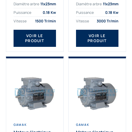
Diamètre arbre
11x23mm
Diamètre arbre
11x23mm
exigeantes. Fort de
professionnelle
nombreuses années
indispensable à vos
Puissance
0.18 Kw
Puissance
0.18 Kw
d’expérience dans la
équipements.
Vitesse
1500 Tr/min
Vitesse
3000 Tr/min
détermination et la
Fournisseur Français
fourniture...
des moteurs
électriques Gamak,
VOIR LE
VOIR LE
PRODUIT
PRODUIT
nous proposons
exclusivement des...
GAMAK
GAMAK