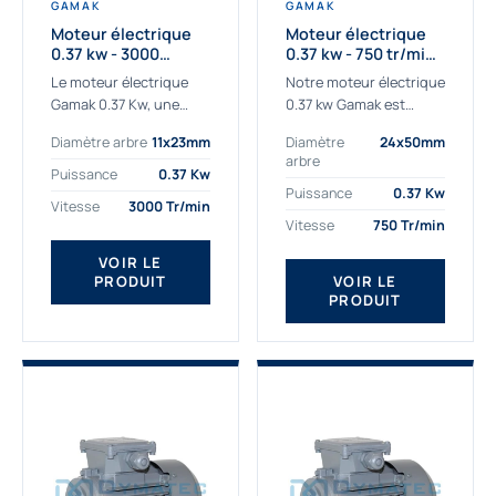
GAMAK
GAMAK
Moteur électrique
Moteur électrique
0.37 kw - 3000
0.37 kw - 750 tr/min -
Tr/min - 230/400v -
230/400V - IE2
Le moteur électrique
Notre moteur électrique
Taille 63 - IE2
Gamak 0.37 Kw, une
0.37 kw Gamak est
qualité premium
parfaitement adapté
Diamètre arbre
11x23mm
Diamètre
24x50mm
adaptée à tous types
aux applications
arbre
de machines. Le
sévères. Nous
Puissance
0.37 Kw
moteur électrique
déterminons,
Puissance
0.37 Kw
Vitesse
3000 Tr/min
triphasé 0.37Kw Gamak
assemblons et
Vitesse
750 Tr/min
à...
fournissons
des moteurs
VOIR LE
PRODUIT
VOIR LE
asynchrones depuis de
PRODUIT
nombreuses années....