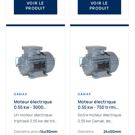
VOIR LE
VOIR LE
PRODUIT
PRODUIT
GAMAK
GAMAK
Moteur électrique
Moteur électrique
0.55 kw - 3000
0.55 kw - 750 tr/min -
Tr/min - 230/400V -
230/400V - IE2
Un moteur électrique
Notre moteur électrique
IE2
triphasé 0.55 kw de très
0.55 kw Gamak, de
haute qualité adaptée à
qualité professionnelle,
Diamètre arbre
14x30mm
Diamètre
24x50mm
vos applications les
adapté à toutes les