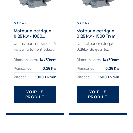
GAMAK
GAMAK
Moteur électrique
Moteur électrique
0.25 kw - 1000
0.25 kw - 1500 Tr/min
Tr/min - 230/400V -
- 230/400V - IE2
Un moteur triphasé 0.25
Un moteur électrique
IE2
kw parfaitement adapté
0.25kw de qualité
aux applications
destiné aux
Diamètre arbre
14x30mm
Diamètre arbre
14x30mm
sévères. Notre
professionnels. Notre
important stock de
gamme de moteurs
Puissance
0.25 Kw
Puissance
0.25 Kw
moteurs asynchrones
électriques Gamak a été
Vitesse
1000 Tr/min
Vitesse
1500 Tr/min
permet de livrer
sélectionné pour la très
rapidement tous types
haute...
de moteurs.
VOIR LE
VOIR LE
PRODUIT
PRODUIT
Ce moteur...