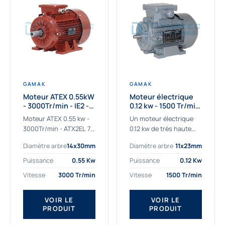
GAMAK
GAMAK
Moteur ATEX 0.55kW
Moteur électrique
- 3000Tr/min - IE2 -
0.12 kw - 1500 Tr/min
Zone 2/22 -
- 230/400V - IE2
Moteur ATEX 0.55 kw -
Un moteur électrique
Aluminium
3000Tr/min - ATX2EL 71
0.12 kw de très haute
M 2b : la solution fiable
qualité adaptée aux
Diamètre arbre
14x30mm
Diamètre arbre
11x23mm
pour les atmosphères
applications les plus
explosives Le moteur
sollicitées. Nous
Puissance
0.55 Kw
Puissance
0.12 Kw
ATEX...
déterminons et
Vitesse
3000 Tr/min
Vitesse
1500 Tr/min
fournissons des
moteurs électriques...
VOIR LE
VOIR LE
PRODUIT
PRODUIT