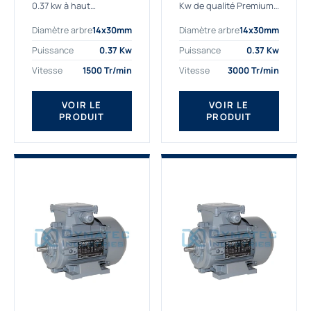
0.37 kw à haut
Kw de qualité Premium,
rendement destiné aux
le bon choix pour votre
Diamètre arbre
14x30mm
Diamètre arbre
14x30mm
applications les plus
application. Notre
exigeantes.
gamme de moteurs
Puissance
0.37 Kw
Puissance
0.37 Kw
Notre moteur 0.37
électriques Gamak est
Vitesse
1500 Tr/min
Vitesse
3000 Tr/min
kw de référence
exclusivement
AGM2EL 71 M 4b...
fabriquée...
VOIR LE
VOIR LE
PRODUIT
PRODUIT