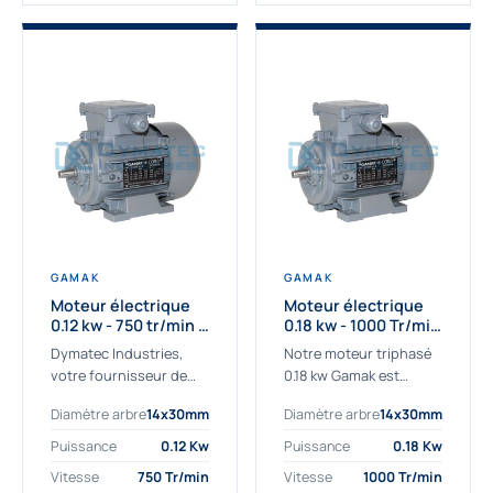
GAMAK
GAMAK
Moteur électrique
Moteur électrique
0.12 kw - 750 tr/min -
0.18 kw - 1000 Tr/min
230/400V - IE2
- 230/400V - IE2
Dymatec Industries,
Notre moteur triphasé
votre fournisseur de
0.18 kw Gamak est
moteur électrique 0.12
parfaitement adapté
Diamètre arbre
14x30mm
Diamètre arbre
14x30mm
kw. Dymatec Industries
aux applications
vous propose le moteur
sévères. Nous
Puissance
0.12 Kw
Puissance
0.18 Kw
électrique 0.12 kw, un
déterminons,
Vitesse
750 Tr/min
Vitesse
1000 Tr/min
moteur de
assemblons et