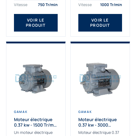
assemblons et
Gamak c’est choisir un
Vitesse
750 Tr/min
Vitesse
1000 Tr/min
fournissons
produit de très haute
des moteurs
qualité....
VOIR LE
VOIR LE
asynchrones depuis de
PRODUIT
PRODUIT
nombreuses années....
GAMAK
GAMAK
Moteur électrique
Moteur électrique
0.37 kw - 1500 Tr/min
0.37 kw - 3000
- 230/400V - IE2
Tr/min - 230/400V -
Un moteur électrique
Moteur électrique 0.37
IE2