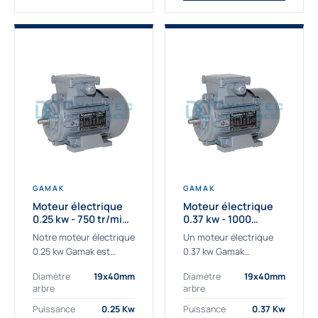
GAMAK
GAMAK
Moteur électrique
Moteur électrique
0.25 kw - 750 tr/min -
0.37 kw - 1000
230/400V - IE3
Tr/min - 230/400V -
Notre moteur électrique
Un moteur électrique
IE2
0.25 kw Gamak est
0.37 kw Gamak
parfaitement adapté
parfaitement adapté
Diamètre
19x40mm
Diamètre
19x40mm
aux applications
aux applications
arbre
arbre
sévères. Nous
industrielles.
déterminons,
Commander un moteur
Puissance
0.25 Kw
Puissance
0.37 Kw