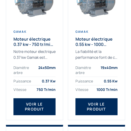
GAMAK
GAMAK
Moteur électrique
Moteur électrique
0.37 kw - 750 tr/min -
0.55 kw - 1000
230/400V - IE3
Tr/min - 230/400V -
Notre moteur électrique
La fiabilité et la
IE2
0.37 kw Gamak est
performance font de ce
parfaitement adapté
moteur électrique
Diamètre
24x50mm
Diamètre
19x40mm
aux applications
0.55kw un
arbre
arbre
sévères. Nous
indispensable de votre
déterminons,
production. Ce moteur
Puissance
0.37 Kw
Puissance
0.55 Kw
assemblons et
triphasé 0.55 kw doit
Vitesse
750 Tr/min
Vitesse
1000 Tr/min
fournissons
être alimenté...
des moteurs
VOIR LE
VOIR LE
asynchrones depuis de
PRODUIT
PRODUIT
nombreuses années....