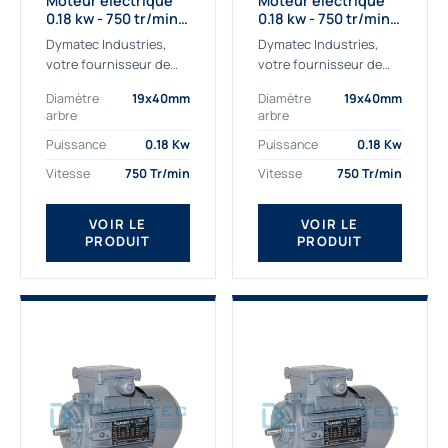
Moteur électrique
Moteur électrique
0.18 kw - 750 tr/min -
0.18 kw - 750 tr/min -
230/400V - IE2
230/400V - IE3
Dymatec Industries,
Dymatec Industries,
votre fournisseur de
votre fournisseur de
moteur électrique 0.18
moteur électrique 0.18
Diamètre
19x40mm
Diamètre
19x40mm
kw. Dymatec Industries
kw. Dymatec Industries
arbre
arbre
vous propose le moteur
vous propose le moteur
électrique 0.18 kw, un
électrique 0.18 kw, un
Puissance
0.18 Kw
Puissance
0.18 Kw
moteur de
moteur de qualité...
Vitesse
750 Tr/min
Vitesse
750 Tr/min
qualité Gamak...
VOIR LE
VOIR LE
PRODUIT
PRODUIT