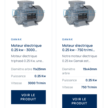
GAMAK
GAMAK
Moteur électrique
Moteur électrique
0.25 kw - 3000
0.25 kw - 750 tr/min -
Tr/min - 230/400V -
230/400V - IE2
Moteur électrique
Notre moteur électrique
IE2
triphasé 0.25 Kw, une
0.25 kw Gamak est
qualité premium
parfaitement adapté
Diamètre arbre
11x23mm
Diamètre
19x40mm
adaptée à tous types
aux applications
arbre
de machines.
sévères. Nous
Puissance
0.25 Kw
Le moteur électrique
déterminons,
Puissance
0.25 Kw
Vitesse
3000 Tr/min
triphasé 0.25 Kw Gamak
assemblons et
Vitesse
750 Tr/min
à haut rendement...
fournissons
des moteurs
VOIR LE
PRODUIT
VOIR LE
asynchrones depuis de
PRODUIT
nombreuses années....