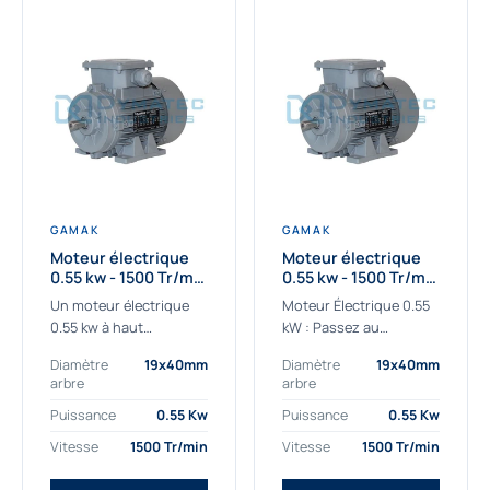
GAMAK
GAMAK
Moteur électrique
Moteur électrique
0.55 kw - 1500 Tr/min
0.55 kw - 1500 Tr/min
- 230/400V - IE2
- 230/400V -
Un moteur électrique
Moteur Électrique 0.55
Rendement IE4
0.55 kw à haut
kW : Passez au
rendement destiné aux
rendement Premium IE4
Diamètre
19x40mm
Diamètre
19x40mm
applications les plus
Découvrez notre
arbre
arbre
exigeantes.
moteur électrique 0.55
Notre moteur électrique
kW de nouvelle
Puissance
0.55 Kw
Puissance
0.55 Kw
0.55 kw de référence
génération, conçu pour
Vitesse
1500 Tr/min
Vitesse
1500 Tr/min
AGM2EL 80 M 4a...
les...