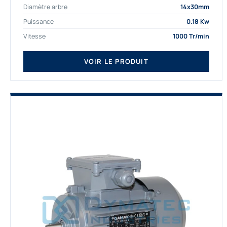
Diamètre arbre
14x30mm
depuis de nombreuses...
Puissance
0.18 Kw
Vitesse
1000 Tr/min
VOIR LE PRODUIT