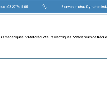
 74 11 65
Bienvenue chez Dymatec Industries
urs mécaniques
Motoréducteurs électriques
Variateurs de fréqu