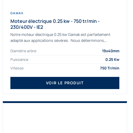
GAMAK
Moteur électrique 0.25 kw - 750 tr/min -
230/400V - IE2
Notre moteur électrique 0.25 kw Gamak est parfaitement
adapté aux applications sévères. Nous déterminons,
assemblons et fournissons des moteurs
Diamètre arbre
19x40mm
asynchrones depuis de nombreuses années....
Puissance
0.25 Kw
Vitesse
750 Tr/min
VOIR LE PRODUIT