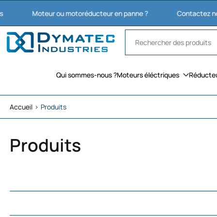
Aller
Moteur ou motoréducteur en panne ?
Contactez nous : 03 27
au
contenu
Qui sommes-nous ?
Moteurs éléctriques
Réducte
Accueil
›
Produits
Produits