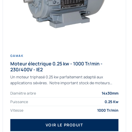
GAMAK
Moteur électrique 0.25 kw - 1000 Tr/min -
230/400V - IE2
Un moteur triphasé 0.25 kw parfaitement adapté aux
applications sévères. Notre important stock de moteurs
asynchrones permet de livrer rapidement tous types de
Diamètre arbre
14x30mm
moteurs. Ce moteur...
Puissance
0.25 Kw
Vitesse
1000 Tr/min
VOIR LE PRODUIT