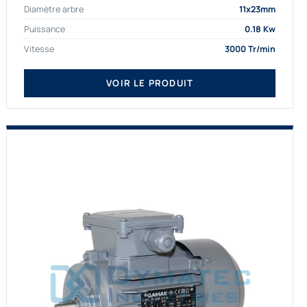
Diamètre arbre
11x23mm
proposons exclusivement des...
Puissance
0.18 Kw
Vitesse
3000 Tr/min
VOIR LE PRODUIT