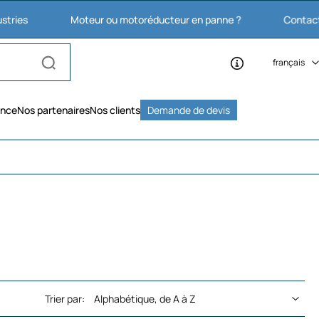
Moteur ou motoréducteur en panne ?
Contactez nous : 
français
ence
Nos partenaires
Nos clients
Demande de devis
Trier par: