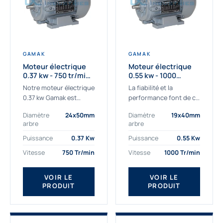
GAMAK
GAMAK
Moteur électrique
Moteur électrique
0.37 kw - 750 tr/min -
0.55 kw - 1000
230/400V - IE3
Tr/min - 230/400V -
Notre moteur électrique
La fiabilité et la
IE2
0.37 kw Gamak est
performance font de ce
parfaitement adapté
moteur électrique
Diamètre
24x50mm
Diamètre
19x40mm
aux applications
0.55kw un
arbre
arbre
sévères. Nous
indispensable de votre
déterminons,
production. Ce moteur
Puissance
0.37 Kw
Puissance
0.55 Kw
assemblons et
triphasé 0.55 kw doit
Vitesse
750 Tr/min
Vitesse
1000 Tr/min
fournissons
être alimenté...
des moteurs
VOIR LE
VOIR LE
asynchrones depuis de
PRODUIT
PRODUIT
nombreuses années....