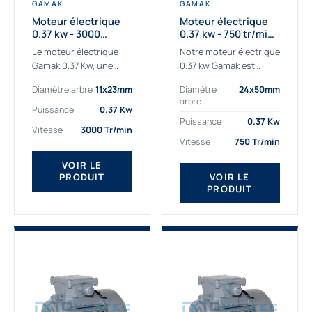
GAMAK
GAMAK
Moteur électrique
Moteur électrique
0.37 kw - 3000
0.37 kw - 750 tr/min -
Tr/min - 230/400v -
230/400V - IE2
Le moteur électrique
Notre moteur électrique
Taille 63 - IE2
Gamak 0.37 Kw, une
0.37 kw Gamak est
qualité premium
parfaitement adapté
Diamètre arbre
11x23mm
Diamètre
24x50mm
adaptée à tous types
aux applications
arbre
de machines. Le
sévères. Nous
Puissance
0.37 Kw
moteur électrique
déterminons,
Puissance
0.37 Kw
Vitesse
3000 Tr/min
triphasé 0.37Kw Gamak
assemblons et
Vitesse
750 Tr/min
à...
fournissons
des moteurs
VOIR LE
PRODUIT
VOIR LE
asynchrones depuis de
PRODUIT
nombreuses années....