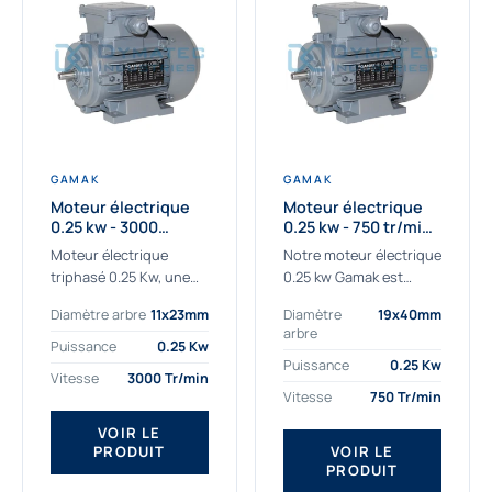
GAMAK
GAMAK
Moteur électrique
Moteur électrique
0.25 kw - 3000
0.25 kw - 750 tr/min -
Tr/min - 230/400V -
230/400V - IE2
Moteur électrique
Notre moteur électrique
IE2
triphasé 0.25 Kw, une
0.25 kw Gamak est
qualité premium
parfaitement adapté
Diamètre arbre
11x23mm
Diamètre
19x40mm
adaptée à tous types
aux applications
arbre
de machines.
sévères. Nous
Puissance
0.25 Kw
Le moteur électrique
déterminons,
Puissance
0.25 Kw
Vitesse
3000 Tr/min
triphasé 0.25 Kw Gamak
assemblons et
Vitesse
750 Tr/min
à haut rendement...
fournissons
des moteurs
VOIR LE
PRODUIT
VOIR LE
asynchrones depuis de
PRODUIT
nombreuses années....