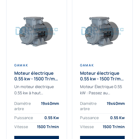
GAMAK
GAMAK
Moteur électrique
Moteur électrique
0.55 kw - 1500 Tr/min
0.55 kw - 1500 Tr/min
- 230/400V - IE2
- 230/400V -
Un moteur électrique
Moteur Électrique 0.55
Rendement IE4
0.55 kw à haut
kW : Passez au
rendement destiné aux
rendement Premium IE4
Diamètre
19x40mm
Diamètre
19x40mm
applications les plus
Découvrez notre
arbre
arbre
exigeantes.
moteur électrique 0.55
Notre moteur électrique
kW de nouvelle
Puissance
0.55 Kw
Puissance
0.55 Kw
0.55 kw de référence
génération, conçu pour
Vitesse
1500 Tr/min
Vitesse
1500 Tr/min
AGM2EL 80 M 4a...
les...