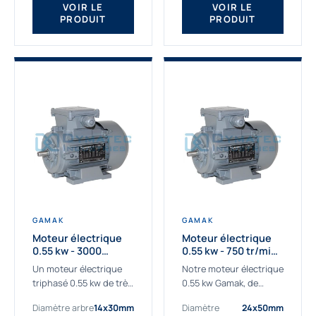
VOIR LE
VOIR LE
PRODUIT
PRODUIT
GAMAK
GAMAK
Moteur électrique
Moteur électrique
0.55 kw - 3000
0.55 kw - 750 tr/min -
Tr/min - 230/400V -
230/400V - IE2
Un moteur électrique
Notre moteur électrique
IE2
triphasé 0.55 kw de très
0.55 kw Gamak, de
haute qualité adaptée à
qualité professionnelle,
Diamètre arbre
14x30mm
Diamètre
24x50mm
vos applications les
adapté à toutes les