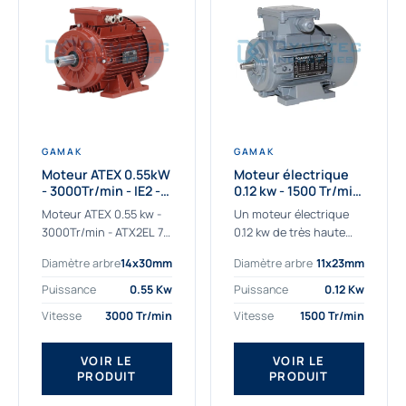
GAMAK
GAMAK
Moteur ATEX 0.55kW
Moteur électrique
- 3000Tr/min - IE2 -
0.12 kw - 1500 Tr/min
Zone 2/22 -
- 230/400V - IE2
Moteur ATEX 0.55 kw -
Un moteur électrique
Aluminium
3000Tr/min - ATX2EL 71
0.12 kw de très haute
M 2b : la solution fiable
qualité adaptée aux
Diamètre arbre
14x30mm
Diamètre arbre
11x23mm
pour les atmosphères
applications les plus
explosives Le moteur
sollicitées. Nous
Puissance
0.55 Kw
Puissance
0.12 Kw
ATEX...
déterminons et
Vitesse
3000 Tr/min
Vitesse
1500 Tr/min
fournissons des
moteurs électriques...
VOIR LE
VOIR LE
PRODUIT
PRODUIT