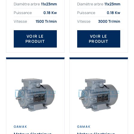
Diamètre arbre
11x23mm
Diamètre arbre
11x23mm
exigeantes. Fort de
professionnelle
nombreuses années
indispensable à vos
Puissance
0.18 Kw
Puissance
0.18 Kw
d’expérience dans la
équipements.
Vitesse
1500 Tr/min
Vitesse
3000 Tr/min
détermination et la
Fournisseur Français
fourniture...
des moteurs
électriques Gamak,
VOIR LE
VOIR LE
PRODUIT
PRODUIT
nous proposons
exclusivement des...
GAMAK
GAMAK