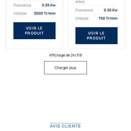
arbre
plus exigeantes.
applications. Nous
Puissance
0.55 Kw
Notre moteur électrique
déterminons,
Puissance
0.55 Kw
Vitesse
3000 Tr/min
triphasé 0.55
assemblons et
Vitesse
750 Tr/min
kw Gamak...
fournissons
des moteurs
VOIR LE
PRODUIT
VOIR LE
asynchrones depuis
PRODUIT
de...
Affichage de 24/318
Charger plus
AVIS CLIENTS