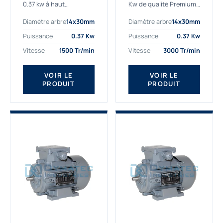
0.37 kw à haut
Kw de qualité Premium,
rendement destiné aux
le bon choix pour votre
Diamètre arbre
14x30mm
Diamètre arbre
14x30mm
applications les plus
application. Notre
exigeantes.
gamme de moteurs
Puissance
0.37 Kw
Puissance
0.37 Kw
Notre moteur 0.37
électriques Gamak est
Vitesse
1500 Tr/min
Vitesse
3000 Tr/min
kw de référence
exclusivement
AGM2EL 71 M 4b...
fabriquée...
VOIR LE
VOIR LE
PRODUIT
PRODUIT