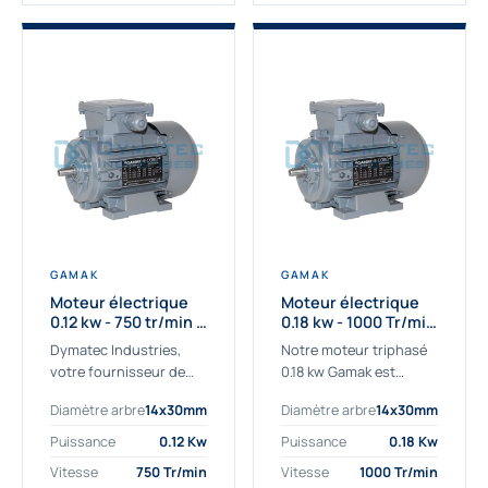
GAMAK
GAMAK
Moteur électrique
Moteur électrique
0.12 kw - 750 tr/min -
0.18 kw - 1000 Tr/min
230/400V - IE2
- 230/400V - IE2
Dymatec Industries,
Notre moteur triphasé
votre fournisseur de
0.18 kw Gamak est
moteur électrique 0.12
parfaitement adapté
Diamètre arbre
14x30mm
Diamètre arbre
14x30mm
kw. Dymatec Industries
aux applications
vous propose le moteur
sévères. Nous
Puissance
0.12 Kw
Puissance
0.18 Kw
électrique 0.12 kw, un
déterminons,
Vitesse
750 Tr/min
Vitesse
1000 Tr/min
moteur de
assemblons et