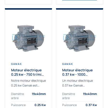
GAMAK
GAMAK
Moteur électrique
Moteur électrique
0.25 kw - 750 tr/min -
0.37 kw - 1000
230/400V - IE3
Tr/min - 230/400V -
Notre moteur électrique
Un moteur électrique
IE2
0.25 kw Gamak est
0.37 kw Gamak
parfaitement adapté
parfaitement adapté
Diamètre
19x40mm
Diamètre
19x40mm
aux applications
aux applications
arbre
arbre
sévères. Nous
industrielles.
déterminons,
Commander un moteur
Puissance
0.25 Kw
Puissance
0.37 Kw