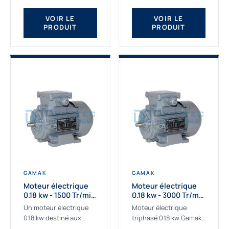
qualité Gamak...
fournissons des
moteurs asynchrones
VOIR LE
VOIR LE
PRODUIT
PRODUIT
depuis de
nombreuses...
GAMAK
GAMAK
Moteur électrique
Moteur électrique
0.18 kw - 1500 Tr/min
0.18 kw - 3000 Tr/min
- 230/400V - IE2
- 230/400V - IE2
Un moteur électrique
Moteur électrique
0.18 kw destiné aux
triphasé 0.18 kw Gamak,
applications les plus
La qualité