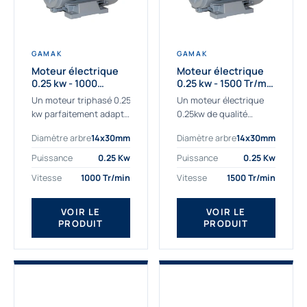
GAMAK
GAMAK
Moteur électrique
Moteur électrique
0.25 kw - 1000
0.25 kw - 1500 Tr/min
Tr/min - 230/400V -
- 230/400V - IE2
Un moteur triphasé 0.25
Un moteur électrique
IE2
kw parfaitement adapté
0.25kw de qualité
aux applications
destiné aux
Diamètre arbre
14x30mm
Diamètre arbre
14x30mm
sévères. Notre
professionnels. Notre
important stock de
gamme de moteurs
Puissance
0.25 Kw
Puissance
0.25 Kw
moteurs asynchrones
électriques Gamak a été
Vitesse
1000 Tr/min
Vitesse
1500 Tr/min
permet de livrer
sélectionné pour la très
rapidement tous types
haute...
de moteurs.
VOIR LE
VOIR LE
PRODUIT
PRODUIT
Ce moteur...