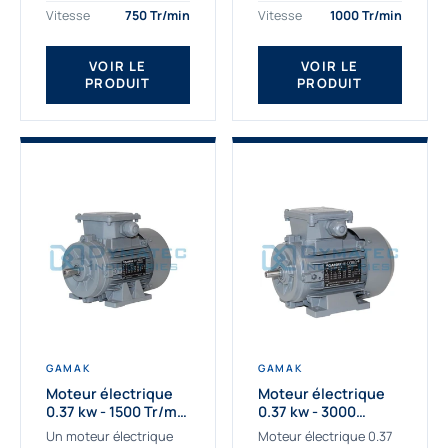
assemblons et
Gamak c’est choisir un
Vitesse
750 Tr/min
Vitesse
1000 Tr/min
fournissons
produit de très haute
des moteurs
qualité....
VOIR LE
VOIR LE
asynchrones depuis de
PRODUIT
PRODUIT
nombreuses années....
GAMAK
GAMAK
Moteur électrique
Moteur électrique
0.37 kw - 1500 Tr/min
0.37 kw - 3000
- 230/400V - IE2
Tr/min - 230/400V -
Un moteur électrique
Moteur électrique 0.37
IE2