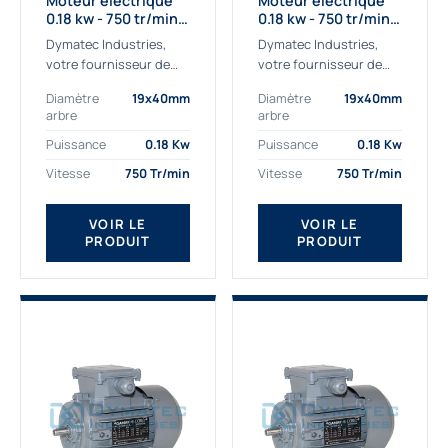
Moteur électrique
Moteur électrique
0.18 kw - 750 tr/min -
0.18 kw - 750 tr/min -
230/400V - IE2
230/400V - IE3
Dymatec Industries,
Dymatec Industries,
votre fournisseur de
votre fournisseur de
moteur électrique 0.18
moteur électrique 0.18
Diamètre
19x40mm
Diamètre
19x40mm
kw. Dymatec Industries
kw. Dymatec Industries
arbre
arbre
vous propose le moteur
vous propose le moteur
électrique 0.18 kw, un
électrique 0.18 kw, un
Puissance
0.18 Kw
Puissance
0.18 Kw
moteur de
moteur de qualité...
Vitesse
750 Tr/min
Vitesse
750 Tr/min
qualité Gamak...
VOIR LE
VOIR LE
PRODUIT
PRODUIT