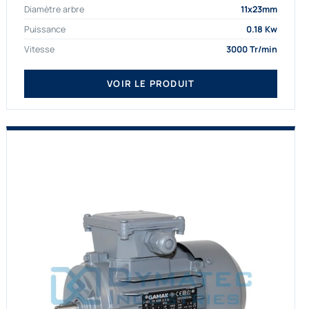
Diamètre arbre
11x23mm
proposons exclusivement des...
Puissance
0.18 Kw
Vitesse
3000 Tr/min
VOIR LE PRODUIT