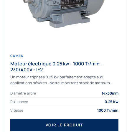
GAMAK
Moteur électrique 0.25 kw - 1000 Tr/min -
230/400V - IE2
Un moteur triphasé 0.25 kw parfaitement adapté aux
applications sévères. Notre important stock de moteurs
asynchrones permet de livrer rapidement tous types de
Diamètre arbre
14x30mm
moteurs. Ce moteur...
Puissance
0.25 Kw
Vitesse
1000 Tr/min
VOIR LE PRODUIT