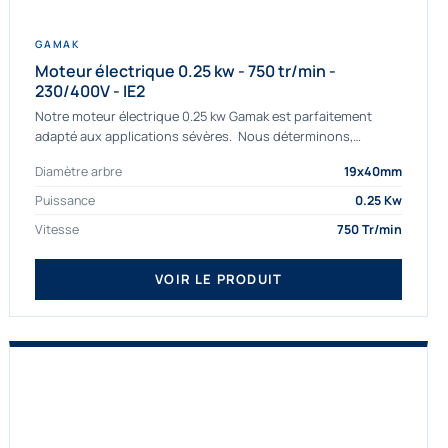
GAMAK
Moteur électrique 0.25 kw - 750 tr/min -
230/400V - IE2
Notre moteur électrique 0.25 kw Gamak est parfaitement
adapté aux applications sévères. Nous déterminons,
assemblons et fournissons des moteurs
Diamètre arbre
19x40mm
asynchrones depuis de nombreuses années....
Puissance
0.25 Kw
Vitesse
750 Tr/min
VOIR LE PRODUIT