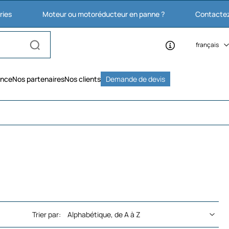
Moteur ou motoréducteur en panne ?
Contactez nous : 03
français
ence
Nos partenaires
Nos clients
Demande de devis
Trier par: