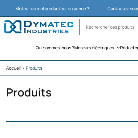
Aller
oteur ou motoréducteur en panne ?
Contactez nous : 03 27 7
au
contenu
Qui sommes-nous ?
Moteurs éléctriques
Réducte
Accueil
›
Produits
Produits