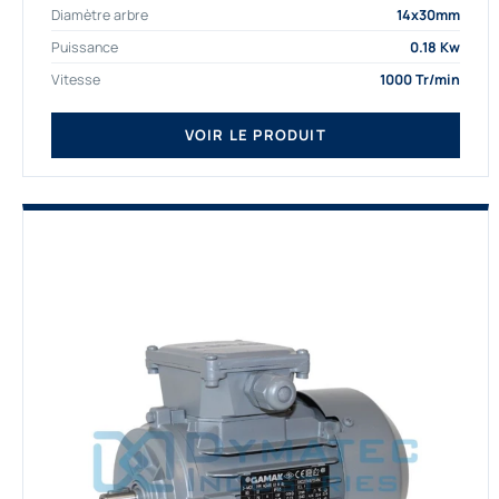
Diamètre arbre
14x30mm
depuis de nombreuses...
Puissance
0.18 Kw
Vitesse
1000 Tr/min
VOIR LE PRODUIT