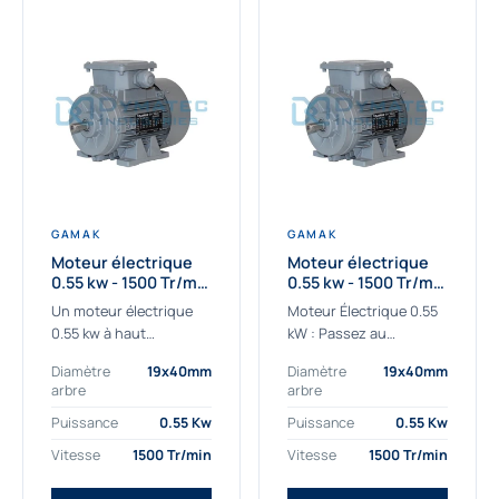
GAMAK
GAMAK
Moteur électrique
Moteur électrique
0.55 kw - 1500 Tr/min
0.55 kw - 1500 Tr/min
- 230/400V - IE2
- 230/400V -
Un moteur électrique
Moteur Électrique 0.55
Rendement IE4
0.55 kw à haut
kW : Passez au
rendement destiné aux
rendement Premium IE4
Diamètre
19x40mm
Diamètre
19x40mm
applications les plus
Découvrez notre
arbre
arbre
exigeantes.
moteur électrique 0.55
Notre moteur électrique
kW de nouvelle
Puissance
0.55 Kw
Puissance
0.55 Kw
0.55 kw de référence
génération, conçu pour
Vitesse
1500 Tr/min
Vitesse
1500 Tr/min
AGM2EL 80 M 4a...
les...