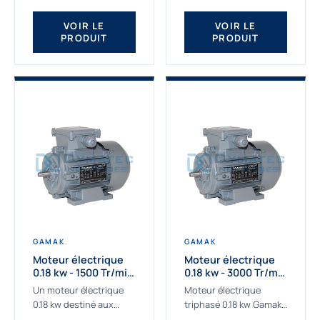
qualité Gamak...
fournissons des
moteurs asynchrones
VOIR LE
VOIR LE
PRODUIT
PRODUIT
depuis de
nombreuses...
GAMAK
GAMAK
Moteur électrique
Moteur électrique
0.18 kw - 1500 Tr/min
0.18 kw - 3000 Tr/min
- 230/400V - IE2
- 230/400V - IE2
Un moteur électrique
Moteur électrique
0.18 kw destiné aux
triphasé 0.18 kw Gamak,
applications les plus
La qualité