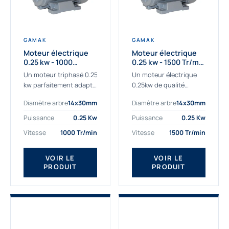
GAMAK
GAMAK
Moteur électrique
Moteur électrique
0.25 kw - 1000
0.25 kw - 1500 Tr/min
Tr/min - 230/400V -
- 230/400V - IE2
Un moteur triphasé 0.25
Un moteur électrique
IE2
kw parfaitement adapté
0.25kw de qualité
aux applications
destiné aux
Diamètre arbre
14x30mm
Diamètre arbre
14x30mm
sévères. Notre
professionnels. Notre
important stock de
gamme de moteurs
Puissance
0.25 Kw
Puissance
0.25 Kw
moteurs asynchrones
électriques Gamak a été
Vitesse
1000 Tr/min
Vitesse
1500 Tr/min
permet de livrer
sélectionné pour la très
rapidement tous types
haute...
de moteurs.
VOIR LE
VOIR LE
PRODUIT
PRODUIT
Ce moteur...