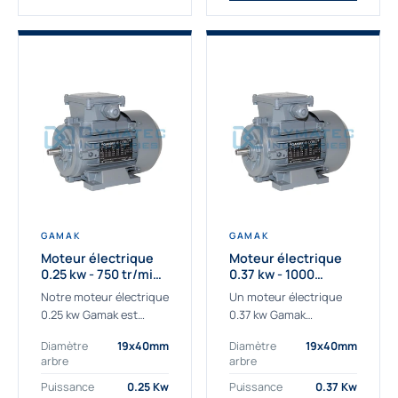
GAMAK
GAMAK
Moteur électrique
Moteur électrique
0.25 kw - 750 tr/min -
0.37 kw - 1000
230/400V - IE3
Tr/min - 230/400V -
Notre moteur électrique
Un moteur électrique
IE2
0.25 kw Gamak est
0.37 kw Gamak
parfaitement adapté
parfaitement adapté
Diamètre
19x40mm
Diamètre
19x40mm
aux applications
aux applications
arbre
arbre
sévères. Nous
industrielles.
déterminons,
Commander un moteur
Puissance
0.25 Kw
Puissance
0.37 Kw