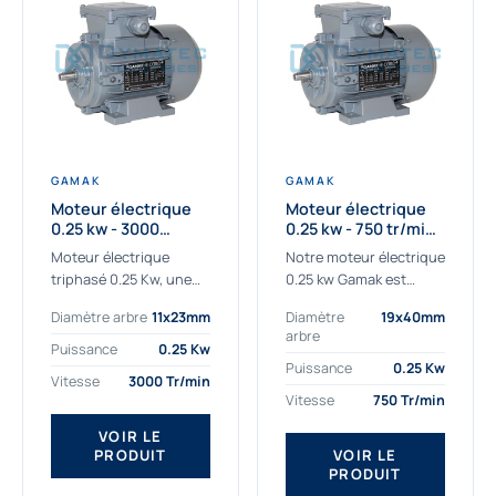
GAMAK
GAMAK
Moteur électrique
Moteur électrique
0.25 kw - 3000
0.25 kw - 750 tr/min -
Tr/min - 230/400V -
230/400V - IE2
Moteur électrique
Notre moteur électrique
IE2
triphasé 0.25 Kw, une
0.25 kw Gamak est
qualité premium
parfaitement adapté
Diamètre arbre
11x23mm
Diamètre
19x40mm
adaptée à tous types
aux applications
arbre
de machines.
sévères. Nous
Puissance
0.25 Kw
Le moteur électrique
déterminons,
Puissance
0.25 Kw
Vitesse
3000 Tr/min
triphasé 0.25 Kw Gamak
assemblons et
Vitesse
750 Tr/min
à haut rendement...
fournissons
des moteurs
VOIR LE
PRODUIT
VOIR LE
asynchrones depuis de
PRODUIT
nombreuses années....