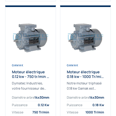
GAMAK
GAMAK
Moteur électrique
Moteur électrique
0.12 kw - 750 tr/min -
0.18 kw - 1000 Tr/min
230/400V - IE2
- 230/400V - IE2
Dymatec Industries,
Notre moteur triphasé
votre fournisseur de
0.18 kw Gamak est
moteur électrique 0.12
parfaitement adapté
Diamètre arbre
14x30mm
Diamètre arbre
14x30mm
kw. Dymatec Industries
aux applications
vous propose le moteur
sévères. Nous
Puissance
0.12 Kw
Puissance
0.18 Kw
électrique 0.12 kw, un
déterminons,
Vitesse
750 Tr/min
Vitesse
1000 Tr/min
moteur de
assemblons et