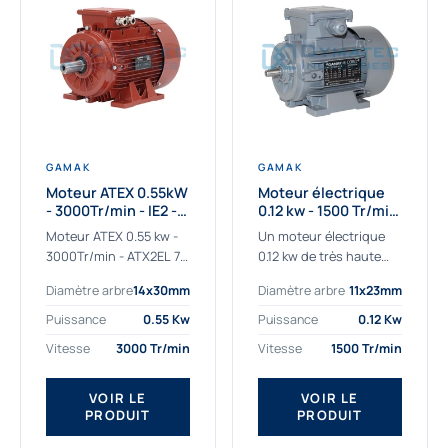
GAMAK
GAMAK
Moteur ATEX 0.55kW
Moteur électrique
- 3000Tr/min - IE2 -
0.12 kw - 1500 Tr/min
Zone 2/22 -
- 230/400V - IE2
Moteur ATEX 0.55 kw -
Un moteur électrique
Aluminium
3000Tr/min - ATX2EL 71
0.12 kw de très haute
M 2b : la solution fiable
qualité adaptée aux
Diamètre arbre
14x30mm
Diamètre arbre
11x23mm
pour les atmosphères
applications les plus
explosives Le moteur
sollicitées. Nous
Puissance
0.55 Kw
Puissance
0.12 Kw
ATEX...
déterminons et
Vitesse
3000 Tr/min
Vitesse
1500 Tr/min
fournissons des
moteurs électriques...
VOIR LE
VOIR LE
PRODUIT
PRODUIT