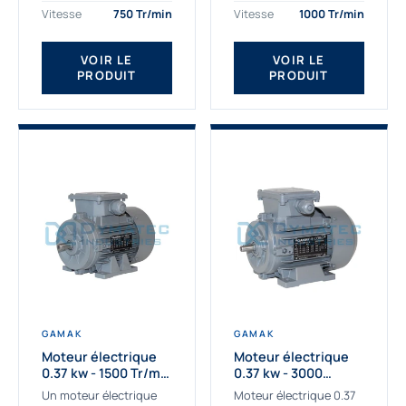
assemblons et
Gamak c’est choisir un
Vitesse
750 Tr/min
Vitesse
1000 Tr/min
fournissons
produit de très haute
des moteurs
qualité....
VOIR LE
VOIR LE
asynchrones depuis de
PRODUIT
PRODUIT
nombreuses années....
GAMAK
GAMAK
Moteur électrique
Moteur électrique
0.37 kw - 1500 Tr/min
0.37 kw - 3000
- 230/400V - IE2
Tr/min - 230/400V -
Un moteur électrique
Moteur électrique 0.37
IE2