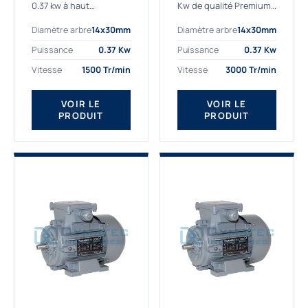
0.37 kw à haut
Kw de qualité Premium,
rendement destiné aux
le bon choix pour votre
Diamètre arbre
14x30mm
Diamètre arbre
14x30mm
applications les plus
application. Notre
exigeantes.
gamme de moteurs
Puissance
0.37 Kw
Puissance
0.37 Kw
Notre moteur 0.37
électriques Gamak est
Vitesse
1500 Tr/min
Vitesse
3000 Tr/min
kw de référence
exclusivement
AGM2EL 71 M 4b...
fabriquée...
VOIR LE
VOIR LE
PRODUIT
PRODUIT