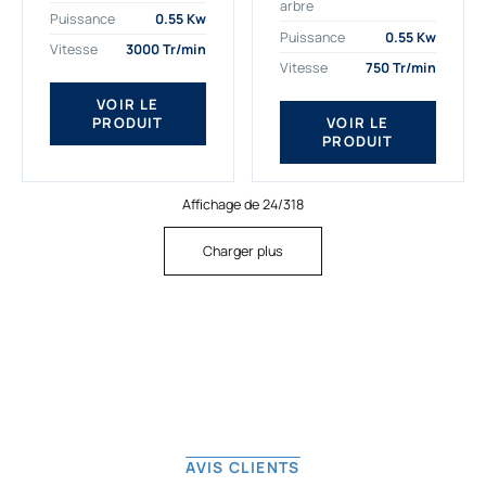
arbre
plus exigeantes.
applications. Nous
Puissance
0.55 Kw
Notre moteur électrique
déterminons,
Puissance
0.55 Kw
Vitesse
3000 Tr/min
triphasé 0.55
assemblons et
Vitesse
750 Tr/min
kw Gamak...
fournissons
des moteurs
VOIR LE
PRODUIT
VOIR LE
asynchrones depuis
PRODUIT
de...
Affichage de 24/318
Charger plus
AVIS CLIENTS