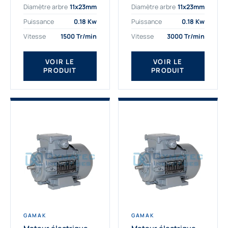
Diamètre arbre
11x23mm
Diamètre arbre
11x23mm
exigeantes. Fort de
professionnelle
nombreuses années
indispensable à vos
Puissance
0.18 Kw
Puissance
0.18 Kw
d’expérience dans la
équipements.
Vitesse
1500 Tr/min
Vitesse
3000 Tr/min
détermination et la
Fournisseur Français
fourniture...
des moteurs
électriques Gamak,
VOIR LE
VOIR LE
PRODUIT
PRODUIT
nous proposons
exclusivement des...
GAMAK
GAMAK