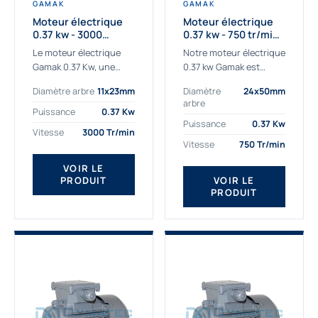
GAMAK
GAMAK
Moteur électrique
Moteur électrique
0.37 kw - 3000
0.37 kw - 750 tr/min -
Tr/min - 230/400v -
230/400V - IE2
Le moteur électrique
Notre moteur électrique
Taille 63 - IE2
Gamak 0.37 Kw, une
0.37 kw Gamak est
qualité premium
parfaitement adapté
Diamètre arbre
11x23mm
Diamètre
24x50mm
adaptée à tous types
aux applications
arbre
de machines. Le
sévères. Nous
Puissance
0.37 Kw
moteur électrique
déterminons,
Puissance
0.37 Kw
Vitesse
3000 Tr/min
triphasé 0.37Kw Gamak
assemblons et
Vitesse
750 Tr/min
à...
fournissons
des moteurs
VOIR LE
PRODUIT
VOIR LE
asynchrones depuis de
PRODUIT
nombreuses années....