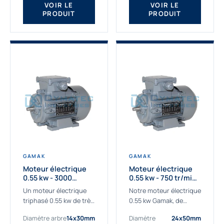
VOIR LE
VOIR LE
PRODUIT
PRODUIT
GAMAK
GAMAK
Moteur électrique
Moteur électrique
0.55 kw - 3000
0.55 kw - 750 tr/min -
Tr/min - 230/400V -
230/400V - IE2
Un moteur électrique
Notre moteur électrique
IE2
triphasé 0.55 kw de très
0.55 kw Gamak, de
haute qualité adaptée à
qualité professionnelle,
Diamètre arbre
14x30mm
Diamètre
24x50mm
vos applications les
adapté à toutes les