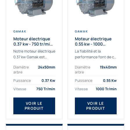
GAMAK
GAMAK
Moteur électrique
Moteur électrique
0.37 kw - 750 tr/min -
0.55 kw - 1000
230/400V - IE3
Tr/min - 230/400V -
Notre moteur électrique
La fiabilité et la
IE2
0.37 kw Gamak est
performance font de ce
parfaitement adapté
moteur électrique
Diamètre
24x50mm
Diamètre
19x40mm
aux applications
0.55kw un
arbre
arbre
sévères. Nous
indispensable de votre
déterminons,
production. Ce moteur
Puissance
0.37 Kw
Puissance
0.55 Kw
assemblons et
triphasé 0.55 kw doit
Vitesse
750 Tr/min
Vitesse
1000 Tr/min
fournissons
être alimenté...
des moteurs
VOIR LE
VOIR LE
asynchrones depuis de
PRODUIT
PRODUIT
nombreuses années....