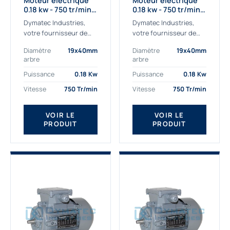
Moteur électrique
Moteur électrique
0.18 kw - 750 tr/min -
0.18 kw - 750 tr/min -
230/400V - IE2
230/400V - IE3
Dymatec Industries,
Dymatec Industries,
votre fournisseur de
votre fournisseur de
moteur électrique 0.18
moteur électrique 0.18
Diamètre
19x40mm
Diamètre
19x40mm
kw. Dymatec Industries
kw. Dymatec Industries
arbre
arbre
vous propose le moteur
vous propose le moteur
électrique 0.18 kw, un
électrique 0.18 kw, un
Puissance
0.18 Kw
Puissance
0.18 Kw
moteur de
moteur de qualité...
Vitesse
750 Tr/min
Vitesse
750 Tr/min
qualité Gamak...
VOIR LE
VOIR LE
PRODUIT
PRODUIT