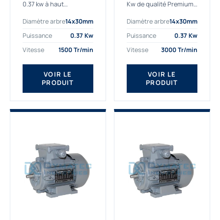
0.37 kw à haut
Kw de qualité Premium,
rendement destiné aux
le bon choix pour votre
Diamètre arbre
14x30mm
Diamètre arbre
14x30mm
applications les plus
application. Notre
exigeantes.
gamme de moteurs
Puissance
0.37 Kw
Puissance
0.37 Kw
Notre moteur 0.37
électriques Gamak est
Vitesse
1500 Tr/min
Vitesse
3000 Tr/min
kw de référence
exclusivement
AGM2EL 71 M 4b...
fabriquée...
VOIR LE
VOIR LE
PRODUIT
PRODUIT