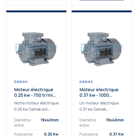
GAMAK
GAMAK
Moteur électrique
Moteur électrique
0.25 kw - 750 tr/min -
0.37 kw - 1000
230/400V - IE3
Tr/min - 230/400V -
Notre moteur électrique
Un moteur électrique
IE2
0.25 kw Gamak est
0.37 kw Gamak
parfaitement adapté
parfaitement adapté
Diamètre
19x40mm
Diamètre
19x40mm
aux applications
aux applications
arbre
arbre
sévères. Nous
industrielles.
déterminons,
Commander un moteur
Puissance
0.25 Kw
Puissance
0.37 Kw