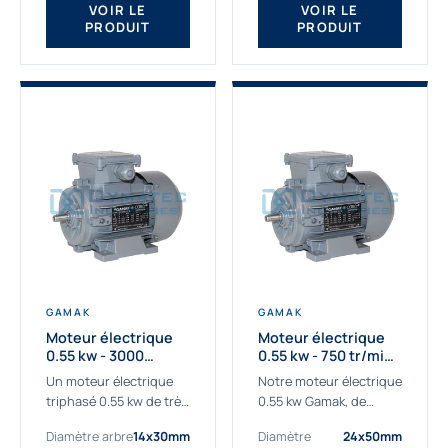
VOIR LE
VOIR LE
PRODUIT
PRODUIT
GAMAK
GAMAK
Moteur électrique
Moteur électrique
0.55 kw - 3000
0.55 kw - 750 tr/min -
Tr/min - 230/400V -
230/400V - IE2
Un moteur électrique
Notre moteur électrique
IE2
triphasé 0.55 kw de très
0.55 kw Gamak, de
haute qualité adaptée à
qualité professionnelle,
Diamètre arbre
14x30mm
Diamètre
24x50mm
vos applications les
adapté à toutes les