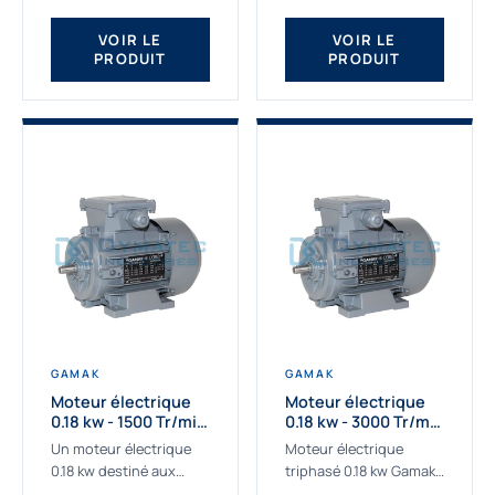
qualité Gamak...
fournissons des
moteurs asynchrones
VOIR LE
VOIR LE
PRODUIT
PRODUIT
depuis de
nombreuses...
GAMAK
GAMAK
Moteur électrique
Moteur électrique
0.18 kw - 1500 Tr/min
0.18 kw - 3000 Tr/min
- 230/400V - IE2
- 230/400V - IE2
Un moteur électrique
Moteur électrique
0.18 kw destiné aux
triphasé 0.18 kw Gamak,
applications les plus
La qualité