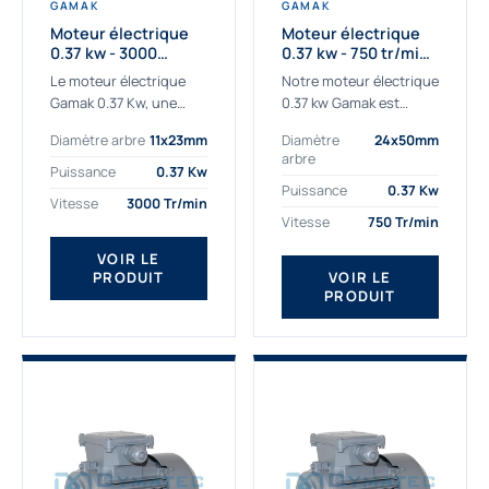
GAMAK
GAMAK
Moteur électrique
Moteur électrique
0.37 kw - 3000
0.37 kw - 750 tr/min -
Tr/min - 230/400v -
230/400V - IE2
Le moteur électrique
Notre moteur électrique
Taille 63 - IE2
Gamak 0.37 Kw, une
0.37 kw Gamak est
qualité premium
parfaitement adapté
Diamètre arbre
11x23mm
Diamètre
24x50mm
adaptée à tous types
aux applications
arbre
de machines. Le
sévères. Nous
Puissance
0.37 Kw
moteur électrique
déterminons,
Puissance
0.37 Kw
Vitesse
3000 Tr/min
triphasé 0.37Kw Gamak
assemblons et
Vitesse
750 Tr/min
à...
fournissons
des moteurs
VOIR LE
PRODUIT
VOIR LE
asynchrones depuis de
PRODUIT
nombreuses années....