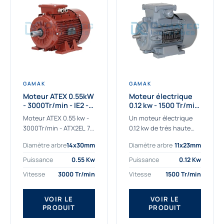
GAMAK
GAMAK
Moteur ATEX 0.55kW
Moteur électrique
- 3000Tr/min - IE2 -
0.12 kw - 1500 Tr/min
Zone 2/22 -
- 230/400V - IE2
Moteur ATEX 0.55 kw -
Un moteur électrique
Aluminium
3000Tr/min - ATX2EL 71
0.12 kw de très haute
M 2b : la solution fiable
qualité adaptée aux
Diamètre arbre
14x30mm
Diamètre arbre
11x23mm
pour les atmosphères
applications les plus
explosives Le moteur
sollicitées. Nous
Puissance
0.55 Kw
Puissance
0.12 Kw
ATEX...
déterminons et
Vitesse
3000 Tr/min
Vitesse
1500 Tr/min
fournissons des
moteurs électriques...
VOIR LE
VOIR LE
PRODUIT
PRODUIT