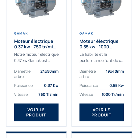
GAMAK
GAMAK
Moteur électrique
Moteur électrique
0.37 kw - 750 tr/min -
0.55 kw - 1000
230/400V - IE3
Tr/min - 230/400V -
Notre moteur électrique
La fiabilité et la
IE2
0.37 kw Gamak est
performance font de ce
parfaitement adapté
moteur électrique
Diamètre
24x50mm
Diamètre
19x40mm
aux applications
0.55kw un
arbre
arbre
sévères. Nous
indispensable de votre
déterminons,
production. Ce moteur
Puissance
0.37 Kw
Puissance
0.55 Kw
assemblons et
triphasé 0.55 kw doit
Vitesse
750 Tr/min
Vitesse
1000 Tr/min
fournissons
être alimenté...
des moteurs
VOIR LE
VOIR LE
asynchrones depuis de
PRODUIT
PRODUIT
nombreuses années....