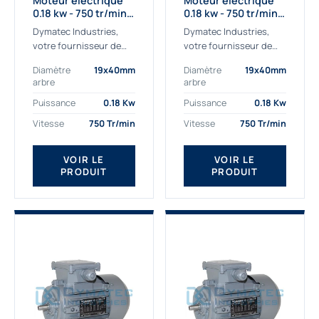
Moteur électrique
Moteur électrique
0.18 kw - 750 tr/min -
0.18 kw - 750 tr/min -
230/400V - IE2
230/400V - IE3
Dymatec Industries,
Dymatec Industries,
votre fournisseur de
votre fournisseur de
moteur électrique 0.18
moteur électrique 0.18
Diamètre
19x40mm
Diamètre
19x40mm
kw. Dymatec Industries
kw. Dymatec Industries
arbre
arbre
vous propose le moteur
vous propose le moteur
électrique 0.18 kw, un
électrique 0.18 kw, un
Puissance
0.18 Kw
Puissance
0.18 Kw
moteur de
moteur de qualité...
Vitesse
750 Tr/min
Vitesse
750 Tr/min
qualité Gamak...
VOIR LE
VOIR LE
PRODUIT
PRODUIT