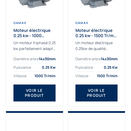
GAMAK
GAMAK
Moteur électrique
Moteur électrique
0.25 kw - 1000
0.25 kw - 1500 Tr/min
Tr/min - 230/400V -
- 230/400V - IE2
Un moteur triphasé 0.25
Un moteur électrique
IE2
kw parfaitement adapté
0.25kw de qualité
aux applications
destiné aux
Diamètre arbre
14x30mm
Diamètre arbre
14x30mm
sévères. Notre
professionnels. Notre
important stock de
gamme de moteurs
Puissance
0.25 Kw
Puissance
0.25 Kw
moteurs asynchrones
électriques Gamak a été
Vitesse
1000 Tr/min
Vitesse
1500 Tr/min
permet de livrer
sélectionné pour la très
rapidement tous types
haute...
de moteurs.
VOIR LE
VOIR LE
PRODUIT
PRODUIT
Ce moteur...