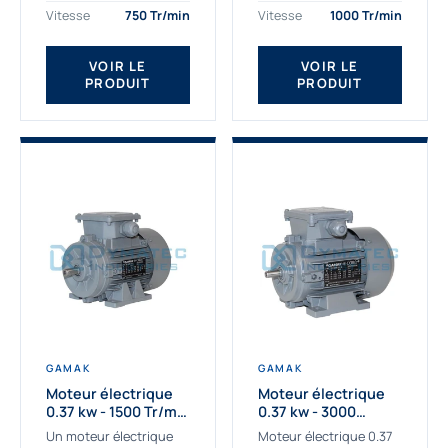
assemblons et
Gamak c’est choisir un
Vitesse
750 Tr/min
Vitesse
1000 Tr/min
fournissons
produit de très haute
des moteurs
qualité....
VOIR LE
VOIR LE
asynchrones depuis de
PRODUIT
PRODUIT
nombreuses années....
GAMAK
GAMAK
Moteur électrique
Moteur électrique
0.37 kw - 1500 Tr/min
0.37 kw - 3000
- 230/400V - IE2
Tr/min - 230/400V -
Un moteur électrique
Moteur électrique 0.37
IE2