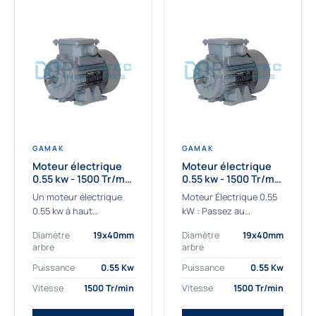
GAMAK
GAMAK
Moteur électrique
Moteur électrique
0.55 kw - 1500 Tr/min
0.55 kw - 1500 Tr/min
- 230/400V - IE2
- 230/400V -
Un moteur électrique
Moteur Électrique 0.55
Rendement IE4
0.55 kw à haut
kW : Passez au
rendement destiné aux
rendement Premium IE4
Diamètre
19x40mm
Diamètre
19x40mm
applications les plus
Découvrez notre
arbre
arbre
exigeantes.
moteur électrique 0.55
Notre moteur électrique
kW de nouvelle
Puissance
0.55 Kw
Puissance
0.55 Kw
0.55 kw de référence
génération, conçu pour
Vitesse
1500 Tr/min
Vitesse
1500 Tr/min
AGM2EL 80 M 4a...
les...