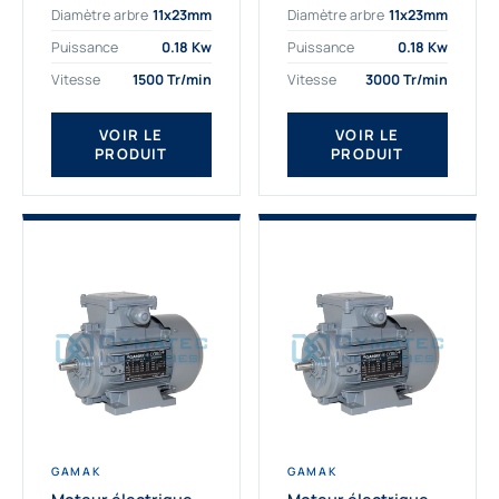
Diamètre arbre
11x23mm
Diamètre arbre
11x23mm
exigeantes. Fort de
professionnelle
nombreuses années
indispensable à vos
Puissance
0.18 Kw
Puissance
0.18 Kw
d’expérience dans la
équipements.
Vitesse
1500 Tr/min
Vitesse
3000 Tr/min
détermination et la
Fournisseur Français
fourniture...
des moteurs
électriques Gamak,
VOIR LE
VOIR LE
PRODUIT
PRODUIT
nous proposons
exclusivement des...
GAMAK
GAMAK