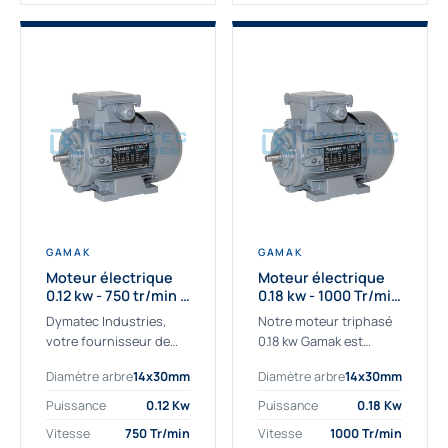
GAMAK
GAMAK
Moteur électrique
Moteur électrique
0.12 kw - 750 tr/min -
0.18 kw - 1000 Tr/min
230/400V - IE2
- 230/400V - IE2
Dymatec Industries,
Notre moteur triphasé
votre fournisseur de
0.18 kw Gamak est
moteur électrique 0.12
parfaitement adapté
Diamètre arbre
14x30mm
Diamètre arbre
14x30mm
kw. Dymatec Industries
aux applications
vous propose le moteur
sévères. Nous
Puissance
0.12 Kw
Puissance
0.18 Kw
électrique 0.12 kw, un
déterminons,
Vitesse
750 Tr/min
Vitesse
1000 Tr/min
moteur de
assemblons et