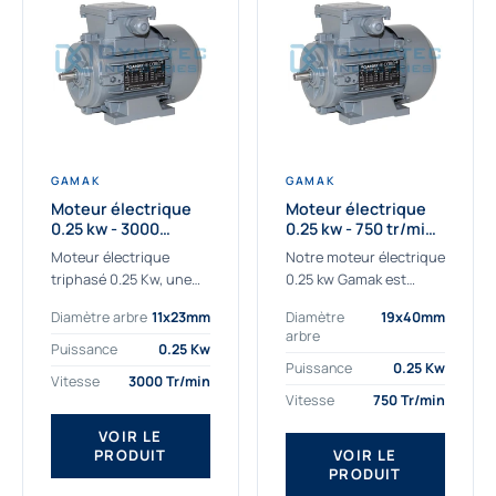
GAMAK
GAMAK
Moteur électrique
Moteur électrique
0.25 kw - 3000
0.25 kw - 750 tr/min -
Tr/min - 230/400V -
230/400V - IE2
Moteur électrique
Notre moteur électrique
IE2
triphasé 0.25 Kw, une
0.25 kw Gamak est
qualité premium
parfaitement adapté
Diamètre arbre
11x23mm
Diamètre
19x40mm
adaptée à tous types
aux applications
arbre
de machines.
sévères. Nous
Puissance
0.25 Kw
Le moteur électrique
déterminons,
Puissance
0.25 Kw
Vitesse
3000 Tr/min
triphasé 0.25 Kw Gamak
assemblons et
Vitesse
750 Tr/min
à haut rendement...
fournissons
des moteurs
VOIR LE
PRODUIT
VOIR LE
asynchrones depuis de
PRODUIT
nombreuses années....