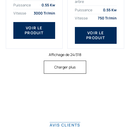
arbre
plus exigeantes.
applications. Nous
Puissance
0.55 Kw
Notre moteur électrique
déterminons,
Puissance
0.55 Kw
Vitesse
3000 Tr/min
triphasé 0.55
assemblons et
Vitesse
750 Tr/min
kw Gamak...
fournissons
des moteurs
VOIR LE
PRODUIT
VOIR LE
asynchrones depuis
PRODUIT
de...
Affichage de 24/318
Charger plus
AVIS CLIENTS