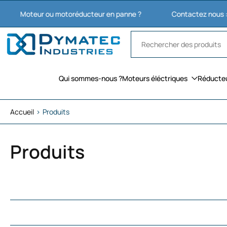
Aller
eur ou motoréducteur en panne ?
Contactez nous : 03 27 74 
au
contenu
Qui sommes-nous ?
Moteurs éléctriques
Réducte
Accueil
›
Produits
Produits