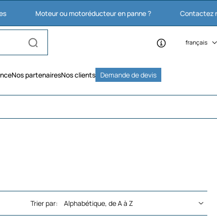
Moteur ou motoréducteur en panne ?
Contactez nous : 03 2
français
ence
Nos partenaires
Nos clients
Demande de devis
Trier par: