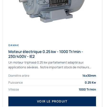
GAMAK
Moteur électrique 0.25 kw - 1000 Tr/min -
230/400V - IE2
Un moteur triphasé 0.25 kw parfaitement adapté aux
applications sévères. Notre important stock de moteurs
asynchrones permet de livrer rapidement tous types de
Diamètre arbre
14x30mm
moteurs. Ce moteur...
Puissance
0.25 Kw
Vitesse
1000 Tr/min
VOIR LE PRODUIT