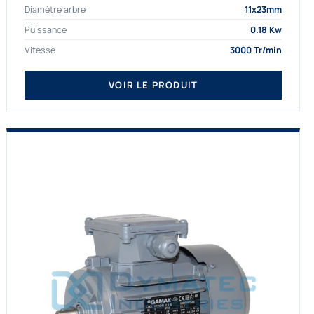
Diamètre arbre
11x23mm
proposons exclusivement des...
Puissance
0.18 Kw
Vitesse
3000 Tr/min
VOIR LE PRODUIT