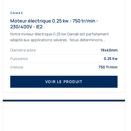
GAMAK
Moteur électrique 0.25 kw - 750 tr/min -
230/400V - IE2
Notre moteur électrique 0.25 kw Gamak est parfaitement
adapté aux applications sévères. Nous déterminons,
assemblons et fournissons des moteurs
Diamètre arbre
19x40mm
asynchrones depuis de nombreuses années....
Puissance
0.25 Kw
Vitesse
750 Tr/min
VOIR LE PRODUIT