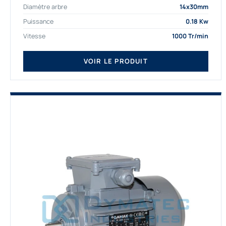
Diamètre arbre
14x30mm
depuis de nombreuses...
Puissance
0.18 Kw
Vitesse
1000 Tr/min
VOIR LE PRODUIT