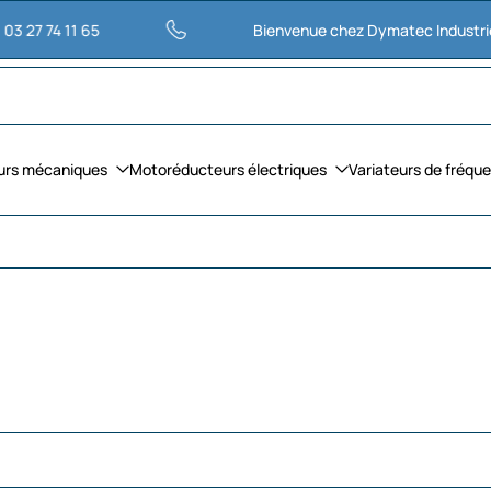
11 65
Bienvenue chez Dymatec Industries
urs mécaniques
Motoréducteurs électriques
Variateurs de fréqu