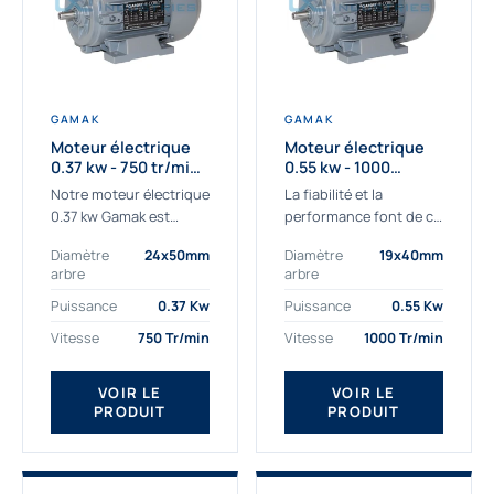
GAMAK
GAMAK
Moteur électrique
Moteur électrique
0.37 kw - 750 tr/min -
0.55 kw - 1000
230/400V - IE3
Tr/min - 230/400V -
Notre moteur électrique
La fiabilité et la
IE2
0.37 kw Gamak est
performance font de ce
parfaitement adapté
moteur électrique
Diamètre
24x50mm
Diamètre
19x40mm
aux applications
0.55kw un
arbre
arbre
sévères. Nous
indispensable de votre
déterminons,
production. Ce moteur
Puissance
0.37 Kw
Puissance
0.55 Kw
assemblons et
triphasé 0.55 kw doit
Vitesse
750 Tr/min
Vitesse
1000 Tr/min
fournissons
être alimenté...
des moteurs
VOIR LE
VOIR LE
asynchrones depuis de
PRODUIT
PRODUIT
nombreuses années....