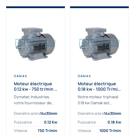
GAMAK
GAMAK
Moteur électrique
Moteur électrique
0.12 kw - 750 tr/min -
0.18 kw - 1000 Tr/min
230/400V - IE2
- 230/400V - IE2
Dymatec Industries,
Notre moteur triphasé
votre fournisseur de
0.18 kw Gamak est
moteur électrique 0.12
parfaitement adapté
Diamètre arbre
14x30mm
Diamètre arbre
14x30mm
kw. Dymatec Industries
aux applications
vous propose le moteur
sévères. Nous
Puissance
0.12 Kw
Puissance
0.18 Kw
électrique 0.12 kw, un
déterminons,
Vitesse
750 Tr/min
Vitesse
1000 Tr/min
moteur de
assemblons et