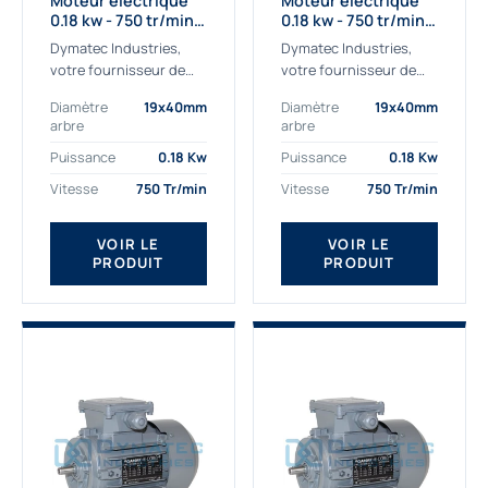
Moteur électrique
Moteur électrique
0.18 kw - 750 tr/min -
0.18 kw - 750 tr/min -
230/400V - IE2
230/400V - IE3
Dymatec Industries,
Dymatec Industries,
votre fournisseur de
votre fournisseur de
moteur électrique 0.18
moteur électrique 0.18
Diamètre
19x40mm
Diamètre
19x40mm
kw. Dymatec Industries
kw. Dymatec Industries
arbre
arbre
vous propose le moteur
vous propose le moteur
électrique 0.18 kw, un
électrique 0.18 kw, un
Puissance
0.18 Kw
Puissance
0.18 Kw
moteur de
moteur de qualité...
Vitesse
750 Tr/min
Vitesse
750 Tr/min
qualité Gamak...
VOIR LE
VOIR LE
PRODUIT
PRODUIT