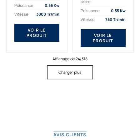
arbre
plus exigeantes.
applications. Nous
Puissance
0.55 Kw
Notre moteur électrique
déterminons,
Puissance
0.55 Kw
Vitesse
3000 Tr/min
triphasé 0.55
assemblons et
Vitesse
750 Tr/min
kw Gamak...
fournissons
des moteurs
VOIR LE
PRODUIT
VOIR LE
asynchrones depuis
PRODUIT
de...
Affichage de 24/318
Charger plus
AVIS CLIENTS