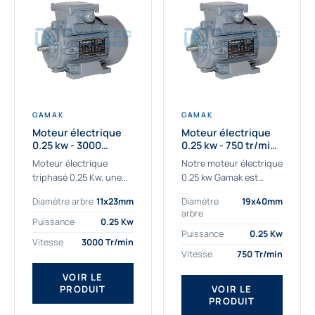
GAMAK
GAMAK
Moteur électrique
Moteur électrique
0.25 kw - 3000
0.25 kw - 750 tr/min -
Tr/min - 230/400V -
230/400V - IE2
Moteur électrique
Notre moteur électrique
IE2
triphasé 0.25 Kw, une
0.25 kw Gamak est
qualité premium
parfaitement adapté
Diamètre arbre
11x23mm
Diamètre
19x40mm
adaptée à tous types
aux applications
arbre
de machines.
sévères. Nous
Puissance
0.25 Kw
Le moteur électrique
déterminons,
Puissance
0.25 Kw
Vitesse
3000 Tr/min
triphasé 0.25 Kw Gamak
assemblons et
Vitesse
750 Tr/min
à haut rendement...
fournissons
des moteurs
VOIR LE
PRODUIT
VOIR LE
asynchrones depuis de
PRODUIT
nombreuses années....