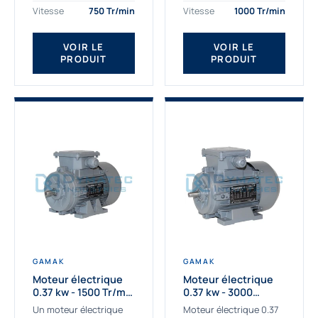
assemblons et
Gamak c’est choisir un
Vitesse
750 Tr/min
Vitesse
1000 Tr/min
fournissons
produit de très haute
des moteurs
qualité....
VOIR LE
VOIR LE
asynchrones depuis de
PRODUIT
PRODUIT
nombreuses années....
GAMAK
GAMAK
Moteur électrique
Moteur électrique
0.37 kw - 1500 Tr/min
0.37 kw - 3000
- 230/400V - IE2
Tr/min - 230/400V -
Un moteur électrique
Moteur électrique 0.37
IE2