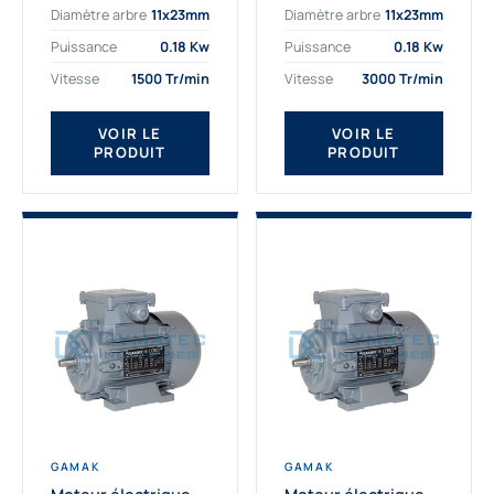
Diamètre arbre
11x23mm
Diamètre arbre
11x23mm
exigeantes. Fort de
professionnelle
nombreuses années
indispensable à vos
Puissance
0.18 Kw
Puissance
0.18 Kw
d’expérience dans la
équipements.
Vitesse
1500 Tr/min
Vitesse
3000 Tr/min
détermination et la
Fournisseur Français
fourniture...
des moteurs
électriques Gamak,
VOIR LE
VOIR LE
PRODUIT
PRODUIT
nous proposons
exclusivement des...
GAMAK
GAMAK