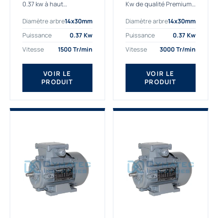
0.37 kw à haut
Kw de qualité Premium,
rendement destiné aux
le bon choix pour votre
Diamètre arbre
14x30mm
Diamètre arbre
14x30mm
applications les plus
application. Notre
exigeantes.
gamme de moteurs
Puissance
0.37 Kw
Puissance
0.37 Kw
Notre moteur 0.37
électriques Gamak est
Vitesse
1500 Tr/min
Vitesse
3000 Tr/min
kw de référence
exclusivement
AGM2EL 71 M 4b...
fabriquée...
VOIR LE
VOIR LE
PRODUIT
PRODUIT