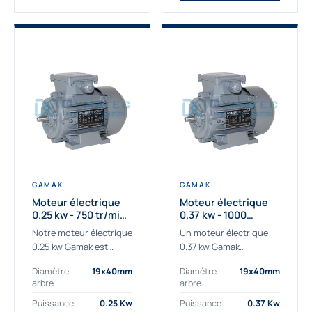
GAMAK
GAMAK
Moteur électrique
Moteur électrique
0.25 kw - 750 tr/min -
0.37 kw - 1000
230/400V - IE3
Tr/min - 230/400V -
Notre moteur électrique
Un moteur électrique
IE2
0.25 kw Gamak est
0.37 kw Gamak
parfaitement adapté
parfaitement adapté
Diamètre
19x40mm
Diamètre
19x40mm
aux applications
aux applications
arbre
arbre
sévères. Nous
industrielles.
déterminons,
Commander un moteur
Puissance
0.25 Kw
Puissance
0.37 Kw