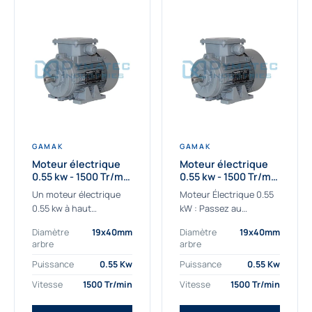
GAMAK
GAMAK
Moteur électrique
Moteur électrique
0.55 kw - 1500 Tr/min
0.55 kw - 1500 Tr/min
- 230/400V - IE2
- 230/400V -
Un moteur électrique
Moteur Électrique 0.55
Rendement IE4
0.55 kw à haut
kW : Passez au
rendement destiné aux
rendement Premium IE4
Diamètre
19x40mm
Diamètre
19x40mm
applications les plus
Découvrez notre
arbre
arbre
exigeantes.
moteur électrique 0.55
Notre moteur électrique
kW de nouvelle
Puissance
0.55 Kw
Puissance
0.55 Kw
0.55 kw de référence
génération, conçu pour
Vitesse
1500 Tr/min
Vitesse
1500 Tr/min
AGM2EL 80 M 4a...
les...