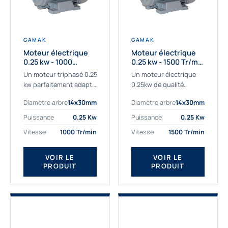
GAMAK
GAMAK
Moteur électrique
Moteur électrique
0.25 kw - 1000
0.25 kw - 1500 Tr/min
Tr/min - 230/400V -
- 230/400V - IE2
Un moteur triphasé 0.25
Un moteur électrique
IE2
kw parfaitement adapté
0.25kw de qualité
aux applications
destiné aux
Diamètre arbre
14x30mm
Diamètre arbre
14x30mm
sévères. Notre
professionnels. Notre
important stock de
gamme de moteurs
Puissance
0.25 Kw
Puissance
0.25 Kw
moteurs asynchrones
électriques Gamak a été
Vitesse
1000 Tr/min
Vitesse
1500 Tr/min
permet de livrer
sélectionné pour la très
rapidement tous types
haute...
de moteurs.
VOIR LE
VOIR LE
PRODUIT
PRODUIT
Ce moteur...