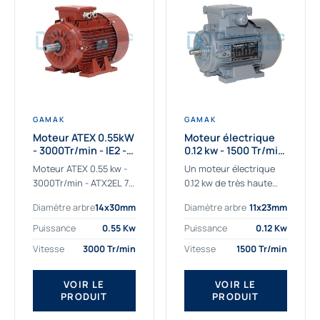
GAMAK
GAMAK
Moteur ATEX 0.55kW
Moteur électrique
- 3000Tr/min - IE2 -
0.12 kw - 1500 Tr/min
Zone 2/22 -
- 230/400V - IE2
Moteur ATEX 0.55 kw -
Un moteur électrique
Aluminium
3000Tr/min - ATX2EL 71
0.12 kw de très haute
M 2b : la solution fiable
qualité adaptée aux
Diamètre arbre
14x30mm
Diamètre arbre
11x23mm
pour les atmosphères
applications les plus
explosives Le moteur
sollicitées. Nous
Puissance
0.55 Kw
Puissance
0.12 Kw
ATEX...
déterminons et
Vitesse
3000 Tr/min
Vitesse
1500 Tr/min
fournissons des
moteurs électriques...
VOIR LE
VOIR LE
PRODUIT
PRODUIT