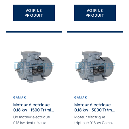
qualité Gamak...
fournissons des
moteurs asynchrones
VOIR LE
VOIR LE
PRODUIT
PRODUIT
depuis de
nombreuses...
GAMAK
GAMAK
Moteur électrique
Moteur électrique
0.18 kw - 1500 Tr/min
0.18 kw - 3000 Tr/min
- 230/400V - IE2
- 230/400V - IE2
Un moteur électrique
Moteur électrique
0.18 kw destiné aux
triphasé 0.18 kw Gamak,
applications les plus
La qualité