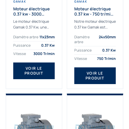
GAMAK
GAMAK
Moteur électrique
Moteur électrique
0.37 kw - 3000
0.37 kw - 750 tr/min -
Tr/min - 230/400v -
230/400V - IE2
Le moteur électrique
Notre moteur électrique
Taille 63 - IE2
Gamak 0.37 Kw, une
0.37 kw Gamak est
qualité premium
parfaitement adapté
Diamètre arbre
11x23mm
Diamètre
24x50mm
adaptée à tous types
aux applications
arbre
de machines. Le
sévères. Nous
Puissance
0.37 Kw
moteur électrique
déterminons,
Puissance
0.37 Kw
Vitesse
3000 Tr/min
triphasé 0.37Kw Gamak
assemblons et
Vitesse
750 Tr/min
à...
fournissons
des moteurs
VOIR LE
PRODUIT
VOIR LE
asynchrones depuis de
PRODUIT
nombreuses années....