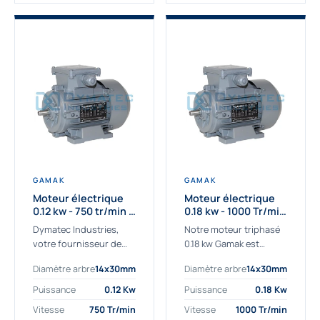
GAMAK
GAMAK
Moteur électrique
Moteur électrique
0.12 kw - 750 tr/min -
0.18 kw - 1000 Tr/min
230/400V - IE2
- 230/400V - IE2
Dymatec Industries,
Notre moteur triphasé
votre fournisseur de
0.18 kw Gamak est
moteur électrique 0.12
parfaitement adapté
Diamètre arbre
14x30mm
Diamètre arbre
14x30mm
kw. Dymatec Industries
aux applications
vous propose le moteur
sévères. Nous
Puissance
0.12 Kw
Puissance
0.18 Kw
électrique 0.12 kw, un
déterminons,
Vitesse
750 Tr/min
Vitesse
1000 Tr/min
moteur de
assemblons et