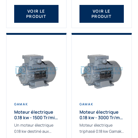
qualité Gamak...
fournissons des
moteurs asynchrones
VOIR LE
VOIR LE
PRODUIT
PRODUIT
depuis de
nombreuses...
GAMAK
GAMAK
Moteur électrique
Moteur électrique
0.18 kw - 1500 Tr/min
0.18 kw - 3000 Tr/min
- 230/400V - IE2
- 230/400V - IE2
Un moteur électrique
Moteur électrique
0.18 kw destiné aux
triphasé 0.18 kw Gamak,
applications les plus
La qualité