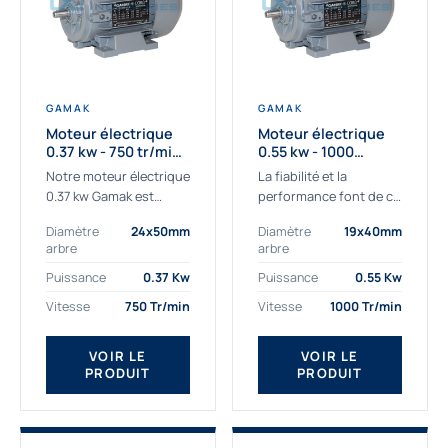
GAMAK
GAMAK
Moteur électrique
Moteur électrique
0.37 kw - 750 tr/min -
0.55 kw - 1000
230/400V - IE3
Tr/min - 230/400V -
Notre moteur électrique
La fiabilité et la
IE2
0.37 kw Gamak est
performance font de ce
parfaitement adapté
moteur électrique
Diamètre
24x50mm
Diamètre
19x40mm
aux applications
0.55kw un
arbre
arbre
sévères. Nous
indispensable de votre
déterminons,
production. Ce moteur
Puissance
0.37 Kw
Puissance
0.55 Kw
assemblons et
triphasé 0.55 kw doit
Vitesse
750 Tr/min
Vitesse
1000 Tr/min
fournissons
être alimenté...
des moteurs
VOIR LE
VOIR LE
asynchrones depuis de
PRODUIT
PRODUIT
nombreuses années....