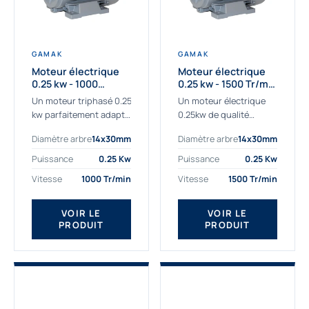
GAMAK
GAMAK
Moteur électrique
Moteur électrique
0.25 kw - 1000
0.25 kw - 1500 Tr/min
Tr/min - 230/400V -
- 230/400V - IE2
Un moteur triphasé 0.25
Un moteur électrique
IE2
kw parfaitement adapté
0.25kw de qualité
aux applications
destiné aux
Diamètre arbre
14x30mm
Diamètre arbre
14x30mm
sévères. Notre
professionnels. Notre
important stock de
gamme de moteurs
Puissance
0.25 Kw
Puissance
0.25 Kw
moteurs asynchrones
électriques Gamak a été
Vitesse
1000 Tr/min
Vitesse
1500 Tr/min
permet de livrer
sélectionné pour la très
rapidement tous types
haute...
de moteurs.
VOIR LE
VOIR LE
PRODUIT
PRODUIT
Ce moteur...