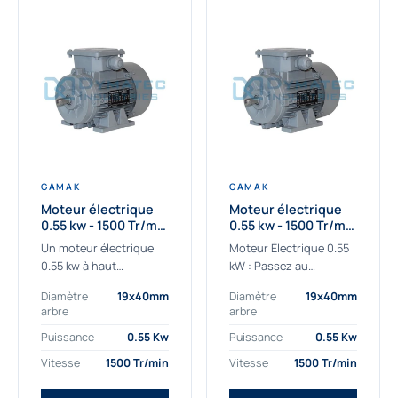
GAMAK
GAMAK
Moteur électrique
Moteur électrique
0.55 kw - 1500 Tr/min
0.55 kw - 1500 Tr/min
- 230/400V - IE2
- 230/400V -
Un moteur électrique
Moteur Électrique 0.55
Rendement IE4
0.55 kw à haut
kW : Passez au
rendement destiné aux
rendement Premium IE4
Diamètre
19x40mm
Diamètre
19x40mm
applications les plus
Découvrez notre
arbre
arbre
exigeantes.
moteur électrique 0.55
Notre moteur électrique
kW de nouvelle
Puissance
0.55 Kw
Puissance
0.55 Kw
0.55 kw de référence
génération, conçu pour
Vitesse
1500 Tr/min
Vitesse
1500 Tr/min
AGM2EL 80 M 4a...
les...