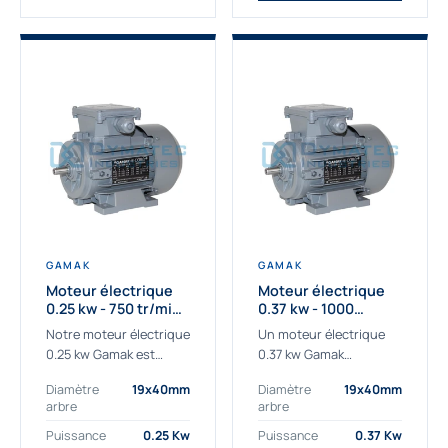
GAMAK
GAMAK
Moteur électrique
Moteur électrique
0.25 kw - 750 tr/min -
0.37 kw - 1000
230/400V - IE3
Tr/min - 230/400V -
Notre moteur électrique
Un moteur électrique
IE2
0.25 kw Gamak est
0.37 kw Gamak
parfaitement adapté
parfaitement adapté
Diamètre
19x40mm
Diamètre
19x40mm
aux applications
aux applications
arbre
arbre
sévères. Nous
industrielles.
déterminons,
Commander un moteur
Puissance
0.25 Kw
Puissance
0.37 Kw