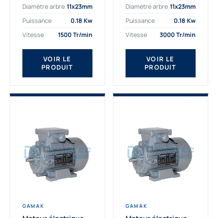
Diamètre arbre
11x23mm
Diamètre arbre
11x23mm
exigeantes. Fort de
professionnelle
nombreuses années
indispensable à vos
Puissance
0.18 Kw
Puissance
0.18 Kw
d’expérience dans la
équipements.
Vitesse
1500 Tr/min
Vitesse
3000 Tr/min
détermination et la
Fournisseur Français
fourniture...
des moteurs
électriques Gamak,
VOIR LE
VOIR LE
PRODUIT
PRODUIT
nous proposons
exclusivement des...
GAMAK
GAMAK