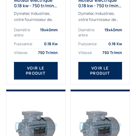
Moteur électrique
Moteur électrique
0.18 kw - 750 tr/min -
0.18 kw - 750 tr/min -
230/400V - IE2
230/400V - IE3
Dymatec Industries,
Dymatec Industries,
votre fournisseur de
votre fournisseur de
moteur électrique 0.18
moteur électrique 0.18
Diamètre
19x40mm
Diamètre
19x40mm
kw. Dymatec Industries
kw. Dymatec Industries
arbre
arbre
vous propose le moteur
vous propose le moteur
électrique 0.18 kw, un
électrique 0.18 kw, un
Puissance
0.18 Kw
Puissance
0.18 Kw
moteur de
moteur de qualité...
Vitesse
750 Tr/min
Vitesse
750 Tr/min
qualité Gamak...
VOIR LE
VOIR LE
PRODUIT
PRODUIT