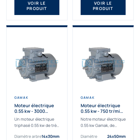
VOIR LE
VOIR LE
PRODUIT
PRODUIT
GAMAK
GAMAK
Moteur électrique
Moteur électrique
0.55 kw - 3000
0.55 kw - 750 tr/min -
Tr/min - 230/400V -
230/400V - IE2
Un moteur électrique
Notre moteur électrique
IE2
triphasé 0.55 kw de très
0.55 kw Gamak, de
haute qualité adaptée à
qualité professionnelle,
Diamètre arbre
14x30mm
Diamètre
24x50mm
vos applications les
adapté à toutes les