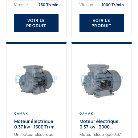
assemblons et
Gamak c’est choisir un
Vitesse
750 Tr/min
Vitesse
1000 Tr/min
fournissons
produit de très haute
des moteurs
qualité....
VOIR LE
VOIR LE
asynchrones depuis de
PRODUIT
PRODUIT
nombreuses années....
GAMAK
GAMAK
Moteur électrique
Moteur électrique
0.37 kw - 1500 Tr/min
0.37 kw - 3000
- 230/400V - IE2
Tr/min - 230/400V -
Un moteur électrique
Moteur électrique 0.37
IE2