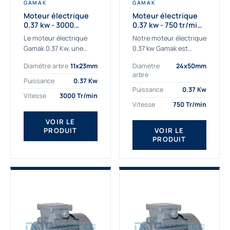
GAMAK
GAMAK
Moteur électrique
Moteur électrique
0.37 kw - 3000
0.37 kw - 750 tr/min -
Tr/min - 230/400v -
230/400V - IE2
Le moteur électrique
Notre moteur électrique
Taille 63 - IE2
Gamak 0.37 Kw, une
0.37 kw Gamak est
qualité premium
parfaitement adapté
Diamètre arbre
11x23mm
Diamètre
24x50mm
adaptée à tous types
aux applications
arbre
de machines. Le
sévères. Nous
Puissance
0.37 Kw
moteur électrique
déterminons,
Puissance
0.37 Kw
Vitesse
3000 Tr/min
triphasé 0.37Kw Gamak
assemblons et
Vitesse
750 Tr/min
à...
fournissons
des moteurs
VOIR LE
PRODUIT
VOIR LE
asynchrones depuis de
PRODUIT
nombreuses années....