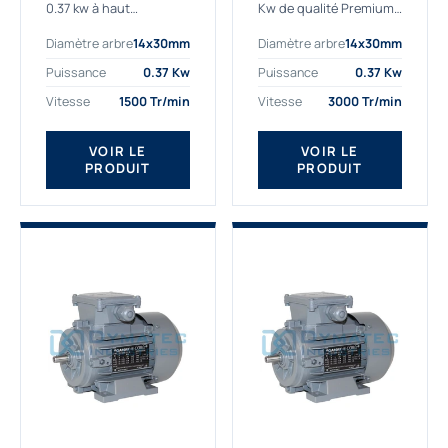
0.37 kw à haut
Kw de qualité Premium,
rendement destiné aux
le bon choix pour votre
Diamètre arbre
14x30mm
Diamètre arbre
14x30mm
applications les plus
application. Notre
exigeantes.
gamme de moteurs
Puissance
0.37 Kw
Puissance
0.37 Kw
Notre moteur 0.37
électriques Gamak est
Vitesse
1500 Tr/min
Vitesse
3000 Tr/min
kw de référence
exclusivement
AGM2EL 71 M 4b...
fabriquée...
VOIR LE
VOIR LE
PRODUIT
PRODUIT