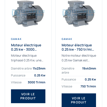
GAMAK
GAMAK
Moteur électrique
Moteur électrique
0.25 kw - 3000
0.25 kw - 750 tr/min -
Tr/min - 230/400V -
230/400V - IE2
Moteur électrique
Notre moteur électrique
IE2
triphasé 0.25 Kw, une
0.25 kw Gamak est
qualité premium
parfaitement adapté
Diamètre arbre
11x23mm
Diamètre
19x40mm
adaptée à tous types
aux applications
arbre
de machines.
sévères. Nous
Puissance
0.25 Kw
Le moteur électrique
déterminons,
Puissance
0.25 Kw
Vitesse
3000 Tr/min
triphasé 0.25 Kw Gamak
assemblons et
Vitesse
750 Tr/min
à haut rendement...
fournissons
des moteurs
VOIR LE
PRODUIT
VOIR LE
asynchrones depuis de
PRODUIT
nombreuses années....