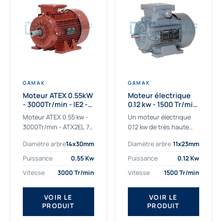
GAMAK
GAMAK
Moteur ATEX 0.55kW
Moteur électrique
- 3000Tr/min - IE2 -
0.12 kw - 1500 Tr/min
Zone 2/22 -
- 230/400V - IE2
Moteur ATEX 0.55 kw -
Un moteur électrique
Aluminium
3000Tr/min - ATX2EL 71
0.12 kw de très haute
M 2b : la solution fiable
qualité adaptée aux
Diamètre arbre
14x30mm
Diamètre arbre
11x23mm
pour les atmosphères
applications les plus
explosives Le moteur
sollicitées. Nous
Puissance
0.55 Kw
Puissance
0.12 Kw
ATEX...
déterminons et
Vitesse
3000 Tr/min
Vitesse
1500 Tr/min
fournissons des
moteurs électriques...
VOIR LE
VOIR LE
PRODUIT
PRODUIT