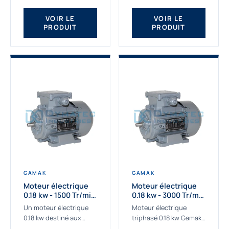
qualité Gamak...
fournissons des
moteurs asynchrones
VOIR LE
VOIR LE
PRODUIT
PRODUIT
depuis de
nombreuses...
GAMAK
GAMAK
Moteur électrique
Moteur électrique
0.18 kw - 1500 Tr/min
0.18 kw - 3000 Tr/min
- 230/400V - IE2
- 230/400V - IE2
Un moteur électrique
Moteur électrique
0.18 kw destiné aux
triphasé 0.18 kw Gamak,
applications les plus
La qualité