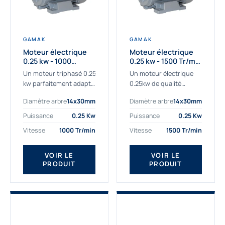
GAMAK
GAMAK
Moteur électrique
Moteur électrique
0.25 kw - 1000
0.25 kw - 1500 Tr/min
Tr/min - 230/400V -
- 230/400V - IE2
Un moteur triphasé 0.25
Un moteur électrique
IE2
kw parfaitement adapté
0.25kw de qualité
aux applications
destiné aux
Diamètre arbre
14x30mm
Diamètre arbre
14x30mm
sévères. Notre
professionnels. Notre
important stock de
gamme de moteurs
Puissance
0.25 Kw
Puissance
0.25 Kw
moteurs asynchrones
électriques Gamak a été
Vitesse
1000 Tr/min
Vitesse
1500 Tr/min
permet de livrer
sélectionné pour la très
rapidement tous types
haute...
de moteurs.
VOIR LE
VOIR LE
PRODUIT
PRODUIT
Ce moteur...