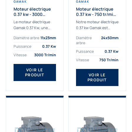
GAMAK
GAMAK
Moteur électrique
Moteur électrique
0.37 kw - 3000
0.37 kw - 750 tr/min -
Tr/min - 230/400v -
230/400V - IE2
Le moteur électrique
Notre moteur électrique
Taille 63 - IE2
Gamak 0.37 Kw, une
0.37 kw Gamak est
qualité premium
parfaitement adapté
Diamètre arbre
11x23mm
Diamètre
24x50mm
adaptée à tous types
aux applications
arbre
de machines. Le
sévères. Nous
Puissance
0.37 Kw
moteur électrique
déterminons,
Puissance
0.37 Kw
Vitesse
3000 Tr/min
triphasé 0.37Kw Gamak
assemblons et
Vitesse
750 Tr/min
à...
fournissons
des moteurs
VOIR LE
PRODUIT
VOIR LE
asynchrones depuis de
PRODUIT
nombreuses années....