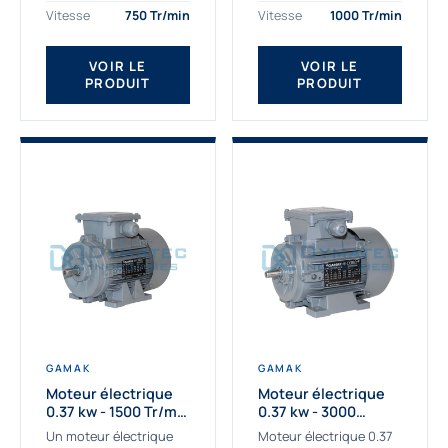
assemblons et
Gamak c’est choisir un
Vitesse
750 Tr/min
Vitesse
1000 Tr/min
fournissons
produit de très haute
des moteurs
qualité....
VOIR LE
VOIR LE
asynchrones depuis de
PRODUIT
PRODUIT
nombreuses années....
GAMAK
GAMAK
Moteur électrique
Moteur électrique
0.37 kw - 1500 Tr/min
0.37 kw - 3000
- 230/400V - IE2
Tr/min - 230/400V -
Un moteur électrique
Moteur électrique 0.37
IE2