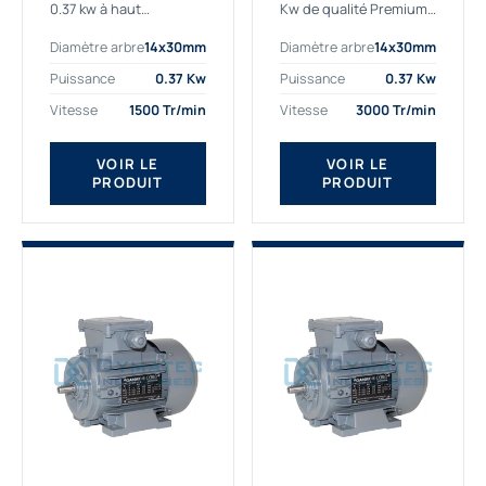
0.37 kw à haut
Kw de qualité Premium,
rendement destiné aux
le bon choix pour votre
Diamètre arbre
14x30mm
Diamètre arbre
14x30mm
applications les plus
application. Notre
exigeantes.
gamme de moteurs
Puissance
0.37 Kw
Puissance
0.37 Kw
Notre moteur 0.37
électriques Gamak est
Vitesse
1500 Tr/min
Vitesse
3000 Tr/min
kw de référence
exclusivement
AGM2EL 71 M 4b...
fabriquée...
VOIR LE
VOIR LE
PRODUIT
PRODUIT