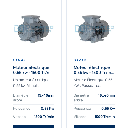
GAMAK
GAMAK
Moteur électrique
Moteur électrique
0.55 kw - 1500 Tr/min
0.55 kw - 1500 Tr/min
- 230/400V - IE2
- 230/400V -
Un moteur électrique
Moteur Électrique 0.55
Rendement IE4
0.55 kw à haut
kW : Passez au
rendement destiné aux
rendement Premium IE4
Diamètre
19x40mm
Diamètre
19x40mm
applications les plus
Découvrez notre
arbre
arbre
exigeantes.
moteur électrique 0.55
Notre moteur électrique
kW de nouvelle
Puissance
0.55 Kw
Puissance
0.55 Kw
0.55 kw de référence
génération, conçu pour
Vitesse
1500 Tr/min
Vitesse
1500 Tr/min
AGM2EL 80 M 4a...
les...