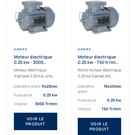
GAMAK
GAMAK
Moteur électrique
Moteur électrique
0.25 kw - 3000
0.25 kw - 750 tr/min -
Tr/min - 230/400V -
230/400V - IE2
Moteur électrique
Notre moteur électrique
IE2
triphasé 0.25 Kw, une
0.25 kw Gamak est
qualité premium
parfaitement adapté
Diamètre arbre
11x23mm
Diamètre
19x40mm
adaptée à tous types
aux applications
arbre
de machines.
sévères. Nous
Puissance
0.25 Kw
Le moteur électrique
déterminons,
Puissance
0.25 Kw
Vitesse
3000 Tr/min
triphasé 0.25 Kw Gamak
assemblons et
Vitesse
750 Tr/min
à haut rendement...
fournissons
des moteurs
VOIR LE
PRODUIT
VOIR LE
asynchrones depuis de
PRODUIT
nombreuses années....