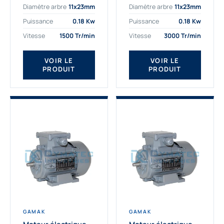
Diamètre arbre
11x23mm
Diamètre arbre
11x23mm
exigeantes. Fort de
professionnelle
nombreuses années
indispensable à vos
Puissance
0.18 Kw
Puissance
0.18 Kw
d’expérience dans la
équipements.
Vitesse
1500 Tr/min
Vitesse
3000 Tr/min
détermination et la
Fournisseur Français
fourniture...
des moteurs
électriques Gamak,
VOIR LE
VOIR LE
PRODUIT
PRODUIT
nous proposons
exclusivement des...
GAMAK
GAMAK