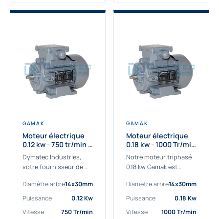
GAMAK
GAMAK
Moteur électrique
Moteur électrique
0.12 kw - 750 tr/min -
0.18 kw - 1000 Tr/min
230/400V - IE2
- 230/400V - IE2
Dymatec Industries,
Notre moteur triphasé
votre fournisseur de
0.18 kw Gamak est
moteur électrique 0.12
parfaitement adapté
Diamètre arbre
14x30mm
Diamètre arbre
14x30mm
kw. Dymatec Industries
aux applications
vous propose le moteur
sévères. Nous
Puissance
0.12 Kw
Puissance
0.18 Kw
électrique 0.12 kw, un
déterminons,
Vitesse
750 Tr/min
Vitesse
1000 Tr/min
moteur de
assemblons et