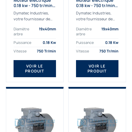
Moteur électrique
Moteur électrique
0.18 kw - 750 tr/min -
0.18 kw - 750 tr/min -
230/400V - IE2
230/400V - IE3
Dymatec Industries,
Dymatec Industries,
votre fournisseur de
votre fournisseur de
moteur électrique 0.18
moteur électrique 0.18
Diamètre
19x40mm
Diamètre
19x40mm
kw. Dymatec Industries
kw. Dymatec Industries
arbre
arbre
vous propose le moteur
vous propose le moteur
électrique 0.18 kw, un
électrique 0.18 kw, un
Puissance
0.18 Kw
Puissance
0.18 Kw
moteur de
moteur de qualité...
Vitesse
750 Tr/min
Vitesse
750 Tr/min
qualité Gamak...
VOIR LE
VOIR LE
PRODUIT
PRODUIT