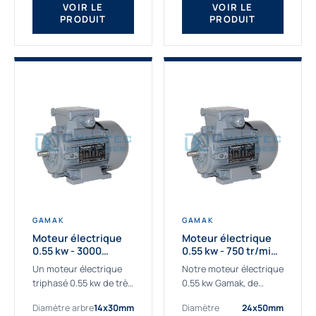
VOIR LE
VOIR LE
PRODUIT
PRODUIT
GAMAK
GAMAK
Moteur électrique
Moteur électrique
0.55 kw - 3000
0.55 kw - 750 tr/min -
Tr/min - 230/400V -
230/400V - IE2
Un moteur électrique
Notre moteur électrique
IE2
triphasé 0.55 kw de très
0.55 kw Gamak, de
haute qualité adaptée à
qualité professionnelle,
Diamètre arbre
14x30mm
Diamètre
24x50mm
vos applications les
adapté à toutes les