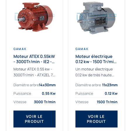
GAMAK
GAMAK
Moteur ATEX 0.55kW
Moteur électrique
- 3000Tr/min - IE2 -
0.12 kw - 1500 Tr/min
Zone 2/22 -
- 230/400V - IE2
Moteur ATEX 0.55 kw -
Un moteur électrique
Aluminium
3000Tr/min - ATX2EL 71
0.12 kw de très haute
M 2b : la solution fiable
qualité adaptée aux
Diamètre arbre
14x30mm
Diamètre arbre
11x23mm
pour les atmosphères
applications les plus
explosives Le moteur
sollicitées. Nous
Puissance
0.55 Kw
Puissance
0.12 Kw
ATEX...
déterminons et
Vitesse
3000 Tr/min
Vitesse
1500 Tr/min
fournissons des
moteurs électriques...
VOIR LE
VOIR LE
PRODUIT
PRODUIT