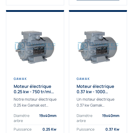
GAMAK
GAMAK
Moteur électrique
Moteur électrique
0.25 kw - 750 tr/min -
0.37 kw - 1000
230/400V - IE3
Tr/min - 230/400V -
Notre moteur électrique
Un moteur électrique
IE2
0.25 kw Gamak est
0.37 kw Gamak
parfaitement adapté
parfaitement adapté
Diamètre
19x40mm
Diamètre
19x40mm
aux applications
aux applications
arbre
arbre
sévères. Nous
industrielles.
déterminons,
Commander un moteur
Puissance
0.25 Kw
Puissance
0.37 Kw