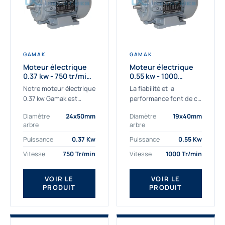
GAMAK
GAMAK
Moteur électrique
Moteur électrique
0.37 kw - 750 tr/min -
0.55 kw - 1000
230/400V - IE3
Tr/min - 230/400V -
Notre moteur électrique
La fiabilité et la
IE2
0.37 kw Gamak est
performance font de ce
parfaitement adapté
moteur électrique
Diamètre
24x50mm
Diamètre
19x40mm
aux applications
0.55kw un
arbre
arbre
sévères. Nous
indispensable de votre
déterminons,
production. Ce moteur
Puissance
0.37 Kw
Puissance
0.55 Kw
assemblons et
triphasé 0.55 kw doit
Vitesse
750 Tr/min
Vitesse
1000 Tr/min
fournissons
être alimenté...
des moteurs
VOIR LE
VOIR LE
asynchrones depuis de
PRODUIT
PRODUIT
nombreuses années....