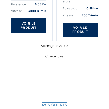
arbre
plus exigeantes.
applications. Nous
Puissance
0.55 Kw
Notre moteur électrique
déterminons,
Puissance
0.55 Kw
Vitesse
3000 Tr/min
triphasé 0.55
assemblons et
Vitesse
750 Tr/min
kw Gamak...
fournissons
des moteurs
VOIR LE
PRODUIT
VOIR LE
asynchrones depuis
PRODUIT
de...
Affichage de 24/318
Charger plus
AVIS CLIENTS