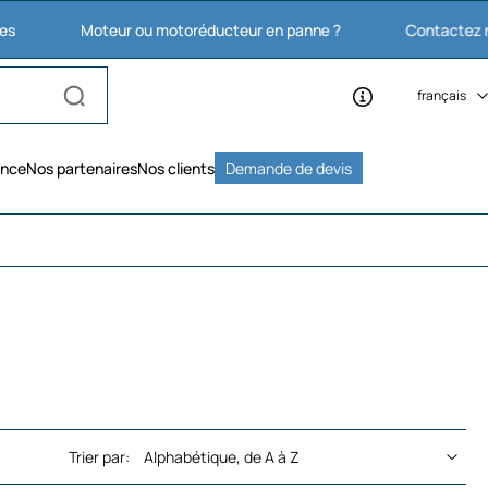
Moteur ou motoréducteur en panne ?
Contactez nous : 03 
français
ence
Nos partenaires
Nos clients
Demande de devis
Trier par: