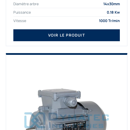
Diamètre arbre
14x30mm
depuis de nombreuses...
Puissance
0.18 Kw
Vitesse
1000 Tr/min
VOIR LE PRODUIT