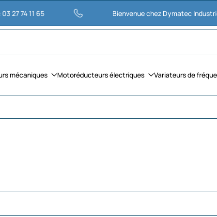
11 65
Bienvenue chez Dymatec Industries
urs mécaniques
Motoréducteurs électriques
Variateurs de fréqu