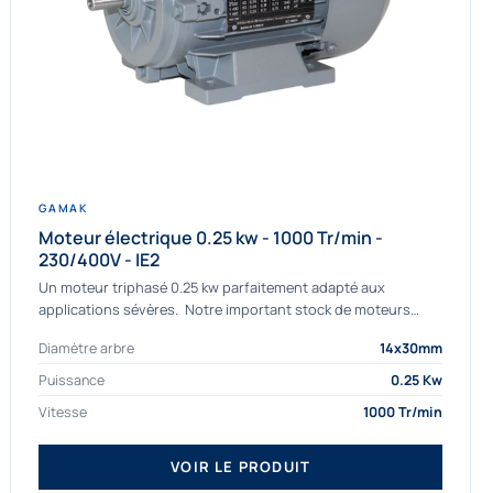
GAMAK
Moteur électrique 0.25 kw - 1000 Tr/min -
230/400V - IE2
Un moteur triphasé 0.25 kw parfaitement adapté aux
applications sévères. Notre important stock de moteurs
asynchrones permet de livrer rapidement tous types de
Diamètre arbre
14x30mm
moteurs. Ce moteur...
Puissance
0.25 Kw
Vitesse
1000 Tr/min
VOIR LE PRODUIT