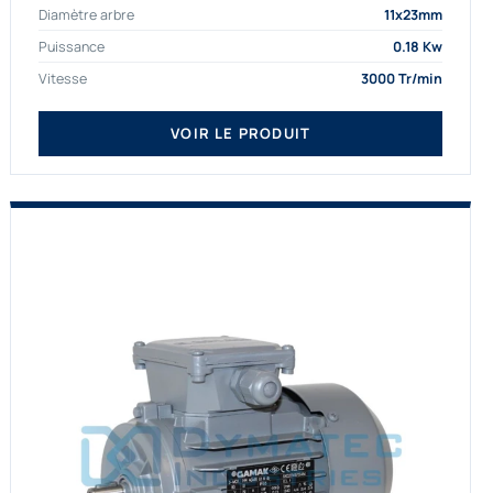
Diamètre arbre
11x23mm
proposons exclusivement des...
Puissance
0.18 Kw
Vitesse
3000 Tr/min
VOIR LE PRODUIT