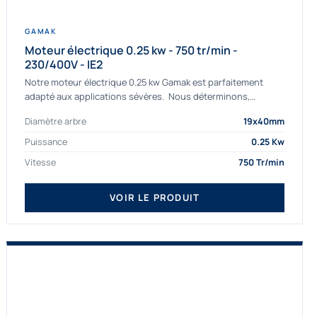
GAMAK
Moteur électrique 0.25 kw - 750 tr/min -
230/400V - IE2
Notre moteur électrique 0.25 kw Gamak est parfaitement
adapté aux applications sévères. Nous déterminons,
assemblons et fournissons des moteurs
Diamètre arbre
19x40mm
asynchrones depuis de nombreuses années....
Puissance
0.25 Kw
Vitesse
750 Tr/min
VOIR LE PRODUIT