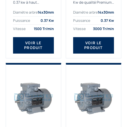
0.37 kw à haut
Kw de qualité Premium,
rendement destiné aux
le bon choix pour votre
Diamètre arbre
14x30mm
Diamètre arbre
14x30mm
applications les plus
application. Notre
exigeantes.
gamme de moteurs
Puissance
0.37 Kw
Puissance
0.37 Kw
Notre moteur 0.37
électriques Gamak est
Vitesse
1500 Tr/min
Vitesse
3000 Tr/min
kw de référence
exclusivement
AGM2EL 71 M 4b...
fabriquée...
VOIR LE
VOIR LE
PRODUIT
PRODUIT