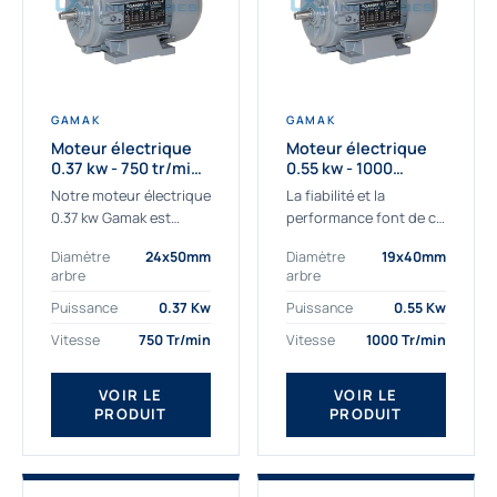
GAMAK
GAMAK
Moteur électrique
Moteur électrique
0.37 kw - 750 tr/min -
0.55 kw - 1000
230/400V - IE3
Tr/min - 230/400V -
Notre moteur électrique
La fiabilité et la
IE2
0.37 kw Gamak est
performance font de ce
parfaitement adapté
moteur électrique
Diamètre
24x50mm
Diamètre
19x40mm
aux applications
0.55kw un
arbre
arbre
sévères. Nous
indispensable de votre
déterminons,
production. Ce moteur
Puissance
0.37 Kw
Puissance
0.55 Kw
assemblons et
triphasé 0.55 kw doit
Vitesse
750 Tr/min
Vitesse
1000 Tr/min
fournissons
être alimenté...
des moteurs
VOIR LE
VOIR LE
asynchrones depuis de
PRODUIT
PRODUIT
nombreuses années....