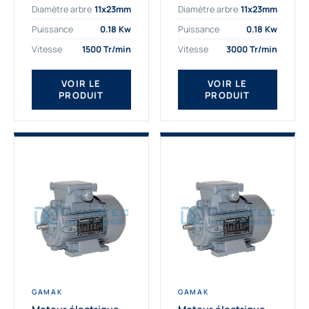
Diamètre arbre
11x23mm
Diamètre arbre
11x23mm
exigeantes. Fort de
professionnelle
nombreuses années
indispensable à vos
Puissance
0.18 Kw
Puissance
0.18 Kw
d’expérience dans la
équipements.
Vitesse
1500 Tr/min
Vitesse
3000 Tr/min
détermination et la
Fournisseur Français
fourniture...
des moteurs
électriques Gamak,
VOIR LE
VOIR LE
PRODUIT
PRODUIT
nous proposons
exclusivement des...
GAMAK
GAMAK