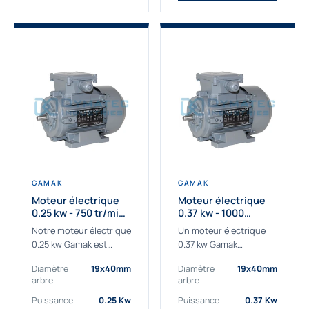
GAMAK
GAMAK
Moteur électrique
Moteur électrique
0.25 kw - 750 tr/min -
0.37 kw - 1000
230/400V - IE3
Tr/min - 230/400V -
Notre moteur électrique
Un moteur électrique
IE2
0.25 kw Gamak est
0.37 kw Gamak
parfaitement adapté
parfaitement adapté
Diamètre
19x40mm
Diamètre
19x40mm
aux applications
aux applications
arbre
arbre
sévères. Nous
industrielles.
déterminons,
Commander un moteur
Puissance
0.25 Kw
Puissance
0.37 Kw