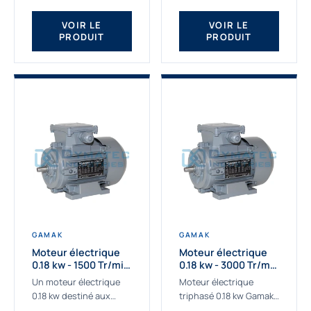
qualité Gamak...
fournissons des
moteurs asynchrones
VOIR LE
VOIR LE
PRODUIT
PRODUIT
depuis de
nombreuses...
GAMAK
GAMAK
Moteur électrique
Moteur électrique
0.18 kw - 1500 Tr/min
0.18 kw - 3000 Tr/min
- 230/400V - IE2
- 230/400V - IE2
Un moteur électrique
Moteur électrique
0.18 kw destiné aux
triphasé 0.18 kw Gamak,
applications les plus
La qualité