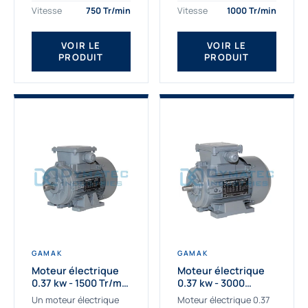
assemblons et
Gamak c’est choisir un
Vitesse
750 Tr/min
Vitesse
1000 Tr/min
fournissons
produit de très haute
des moteurs
qualité....
VOIR LE
VOIR LE
asynchrones depuis de
PRODUIT
PRODUIT
nombreuses années....
GAMAK
GAMAK
Moteur électrique
Moteur électrique
0.37 kw - 1500 Tr/min
0.37 kw - 3000
- 230/400V - IE2
Tr/min - 230/400V -
Un moteur électrique
Moteur électrique 0.37
IE2