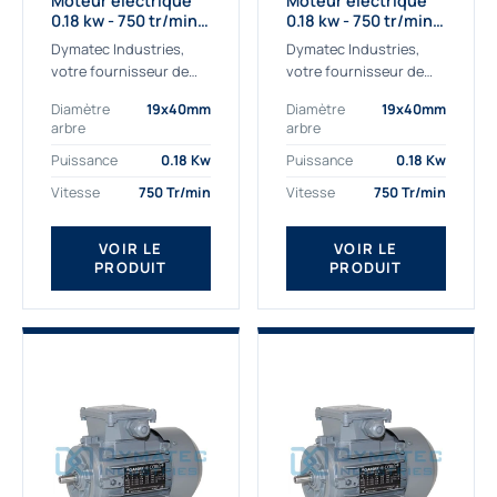
Moteur électrique
Moteur électrique
0.18 kw - 750 tr/min -
0.18 kw - 750 tr/min -
230/400V - IE2
230/400V - IE3
Dymatec Industries,
Dymatec Industries,
votre fournisseur de
votre fournisseur de
moteur électrique 0.18
moteur électrique 0.18
Diamètre
19x40mm
Diamètre
19x40mm
kw. Dymatec Industries
kw. Dymatec Industries
arbre
arbre
vous propose le moteur
vous propose le moteur
électrique 0.18 kw, un
électrique 0.18 kw, un
Puissance
0.18 Kw
Puissance
0.18 Kw
moteur de
moteur de qualité...
Vitesse
750 Tr/min
Vitesse
750 Tr/min
qualité Gamak...
VOIR LE
VOIR LE
PRODUIT
PRODUIT