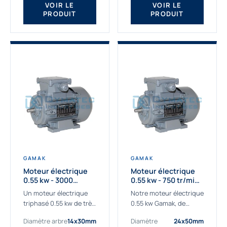
VOIR LE
VOIR LE
PRODUIT
PRODUIT
GAMAK
GAMAK
Moteur électrique
Moteur électrique
0.55 kw - 3000
0.55 kw - 750 tr/min -
Tr/min - 230/400V -
230/400V - IE2
Un moteur électrique
Notre moteur électrique
IE2
triphasé 0.55 kw de très
0.55 kw Gamak, de
haute qualité adaptée à
qualité professionnelle,
Diamètre arbre
14x30mm
Diamètre
24x50mm
vos applications les
adapté à toutes les