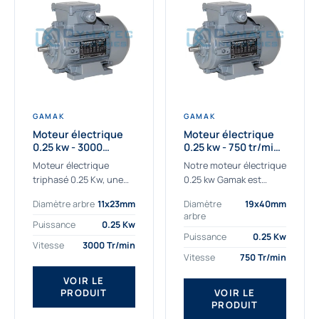
GAMAK
GAMAK
Moteur électrique
Moteur électrique
0.25 kw - 3000
0.25 kw - 750 tr/min -
Tr/min - 230/400V -
230/400V - IE2
Moteur électrique
Notre moteur électrique
IE2
triphasé 0.25 Kw, une
0.25 kw Gamak est
qualité premium
parfaitement adapté
Diamètre arbre
11x23mm
Diamètre
19x40mm
adaptée à tous types
aux applications
arbre
de machines.
sévères. Nous
Puissance
0.25 Kw
Le moteur électrique
déterminons,
Puissance
0.25 Kw
Vitesse
3000 Tr/min
triphasé 0.25 Kw Gamak
assemblons et
Vitesse
750 Tr/min
à haut rendement...
fournissons
des moteurs
VOIR LE
PRODUIT
VOIR LE
asynchrones depuis de
PRODUIT
nombreuses années....