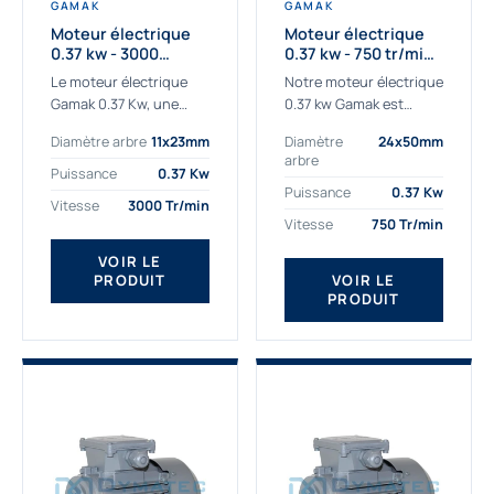
GAMAK
GAMAK
Moteur électrique
Moteur électrique
0.37 kw - 3000
0.37 kw - 750 tr/min -
Tr/min - 230/400v -
230/400V - IE2
Le moteur électrique
Notre moteur électrique
Taille 63 - IE2
Gamak 0.37 Kw, une
0.37 kw Gamak est
qualité premium
parfaitement adapté
Diamètre arbre
11x23mm
Diamètre
24x50mm
adaptée à tous types
aux applications
arbre
de machines. Le
sévères. Nous
Puissance
0.37 Kw
moteur électrique
déterminons,
Puissance
0.37 Kw
Vitesse
3000 Tr/min
triphasé 0.37Kw Gamak
assemblons et
Vitesse
750 Tr/min
à...
fournissons
des moteurs
VOIR LE
PRODUIT
VOIR LE
asynchrones depuis de
PRODUIT
nombreuses années....