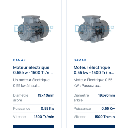
GAMAK
GAMAK
Moteur électrique
Moteur électrique
0.55 kw - 1500 Tr/min
0.55 kw - 1500 Tr/min
- 230/400V - IE2
- 230/400V -
Un moteur électrique
Moteur Électrique 0.55
Rendement IE4
0.55 kw à haut
kW : Passez au
rendement destiné aux
rendement Premium IE4
Diamètre
19x40mm
Diamètre
19x40mm
applications les plus
Découvrez notre
arbre
arbre
exigeantes.
moteur électrique 0.55
Notre moteur électrique
kW de nouvelle
Puissance
0.55 Kw
Puissance
0.55 Kw
0.55 kw de référence
génération, conçu pour
Vitesse
1500 Tr/min
Vitesse
1500 Tr/min
AGM2EL 80 M 4a...
les...