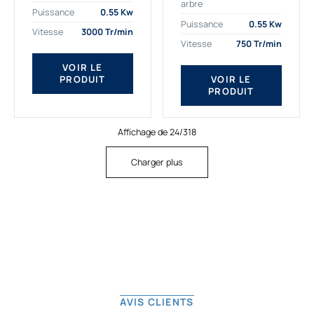
arbre
plus exigeantes.
applications. Nous
Puissance
0.55 Kw
Notre moteur électrique
déterminons,
Puissance
0.55 Kw
Vitesse
3000 Tr/min
triphasé 0.55
assemblons et
Vitesse
750 Tr/min
kw Gamak...
fournissons
des moteurs
VOIR LE
PRODUIT
VOIR LE
asynchrones depuis
PRODUIT
de...
Affichage de 24/318
Charger plus
AVIS CLIENTS