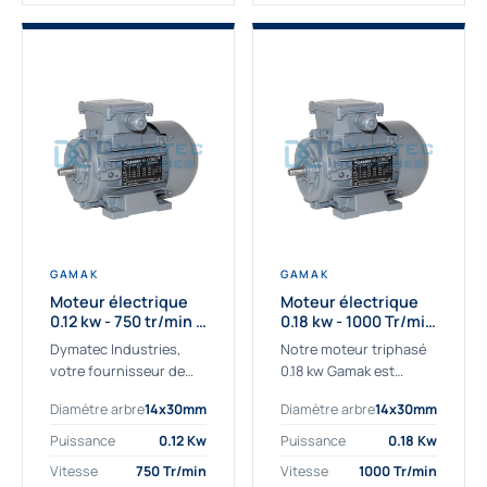
GAMAK
GAMAK
Moteur électrique
Moteur électrique
0.12 kw - 750 tr/min -
0.18 kw - 1000 Tr/min
230/400V - IE2
- 230/400V - IE2
Dymatec Industries,
Notre moteur triphasé
votre fournisseur de
0.18 kw Gamak est
moteur électrique 0.12
parfaitement adapté
Diamètre arbre
14x30mm
Diamètre arbre
14x30mm
kw. Dymatec Industries
aux applications
vous propose le moteur
sévères. Nous
Puissance
0.12 Kw
Puissance
0.18 Kw
électrique 0.12 kw, un
déterminons,
Vitesse
750 Tr/min
Vitesse
1000 Tr/min
moteur de
assemblons et