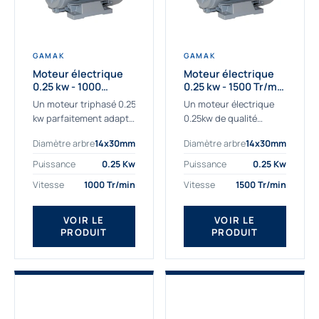
GAMAK
GAMAK
Moteur électrique
Moteur électrique
0.25 kw - 1000
0.25 kw - 1500 Tr/min
Tr/min - 230/400V -
- 230/400V - IE2
Un moteur triphasé 0.25
Un moteur électrique
IE2
kw parfaitement adapté
0.25kw de qualité
aux applications
destiné aux
Diamètre arbre
14x30mm
Diamètre arbre
14x30mm
sévères. Notre
professionnels. Notre
important stock de
gamme de moteurs
Puissance
0.25 Kw
Puissance
0.25 Kw
moteurs asynchrones
électriques Gamak a été
Vitesse
1000 Tr/min
Vitesse
1500 Tr/min
permet de livrer
sélectionné pour la très
rapidement tous types
haute...
de moteurs.
VOIR LE
VOIR LE
PRODUIT
PRODUIT
Ce moteur...