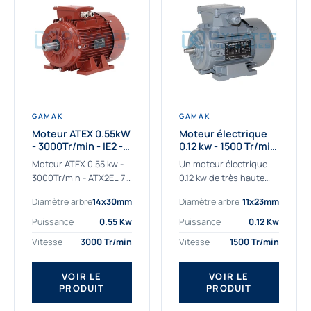
GAMAK
GAMAK
Moteur ATEX 0.55kW
Moteur électrique
- 3000Tr/min - IE2 -
0.12 kw - 1500 Tr/min
Zone 2/22 -
- 230/400V - IE2
Moteur ATEX 0.55 kw -
Un moteur électrique
Aluminium
3000Tr/min - ATX2EL 71
0.12 kw de très haute
M 2b : la solution fiable
qualité adaptée aux
Diamètre arbre
14x30mm
Diamètre arbre
11x23mm
pour les atmosphères
applications les plus
explosives Le moteur
sollicitées. Nous
Puissance
0.55 Kw
Puissance
0.12 Kw
ATEX...
déterminons et
Vitesse
3000 Tr/min
Vitesse
1500 Tr/min
fournissons des
moteurs électriques...
VOIR LE
VOIR LE
PRODUIT
PRODUIT