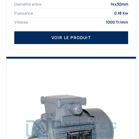
Diamètre arbre
14x30mm
depuis de nombreuses...
Puissance
0.18 Kw
Vitesse
1000 Tr/min
VOIR LE PRODUIT