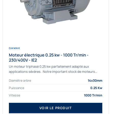
GAMAK
Moteur électrique 0.25 kw - 1000 Tr/min -
230/400V - IE2
Un moteur triphasé 0.25 kw parfaitement adapté aux
applications sévères. Notre important stock de moteurs
asynchrones permet de livrer rapidement tous types de
Diamètre arbre
14x30mm
moteurs. Ce moteur...
Puissance
0.25 Kw
Vitesse
1000 Tr/min
VOIR LE PRODUIT