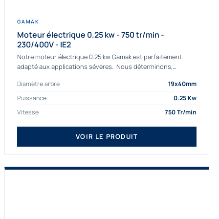
GAMAK
Moteur électrique 0.25 kw - 750 tr/min -
230/400V - IE2
Notre moteur électrique 0.25 kw Gamak est parfaitement
adapté aux applications sévères. Nous déterminons,
assemblons et fournissons des moteurs
Diamètre arbre
19x40mm
asynchrones depuis de nombreuses années....
Puissance
0.25 Kw
Vitesse
750 Tr/min
VOIR LE PRODUIT