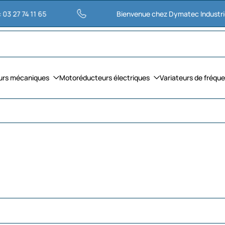
11 65
Bienvenue chez Dymatec Industries
urs mécaniques
Motoréducteurs électriques
Variateurs de fréqu