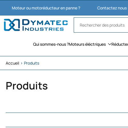
Aller
eur ou motoréducteur en panne ?
Contactez nous : 03 27 74 
au
contenu
Qui sommes-nous ?
Moteurs éléctriques
Réducte
Accueil
›
Produits
Produits