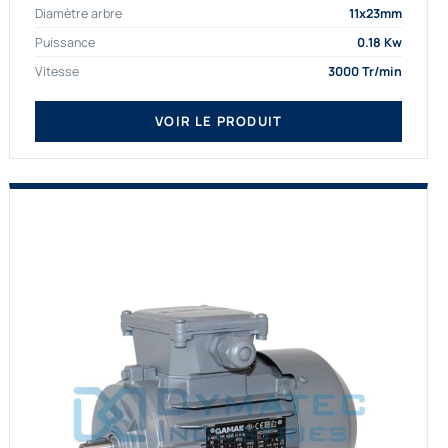
Diamètre arbre
11x23mm
proposons exclusivement des...
Puissance
0.18 Kw
Vitesse
3000 Tr/min
VOIR LE PRODUIT