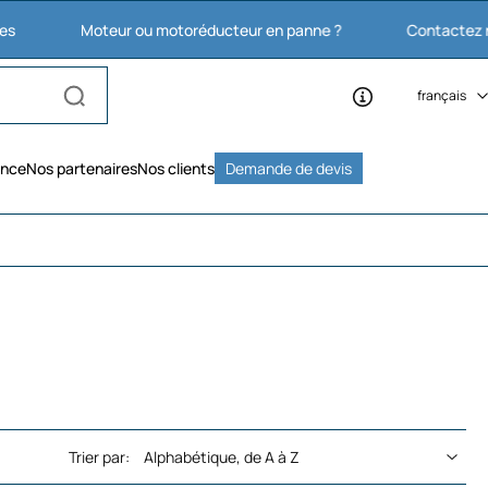
Moteur ou motoréducteur en panne ?
Contactez nous : 03 2
français
ence
Nos partenaires
Nos clients
Demande de devis
Trier par: