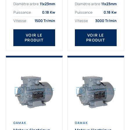
Diamètre arbre
11x23mm
Diamètre arbre
11x23mm
exigeantes. Fort de
professionnelle
nombreuses années
indispensable à vos
Puissance
0.18 Kw
Puissance
0.18 Kw
d’expérience dans la
équipements.
Vitesse
1500 Tr/min
Vitesse
3000 Tr/min
détermination et la
Fournisseur Français
fourniture...
des moteurs
électriques Gamak,
VOIR LE
VOIR LE
PRODUIT
PRODUIT
nous proposons
exclusivement des...
GAMAK
GAMAK