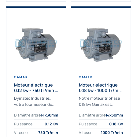
GAMAK
GAMAK
Moteur électrique
Moteur électrique
0.12 kw - 750 tr/min -
0.18 kw - 1000 Tr/min
230/400V - IE2
- 230/400V - IE2
Dymatec Industries,
Notre moteur triphasé
votre fournisseur de
0.18 kw Gamak est
moteur électrique 0.12
parfaitement adapté
Diamètre arbre
14x30mm
Diamètre arbre
14x30mm
kw. Dymatec Industries
aux applications
vous propose le moteur
sévères. Nous
Puissance
0.12 Kw
Puissance
0.18 Kw
électrique 0.12 kw, un
déterminons,
Vitesse
750 Tr/min
Vitesse
1000 Tr/min
moteur de
assemblons et