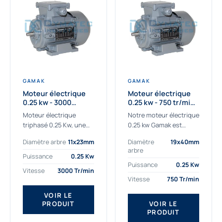
GAMAK
GAMAK
Moteur électrique
Moteur électrique
0.25 kw - 3000
0.25 kw - 750 tr/min -
Tr/min - 230/400V -
230/400V - IE2
Moteur électrique
Notre moteur électrique
IE2
triphasé 0.25 Kw, une
0.25 kw Gamak est
qualité premium
parfaitement adapté
Diamètre arbre
11x23mm
Diamètre
19x40mm
adaptée à tous types
aux applications
arbre
de machines.
sévères. Nous
Puissance
0.25 Kw
Le moteur électrique
déterminons,
Puissance
0.25 Kw
Vitesse
3000 Tr/min
triphasé 0.25 Kw Gamak
assemblons et
Vitesse
750 Tr/min
à haut rendement...
fournissons
des moteurs
VOIR LE
PRODUIT
VOIR LE
asynchrones depuis de
PRODUIT
nombreuses années....