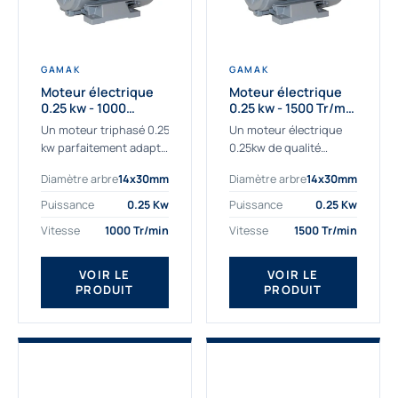
GAMAK
GAMAK
Moteur électrique
Moteur électrique
0.25 kw - 1000
0.25 kw - 1500 Tr/min
Tr/min - 230/400V -
- 230/400V - IE2
Un moteur triphasé 0.25
Un moteur électrique
IE2
kw parfaitement adapté
0.25kw de qualité
aux applications
destiné aux
Diamètre arbre
14x30mm
Diamètre arbre
14x30mm
sévères. Notre
professionnels. Notre
important stock de
gamme de moteurs
Puissance
0.25 Kw
Puissance
0.25 Kw
moteurs asynchrones
électriques Gamak a été
Vitesse
1000 Tr/min
Vitesse
1500 Tr/min
permet de livrer
sélectionné pour la très
rapidement tous types
haute...
de moteurs.
VOIR LE
VOIR LE
PRODUIT
PRODUIT
Ce moteur...