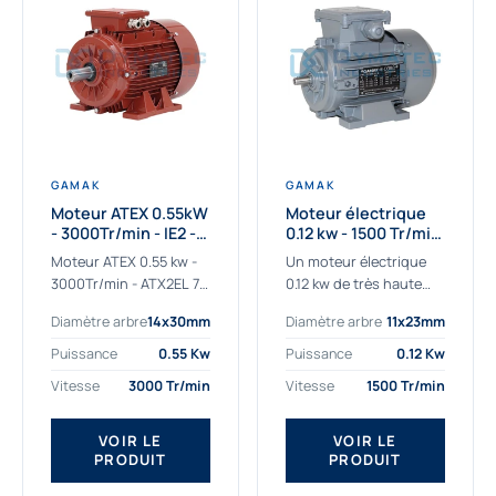
GAMAK
GAMAK
Moteur ATEX 0.55kW
Moteur électrique
- 3000Tr/min - IE2 -
0.12 kw - 1500 Tr/min
Zone 2/22 -
- 230/400V - IE2
Moteur ATEX 0.55 kw -
Un moteur électrique
Aluminium
3000Tr/min - ATX2EL 71
0.12 kw de très haute
M 2b : la solution fiable
qualité adaptée aux
Diamètre arbre
14x30mm
Diamètre arbre
11x23mm
pour les atmosphères
applications les plus
explosives Le moteur
sollicitées. Nous
Puissance
0.55 Kw
Puissance
0.12 Kw
ATEX...
déterminons et
Vitesse
3000 Tr/min
Vitesse
1500 Tr/min
fournissons des
moteurs électriques...
VOIR LE
VOIR LE
PRODUIT
PRODUIT