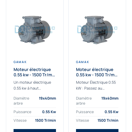
GAMAK
GAMAK
Moteur électrique
Moteur électrique
0.55 kw - 1500 Tr/min
0.55 kw - 1500 Tr/min
- 230/400V - IE2
- 230/400V -
Un moteur électrique
Moteur Électrique 0.55
Rendement IE4
0.55 kw à haut
kW : Passez au
rendement destiné aux
rendement Premium IE4
Diamètre
19x40mm
Diamètre
19x40mm
applications les plus
Découvrez notre
arbre
arbre
exigeantes.
moteur électrique 0.55
Notre moteur électrique
kW de nouvelle
Puissance
0.55 Kw
Puissance
0.55 Kw
0.55 kw de référence
génération, conçu pour
Vitesse
1500 Tr/min
Vitesse
1500 Tr/min
AGM2EL 80 M 4a...
les...