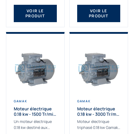
qualité Gamak...
fournissons des
moteurs asynchrones
VOIR LE
VOIR LE
PRODUIT
PRODUIT
depuis de
nombreuses...
GAMAK
GAMAK
Moteur électrique
Moteur électrique
0.18 kw - 1500 Tr/min
0.18 kw - 3000 Tr/min
- 230/400V - IE2
- 230/400V - IE2
Un moteur électrique
Moteur électrique
0.18 kw destiné aux
triphasé 0.18 kw Gamak,
applications les plus
La qualité