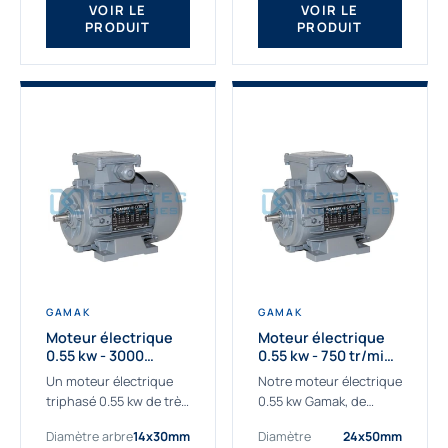
VOIR LE
VOIR LE
PRODUIT
PRODUIT
GAMAK
GAMAK
Moteur électrique
Moteur électrique
0.55 kw - 3000
0.55 kw - 750 tr/min -
Tr/min - 230/400V -
230/400V - IE2
Un moteur électrique
Notre moteur électrique
IE2
triphasé 0.55 kw de très
0.55 kw Gamak, de
haute qualité adaptée à
qualité professionnelle,
Diamètre arbre
14x30mm
Diamètre
24x50mm
vos applications les
adapté à toutes les