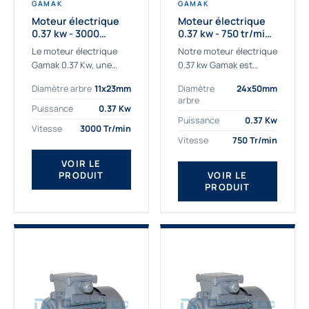
GAMAK
GAMAK
Moteur électrique
Moteur électrique
0.37 kw - 3000
0.37 kw - 750 tr/min -
Tr/min - 230/400v -
230/400V - IE2
Le moteur électrique
Notre moteur électrique
Taille 63 - IE2
Gamak 0.37 Kw, une
0.37 kw Gamak est
qualité premium
parfaitement adapté
Diamètre arbre
11x23mm
Diamètre
24x50mm
adaptée à tous types
aux applications
arbre
de machines. Le
sévères. Nous
Puissance
0.37 Kw
moteur électrique
déterminons,
Puissance
0.37 Kw
Vitesse
3000 Tr/min
triphasé 0.37Kw Gamak
assemblons et
Vitesse
750 Tr/min
à...
fournissons
des moteurs
VOIR LE
PRODUIT
VOIR LE
asynchrones depuis de
PRODUIT
nombreuses années....