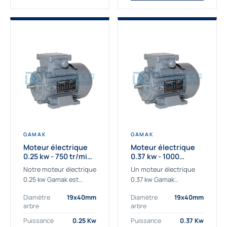
GAMAK
GAMAK
Moteur électrique
Moteur électrique
0.25 kw - 750 tr/min -
0.37 kw - 1000
230/400V - IE3
Tr/min - 230/400V -
Notre moteur électrique
Un moteur électrique
IE2
0.25 kw Gamak est
0.37 kw Gamak
parfaitement adapté
parfaitement adapté
Diamètre
19x40mm
Diamètre
19x40mm
aux applications
aux applications
arbre
arbre
sévères. Nous
industrielles.
déterminons,
Commander un moteur
Puissance
0.25 Kw
Puissance
0.37 Kw