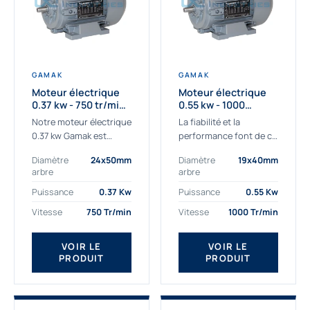
GAMAK
GAMAK
Moteur électrique
Moteur électrique
0.37 kw - 750 tr/min -
0.55 kw - 1000
230/400V - IE3
Tr/min - 230/400V -
Notre moteur électrique
La fiabilité et la
IE2
0.37 kw Gamak est
performance font de ce
parfaitement adapté
moteur électrique
Diamètre
24x50mm
Diamètre
19x40mm
aux applications
0.55kw un
arbre
arbre
sévères. Nous
indispensable de votre
déterminons,
production. Ce moteur
Puissance
0.37 Kw
Puissance
0.55 Kw
assemblons et
triphasé 0.55 kw doit
Vitesse
750 Tr/min
Vitesse
1000 Tr/min
fournissons
être alimenté...
des moteurs
VOIR LE
VOIR LE
asynchrones depuis de
PRODUIT
PRODUIT
nombreuses années....