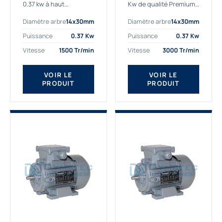
0.37 kw à haut
Kw de qualité Premium,
rendement destiné aux
le bon choix pour votre
Diamètre arbre
14x30mm
Diamètre arbre
14x30mm
applications les plus
application. Notre
exigeantes.
gamme de moteurs
Puissance
0.37 Kw
Puissance
0.37 Kw
Notre moteur 0.37
électriques Gamak est
Vitesse
1500 Tr/min
Vitesse
3000 Tr/min
kw de référence
exclusivement
AGM2EL 71 M 4b...
fabriquée...
VOIR LE
VOIR LE
PRODUIT
PRODUIT