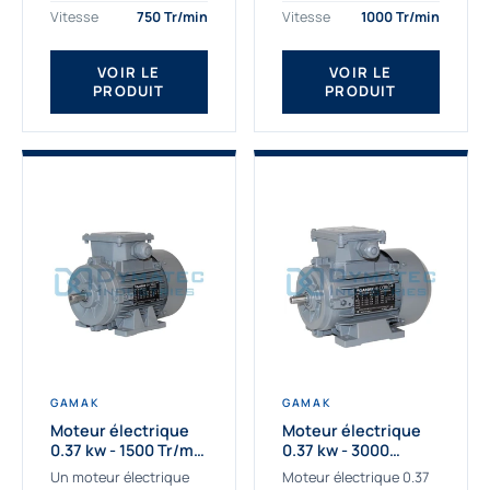
assemblons et
Gamak c’est choisir un
Vitesse
750 Tr/min
Vitesse
1000 Tr/min
fournissons
produit de très haute
des moteurs
qualité....
VOIR LE
VOIR LE
asynchrones depuis de
PRODUIT
PRODUIT
nombreuses années....
GAMAK
GAMAK
Moteur électrique
Moteur électrique
0.37 kw - 1500 Tr/min
0.37 kw - 3000
- 230/400V - IE2
Tr/min - 230/400V -
Un moteur électrique
Moteur électrique 0.37
IE2