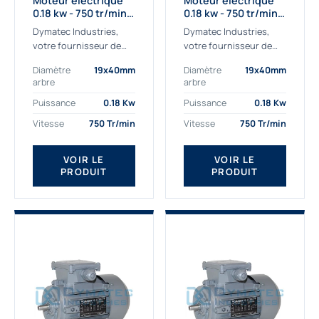
Moteur électrique
Moteur électrique
0.18 kw - 750 tr/min -
0.18 kw - 750 tr/min -
230/400V - IE2
230/400V - IE3
Dymatec Industries,
Dymatec Industries,
votre fournisseur de
votre fournisseur de
moteur électrique 0.18
moteur électrique 0.18
Diamètre
19x40mm
Diamètre
19x40mm
kw. Dymatec Industries
kw. Dymatec Industries
arbre
arbre
vous propose le moteur
vous propose le moteur
électrique 0.18 kw, un
électrique 0.18 kw, un
Puissance
0.18 Kw
Puissance
0.18 Kw
moteur de
moteur de qualité...
Vitesse
750 Tr/min
Vitesse
750 Tr/min
qualité Gamak...
VOIR LE
VOIR LE
PRODUIT
PRODUIT