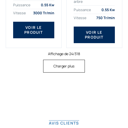
arbre
plus exigeantes.
applications. Nous
Puissance
0.55 Kw
Notre moteur électrique
déterminons,
Puissance
0.55 Kw
Vitesse
3000 Tr/min
triphasé 0.55
assemblons et
Vitesse
750 Tr/min
kw Gamak...
fournissons
des moteurs
VOIR LE
PRODUIT
VOIR LE
asynchrones depuis
PRODUIT
de...
Affichage de 24/318
Charger plus
AVIS CLIENTS